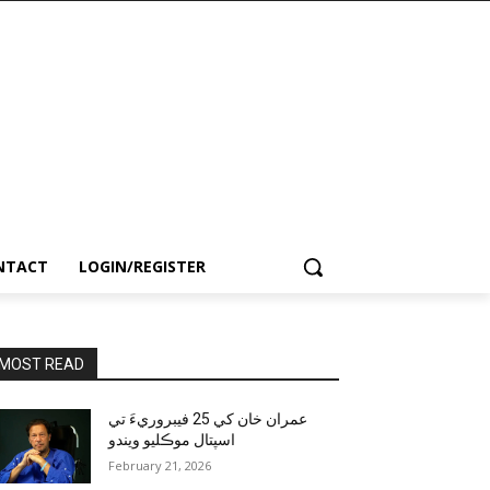
NTACT
LOGIN/REGISTER
MOST READ
عمران خان کي 25 فيبروريءَ تي
اسپتال موڪليو ويندو
February 21, 2026