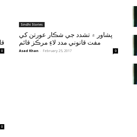
Sindhi Stories
پشاور ۾ تشدد جي شڪار عورتن کي
مفت قانوني مدد لاءِ مرڪز قائم
قا
Asad Khan
-
February 25, 2017
0
0
0