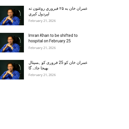
عمران خان به ۲۵ فبروري روغتون ته
لېږدول کېږي
February 21, 2026
Imran Khan to be shifted to
hospital on February 25
February 21, 2026
عمران خان کو 25 فروری کو ہسپتال
بھیجا جائے گا
February 21, 2026