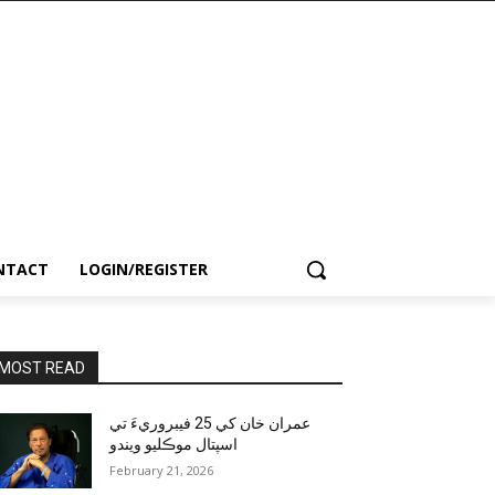
NTACT
LOGIN/REGISTER
MOST READ
عمران خان کي 25 فيبروريءَ تي
اسپتال موڪليو ويندو
February 21, 2026