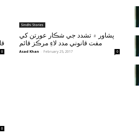
Sindhi Stories
پشاور ۾ تشدد جي شڪار عورتن کي
مفت قانوني مدد لاءِ مرڪز قائم
قا
Asad Khan
-
February 25, 2017
0
0
0