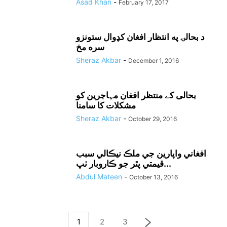
Asad Khan
-
February 17, 2017
د بحالۍ په انتظار افغان کډوال ستونزو
سره مخ
Sheraz Akbar
-
December 1, 2016
بحالی کے منتظر افغان مہاجرین کو
مشکلات کا سامنا
Sheraz Akbar
-
October 29, 2016
افغاني واپارين جي ملڪ نيڪالي سبب
قيمتي پٿر جو ڪاروبار ٺپ...
Abdul Mateen
-
October 13, 2016
1
2
3