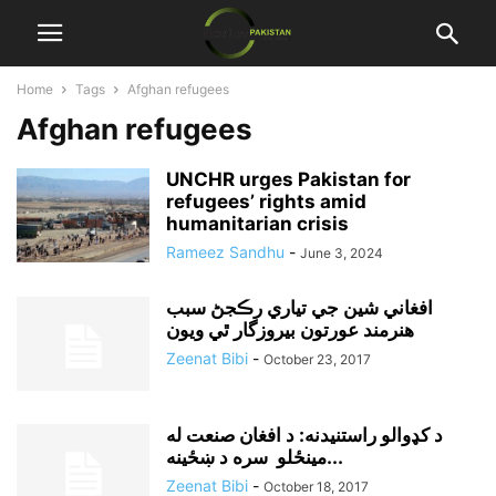
Home
Tags
Afghan refugees
Afghan refugees
UNCHR urges Pakistan for
refugees’ rights amid
humanitarian crisis
Rameez Sandhu
-
June 3, 2024
افغاني شين جي تياري رڪجڻ سبب
هنرمند عورتون بيروزگار ٿي ويون
Zeenat Bibi
-
October 23, 2017
د کډوالو راستنيدنه: د افغان صنعت له
مينځلو سره د ښځينه...
Zeenat Bibi
-
October 18, 2017