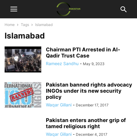
Home
Tags
Islamabad
Islamabad
Chairman PTI Arrested in Al-
Qadir Trust Case
Rameez Sandhu
-
May 9, 2023
Pakistan banned rights advocacy
INGOs under its new security
policy
Waqar Gillani
-
December 17, 2017
Pakistan enters another grip of
tamed religious right
Waqar Gillani
-
December 4, 2017