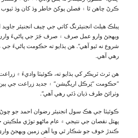
ڪرڻ چاهن ٿا ۽ فصلن پوکڻ خاطر وڌ کان وڌ ٽيوب
پبلڪ هيلٿ انجنيئرنگ کاتي جي چيف انجنيئر جاويد ا
ويهجڻ وارو عمل صرف ۽ صرف جَرَ جي پاڻيءَ وا
شروع نه ٿيو آهي“. هن ٻڌايو ته حڪومت پاڻيءَ جي 
رهي آهي.
هن ٽرٿ ٽريڪر کي ٻڌايو ته، ڪوئيٽا واديءَ ۾ زراع
”حڪومت ”ٽِرڪل اريگيشن“ ۽ جديد زراعت جي ٻي
وٺرائڻ طرف ڌيان ڏئي رهي آهي“.
ڪوئيٽا جي هڪ سول انجنيئر رضوان احمد جو چوڻ هو
پهتل نقصان جي نتيجي ۾ عام ماڻهو توڙي ملڪيتن ج
ڪندڙ خوف جو شڪار ٿي ويا آهن زمين ويهجڻ وار