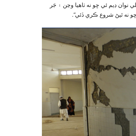
نوان ڊيم ئي ڇو نه ٺاهيا وڃن ۽ جَر
 نه ٿيڻ شروع ڪري ڏئي“.