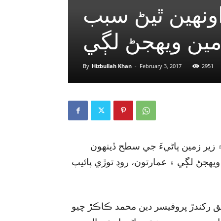
ونهين ٿيڻ سبب
مين ويهجڻ لڳي
By
Hizbullah Khan
-
February 3, 2017
2951
 ۾ زير زمين پاڻيءَ جي سطح ڏينهون
يهجڻ لڳي ۽ عمارتون، روڊ توڙي پائيپ
ق رکندڙ پروفيسر دين محمد ڪاڪڙ چيو