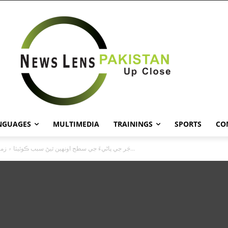
NGUAGES
MULTIMEDIA
TRAININGS
SPORTS
CO
جَر جي پاڻيءَ جي سطح اونهين ٿيڻ سبب ڪوئيٽا ۾ زمين ويهجڻ...