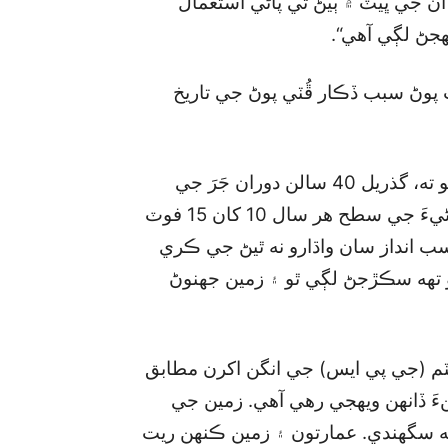
 ان جي ڀيٽ ۾ ٻيڻ تي پاڻي استعمال
هجڻ لڳي آهي“.
پوڻ سبب ڏڪار ڦُٽي پوڻ جي تاريخ
ڊاڪٽر دين محمد ڪاڪڙ نيوز لينز پاڪستان کي ٻڌايو ته، گذريل 40 سالن دوران جَرَ جي
پاڻيءَ جي سطح 300 فوٽ اونهي ٿي وئي آهي ۽ پاڻيءَ جي سطح هر سال 10 کان 15 فوٽ
ب انداز سان واڌارو نه ٿيڻ جي ڪري
و تهه سڪڙجڻ لڳي ٿو ۽ زمين جهنوڻ
ٽم (جي پي ايس) جي انگن اکرن مطابق
 سينٽي ميٽر هيٺاهينءَ ڏانهن ويهجي رهي آهي. زمين جي
 نه سگھندي. عمارتون ۽ زمين ڪنهن ريت