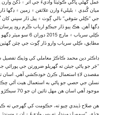
عمل گھڻي ڀاڱي ڪوئيٽا واديءَ جي اتر ۽ ڏکڻ وارن 
ميان گُنڊي ۽ بليليءَ وارن علائقن ۾ زمين ۾ ڊگھا ڏار
جي ”ڪِلي سَوفي“ نالي ڳوٺ ۾ پيل ڏار سڀني کان گ
ڪِلي سرياب ۾ مارچ 2015 
مطابق، ڪِلي سرياب وارو ڏار ڳوٺ جي چئن گھٽين ت
ڊاڪٽر دين محمد ڪاڪڙ معاملي کي وڌيڪ تفصيل سان
”جَر جو پاڻي جيئن ته گھريلو ضرورتن جي پورائي ج
مقصدن لاءِ استعمال ڪرڻ خودڪشي آهي. اسان ته ا
نسلن جي حصي جو پاڻي به استعمال هيٺ آڻي چڪا آه
موجود آهي اسان هن مهل تائين ان جو 70 سيڪڙو حصو کپائي چڪا آهيون“.
هن صلاح ڏيندي چيو ته، حڪومت کي گھرجي ته ڪوئ
ڇڏي. ”سمورا زميندار ته بس واديءَ ۽ ان ۾ وسندڙ 