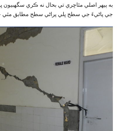
به ٻيهر اصلي مٿاڇري تي بحال نه ڪري سگھبيون ڀلي 
جي پاڻيءَ جي سطح ڀلي پراڻي سطح مطابق مٿي ڇو