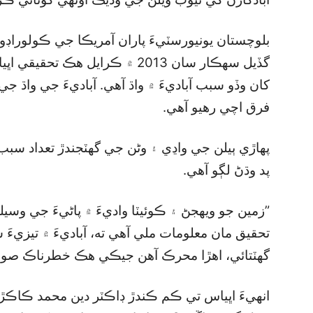
بلوچستان يونيورسٽيءَ پاران آمريڪا جي ڪولوراڊو
گڏيل سهڪار سان 2013 ۾ ڪرايل ه
کان وڏو سبب آباديءَ ۾ واڌ آهي. آباديءَ جي واڌ 
فرق اچي رهيو آهي.
پهاڙي ٻيلن جي واڍي ۽ وڻن جي گھٽجندڙ تعداد سب
پد وڌڻ لڳو آهي.
”زمين جو ويهجڻ ۽ ڪوئيٽا واديءَ ۾ پاڻيءَ جي وسيل
تحقيق مان معلومات ملي آهي ته، آباديءَ ۾ تيزيءَ س
گھٽتائي، اهڙا محرڪ آهن جيڪي هڪ خطرناڪ صورتح
انهيءَ اڀياس تي ڪم ڪندڙ ڊاڪٽر دين محمد ڪاڪڙ 