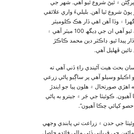
پرڳڻن ۾ ٿيڻ شروع ٿيو آهي. شهر جي
 پوڻ شروع ٿيا آهن. بليليءَ واري علائقي
هرا ۽ وڏا آهن اهي ڏار هڪ ڪلوميٽر
ڊگھا آهن. هڪ ٻيو ڏار جيڪو ارباب ڪَرم روڊ ڀرسان ٿيو آهي ان جي ڊيگھ 100 ميٽر آهي ۽
دوران 6 سو ميٽر ڊگھو ڏار پيدا ٿيو. ڊاڪٽر دين محمد ڪاڪڙ
ائين ڦهليل آهي.
 بحث هيٺ آڻيندي راءِ ڏني آهي ته
و اڪيلو وسيلو آهي پر ساڳيو پاڻي زرعي
هڙي صورتحال ۾ هلون پيا جو ايندڙ
يون. ڪوئيٽا جي جَر ۾ جيترو به پاڻي
يٽا جي حدن ۾ زراعت تي پابندي وجهي
ماڻهن جي قرباني ڏئي مالي فائدو حاصل