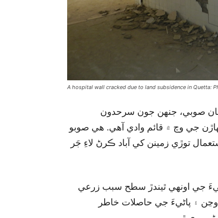
A hospital wall cracked due to land subsidence in Quetta: 
ستان صوبي، جنهن جون سرحدون
هاڙن جي وچ ۾ قائم وادي آهي. هي صوبو
عمال توڙي زمينن کي آباد ڪرڻ لاءِ جَر
ڻيءَ جي اونهي ٿيندڙ سطح سبب زرعي
 وڃن ۽ پاڻيءَ جي حاصلات خاطر
ڻي پوي ٿي.