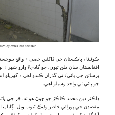
Photo by News lens pakistan
ڪوئيٽا ، پاڪستان جي ڏاکڻين حصي ۾ واقع بلوچ
افغانستان سان ملن ٿيون، جو گاديءَ وارو شهر ۽ پ
برساتن جي پاڻيءَ تي گذران ڪندو آهي ۽ گھريلو است
جو پاڻي ئي واحد وسيلو آهي.
ڊاڪٽر دين محمد ڪاڪڙ جو چوڻ هو ته، جَر جي پا
مقصدن جي پورائي خاطر وڌيڪ ٽيوب ويل لڳايا پيا
آبادگارن کي ٽيوب ويلن جي وڌيڪ اونهي کوٽائي ڪر