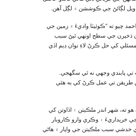
 ويل لڳائڻ جي ڪوششن ۾ لڳل آهن.
حمد چيو ته ”ڪوئيٽا واديءَ ۾ زمين جي
رن ذخيرن جي سطح اونهي ٿيڻ سبب
مسئلي کي حل ڪرڻ لاءِ نوان ڊيم اڏي
ت تي پابندي وجهي نه ٿي سگھجي.
ن طريقن تي عمل ڪرڻ کي به هٿي
 ته، شهر اندر ملڪيتن ۽ اڏاوتن کي
ي خريداريءَ ۽ وڪري وارو ڪاروبار
ي خدشي سبب ملڪيتن جي واپار ۾ هاڻي