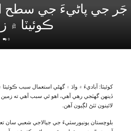
جَر جي پاڻيءَ جي سطح ا
ڪوئيٽا ۾ ز
0
کوئيٽا: آباديءَ ۾ واڌ ۽ گھڻي استعمال سبب ڪوئيٽا
ڏينهن گھٽجي رهي آهي، اهو ئي سبب آهي ته زمين و
لائينون ٽٽڻ لڳيون آهن.
بلوچستان يونيورسٽيءَ جي جيالاجي شعبي سان تع