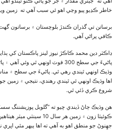
آهي ته ”جيتري مقدار ۾ جَر جو پاڻي ڪٺو ٿيندو آهي
خاطر ڪڍيو پيو وڃي اهو ئي سبب آهي ته زمين وي
برساتن تي گذران ڪندڙ بلوچستان ۾ برساتون گھٽ 
ڪافي پراڻي آهي.
وڌيڪ اونهي ٿيندي رهي ٿي. پاڻيءَ جي سطح ۾ مناس
اها وڌيڪ اونهي ئي ٿيندي رهندي، نتيجي ۾ زمين ج
شروع ڪري ڏئي ٿي.
هن وڌيڪ ڄاڻ ڏيندي چيو ته ”گلوبل پوزيشننگ سس
ڪوئيٽا زون ۾ زمين هر سال 10
جهِنوڻ جو منطق اهو به آهي ته اها ٻيهر مٿي اڀري