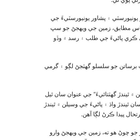
 يونيورسٽي ۽ پشاور يونيورسٽيءَ جي
ڪ تحقيقي اڀياس مطابق، زمين جي ويهجڻ جو سڀ
جي ڪري پاڻيءَ جي طلب ۽ رسد ۾ وڏو
ب برساتن جو سلسلو گھٽجڻ لڳو ۽ گرمي
ن ۾ ٿيندڙ گھٽتائيءَ“ جي عنوان سان ٿيل
ان ٿيندڙ واڌ ۽ پاڻيءَ جي وسيلن ۾ ٿيندڙ
ال پيدا ڪرڻ لڳا آهن.
جو چوڻ هو ته، زمين جي ويهجڻ وارو