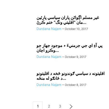
غير مسلم اڳواڻن پاران سياسي پارٽين
مان ”اقليتي ونگ“ ختم ڪرڻ...
Durdana Najam
-
October 10, 2017
پي آءِ اي جي جرمنيءَ ۾ موجود جهاز جو
وڪرو اڃان...
Durdana Najam
-
October 9, 2017
اقليتونه د سياسي ګوندونو څخه د اقليتونو
د څانګو له منځه...
Durdana Najam
-
October 8, 2017
1
2
3