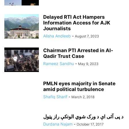
Delayed RTI Act Hampers
Information Access for AJK
Journalists
Alisha Andleeb
-
August 7, 2023
Chairman PTI Arrested in Al-
Qadir Trust Case
Rameez Sandhu
-
May 9, 2023
PMLN eyes majority in Senate
amid political turbulence
Shafiq Sharif
-
March 2, 2018
د پی آئی اې د ورک شوي الوتکې راز پټول
Durdana Najam
-
October 17, 2017