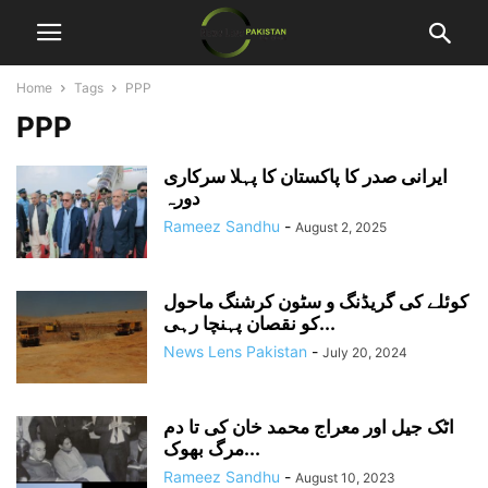
Home
Tags
PPP
PPP
ایرانی صدر کا پاکستان کا پہلا سرکاری
دورہ
Rameez Sandhu
-
August 2, 2025
کوئلے کی گریڈنگ و سٹون کرشنگ ماحول
کو نقصان پہنچا رہی...
News Lens Pakistan
-
July 20, 2024
اٹک جیل اور معراج محمد خان کی تا دم
مرگ بھوک...
Rameez Sandhu
-
August 10, 2023