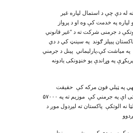
وسته له دې چې د استمال لپاره غير
لان شوې وه ليرې شوي.الوتکه د ۳۰ کلنو لپاره په خدمت کې وه او د پرواز
لوتکې د جرمنی شرکت ته د “غير قانوني
ې راوتلې ده. د پاکستان پيپلز ګوند په سينټ کي د دي
 په مياشت کې،پارليماني پينل د جرمني
پريکړې په وړاندې يو خنډونکی يادونه
الهي په ټيلي فون مرکه کې حقيقت
تعقبونکيته وويل چې الوتکه ورکه شوي نه ده، پی آئی اې په جرمني کې موزيم ته په ۵۷۰۰۰
ا نه الوتکې پاکستان ته ليږدول موږ د
دوو
ره کړه، په دې کې يو شمير بې نظمی