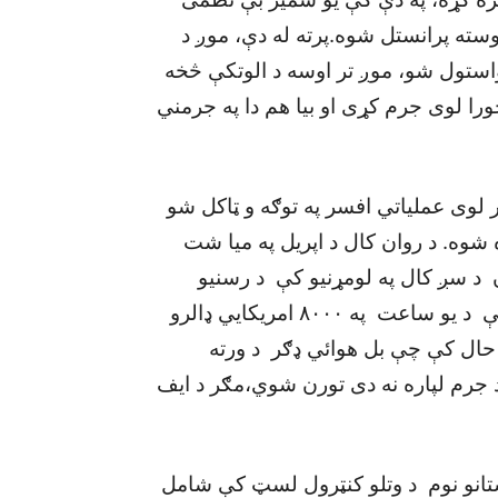
سته پرانستل شوه.پرته له دې، موږ د
واستول شو، موږ تر اوسه د الوتکې څخه
خورا لوی جرم کړی او بيا هم دا په جرمني
 لوی عملياتي افسر په توګه و ټاکل شو
شوه. د روان کال د اپريل په ميا شت
د سږ کال په لومړنيو کې د رسنيو
لخوا د سري لنکن هوائي شرکت څخه په الوتکه کې د يو ساعت په ۸۰۰۰ امريکايي ډالرو
حال کې چې بل هوائي ډګر د ورته
د جرم لپاره نه دی تورن شوي،مګر د ايف
تانو نوم د وتلو کنټرول لسټ کې شامل