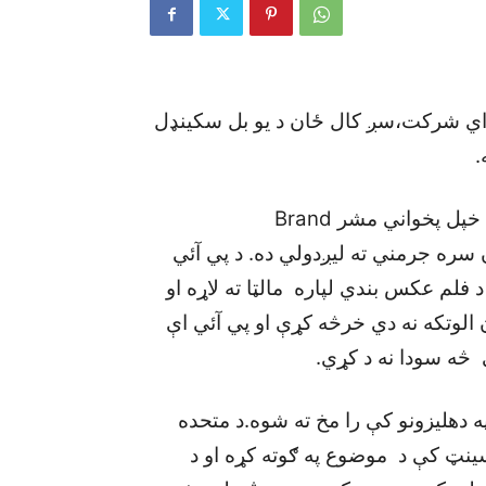
هواي شرکت،سږ کال ځان د يو بل سکينډل
په نوي تناب کې، د پاکستان نړيوال هوايي شرکت خپل پخواني مشر Brand
و،چې الوتکه ۳۱۰ هغي د ځان سره جرمني ته ليږدولي ده. د پي آئي
فلم عکس بندي لپاره مالټا ته لاړه او
 الوتکه نه دي خرڅه کړې او پي آئي اې
څه سودا نه د کړي.
 دهليزونو کې را مخ ته شوه.د متحده
ټ کې د موضوع په ګوته کړه او د