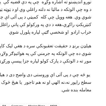
نورو انديښنو ته اشاره وکړه چې په دې قضيه کې يې
د وه چې الوتکه د مالټا نه دلته راغلي وي او د ټوټه
شوي وي. هغه وويل چې کله کميټي د پی آئی اې چا
کنټريکټ راکړي،هغه د دي په ورکولو کې پاتي راغلل
خراب ارادو او شخصي ګټې لپاره پلورل شوي
هيلډن برنډ د حقيقت تعقبونکي سره د هغي ليک کاپ
شوي ده چې الوتکه په جرمني کې په هوائيډګر ولاړ
موږ ته د الوتکې د پارک کولو لپاره جزا پيسې ورکړ
يو څه چې د پی آئی اې وروستی دی واضح دی د هيلډن
سطح راپور نه،نه الهي او نه هم تاجور يا هيڅ څوک
معامله بنده شي.
FIA
Germany
Missing Plane
MQM