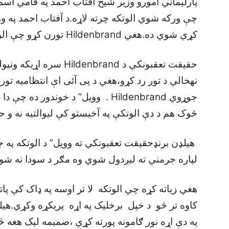
پارليماني امورو وزير شيخ آفتاب احمد په قامي ا
چې ورکه شوي الوتکه چرته لاړه.د آفتاب احمد په وو
کړي شوي ده.هغي Hildenbrand تورن کړو چې الوتکه هغي ليږدولي ده
حقيقت تعقبونکي د enbrand
نهخالي د تور رد کړو،هغي د پی آئی اې انتظاميه تور
جوړوي Hildenbrand . وويل” د خوندور
څوک هم د دې الوتکې په آخيستو کې ليوالتيه نه و حت
هيلډن برنډحقيقت تعقبونکي ته وويل” د الوتکه په ج
لپاره جرمني ته ليږدول شوي وه مګر د سودا نه شوه
هغي زياته کړه چي الوتکه لا تر اوسه په ډاک کې پات
کاوه تر څو د خپل برخليک په اړه پريکړه وکړي.هيل
په دې اړه نور ګامونه پورته کړي ،ضميمه ليک هغه 