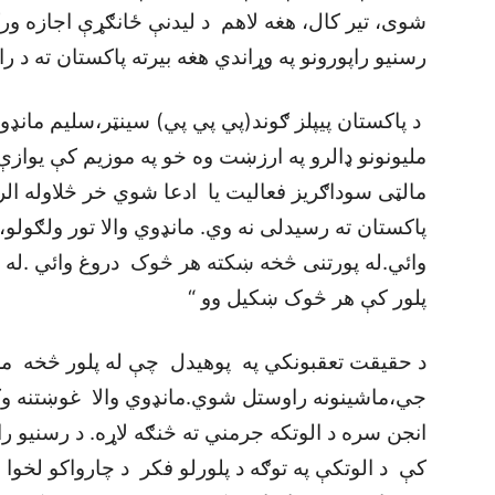
شوی، تير کال، هغه لاهم د ليدنې ځانګړې اجازه و
رسنيو راپورونو په وړاندي هغه بيرته پاکستان ته د ر
د پاکستان پيپلز ګوند(پي پي پي) سينټر،سليم مانډوي
مالټی سوداګريز فعاليت يا ادعا شوي خر څلاوله ال
پاکستان ته رسيدلی نه وي. مانډوي والا تور ولګولو،”
وائي.له پورتنی څخه ښکته هر څوک دروغ وائي .له 
پلور کې هر څوک ښکيل وو “
د حقيقت تعقبونکي په پوهيدل چې له پلور څخه 
جي،ماشينونه راوستل شوي.مانډوي والا غوښتنه و
انجن سره د الوتکه جرمني ته څنګه لاړه. د رسنيو ر
کې د الوتکې په توګه د پلورلو فکر د چارواکو لخوا