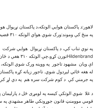
لاهور:د پاکستان هوايي الوتکه،د پاکستان نړيوال 
په منځ کې وموند:ورک شوي هواي الوتکه ۳۱۰ قضيه.
Hildenbrandتورن کړ
اې ويان مشهود تاجور په ووينه ورک شوي الوتکه، د 
له هغه ځائي ليږدول شوي. تاجور زياته کړه پاکستان
په جرمني کې د کوم شرکت سره هم په دي لړ کې 
د غلا شوي الوتکې کيسه په لومړی ځل د پارليمان په
قومي موومنټ قانون جوړونکي طاهر مشهدي په سين