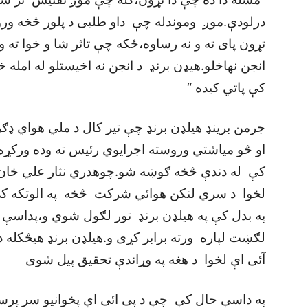
درلودې.موږ وموندله چې داو طلبی د پلور څخه ورو
تړون پای ته و نه رساوه،ځکه چې تاثر شا و خوا ته 
انجن نهاخلو.هيډن برنډ د انجن نه اخيستلو له امله 
کې پاتي کيده “
جرمن برينډ هيلډن برنډ چې تير کال د ملي هواي ډګر
او څو مياشتي وروسته اجرايوي رئيس ته وده ورکړه 
کې له دندې څخه ګوښه شو.چوهدري نثار علي خان 
په بدل کې په هيلډن برنډ تور لګول شوي و،پداسې 
لګښت لپاره ورته برابر کړی و.هيلډن برنډ هيڅکله 
آئی اې لخوا د هغه په وړاندې تحقيق پيل شوی
په داسې حال کې چې د پی ائی اې پخوانيو سر پرس