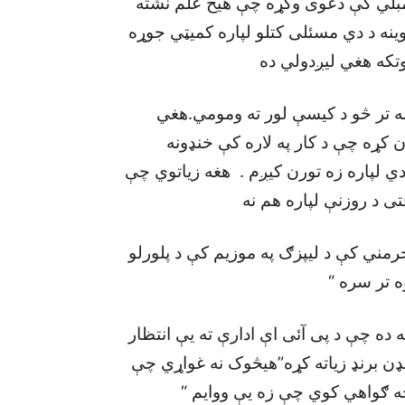
سمبلي کې دعوی وکړه چې هيڅ علم نشته
ينه د دي مسئلی کتلو لپاره کميټي جوړه
Hild سره اړيکه ونيوله تر څو د کيسې لور ته ومومي.هغي
ن کړه چې د کار په لاره کې خنډونه
 ده چې دا دي لپاره زه تورن کيږم . هغه زياتوي چې
ی د روزنې لپاره هم نه
رمني کې د ليپزګ په موزيم کې د پلورلو
 تر سره “
ه ده چې د پی آئی اې ادارې ته يې انتظار
ډن برنډ زياته کړه”هيڅوک نه غواړي چې
څه ګواهي کوي چې زه يې ووايم “