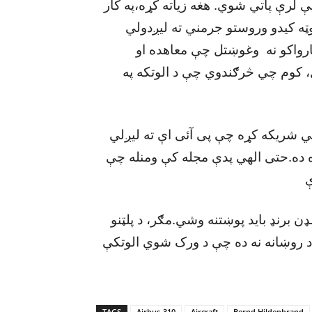
 لرې پاتي شوي. هغه زياته کړه،په کار
 ټوټه کيدو وروستو جرمني ته ليږدولي
رواکو نه وغوښتل چې معاهده او
، کوم چي څرګندوي چې د الوتکه په
ي شريکه کړه چې پی آئی اې ته ليږلي
ه ده.حتی الهي پدې مجله کې ومنله چې
ې
 برنډ بايد پوښتنه وشي.مګر، د پلټنو
 د روښانه نه ده چې د ورک شوي الوتکې
TAGS
Airbus-310
Aircraft
Bernd Hildenbrand