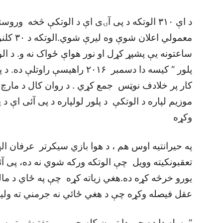
د اې ۳۱۰ الوتکه د پی آۍی اې د الوتکې څخه ور
معمولي اع
ساعتونه يې پشپړ کړل او نور هواې ځواک نه و. د ا
پلور “ کيسه دا دسمبر ۲۰۱۶ راهيس
کار پر خلادف نوټس جمع کړي . د روان کال د مارچ
موزيم لپاره د الوتکې د پلور لولپاره د پی آئی اې د 
وکړه
په حيرانتيه اوس هم ، د هوا بازي سيکرتر عرفان 
يورو خرڅه کړه ده.هغي زياته کړه چې په ځاي د مالټ
عقل فيصله وکړه چې د هغي ځائي نه جرمني ته وليږ
“مسله دا ده چې دا تړون،کله چې موږ تفتيش تر س