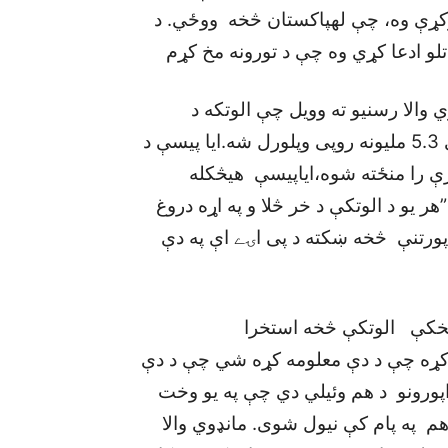
رکړې وه، چې لهپاکستان څخه ووځي. د
اتلو ادعا کړي وه چې د تورونه مخ کړم
 والا رسنيو ته وويل چې الوتکه د
مليونونو ډالرو په ارزښت وه خو په موزيم کې يوازې 5.3 مليونه روپی وپلورل شه.ايا پيسې د
رې را منځته شوه،اياپيسې هيڅکله
هر يو د الوتکې د خر څلا و په اړه دروغ
پورتنې څخه ښکته د پی اۍے اې په دې
مخکې الوتکې څخه استخرا
کړه چې د دې معلومه کړه شي چې د دې
اپورونو د هم وئيلي دي چې په يو وخت
 هم په پام کې نيول شوی. مانډوي والا