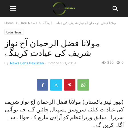
مولانا فضل الرحمان آج نواز شریف کی عیادت کرینگے
Urdu News
Home
Urdu News
مولانا فضل الرحمان آج نواز
شریف کی عیادت کرینگے
390
0
By
News Lens Pakistan
-
October 30, 2019
(نیوز لینز پاکستان) مولانا فضل الرحمان آج نواز شریف
کی عیاد ت کیلئے سروسز ہسپتال جائیں گے، جے یو آئی
سربراہ سابق وزیراعظم کو آزادی مارچ کے حوالے سے
آگاہ کریں گے۔