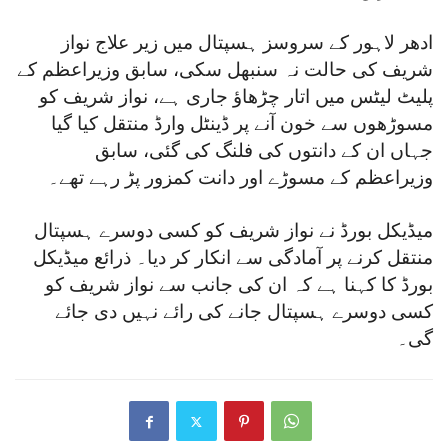
ادھر لاہور کے سروسز ہسپتال میں زیر علاج نواز
شریف کی حالت نہ سنبھل سکی، سابق وزیراعظم کے
پلیٹ لیٹس میں اتار چڑھاؤ جاری ہے، نواز شریف کو
مسوڑھوں سے خون آنے پر ڈینٹل وارڈ منتقل کیا گیا
جہاں ان کے دانتوں کی فلنگ کی گئی، سابق
وزیراعظم کے مسوڑے اور دانت کمزور پڑ رہے تھے۔
میڈیکل بورڈ نے نواز شریف کو کسی دوسرے ہسپتال
منتقل کرنے پر آمادگی سے انکار کر دیا۔ ذرائع میڈیکل
بورڈ کا کہنا ہے کہ ان کی جانب سے نواز شریف کو
کسی دوسرے ہسپتال جانے کی رائے نہیں دی جائے
گی۔