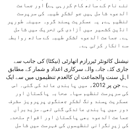
نئے نام کے ساتھ کام کررہی ہے) اور جماعت
الدعوۃ شامل ہیں جو لشکرِ طیبہ کی سرپرست
تنظیم ہے، یہ عسکریت پسند گروہ مبینہ طورپر
انڈین کشمیر میں آزادی کی تحریک میں شامل
ہے۔ جماعت الدعوۃ لشکرِ طیبہ کے ساتھ روابطہ
سے انکار کرتی ہے۔
نیشنل کائونٹر ٹیررازم اتھارٹی (نیکٹا) کی جانب سے
جاری کئے جانے والے سرکاری اعداد و شمار کے مطابق
اہلِ سنت والجماعت ان کالعدم تنظیموں میں سے ایک
ہے جن پر 2012ء میں پابندی عائد کی گئی۔ اس
کی سرپرست تنظیم سپاہ صحابہ پاکستان اور
عسکریت پسند ونگ لشکرِ جھنگوی پرپرویز مشرف
دور میں پابندی عائدکی گئی تھی۔مزیدبرآں
جماعت الدعوۃ بھی پاکستان اور اقوامِ متحدہ
کی زیرِنگرانی تنظیموں کی فہرست میں شامل