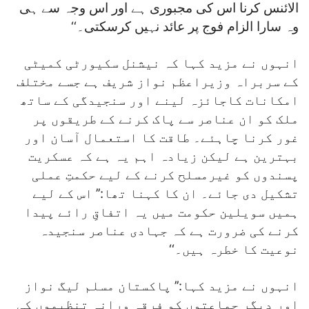
الائنس کرنا اس کی مجبوری ہے اور اس وجہ سے ہی
وہ سارا الزام فوج پر عائد نہیں کرسکتی۔‘‘
انہوں نے مزید کہا کہ نیشنل سکیورٹی کمیٹی
کے سربراہ وزیراعظم نواز شریف ہے جسے مختلف
امکانات کاجائزہ لینے اور سنجیدگی کے ساتھ
ملک کو ان عناصر سے پاک کرنے کے طریقوں پر
غور کرنا چاہئے۔ طاقت کا استعمال آسان اور
بہترین ہے لیکن زیادہ اہم یہ ہے کہ عسکریت
پسندوں کو غیرمسلح کرنے کے لیے حکمتِ عملی
تشکیل دی جائے۔ ان کا کہنا تھا:’’ اس کے لیے
ہمیں سویلین حکومت میں یہ اتفاقِ رائے پیدا
کرنے کی ضرورت ہے کہ جہادی عناصر سنجیدہ
نوعیت کا خطرہ ہیں۔‘‘
انہوں نے مزید کہا:’’ پاکستان مسلم لیگ نواز
اور دیگر جماعتوں کو فرقہ ورانہ تنظیموں کی