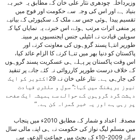
وزیرداخلہ چودھری نثار علی خان کے مطابق یہ خبر بے
بنیاد ہے اور اس کی وجہ سے حکومت اور فوج میں
تقسیم پیدا ہوئی جس سے ملک کے سکیورٹی کے بیانیے
پر منفی اثرات مرتب ہوئے، اس خبرنے یہ نمایاں کیا کہ
سویلین قیادت نے انٹیلی جنس ایجنسیوں پر مبینہ
طورپر انتہا پسند گروہوں کی معاونت کرنے اور
پاکستان کو دنیا بھر میں تنہا کرنے کا الزام عائد کیا،
اس وقت پاکستان پر پہلے ہی عسکریت پسند گروہوں
کے خلاف درست طورپر کارروائی نہ کئے جانے پر تنقید
کی جارہی ہے۔ نثار علی خان نے 29اکتوبر کو ایک
نیوز بریفنگ میں کہا:’’ سول و ملٹری قیادت
دہشت گرد گروہوں کے حوالے سے ہمیشہ ایک صفحے
پر رہی ہے اور یہ خبر گمراہ کن ہے۔‘‘
مصدقہ اعداد و شمار کے مطابق 2010ء میں پنجاب
میں مسلم لیگ نواز کی حکومت نے ہی اپنے مالی سال
برائے 2009-10ء کے بجٹ میں جماعت الدعوۃ سے