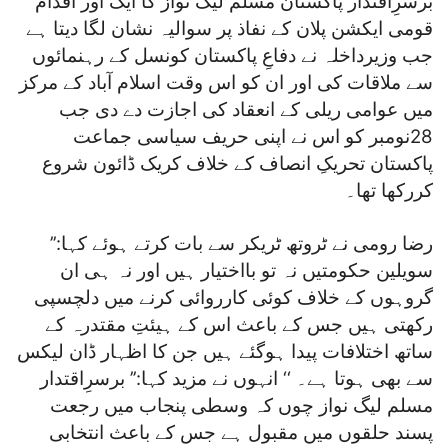
برسرِاقتدار پاکستان مسلم لیگ نواز کا ایک اور اقدام
قومی ایکشن پلان کے نفاذ پر سوالیہ نشان لگا دیتا ہے
جب وزیرداخلہ نے دفاعِ پاکستان کونسل کے رہنمائوں
سے ملاقات کی اور ان کو اس وقت اسلام آباد کے مرکز
میں عوامی ریلی کے انعقاد کی اجازت دے دی جب
28نومبر کو اس نے اپنی حریف سیاسی جماعت
پاکستان تحریکِ انصاف کے خلاف کریک ڈائون شروع
کررکھا تھا۔
رضا رومی نے ٹروتھ ٹریکر سے بات کرتے ہوئے کہا:’’
سویلین حکومتیں نہ تو بااختیار ہیں اور نہ ہی ان
گروہوں کے خلاف کوئی کارروائی کرنے میں دلچسپی
رکھتی ہیں جس کے باعث اس کے ہیئتِ مقتدرہ کے
ساتھ اختلافات پیدا ہوگئے ہیں جن کا اظہار ڈان لیکس
سے بھی ہوتا ہے۔ ‘‘ انہوں نے مزید کہا:’’ برسرِاقتدار
مسلم لیگ نواز چوں کہ وسطی پنجاب میں رجعت
پسند حلقوں میں مقبول ہے جس کے باعث انتخابی