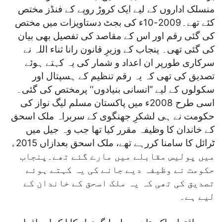
منسلک اداروں کے لیے ایک کروڑ روپے کے فنڈز مختص
کئے تھے۔2009-10ء کی بجٹ دستاویزات میں مختص
کی گئی رقم اور اس کے مقاصد کی تفصیل بھی بیان
کی گئی تھی۔ پنجاب کے وزیرِ قانون رانا ثناء اللہ نے
سرکاری طورپر ان اعداد و شمار کی یہ کہتے ہوئے
تصدیق کی تھی کہ یہ رقم تنظیم کے ہسپتال اور
سکولوں کے لیے ’’انسانی بنیادوں‘‘ پرمختص کی گئی۔
اسی طرح 2008ء میں پاکستان مسلم لیگ نواز کی
حکومت نے ہی لشکرِ جھنگوی کے سربراہ ملک اسحق
کے خاندان کا وظیفہ مقرر کیا تھا جب وہ جیل میں
ٹرائل کا سامنا کررہے تھے، ملک اسحق بعدازاں 2015ء
میں پولیس مقابلے میں مارے گئے تھے۔پنجاب
حکومت نے وظیفہ دیے جانے کی یہ کہتے ہوئے
تصدیق کی تھی کہ یہ ملک اسحق کے خاندان کے
لیے ہے۔