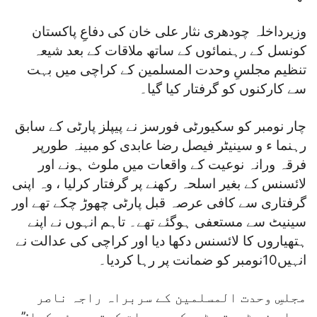
وزیرداخلہ چودھری نثار علی خان کی دفاعِ پاکستان
کونسل کے رہنمائوں کے ساتھ ملاقات کے بعد شیعہ
تنظیم مجلسِ وحدت المسلمین کے کراچی میں بہت
سے کارکنوں کو گرفتار کیا گیا۔
چار نومبر کو سکیورٹی فورسز نے پیپلز پارٹی کے سابق
رہنما ء و سینیٹر فیصل رضا عابدی کو مبینہ طورپر
فرقہ ورانہ نوعیت کے واقعات میں ملوث ہونے اور
لائسنس کے بغیر اسلحہ رکھنے پر گرفتار کرلیا ، وہ اپنی
گرفتاری سے کافی عرصہ قبل پارٹی چھوڑ چکے تھے اور
سینیٹ سے مستعفی ہوگئے تھے۔ تاہم انہوں نے اپنے
ہتھیاروں کا لائسنس دکھا دیا اور کراچی کی عدالت نے
انہیں10نومبر کو ضمانت پر رہا کردیا۔
مجلسِ وحدت المسلمین کے سربراہ راجہ ناصر
عباس نے ٹروتھ ٹریکر سے بات کرتے ہوئے کہا:’’