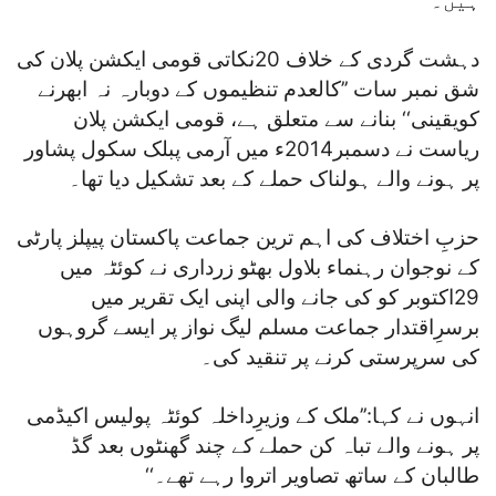
ہیں۔
دہشت گردی کے خلاف 20نکاتی قومی ایکشن پلان کی
شق نمبر سات ’’کالعدم تنظیموں کے دوبارہ نہ ابھرنے
کویقینی‘‘ بنانے سے متعلق ہے، قومی ایکشن پلان
ریاست نے دسمبر2014ء میں آرمی پبلک سکول پشاور
پر ہونے والے ہولناک حملے کے بعد تشکیل دیا تھا۔
حزبِ اختلاف کی اہم ترین جماعت پاکستان پیپلز پارٹی
کے نوجوان رہنماء بلاول بھٹو زرداری نے کوئٹہ میں
29اکتوبر کو کی جانے والی اپنی ایک تقریر میں
برسرِاقتدار جماعت مسلم لیگ نواز پر ایسے گروہوں
کی سرپرستی کرنے پر تنقید کی۔
انہوں نے کہا:’’ملک کے وزیرِداخلہ کوئٹہ پولیس اکیڈمی
پر ہونے والے تباہ کن حملے کے چند گھنٹوں بعد گڈ
طالبان کے ساتھ تصاویر اتروا رہے تھے۔‘‘