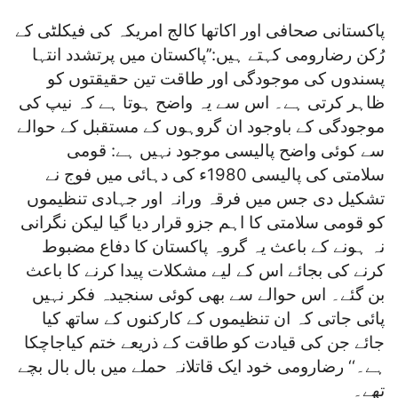
پاکستانی صحافی اور اکاتھا کالج امریکہ کی فیکلٹی کے
رُکن رضارومی کہتے ہیں:’’پاکستان میں پرتشدد انتہا
پسندوں کی موجودگی اور طاقت تین حقیقتوں کو
ظاہر کرتی ہے۔ اس سے یہ واضح ہوتا ہے کہ نیپ کی
موجودگی کے باوجود ان گروہوں کے مستقبل کے حوالے
سے کوئی واضح پالیسی موجود نہیں ہے: قومی
سلامتی کی پالیسی 1980ء کی دہائی میں فوج نے
تشکیل دی جس میں فرقہ ورانہ اور جہادی تنظیموں
کو قومی سلامتی کا اہم جزو قرار دیا گیا لیکن نگرانی
نہ ہونے کے باعث یہ گروہ پاکستان کا دفاع مضبوط
کرنے کی بجائے اس کے لیے مشکلات پیدا کرنے کا باعث
بن گئے۔ اس حوالے سے بھی کوئی سنجیدہ فکر نہیں
پائی جاتی کہ ان تنظیموں کے کارکنوں کے ساتھ کیا
جائے جن کی قیادت کو طاقت کے ذریعے ختم کیاجاچکا
ہے۔‘‘ رضارومی خود ایک قاتلانہ حملے میں بال بال بچے
تھے۔