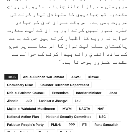
سرپرستی سے باز آ جانا چاہئے۔ سکیورٹی ہیئتِ
مقتدرہ کو جہادیوں کا متبادل تیار کرنے کی
ضرورت بھی ہے۔ اس وقت عمران خان کو جہادی
خطرہ تصور نہیں کرتے اور وہ ان کے لیے معذرت
خواہانہ رویے کا اظہار کرتے ہیں جس کے باعث
پاکستان مسلم لیگ نواز کا اس معاملے پر فوج
کے ساتھ اتفاقِ رائے پیدا کرنے کے حوالے سے
مقدمہ کمزور ہوجاتا ہے۔‘‘
TAGS
Ahl-e-Sunnah Wal Jamaat
ASWJ
Bilawal
Chaudhary Nisar
Counter Terrorism Department
Difa-e-Pakistan Council
Extremism
Interior Minister
Jihad
Jihadis
JuD
Lashkar e Jhangvi
LeJ
Majlis-e-Wahdatul-Muslimeen
MWM
NACTA
NAP
National Action Plan
National Security Committee
NSC
Pakistan People's Party
PML-N
PPP
PTI
Rana Sanaullah