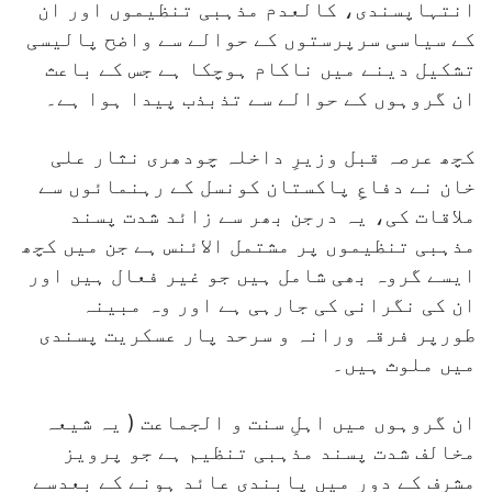
انتہاپسندی، کالعدم مذہبی تنظیموں اور ان
کے سیاسی سرپرستوں کے حوالے سے واضح پالیسی
تشکیل دینے میں ناکام ہوچکا ہے جس کے باعث
ان گروہوں کے حوالے سے تذبذب پیدا ہوا ہے۔
کچھ عرصہ قبل وزیرِ داخلہ چودھری نثار علی
خان نے دفاعِ پاکستان کونسل کے رہنمائوں سے
ملاقات کی، یہ درجن بھر سے زائد شدت پسند
مذہبی تنظیموں پر مشتمل الائنس ہے جن میں کچھ
ایسے گروہ بھی شامل ہیں جو غیر فعال ہیں اور
ان کی نگرانی کی جارہی ہے اور وہ مبینہ
طورپر فرقہ ورانہ و سرحد پار عسکریت پسندی
میں ملوث ہیں۔
ان گروہوں میں اہلِ سنت و الجماعت ( یہ شیعہ
مخالف شدت پسند مذہبی تنظیم ہے جو پرویز
مشرف کے دور میں پابندی عائد ہونے کے بعدسے