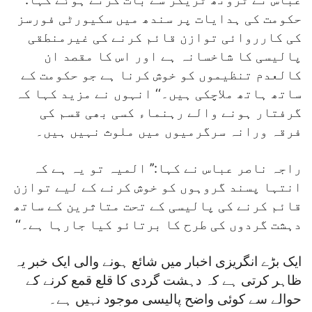
حکومت کی ہدایات پر سندھ میں سکیورٹی فورسز
کی کارروائی توازن قائم کرنے کی غیرمنطقی
پالیسی کا شاخسانہ ہے اور اس کا مقصد ان
کالعدم تنظیموں کو خوش کرنا ہے جو حکومت کے
ساتھ ہاتھ ملاچکی ہیں۔‘‘ انہوں نے مزید کہا کہ
گرفتار ہونے والے رہنماء کسی بھی قسم کی
فرقہ ورانہ سرگرمیوں میں ملوث نہیں ہیں۔
راجہ ناصر عباس نے کہا:’’ المیہ تو یہ ہے کہ
انتہا پسند گروہوں کو خوش کرنے کے لیے توازن
قائم کرنے کی پالیسی کے تحت متاثرین کے ساتھ
دہشت گردوں کی طرح کا برتائو کیا جارہا ہے۔‘‘
ایک بڑے انگریزی اخبار میں شائع ہونے والی ایک خبر یہ
ظاہر کرتی ہے کہ دہشت گردی کا قلع قمع کرنے کے
حوالے سے کوئی واضح پالیسی موجود نہیں ہے۔