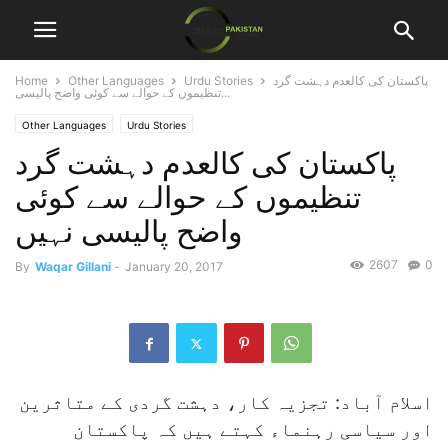
پاکستان کی کالعدم دہشت گرد
Urdu Stories
Other Languages
Home
تنظیموں کے حوالے سے کوئی واضح پالیسی...
Other Languages
Urdu Stories
پاکستان کی کالعدم دہشت گرد
تنظیموں کے حوالے سے کوئی
واضح پالیسی نہیں
2607
0
By
Waqar Gillani
-
January 20, 2017
اسلام آباد: تجزیہ کار، دہشت گردی کے متاثرین
اور سیاسی رہنماء کہتے ہیں کہ پاکستان