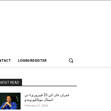
NTACT
LOGIN/REGISTER
MOST READ
عمران خان کي 25 فيبروريءَ تي
اسپتال موڪليو ويندو
February 21, 2026