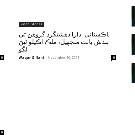
Sindhi Stories
پاڪستاني ادارا دهشتگرد گروهن تي
بندش بابت منجهيل، ملڪ اڪيلو ٿيڻ
لڳو
Waqar Gillani
-
November 30, 2016
0
0
0