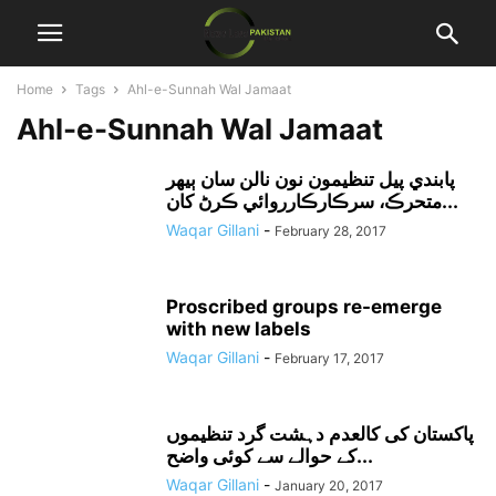
Home
Tags
Ahl-e-Sunnah Wal Jamaat
Ahl-e-Sunnah Wal Jamaat
پابندي پيل تنظيمون نون نالن سان ٻيهر
متحرڪ، سرڪارڪارروائي ڪرڻ کان...
Waqar Gillani
-
February 28, 2017
Proscribed groups re-emerge
with new labels
Waqar Gillani
-
February 17, 2017
پاکستان کی کالعدم دہشت گرد تنظیموں
کے حوالے سے کوئی واضح...
Waqar Gillani
-
January 20, 2017