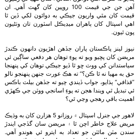
آهن جن جي قيمت 100 روپين کان گھٽ آهي. ان
قيمت کان مٿي واريون جيڪي به دوائون لکي ڏين ٿا
اهي اسپتال کان ٻاهران ميڊيڪل اسٽورن تان وٺڻيون
پون ٿيون.
نيوز لينز پاڪستان پاران جڏهن اهڙيون دانهون ڪندڙ
مريضن کان پڇيو ويو ته پوءِ توهان هر دفعي ساڳين ئي
سياستدانن کي ووٽ ڇو ٿا ڏيو جيڪي توهان کي پنهنجا
حق به مهيا نه ٿا ڪن؟“ ته هڪ عورت جنهن پنهنجو نالو
”قذافي“ ٻڌايو، جواب ڏيندي چيو ته جڏهن بيلٽ باڪس
ئي تبديل ٿي ويندا هجن ته پوءِ اسانجي ووٽن جي ڪهڙي
اهميت باقي رهجي وڃي ٿي؟
لاهور جي جنرل اسپتال ۾ روزانو 5 هزارن کان به وڌيڪ
مريض علاج خاطر اچن ٿا ۽ مريضن سان گڏجي ايندڙ
سندن مٽن مائٽن جو تعداد به ايترو ئي هوندو آهي.