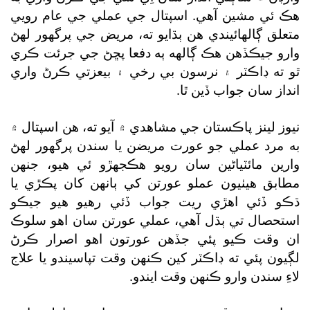
هڪ ئي مشين آهي. اسپتال جي عملي جي عام رويي
متعلق ڳالهائيندي هن ٻڌايو ته، مريض جي پرگھور لهڻ
وارو جيڪڏهن هڪ ڳالهه ٻه دفعا پڇڻ جي جرئت ڪري
ٿو ته ڊاڪٽر ۽ نرسون بي رخي ۽ بيعزتي ڪرڻ واري
انداز سان جواب ڏين ٿا.
نيوز لينز پاڪستان جي مشاهدي ۾ آيو ته، هن اسپتال ۾
به مرد عملي جو عورت مريضن يا سندن پرگھور لهڻ
وارين مائٽياڻين سان رويو هڪجهڙو ئي هيو، جنهن
مطابق هيٺيون عملو عورتن کي ٻانهن کان پڪڙي يا
ڌڪو ڏئي اهڙي ريت جواب ڏئي رهيو هيو جيڪو
استحصال تي ٻڌل آهي، عملي عورتن سان اهو سلوڪ
ان وقت ڪيو پئي جڏهن عورتون اهو اصرار ڪرڻ
لڳيون پئي ته ڊاڪٽر کين ڪنهن وقت تپاسيندو يا علاج
لاءِ سندن وارو ڪنهن وقت ايندو.