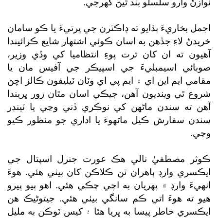
نوازڻ وارو سلسلو بند ٿيڻ گھرجي.
اجمل بخاريءَ ٻڌايو ته ڊاڪٽرن جي ڀرتيءَ يا ڪو سامان
خريدڻ لاءِ جڏهن به اسان ڪوئي اشتهار شايع ڪرائيندا
آهيون ته ان کان ترت پوءِ انتظاميا کي وڏي وزير،
صوبائي اسيمبليءَ جي اسپيڪر جي آفيس مان يا
مقامي ايم اين اي ۽ ايم پي اي وٽان ٽيليفون ڪالز اچڻ
شروع ٿي وينديون آهن، جيڪي اسان مٿان زور ڀريندا
آهن ته سندن ماڻهن کي نوڪري ڏني وڃي يا ٽينڊر
سندن سفارش ڪيل ماڻهوءَ يا اداري جو منظور ڪيو
وڃي.
ڪوثر مصطفيٰ نالي هڪ عورت جنرل اسپتال جي
ايڪسري وارڊ ٻاهران ٽن ڪلاڪن کان بيٺي هئي. هوءَ
انهيءَ وارڊ ۾ پهريان به اچي چڪي هئي. اهو ٻيو ڀيرو
هيو ته هوءَ اتي ڪم سانگي بيٺي هئي. جيتوڻيڪ هن
ايڪسري خاطر پيسا به ڀريا هئا ۽ کيس ٽوڪن به مليل