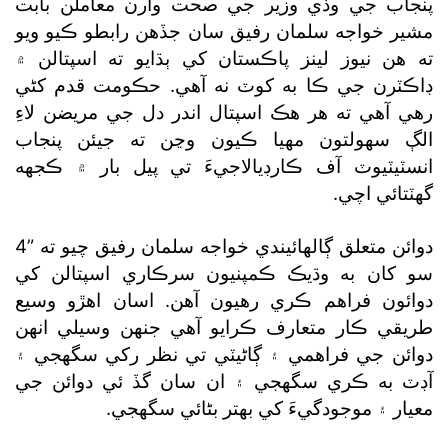
پنجاب جي وڏي وزير جي صحت وارن معاملن بابت
مشير خواجه سلمان رفيق سان جڏهن رابطو ڪيو ويو
ته هن نيوز لينز پاڪستان کي ٻڌايو ته اسپتالن ۾
ڊاڪٽرن جي ڪا به کوٽ نه آهي. حڪومت قدم کڻي
رهي آهي ته هر هڪ اسپتال اندر دل جي مريضن لاءِ
الڳ سهولتون مهيا ڪيون وڃن ته جيئن پنجاب
انسٽيٽيوٽ آف ڪارڊيالاجيءَ تي پيل بار ۾ ڪجهه
گھٽتائي اچي.
دوائن متعلق ڳالهائيندي خواجه سلمان رفيق چيو ته ”4
سو کان به وڌيڪ ڪمپنيون سرڪاري اسپتالن کي
دوائون فراهم ڪري رهيون آهن. اسان اهڙو وسيع
طريقي ڪار متعارف ڪرايو آهي جنهن وسيلي انهن
دوائن جي فراهمي ۽ ڳاڻيٽي تي نظر رکي سگھجي ۽
آڊٽ به ڪري سگھجي ۽ ان سان گڏ ئي دوائن جي
معيار ۽ موجودگيءَ کي بهتر بڻائي سگھجي.