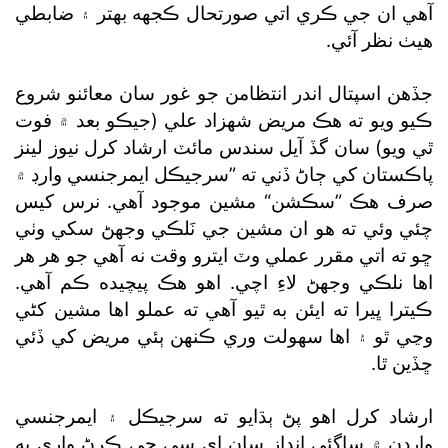
آهي ان جي ڪري اتي صورتحال ڪجهه بهتر ۽ ضابطي
هيٺ نظر آئي.
جڏهن اسپتال اندر انتظامن جو غور سان معائنو شروع
ڪيو ويو ته هڪ مريض شهزاد علي (جيڪو بعد ۾ فوت
ٿي ويو) سان گڏ آيل سندس مائٽ ارشاد کرل نيوز لينز
پاڪستان کي ڄاڻ ڏني ته ”سرجيڪل ايمرجنسي وارڊ ۾
صرف هڪ ”سڪشن“ مشين موجود آهي. نرس کيس
چئي وئي ته هو ان مشين جي نَلڪي وجهڻ سکي وٺي
ڇو ته اتي مقرر عملي وٽ ايترو وقت نه آهي جو هر هر
اها نلڪي وجهڻ لاءِ اچي. اهو هڪ پيچيده ڪم آهي.
ڪيترا ڀيرا ته ايئن به ٿيو آهي ته عملو اها مشين کڻي
وڃي ٿو ۽ اها سهولت وري ڪنهن ٻئي مريض کي ڏئي
ڇڏين ٿا.
ارشاد کرل اهو پڻ ٻڌايو ته سرجيڪل ۽ ايمرجنسي
وارڊن ۾ ساڳئي انداز سان اِي سي جي ڪرڻ واري به