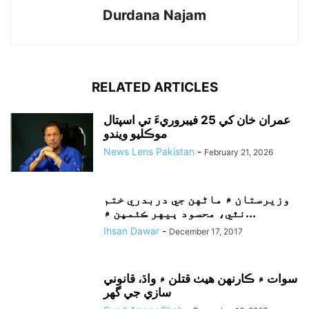
Durdana Najam
RELATED ARTICLES
عمران خان کي 25 فيبروريءَ تي اسپتال
موڪليو ويندو
News Lens Pakistan
-
February 21, 2026
وزيرستان ۾ ماڻهن جي دربدري ختم
نٿي، محسود ٻيهر ڪئمپن ۾...
Ihsan Dawar
-
December 17, 2017
سوات ۾ ڪارنهن هيٺ قتلن ۾ واڌ، قانوني
سازي جي گهر