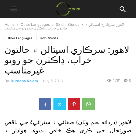
لاهور: سرڪاري اسپتالن ۾
Sindhi Stories
Other Languages
Home
حالتون خراب، ڊاڪٽرن جو رويو غيرمناسب
Other Languages
Sindhi Stories
لاهور: سرڪاري اسپتالن ۾ حالتون
خراب، ڊاڪٽرن جو رويو
غيرمناسب
1791
0
By
Durdana Najam
-
July 6, 2016
لاهور (دردانه نجم وٽان) صفائي ۽ سٿرائيءَ جي ناقص
صورتحال جي ڪري هڪ خاص بدبوءِ، هوادار ۽