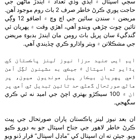
سڄي اسپتال ۾ ايڏي وڏي تعداد ۾ ايندڙ ماڻهن جي
حاجت پوري ڪرڻ خاطر صرف 2 باٿ روم موجود آهن.
مريضن ۽ سندن ساٿين جي اچ وچ ۾ اضافو 12 وڳي
تائين چوٽ چڙهي ويندو آهي، اهڙي وقت ۾ پهريان ئي
گندگيءَ سان ڀريل باٿ رومن مان ايندڙ بدبوءِ مريضن
جي مشڪلاتن ۾ ويتر واڌارو ڪري ڇڏيندي آهي.
ايم ايس جنيد مرزا نيوز لينز پاڪستان کي
ٻڌايو ته اسپتال ۾ جيڪي به مشينون لڳل آهن
اهي پهريان بيڪار پيل هونديون هيون، پر
هاڻي صورتحال گھڻي حد تائين تبديل ٿي آهي پر
ان ۾ 100 سيڪڙو بهتري اچڻ جي اميد نه ٿي ڪري
سگھجي.
ان بعد نيوز لينز پاڪستان پاران صورتحال جي ڀيٽ
ڪرڻ خاطر لاهور جي جناح اسپتال جو به دورو ڪيو
ويو. جيئن ته ان اسپتال کي ”ماڊل اسپتال“ قرار ڏنو ويو