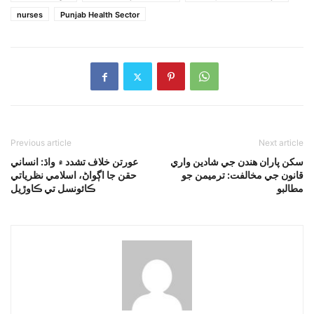
nurses
Punjab Health Sector
Previous article
Next article
سکن پاران هندن جي شادين واري
عورتن خلاف تشدد ۾ واڌ: انساني
قانون جي مخالفت: ترميمن جو
حقن جا اڳواڻ، اسلامي نظرياتي
مطالبو
ڪائونسل تي ڪاوڙيل