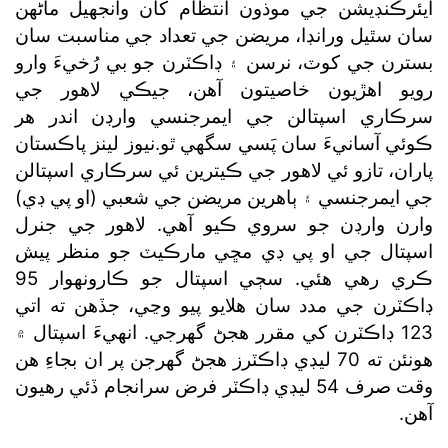
ايئرڪنڊيشن جي موذون انتظام کان وانجهيل ماڻهن
سان سٿيل ورانڊا، مريضن جي تعداد جي مناسبت سان
بسترن جي کوٽ، نرسن ۽ ڊاڪٽرن جو بي رُخيءَ وارو
رويو اهڙيون خاصيتون آهن، جيڪي لاهور جي
سرڪاري اسپتالن جي ايمرجنسي وارڊن اندر هر
ڪوئي آسانيءَ سان پَسي سگھي ٿو.نيوز لينز پاڪستان
پاران، تازو ئي لاهور جي ڪيترين ئي سرڪاري اسپتالن
جي ايمرجنسي ۽ ٻاهرين مريضن جي شعبي (او پي ڊي)
وارن وارڊن جو سروي ڪيو آهي. لاهور جي جنرل
اسپتال جي او پي ڊي مڇي مارڪيٽ جو منظر پيش
ڪري رهي هئي. سڄي اسپتال جو ڪارونهوار 95
ڊاڪٽرن جي مدد سان هلايو پيو وڃي، جڏهن ته اتي
123 ڊاڪٽرن کي مقرر هجڻ گھرجي. انهيءَ اسپتال ۾
هونئن ته 70 ليڊي ڊاڪٽرز هجڻ گھرجن پر ان بجاءِ هن
وقت صرف 54 ليڊي ڊاڪٽر فرض سرانجام ڏئي رهيون
آهن.