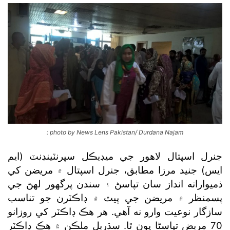
: photo by News Lens Pakistan/ Durdana Najam
جنرل اسپتال لاهور جي ميڊيڪل سپرنٽينڊنٽ (ايم
ايس) جنيد مرزا مطابق، جنرل اسپتال ۾ مريضن کي
ذميوارانه انداز سان تپاسڻ ۽ سندن پرگھور لهڻ جي
پسمنظر ۾ مريضن جي ڀيٽ ۾ ڊاڪٽرن جو تناسب
سازگار نوعيت وارو نه آهي. هر هڪ ڊاڪٽر کي روزانو
70 مريض تپاسڻا پون ٿا. سڌريل ملڪن ۾ هڪ ڊاڪٽر