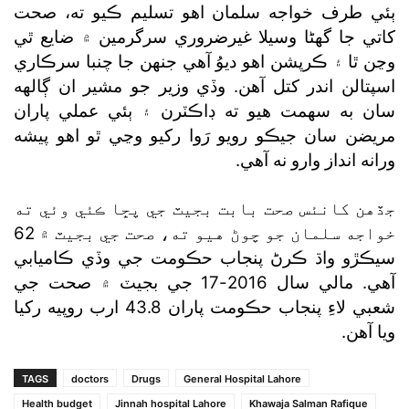
ٻئي طرف خواجه سلمان اهو تسليم ڪيو ته، صحت
کاتي جا گھڻا وسيلا غيرضروري سرگرمين ۾ ضايع ٿي
وڃن ٿا ۽ ڪرپشن اهو ديوُ آهي جنهن جا چنبا سرڪاري
اسپتالن اندر کتل آهن. وڏي وزير جو مشير ان ڳالهه
سان به سهمت هيو ته ڊاڪٽرن ۽ ٻئي عملي پاران
مريضن سان جيڪو رويو رَوا رکيو وڃي ٿو اهو پيشه
ورانه انداز وارو نه آهي.
جڏهن کانئس صحت بابت بجيٽ جي پڇا ڪئي وئي ته
خواجه سلمان جو چوڻ هيو ته، صحت جي بجيٽ ۾ 62
سيڪڙو واڌ ڪرڻ پنجاب حڪومت جي وڏي ڪاميابي
آهي. مالي سال 2016-17 جي بجيٽ ۾ صحت جي
شعبي لاءِ پنجاب حڪومت پاران 43.8 ارب روپيه رکيا
ويا آهن.
TAGS
doctors
Drugs
General Hospital Lahore
Health budget
Jinnah hospital Lahore
Khawaja Salman Rafique