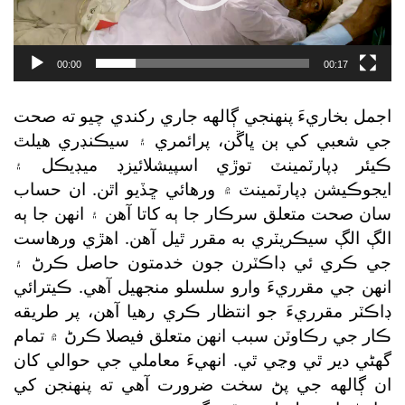
00:00
00:17
اجمل بخاريءَ پنهنجي ڳالهه جاري رکندي چيو ته صحت
جي شعبي کي ٻن ڀاڱن، پرائمري ۽ سيڪنڊري هيلٿ
ڪيئر ڊپارٽمينٽ توڙي اسپيشلائيزڊ ميڊيڪل ۽
ايجوڪيشن ڊپارٽمينٽ ۾ ورهائي ڇڏيو اٿن. ان حساب
سان صحت متعلق سرڪار جا ٻه کاتا آهن ۽ انهن جا ٻه
الڳ الڳ سيڪريٽري به مقرر ٿيل آهن. اهڙي ورهاست
جي ڪري ئي ڊاڪٽرن جون خدمتون حاصل ڪرڻ ۽
انهن جي مقرريءَ وارو سلسلو منجهيل آهي. ڪيترائي
ڊاڪٽر مقرريءَ جو انتظار ڪري رهيا آهن، پر طريقه
ڪار جي رڪاوٽن سبب انهن متعلق فيصلا ڪرڻ ۾ تمام
گھڻي دير ٿي وڃي ٿي. انهيءَ معاملي جي حوالي کان
ان ڳالهه جي پڻ سخت ضرورت آهي ته پنهنجن کي