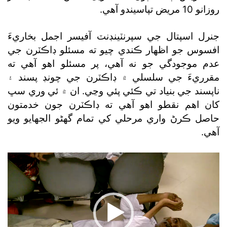
روزانو 10 مريض تپاسيندو آهي.
جنرل اسپتال جي سپرنٽينڊنٽ آفيسر اجمل بخاريءَ
افسوس جو اظهار ڪندي چيو ته مسئلو ڊاڪٽرن جي
عدم موجودگي جو نه آهي، پر مسئلو اهو آهي ته
مقرريءَ جي سلسلي ۾ ڊاڪٽرن جي چونڊ پسند ۽
ناپسند جي بنياد تي ڪئي پئي وڃي. ان ۾ ئي وري سڀ
کان اهم نقطو اهو آهي ته ڊاڪٽرن جون خدمتون
حاصل ڪرڻ واري مرحلي کي تمام گھڻو الجهايو ويو
آهي.
Video
Player