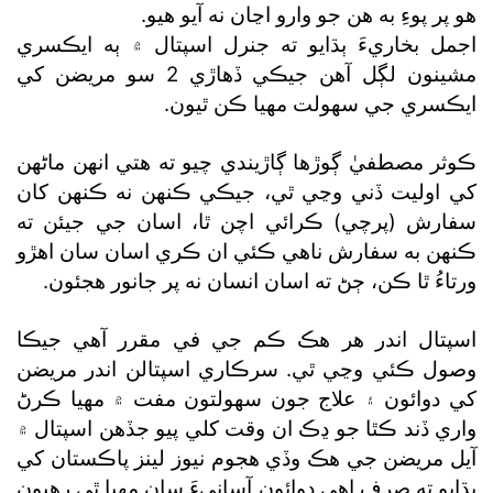
هو پر پوءِ به هن جو وارو اڃان نه آيو هيو.
اجمل بخاريءَ ٻڌايو ته جنرل اسپتال ۾ ٻه ايڪسري
مشينون لڳل آهن جيڪي ڏهاڙي 2 سو مريضن کي
ايڪسري جي سهولت مهيا ڪن ٿيون.
ڪوثر مصطفيٰ ڳوڙها ڳاڙيندي چيو ته هتي انهن ماڻهن
کي اوليت ڏني وڃي ٿي، جيڪي ڪنهن نه ڪنهن کان
سفارش (پرچي) ڪرائي اچن ٿا، اسان جي جيئن ته
ڪنهن به سفارش ناهي ڪئي ان ڪري اسان سان اهڙو
ورتاءُ ٿا ڪن، ڄڻ ته اسان انسان نه پر جانور هجئون.
اسپتال اندر هر هڪ ڪم جي في مقرر آهي جيڪا
وصول ڪئي وڃي ٿي. سرڪاري اسپتالن اندر مريضن
کي دوائون ۽ علاج جون سهولتون مفت ۾ مهيا ڪرڻ
واري ڏند ڪٿا جو ڍڪ ان وقت کلي پيو جڏهن اسپتال ۾
آيل مريضن جي هڪ وڏي هجوم نيوز لينز پاڪستان کي
ٻڌايو ته صرف اهي دوائون آسانيءَ سان مهيا ٿي رهيون