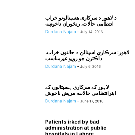
د لاهور د سرکارى هسپتالونو خراب
انتظامى حالات، رنځوران ناخوښه
Durdana Najam
-
July 14, 2016
لاهور: سرڪاري اسپتالن ۾ حالتون خراب،
ڊاڪٽرن جو رويو غيرمناسب
Durdana Najam
-
July 6, 2016
لاہور کے سرکاری ہسپتالوں کے
ابترانتظامی حالات، مریض ناخوش
Durdana Najam
-
June 17, 2016
Patients irked by bad
administration at public
hospitals in Lahore