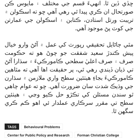
ڇڏي ڏين ٿا. انهيءَ قسم جي مختلف ۽ مايوس ڪن
صورتحال ان ڪري پيدا ٿي رهي آهي ڇو ته اسڪولن ۾
تريبت ورتل استادن، ڪتابن ۽ اسڪولن جي عمارتن
جي کوٽ پڻ موجود آهي.
مٿي ڄاڻايل تحقيقي رپورٽ کي عمل ۾ آڻڻ وارو خيال
پيش ڪندڙ سعيد شفقت جو چوڻ هو ته حڪومت
صرف ۽ صرف اعليٰ سطحي ڪامورڪيءَ ۾ سڌارا آڻڻ
تي ڌيان ڏيندي رهي ٿي، پر حقيقت اها آهي ته مٿاهين
ڪامورڪيءَ بجاءِ هيٺئين سطح واري ملازمن ۾ سڌارن
جي وڌيڪ شدت سان ضرورت آهي. ڇو ته عوام چاهي
ٿو سندن مسئلن کي تڪڙو حل ڪيو وڃي ۽ هيٺئين
سطح تي مقرر سرڪاري عملدار ئي اهو ڪم ڪري
سگھن ٿا.
TAGS
Behavioural Problems
Center for Public Policy and Research
Forman Christian College