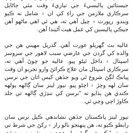
جيستائين پاليسيءَ جي تياريءَ وقت مٿي ڄاڻايل
سرڪاري ملازمن جي راءِ کي ان ۾ شامل نه ڪيو
ويندو. رپورٽ ۾ چيل آهي ته، هي ئي اهي ماڻهو آهن
جيڪي پاليسين کي عمل هيٺ آڻيندا آهن.
عاليه بٽ گھريلو عورت آهي. گذريل مهيني هن جي
والده کي گردن جي عارضي سبب لاهور جي سروسز
اسپتال ۾ داخل ٿيڻو پيو. عاليه جو چوڻ آهي ته،
سرڪاري اسپتال مان علاج ڪرائڻ وارو تجربو ان وقت
ڀيانڪ لڳڻ شروع ٿي ويو جڏهن کيس اتان جي نرسن
سان لهه وچڙ ۾ اچڻو پيو. نيوز لينز سان ڳالهه ٻولهه
ڪندي هن ٻڌايو ته ”نرسن کي ننڍڙي ڳالهه تي جلد
ڪاوڙ اچي وڃي ٿي.
نيوز لينز پاڪستان جڏهن نشاندهي ڪيل نرس سان
رابطو ڪيو ته، هن پنهنجو نالو راز ۾ رکڻ جي شرط تي
چيو ته ”ڪم جي گھڻي بار هجڻ ۽ سينئر نرسن توڙي