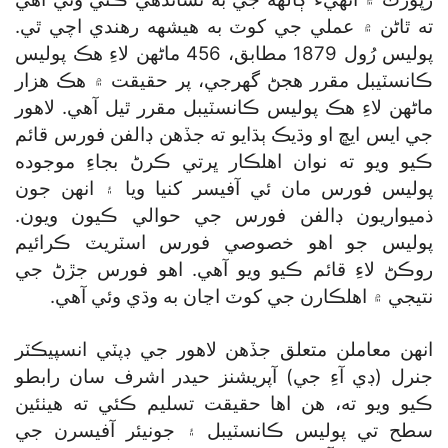
ته ٿاڻن ۾ عملي جي کوٽ به هيشهه رهندي اچي ٿي.
پوليس رُول 1879 مطابق، 456 ماڻهن لاءِ هڪ پوليس
ڪانسٽيبل مقرر هجڻ گھرجي، پر حقيقت ۾ هڪ هزار
ماڻهن لاءِ هڪ پوليس ڪانسٽيبل مقرر ٿيل آهي. لاهور
جي ايس ايڇ او وڌيڪ ٻڌايو ته جڏهن ڊالفن فورس قائم
ڪيو ويو ته نوان اهلڪار ڀرتي ڪرڻ بجاءِ موجوده
پوليس فورس مان ئي آفيسر کنيا ويا ۽ انهن جون
ذميواريون ڊالفن فورس جي حوالي ڪيون ويون.
پوليس جو اهو خصوصي فورس اسٽريٽ ڪرائيم
روڪڻ لاءِ قائم ڪيو ويو آهي. اهو فورس جڙڻ جي
نتيجي ۾ اهلڪارن جي کوٽ اڃان به وڌي وئي آهي.
انهن معاملن متعلق جڏهن لاهور جي ڊپٽي انسپيڪٽر
جنرل (ڊي آءِ جي) آپريشنز حيدر اشرف سان رابطو
ڪيو ويو ته، هن اها حقيقت تسليم ڪئي ته هيٺئين
سطح تي پوليس ڪانسٽيبل ۽ جونيئر آفيسرن جي