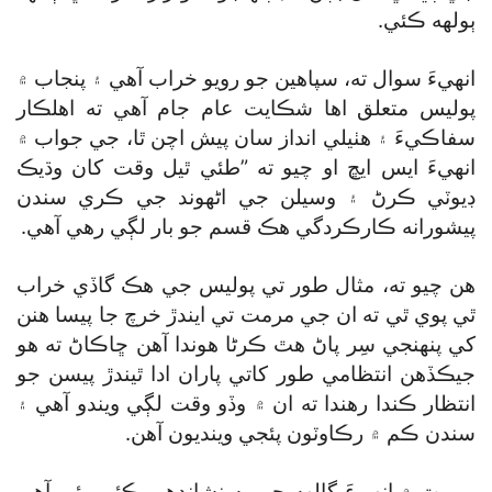
ٻولهه ڪئي.
انهيءَ سوال ته، سپاهين جو رويو خراب آهي ۽ پنجاب ۾
پوليس متعلق اها شڪايت عام جام آهي ته اهلڪار
سفاڪيءَ ۽ هٺيلي انداز سان پيش اچن ٿا، جي جواب ۾
انهيءَ ايس ايڇ او چيو ته ”طئي ٿيل وقت کان وڌيڪ
ڊيوٽي ڪرڻ ۽ وسيلن جي اڻهوند جي ڪري سندن
پيشورانه ڪارڪردگي هڪ قسم جو بار لڳي رهي آهي.
هن چيو ته، مثال طور تي پوليس جي هڪ گاڏي خراب
ٿي پوي ٿي ته ان جي مرمت تي ايندڙ خرچ جا پيسا هنن
کي پنهنجي سِر پاڻ هٿ ڪرڻا هوندا آهن ڇاڪاڻ ته هو
جيڪڏهن انتظامي طور کاتي پاران ادا ٿيندڙ پيسن جو
انتظار ڪندا رهندا ته ان ۾ وڏو وقت لڳي ويندو آهي ۽
سندن ڪم ۾ رڪاوٽون پئجي وينديون آهن.
رپورٽ ۾ انهيءَ ڳالهه جي به نشاندهي ڪئي وئي آهي