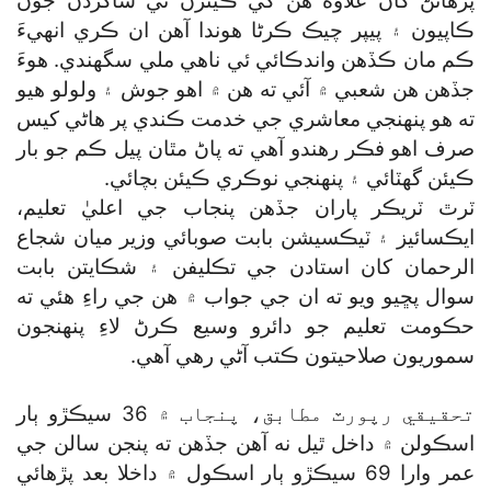
پڙهائڻ کان علاوه هن کي ڪيترن ئي شاگردن جون
ڪاپيون ۽ پيپر چيڪ ڪرڻا هوندا آهن ان ڪري انهيءَ
ڪم مان ڪڏهن واندڪائي ئي ناهي ملي سگھندي. هوءَ
جڏهن هن شعبي ۾ آئي ته هن ۾ اهو جوش ۽ ولولو هيو
ته هو پنهنجي معاشري جي خدمت ڪندي پر هاڻي کيس
صرف اهو فڪر رهندو آهي ته پاڻ مٿان پيل ڪم جو بار
ڪيئن گھٽائي ۽ پنهنجي نوڪري ڪيئن بچائي.
ٽرٿ ٽريڪر پاران جڏهن پنجاب جي اعليٰ تعليم،
ايڪسائيز ۽ ٽيڪسيشن بابت صوبائي وزير ميان شجاع
الرحمان کان استادن جي تڪليفن ۽ شڪايتن بابت
سوال پڇيو ويو ته ان جي جواب ۾ هن جي راءِ هئي ته
حڪومت تعليم جو دائرو وسيع ڪرڻ لاءِ پنهنجون
سموريون صلاحيتون ڪتب آڻي رهي آهي.
تحقيقي رپورٽ مطابق، پنجاب ۾ 36 سيڪڙو ٻار
اسڪولن ۾ داخل ٿيل نه آهن جڏهن ته پنجن سالن جي
عمر وارا 69 سيڪڙو ٻار اسڪول ۾ داخلا بعد پڙهائي