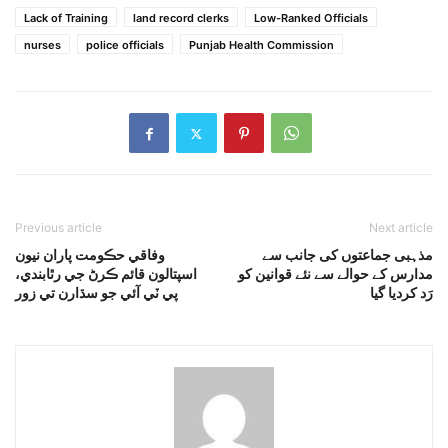
Lack of Training
land record clerks
Low-Ranked Officials
nurses
police officials
Punjab Health Commission
Previous article
Next article
مذہبی جماعتوں کی جانب سے
وفاقي حڪومت پاران نيون
مدارس کے حوالے سے نئے قوانین کو
اسپتالون قائم ڪرڻ جي رٿابندي،
رَد کردیا گیا
پي ٽي آئي جو سڌارن تي زور