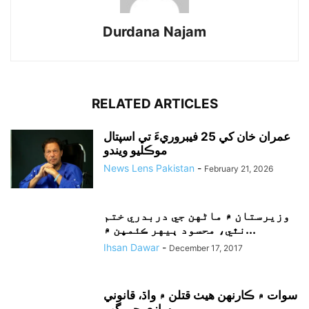
Durdana Najam
RELATED ARTICLES
عمران خان کي 25 فيبروريءَ تي اسپتال
موڪليو ويندو
News Lens Pakistan
-
February 21, 2026
وزيرستان ۾ ماڻهن جي دربدري ختم
نٿي، محسود ٻيهر ڪئمپن ۾...
Ihsan Dawar
-
December 17, 2017
سوات ۾ ڪارنهن هيٺ قتلن ۾ واڌ، قانوني