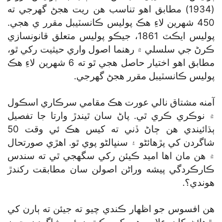
(1934) مطابق اهو تناسب هن ريت هجڻ گھرجي ته
450 شهرين لاءِ هڪ پوليس ڪانسٽيبل مقرر ي هجي.
پوليس ايڪٽ 1861، جيڪو پوليس متعلق قانونسازي
ڪرڻ جي سلسلي ۾ رهنما اصول واري حيثيت رکي ٿو،
مطابق اهو اختيار حاصل هجي ٿو ته 6 شهرين لاءِ هڪ
پوليس ڪانسٽيبل مقرر هجڻ گھرجي.
آمنه مشتاق نالي عورت هڪ مقامي سرڪاري اسڪول
۾ نوڪري ڪري ٿي. پاڻ سان ٿيندڙ وارتا جا تفصيل
ٻڌائيندي هن ڄاڻ ڏني ته کيس هڪ ئي وقت 50
شاگردن کي پڙهائڻو ۽ سنڀالڻو پوي ٿو. اهڙي صورتحال
۾ هن مان اها اميد ڪيئن رکي سگھجي ٿي ته سندس
ڪارڪردگي پيشه وراڻن اصولن سان مطابقت رکندڙ
هوندي؟.
هن افسوس جو اظهار ڪندي چيو ته جيئن ته ٻارن کي