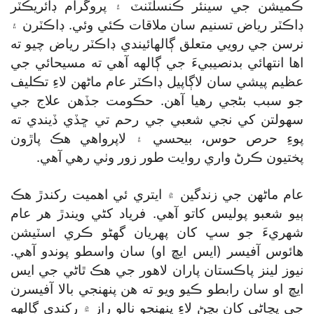
ڪميشن جي سينئر ڪنسلٽنٽ ۽ پروگرام ڊائريڪٽر
ڊاڪٽر رياض تسنيم سان ملاقات ڪئي وئي. ڊاڪٽرن ۽
نرسن جي رويي متعلق ڳالهائيندي ڊاڪٽر رياض چيو ته
اها انتهائي بدنصيبيءَ جي ڳالهه آهي ته مسيحائي جي
عظيم پيشي سان لاڳاپيل ڊاڪٽر عام ماڻهن لاءِ تڪليف
جو سبب بڻجي رهيا آهن. حڪومت جڏهن علاج جي
سهولتن کي نجي شعبي جي رحم تي ڇڏي ڏيندي ته
پوءِ حرص حوس، بيحسي ۽ لاپرواهي هڪ پاڙون
پختيون ڪرڻ واري روايت طور زور وٺي رهي آهي.
عام ماڻهن جي زندگين ۾ ايتري ئي اهميت رکندڙ هڪ
ٻيو شعبو پوليس کاتو آهي. فرياد کڻي ويندڙ هر عام
شهريءَ جو سڀ کان پهريان گھڻو ڪري اسٽيشن
هائوس آفيسر (ايس ايڇ او) سان واسطو پوندو آهي.
نيوز لينز پاڪستان پاران لاهور جي هڪ ٿاڻي جي ايس
ايڇ او سان رابطو ڪيو ويو ته هن پنهنجي بالا آفيسرن
جي پڇاڻي کان بچڻ لاءِ پنهنجو نالو راز ۾ رکندي ڳالهه