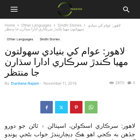
لاهور: عوام کي بنيادي
Sindhi Stories
Other Languages
Home
سهولتون مهيا ڪندڙ سرڪاري ادارا سڌارن جا منتظر
Other Languages
Sindhi Stories
لاهور: عوام کي بنيادي سهولتون
مهيا ڪندڙ سرڪاري ادارا سڌارن
جا منتظر
2870
0
By
Durdana Najam
-
November 11, 2016
لاهور: سرڪاري اسڪولن، اسپتالن ۽ ٿاڻن جو دورو
جڏهن به ڪجي اهو هڪ ڊيڄاريندڙ خواب بڻجي پوندو