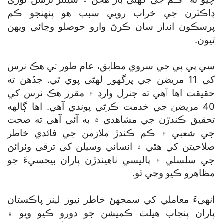
ڊاڪٽرن جي خراب رويي سبب هو پنهنجو ڪم
پرسڪون انداز سان ڪرڻ وارو حوصلو وڃائي ويهن
ٿيون.
سي پي پي جي سروي مطابق، عام طور تي هڪ نرس
کي 11 مريضن جي پرگھور لهڻي پوي ٿي. جڏهن ته
حقيقت اها آهي ته جنرل وارڊ ۾ مقرر هڪ نرس کي
40 مريضن جي خدمت ڪرڻي پوندي آهي. اها ڳالهه
تحقيق ڪندڙن جي مشاهدي ۾ به آئي آهي ته صحت
جي شعبي ۾ ڪم ڪندڙ ملازمن جي فائدي خاطر
صلاحيتن کي هٿي ۽ انساني وسيلن کي ترقي وٺرائڻ
جي سلسلي ۾ پاليسي ٺاهيندڙن پاران بيحسيءَ جو
مظاهرو ڪيو وڃي ٿو.
انهيءَ معاملي کي سمجهڻ خاطر نيوز لينز پاڪستان
پاران پنجاب هيلٿ ڪميشن جو دورو ڪيو ويو ۽