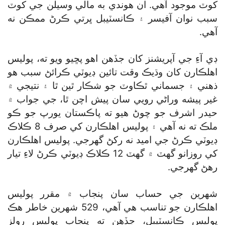
کوٽ موجود آهي. ان هوندي به مالي وسيلن جي کوٽ
سبب نوان آفيسر ۽ ڪانسٽيبل ڀرتي ڪرڻ ممڪن نه
آهي.
ڊي آءِ جي آپريشنز کان جڏهن اهو پڇيو ويو ته، پوليس
اهلڪارن کان وڌيڪ وقت تائين ڊيوٽي ڪرائڻ سبب هو
ذهني ۽ جسماني ٿڪاوٽ جو شڪار ٿين ٿا ۽ نتيجي ۾
غير پيشه وراڻي رويي سان پيش اچن ٿا، جي جواب ۾
حيدر اشرف جو چوڻ هيو ته پاڪستان يورپ جو ڪو
ملڪ ته نه آهي ۽ پوليس اهلڪارن کي صرف 8 ڪلاڪ
ڊيوٽي ڪرڻ جي اميد نه رکڻ گھرجي. پوليس اهلڪارن
کي روزانو گھٽ ۾ گھٽ 12 ڪلاڪ ڊيوٽي ڪرڻ لاءِ تيار
رهڻ گھرجي.
شهرين جي حساب سان پنجاب ۾ مقرر پوليس
اهلڪارن جو تناسب هي آهي، 529 شهرين خاطر هڪ
پوليس ڪانسٽيبل، جڏهن ته پنجاب پوليس رولز