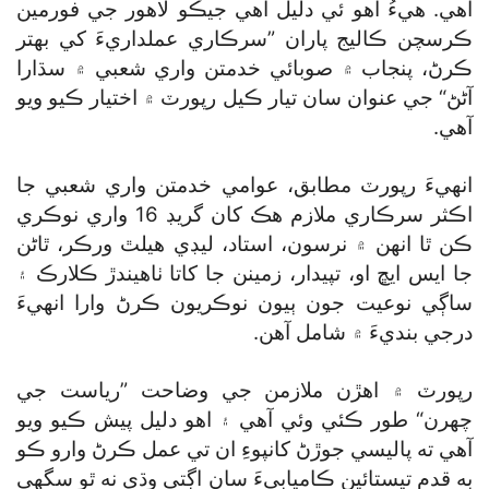
آهي. هيءُ اهو ئي دليل آهي جيڪو لاهور جي فورمين
ڪرسچن ڪاليج پاران ”سرڪاري عملداريءَ کي بهتر
ڪرڻ، پنجاب ۾ صوبائي خدمتن واري شعبي ۾ سڌارا
آڻڻ“ جي عنوان سان تيار ڪيل رپورٽ ۾ اختيار ڪيو ويو
آهي.
انهيءَ رپورٽ مطابق، عوامي خدمتن واري شعبي جا
اڪثر سرڪاري ملازم هڪ کان گريڊ 16 واري نوڪري
ڪن ٿا انهن ۾ نرسون، استاد، ليڊي هيلٿ ورڪر، ٿاڻن
جا ايس ايڇ او، تپيدار، زمينن جا کاتا ٺاهيندڙ ڪلارڪ ۽
ساڳي نوعيت جون ٻيون نوڪريون ڪرڻ وارا انهيءَ
درجي بنديءَ ۾ شامل آهن.
رپورٽ ۾ اهڙن ملازمن جي وضاحت ”رياست جي
چهرن“ طور ڪئي وئي آهي ۽ اهو دليل پيش ڪيو ويو
آهي ته پاليسي جوڙڻ کانپوءِ ان تي عمل ڪرڻ وارو ڪو
به قدم تيستائين ڪاميابيءَ سان اڳتي وڌي نه ٿو سگھي