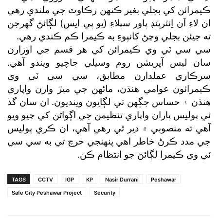
ڪيمرائن کي بجلي بغير ڪنهن رڪاوٽ جي ملندي رهي
ان لاءِ اَن اِنٽرپٽڊ پاور سپلاءِ (يو پي ايس) لڳائڻ گھرجن
ته جيئن بجلي وڃڻ کانپوءِ به ڪيمرا ڪم ڪندي رهي.
سي سي ٽي وي ڪيمرائن کي هر قسم جي اوزارن
سان ليس آپريشن روم وسيلي جاچيو ويندو آهي.
سرڪاري عملدارن مطابق، سي سي ٽي وي
ڪيمرائون عوامي هنڌن، ماڻهن جي ميڙ وارن واپاري
هنڌن ۽ حساس جڳهن تي لڳايون وينديون. ان سان گڏ
ئي پوليس پاران واپاري تنظيمن جي اڳواڻن کي چيو ويو
آهي ته منصوبي ۾ دير ٿي رهي آهي، ان ڪري پوليس
جي مدد ڪرڻ خاطر اهي پنهنجي خرچ تي به سي سي
ٽي وي ڪيمرا لڳائڻ جو انتظام ڪن.
TAGS
CCTV
IGP
KP
Nasir Durrani
Peshawar
Safe City Peshawar Project
Security