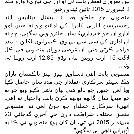
ٻين ضروري نقطن بابت ٽي او آرز جي تياريءَ وارو ڪم
2 فيبروري 2015 تائين ٿيندو رهيو.
منصوبي جو خاڪو بعد ۾ نيشنل ڊيٽابيس اينڊ
رجسٽريشن اٿارٽي (نادرا) کي اماڻيو ويو ته جيئن اهو
ادارو ان جو خبرداريءَ سان جائزو وٺي سگھي، ڇو ته
ان اداري کي سي سي ٽي وي ڪيمرائون لڳائڻ ۾ مدد
فراهم ڪرڻي هئي. ان عرصي دوران منصوبي جي ڪل
لاڳت 1.5 ارب روپين مان وڌي 12.85 ارب روپيا ٿي
وئي.
منصوبي بابت اهي دستاويز نيوز لينز پاڪستان پاران
هڪ سينئر سرڪاري عملدار جي مدد سان حاصل ڪيا
ويا آهن، جنهن جو نالو هتي بيان ناهي ڪيو ويو ڇو ته
هو ميڊيا سان ڳالهه ٻولهه ڪرڻ بابت بااختيار نه آهي.
انهيءَ سرڪاري عملدار جو چوڻ آهي ته ”منصوبي
متعلق مختلف شراڪت دارن جي آخري گڏجاڻي 23
سيپٽمبر 2015 تي ٿي، ان کان پوءِ منصوبي تي ڪا به
اڳڀرائي ناهي ٿي سگھي“.