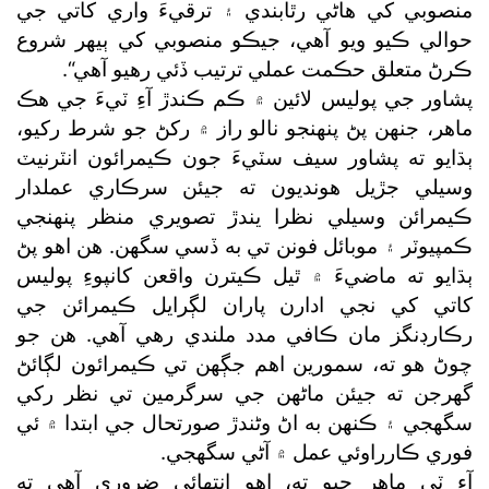
منصوبي کي هاڻي رٿابندي ۽ ترقيءَ واري کاتي جي
حوالي ڪيو ويو آهي، جيڪو منصوبي کي ٻيهر شروع
ڪرڻ متعلق حڪمت عملي ترتيب ڏئي رهيو آهي“.
پشاور جي پوليس لائين ۾ ڪم ڪندڙ آءِ ٽيءَ جي هڪ
ماهر، جنهن پڻ پنهنجو نالو راز ۾ رکڻ جو شرط رکيو،
ٻڌايو ته پشاور سيف سٽيءَ جون ڪيمرائون انٽرنيٽ
وسيلي جڙيل هونديون ته جيئن سرڪاري عملدار
ڪيمرائن وسيلي نظرا يندڙ تصويري منظر پنهنجي
ڪمپيوٽر ۽ موبائل فونن تي به ڏسي سگھن. هن اهو پڻ
ٻڌايو ته ماضيءَ ۾ ٿيل ڪيترن واقعن کانپوءِ پوليس
کاتي کي نجي ادارن پاران لڳرايل ڪيمرائن جي
رڪارڊنگز مان ڪافي مدد ملندي رهي آهي. هن جو
چوڻ هو ته، سمورين اهم جڳهن تي ڪيمرائون لڳائڻ
گھرجن ته جيئن ماڻهن جي سرگرمين تي نظر رکي
سگھجي ۽ ڪنهن به اڻ وڻندڙ صورتحال جي ابتدا ۾ ئي
فوري ڪارراوئي عمل ۾ آڻي سگھجي.
آءِ ٽي ماهر چيو ته، اهو انتهائي ضروري آهي ته