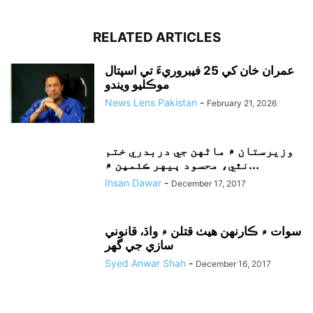
RELATED ARTICLES
عمران خان کي 25 فيبروريءَ تي اسپتال
موڪليو ويندو
News Lens Pakistan
-
February 21, 2026
وزيرستان ۾ ماڻهن جي دربدري ختم
نٿي، محسود ٻيهر ڪئمپن ۾...
Ihsan Dawar
-
December 17, 2017
سوات ۾ ڪارنهن هيٺ قتلن ۾ واڌ، قانوني
سازي جي گهر
Syed Anwar Shah
-
December 16, 2017