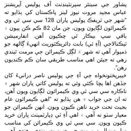
پشاور جي سينئر سپرنٽينڊنٽ آف پوليس آپريشنز
عباس مجيد مروت نيوز لينز پاڪستان کي ٻڌايو ته
”شهر جي ٽريفڪ پوليس پاران 128 سي سي ٽي وي
ڪيمرائون لڳايون ويون، جن مان 82 ڪم ڪن پيون ۽
باقي سڀ بيڪار ٿي چڪيون آهن. انفارميشن
ٽيڪنالاجي (آءِ ٽي) بابت ڊائريڪٽوريٽ انهيءَ ڳالهه جو
ذميوار آهي ته شهر ۾ لڳل ڪيمرائن جي مرمت ٿيندي
رهي ته جيئن اهي مناسب طريقي سان ڪم ڪنديون
رهن“.
خيبرپختونخواه جي آءِ جي پوليس ناصر درانيءَ کان
جڏهن اها پڇا ڪئي وئي ته پوليس کاتي پاران شهر ۾
ناڪاره سي سي ٽي وي ڪيمرائون لڳايون ويون آهن،
ته ان جي جواب ۾ هن ٻڌايو ته ”اهي ڪيمرائون عام
بجيٽ تحت خريد ناهن ڪيون ويون. انهن ڪيمرائن جو
معيار سٺو نه آهي ۽ اهي آءِ ٽي ڊپارٽمينٽ پاران خريد
ڪيون ويون. سي سي ٽي وي ڪيمرائن کي مناسب
سار سنڀال ۽ مرمت جي ضرورت پوندي رهندي آهي.