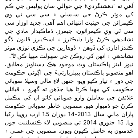
آهي ته ”دهشتگرديءَ جي حوالي سان پوليس جي ڪم
کي موثر ڪرڻ جي سلسلي ۾ سي سي ٽي وي
ڪيمرائن جي حيثيت انتهائي اهم آهي. جديد اوزار سي
سي ٽي وي ڪيمرائون، جيمرز، ڌماڪيدار مادي جي
نشاندهي ڪرڻ وارا ڊٽيڪٽرز ۽ اسڪينرز قانون لاڳو
ڪندڙ ادارن کي ڏوهن ۽ ڏوهارين جي تڪڙي توڙي موثر
نشاندهي ۽ انهن کي روڪڻ جي سهولت مهيا ڪن ٿا“.
نيوز لينز پاڪستان وٽ موجود هڪ دستاويز مطابق،
اهو منصوبو پاڪستان پيپلزپارٽيءَ جي اڳوڻي حڪومت
جي دور ۾ تيار ڪيو ويو، جنهن لاءِ مالي وسيلا صوبائي
حڪومت کي مهيا ڪرڻا هيا جڏهن ته گھرو ۽ قبائلي
علائقن جي معاملن وارو صوبائي کاتو ان کي مڪمل
ڪرڻ جو ذميوار هيو. منصوبي خاطر صوبائي حڪومت
پاران مالي سال 2013-14 دوران 1.5 ارب روپيا رکيا
ويا. 15 جنوري 2014 تي منصوبي لاءِ ڪنسلٽنٽ جون
خدمتون به حاصل ڪيون ويون. منصوبي جي عملي ۽