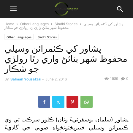
پشاور کي ڪئمرائن وسيلي
Sindhi Stories
Other Languages
Home
محفوظ شهر بنائڻ واري رٿا رولڙي جو شڪار
Other Languages
Sindhi Stories
پشاور کي ڪئمرائن وسيلي
محفوظ شهر بنائڻ واري رٿا رولڙي
جو شڪار
1589
0
By
Salman Yousafzai
-
June 2, 2016
پشاور (سلمان يوسفزئيءَ وٽان) ڪلوز سرڪٽ ٽي وي
ڪيمرائن وسيلي خيبرپختونخواه صوبي جي گاديءَ