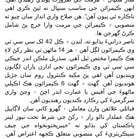
انهن ڪيمرائن جي مناسب سنڀال نه ٿيڻ ڪري اهي
ناڪاره ٿي پيون آهن“. هن صلاح واري انداز سان چيو ته
منصوبي ۾ ڪيمرائن جي مرمت وارا خرچ پڻ شامل
ڪرڻ گھرجن ها.
ناصر درانيءَ ٻڌايو ته، لنڊن ۾ ڪل 42 لک سي سي ٽي
وي ڪيمرائون لڳل آهن ۽ هر 14 ماڻهن تي نظر رکڻ لاءِ
هڪ ڪيمرا مختص ٿيل آهي. سڌريل ملڪن اندر جيڪي
سي سي ٽي وي ڪيمرائون نجي ادارن پاران لڳايون
وينديون آهن اهي پڻ مکيه ڪنٽرول روم سان جڙيل
هونديون آهن. گھٽ ۾ گھٽ 6 ڪيمرائون هڪ اڪيلي
ماڻهوءَ جي آفيس يا عمارت اندر اچڻ ۽ وڃڻ واري
سرگرميءَ کي رڪارڊ ڪنديون رهنديون آهن.
قبائلي علائقن وارن معاملن ۽ گھرو کاتي سان لاڳاپيل
هڪ عملدار نالو راز ۾ رکڻ جي شرط تحت نيوز لينز
پاڪستان کي ٻڌايو ته ”خيبرپختونخواه جي چيف
سيڪريٽريءَ کي منصوبي متعلق ڪجهه اعتراض آهن.