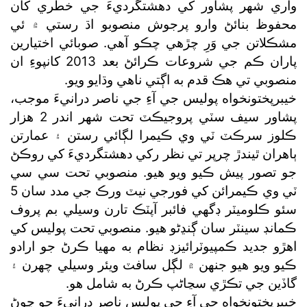
واري شهر پشاور کي دهشتگرديءَ جي خطري کان
محفوظ بنائڻ وارو پرجوش منصوبو اڌ رستي ۾ ئي
مشڪلاتن جي وَرِ چڙهي چڪو آهي. صوبائي اختيارين
پاران ڪم جي شروعات ڪرائڻ بعد 2013 کانپوءِ ان
منصوبي تي هڪ قدم به اڳتي ناهي وڌايو ويو.
خيبرپختونخواه پوليس جي آءِ جي ناصر درانيءَ موجب،
پشاور سيف سٽي پروجيڪٽ تحت شهر اندر 2 هزار
ڪلوز سرڪٽ ٽي وي ڪيمرا لڳائي رستن ۽ عمارتن
ٻاهران ٿيندڙ چرپر تي نظر رکي دهشتگرديءَ کي روڪڻ
جو تصور پيش ڪيو ويو هيو. منصوبي تحت سي سي
ٽي وي ڪيمرائن کي فورجي نيٽ ورڪ جي مدد سان 5
سئو ڪلوميٽر ڊگهي فائبر آپٽڪ تارن وسيلي بم پروف
ڪمانڊ سينٽر سان ڳنڍڻو هيو. منصوبي تحت پوليس کي
اهڙو جديد ڪمپيوٽرائيزڊ نظام به مهيا ڪرڻ جو ارادو
ڪيو ويو هيو جنهن ۾ لڳل سافٽ ويئر وسيلي چهرن ۽
گاڏين جي تڪڙي سڃاڻپ ڪرڻ به شامل هو.
خيبرپختونخواه جي آءِ جي پوليس ناصر درانيءَ جو چوڻ