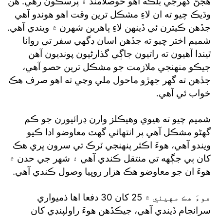
هجڻ گهرجي بلڪه اهو حوصلامند ۽ پرسڪون رهي. هن
وڌيڪ چيو ته ان لاءِ مشڪل ترين وقت اهو هوندو آهي
جڏهن ڪيترن ئي ڏينهن لاءِ ٻاهرين شهرن ۾ ويندي آهي.
شميم اختر چيو ته جڏهن اسان ڊگهي سفر تي روانا
ٿيندا آهيون ته راتيون جاڳي گذارڻيون پونديون آهن
جيڪو منهنجي ملازمت جو مشڪل ترين حصو آهي،
جڏهن ته گهر جهڙو ماحول ملي وڃي ته اهو صرف هڪ
خواب ئي آهي.
شميم چيو ته هيوي وهيڪلز وارن ڊرائيورن جو ڪم
گهڻو مشڪل آهي پر انتهائي گهٽ معاوضو ادا ڪيو
ويندو آهي، هوءَ اڪثر پنهنجي ٽرڪ تي سرون ڀري هڪ
کان ٻي جڳهه تي منتقل ڪندي آهي ۽ شهر جي حدن ۾
هوءَ ان جو معاوضو هڪ هزار روپيا وصول ڪندي آهي.
هوءَ هڪ مهيني ۾ 25 کان 30 دفعا اها ذميواري
سرانجام ڏيندي آهي، جيڪڏهن هوءَ راولپنڊي کان