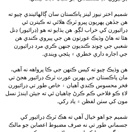
شميم اختر نيوز لينز پاڪستان سان ڳالهائيندي چيو ته
هن جڏهن پهريون ڀيرو ٽرڪ هلائي ته ڪيترن ئي
ڊرائيورن کي خراب لڳو. هن ٻڌايو ته هو (ڊرائيور) ڊنل
هئا ته هاڻ وڌيڪ عورتون هن جي پيروي ڪندي هن
شعبي جي چونڊ ڪنديون جنهن ڪري مرد ڊرائيورن
جي اجاره داري خطري ۾ پئجي ويندي.
هن وڌيڪ چيو ته کيس ڪنهن جي ڪا پرواهه نه آهي،
مان پاڪستان جي پهرين عورت ٽرڪ ڊرائيور هجڻ تي
فخر محسوس ڪندي آهيان ۽ خاص طور تي ڊرائيورن
لاءِ ڪو فلاحي ڪم ڪرڻ چاهيان ٿي ته جيئن ايندڙ نسل
مون کي سٺن لفظن ۾ ياد رکي.
شميم جو اهو خيال آهي ته هڪ ٽرڪ ڊرائيور کي
جسماني طور تي نه صرف مضبوط اعصابن جو مالڪ