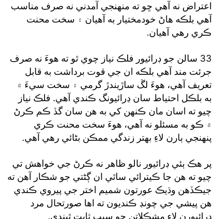
اعتراض نه آهي ڇو ته منهنجي آمدني نه صرف مناسب
آهي بلڪه هاڻ خودمختيار به آهيان ۽ سخت محنت
ڪري رهي آهيان.
33 سالن جو ڊرائيور فلڪ نياز چوي ٿو ته هوءَ نه صرف
جرئت مند آهي بلڪه ان جي قوت برداشت به قابل
تعريف آهي، هوءَ لڱ ساڙيندڙ گرمي ۽ سخت سيءَ ۾
به بلڪل احتياط سان ڊرائيونگ ڪندي آهي. فلڪ نياز
چيو ته اسان مان ڪنهن کي به هن سان گڏ ڪم ڪرڻ
۾ ڪو به مسئلو نه آهي، هوءَ سخت محنت ڪري
پنهنجي ٻارن لاءِ بهتر زندگي ممڪن بڻائي رهي آهي.
پر هڪ ٻئي ڊرائيور نالو ظاهر نه ڪرڻ جي خواهش تي
چيو ته هن جا ڪيترائي ساٿي ان ڳڻتي جو شڪار آهن ته
جيڪڏهن وڌيڪ عورتون شميم اختر جي پيروي ڪندي
هن پيشي جي چونڊ ڪنديون ته اها صورتحال مرد
ڊرائيورن لاءِ مشڪلاتن جو سبب ثابت ٿيندي.