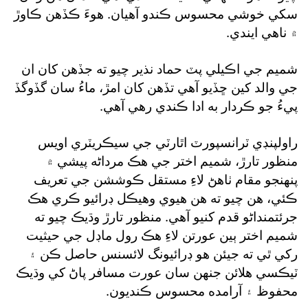
سکي خوشي محسوس ڪندو آهيان. هوءَ ڪڏهن ڪاوڙ
۾ ناهي ايندي.
شميم جي اڪيلي پٽ حماد نذير چيو ته جڏهن کان ان
جي والد کين ڇڏيو آهي تڏهن کان امڙ، ماءُ سان گڏوگڏ
پيءُ جو ڪردار به ادا ڪندي رهي آهي.
راولپنڊي ٽرانسپورٽ اٿارٽي جي سيڪريٽري اويس
منظور تارڙ، شميم اختر جي هڪ مرداڻه پيشي ۾
پنهنجو مقام ٺاهڻ لاءِ مستقل ڪوششن جي تعريف
ڪئي، هن چيو ته هن هيوي وهيڪل ڊرائيو ڪري هڪ
جرئتمنداڻو قدم کنيو آهي. منظور تارڙ وڌيڪ چيو ته
شميم اختر ٻين عورتن لاءِ هڪ رول ماڊل جي حيثيت
رکي ٿي ته جيئن هو ڊرائيونگ لائسنس حاصل ڪن ۽
ٽيڪسي هلائن جنهن سان عورت مسافر پاڻ کي وڌيڪ
محفوظ ۽ آرامده محسوس ڪنديون.