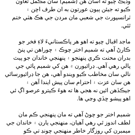
وڌيڪ چيو ته اسان هن (شميم) سان مڪمل تعاون
ڪيو ته جيئن ٻيون عورتون به ان طرف اچن ۽
ٽرانسپورٽ جي شعبي مان مردن جي هڪ هٽي ختم
ٿئي.
ماجد اقبال چيو ته اهو هر پاڪستانيءَ لاءِ فخر جو
ڪارڻ آهي ته شميم اختر چوڪ ۽ چوراهن تي پنڻ
بدران محنت ڪري پنهنجو ۽ پنهنجي خاندان جو پيٽ
پالي رهي آهي. ڊرائيورن ۾ هن کي شميم ڀائي جي
نالي سان مخاطب ڪيو ويندو آهي، هن جا ڊرائيورساٿي
هن سان عزت ۽ احترام سان پيش ايندا آهن ۽
جيڪڏهن ائين نه هجي ها ته هوءَ ڪيترو عرصو اڳ ئي
اهو پيشو ڇڏي وڃي ها.
شميم اختر جو چوڻ آهي ته مان پنهنجي ڪم مان
لطف اندوز ٿي رهي آهيان، منهنجي ٻارن ۽ خاندان جي
ميمبرن کي روزگار خاطر منهنجي چونڊ تي ڪو