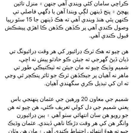
ڪراچي سامان کڻي ويندي آهي جنهن ۾ منزل تائين
پهچڻ ۾ پنج ڏينهن لڳي ويندا آهن يا ڊگهي فاصلي تي
ڪنهن ٻئي هنڌ ويندي آهي ته هڪ ڏينهن جا 15 سئو رپيا
وصول ڪندي آهي پر ڪڏهن ڪڏهن ڪا اهڙي پيشڪش
قبول ڪندي آهي.
هن چيو ته هڪ ٽرڪ ڊرائيور کي هر وقت ڊرائيونگ تي
ڌيان ڏيڻ گهرجي ته جيئن ڪو حادثو پيش نه اچي،
شميم وڌيڪ چيو ته مان جيئن ته ٽيڪنيڪي طور تي
ماهر نه آهيان پر جيڪڏهن ٽرڪ جو ٽائر پنڪچر ٿي وڃي
ته ان کي تبديل ڪري سگهندي آهيان.
شميم جي معاون 20 ورهين جي عثمان پنهنجي باس
يعني شميم جي دل کولي تعريف ڪئي، هن چيو ته هن
جو رويو هن سان انتهائي سٺو آهي ۽ ٻين ڊرائيورن
وانگر هن کي هر وقت دڙڪا ناهي ڏيندي. عثمان وڌيڪ
چيو ته هوءَ انتهائي احتياط ڪندي آهي ۽ مان هن وٽان