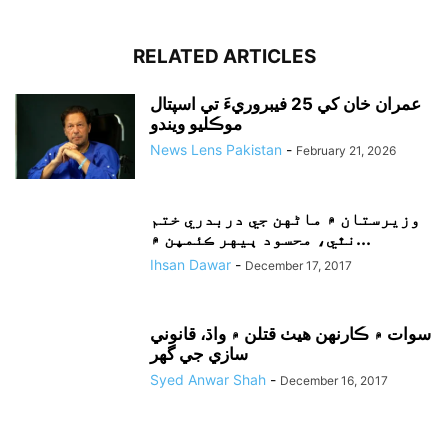
RELATED ARTICLES
عمران خان کي 25 فيبروريءَ تي اسپتال
موڪليو ويندو
News Lens Pakistan
-
February 21, 2026
وزيرستان ۾ ماڻهن جي دربدري ختم
نٿي، محسود ٻيهر ڪئمپن ۾...
Ihsan Dawar
-
December 17, 2017
سوات ۾ ڪارنهن هيٺ قتلن ۾ واڌ، قانوني
سازي جي گهر
Syed Anwar Shah
-
December 16, 2017