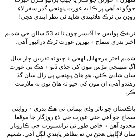
جوڳو نه آهي پر ڪا به عورت پنهنجي گذر سفر لاءِ
روڊن تي ٽرڪ هلائيندي شايد ئي نظر ايندي هجي!
ٽريفڪ پوليس جا آفيسر چون ٿا ته 53 سالن جي شميم
اختر پدري سماج ۾ پهرين عورت ٽرڪ ڊرائيور آهي.
شميم اختر مرجهايل لهجي ۾ چيو ته تقريبن چار سال
اڳ منهنجي مڙس مون کي ڇڏي ڏنو ۽ هڪ ٻي عورت
سان شادي ڪئي، هو هاڻ پنهنجي ٻي زال سان گڏ
رهندو آهي، ان مون کي چيو ته هاڻ تون به ملازمت
ڪر.
پاڪستان جو تاثر وڏي پيماني تي هڪ پدري ۽ روايتي
سماج جو آهي جتي عورت جي لاءِ روزگار جا موقعا
محدود آهن ۽ خاص طور تي ٽرانسپورٽ جي ڪاروبار
سان لاڳاپيل هجڻ تي ته بظاهر پابندي لڳل آهي. شميم