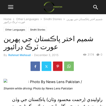
شميم اختر پاڪستان جي پهرين
Sindhi Stories
Other Languages
Home
عورت ٽرڪ ڊرائيور
Other Languages
Sindhi Stories
شميم اختر پاڪستان جي پهرين
عورت ٽرڪ ڊرائيور
3174
0
By
Rehmat Mehsud
-
December 3, 2015
Shamim while driving: Photo by News Lens Pakistan
راولپنڊي (رحمت محسود وٽان) پاڪستان جي وڏن
شهرن ۾ عورتن جو ڪار يا جيپ ڊرائيو ڪرڻ حيرت