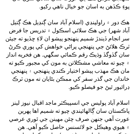
پوءِ ڪڏهن به اسان جو خيال ناهي رکيو.
هڪ دور ۾ راولپنڊي (اسلام آباد سان ڳنڍيل هڪ ڳتيل
آباد شهر) جي هڪ سلائي اسڪول ۾ تدريس جا فرض
سر انجام ڏيندڙ شميم پنهنجو پيشو ان لاءِ ڇڏيو ته جيئن
ٽرڪ هلائڻ جي پنهنجي پراڻي خواهش کي پوري ڪرڻ
سان گڏوگڏ وڌيڪ رقم ڪمائي سگهي. هن فخريه انداز
۾ چيو ته معاشي مشڪلاتن به مون کي مجبور ڪيو ته
مان هڪ مهذب پيشو اختيار ڪندي پنهنجي ۽ پنهنجي
خاندان جي گذر سفر کي ممڪن بڻايان ته مون ٽرڪ
ڊرائيور ٿيڻ جو فيصلو ڪيو.
اسلام آباد پوليس جي انسپيڪٽر ماجد اقبال نيوز لينز
پاڪستان سان ڳالهائيندي چيو ته شميم اها پهرين
عورت آهي جنهن صرف چئن مهينن جي ٿوري عرصي
۾ هيوي وهيڪل جو لائسنس حاصل ڪيو آهي. هن