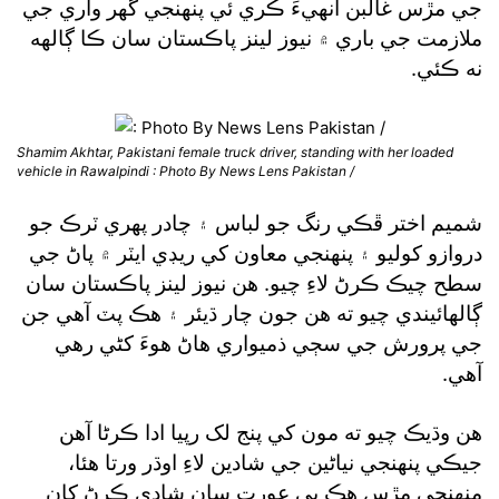
جي مڙس غالبن انهيءَ ڪري ئي پنهنجي گهر واري جي
ملازمت جي باري ۾ نيوز لينز پاڪستان سان ڪا ڳالهه
نه ڪئي.
Shamim Akhtar, Pakistani female truck driver, standing with her loaded
vehicle in Rawalpindi : Photo By News Lens Pakistan /
شميم اختر ڦڪي رنگ جو لباس ۽ چادر پهري ٽرڪ جو
دروازو کوليو ۽ پنهنجي معاون کي ريڊي ايٽر ۾ پاڻ جي
سطح چيڪ ڪرڻ لاءِ چيو. هن نيوز لينز پاڪستان سان
ڳالهائيندي چيو ته هن جون چار ڌيئر ۽ هڪ پٽ آهي جن
جي پرورش جي سڄي ذميواري هاڻ هوءَ کڻي رهي
آهي.
هن وڌيڪ چيو ته مون کي پنج لک رپيا ادا ڪرڻا آهن
جيڪي پنهنجي نياڻين جي شادين لاءِ اوڌر ورتا هئا،
منهنجي مڙس هڪ ٻي عورت سان شادي ڪرڻ کان