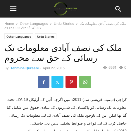
ملک کی نصف آبادی معلومات تک
Urdu Stories
Other Languages
Home
رسائی کے حق سے محروم
Other Languages
Urdu Stories
ملک کی نصف آبادی معلومات تک
رسائی کے حق سے محروم
6561
0
By
Tehmina Qureshi
-
April 27, 2015
کراچی (تہمینہ قریشی سے) 2011ء میں اگرچہ آئین کے آرٹیکل 19-Aکے تحت
معلومات تک رسائی کو پاکستان کے شہریوں کے بنیادی حقوق میں شامل کیا
گیا تھا لیکن اس کے باوجود ملک کی نصف آبادی کے لیے معلومات تک رسائی
حاصل کرنے کے لیے قواعد و ضوابط تشکیل نہیں دیے جاسکے۔