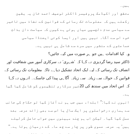
ہیں۔
محقق اور اکیڈمک پروفیسر ڈاکٹر توصیف احمد خان یہ یقین
رکھتے ہیں کہ معلومات تک رسائی کے قوانین کے نفاذ میں تاخیر
سے سیاسی عدم دلچسپی عیاں ہوتی ہے کیوں کہ سیاست دان بذاتِ
خود اس سے آگاہ نہیں ہیں اور ایسا کوئی ایجنڈا سیاسی
جماعتوں کے منشور میں سرے سے شامل ہی نہیں ہے۔
وہ کیا اقدامات ہیں جو ہر صورت میں کیے جائیں؟
ڈاکٹر سید رضا گردیزی نے کہا کہ ’شہری‘ نے سرکاری اَمور میں شفافیت اور
انصاف تک رسائی کے لیے ایک اتحاد تشکیل دیاہے تاکہ معلومات تک رسائی کے
قوانین کے حوالے سے زیادہ سے زیادہ آگاہی پیدا کی جاسکے۔ انہوں نے کہا
کہ اس اتحاد میں سندھ کی 20غیر سرکاری تنظیموں کو شامل کیا گیا
ہے۔
انہوں نے کہا:’’ ابتداء میں جب ہم نے آغاز کیا تو حکام کی جانب
سے ہماری درخواستوں پر ایک سال یا اس سے بھی زائد عرصہ بعد
عمل کیا گیا۔ لیکن اب ہم چند مہینوں میں جواب حاصل کرلیتے
ہیں‘ یہ عرصہ عموی طور پر چار سے چھ ماہ کے درمیان ہوتا ہے۔‘‘