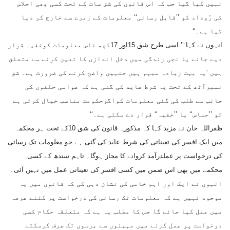
نہیں کیا گیا جب کہ اس قانون کی شق سات کے تحت کسی بھی اجلاس
کی رُوداد کو ’’قابل رسائی‘‘ معلومات کے زمرے سے خارج کر دیا
گیا ہے۔‘‘
انہوں نے کہا:’’ اسی طرح شق 15اور 17کچھ خاص معلومات کوخفیہ قرار
دیے جانے یا نجی زندگی میں دخل اندازی کا تعین کرنے سے متعلق
ہیں ‘یہ بہت زیادہ مبہم ہیں جنہیں واضح کرنے کی ضرورت ہے۔ شق
نمبرآٹھ کے تحت یہ شرط عاید کی گئی ہے کہ عوامی حلقوں کی
جانب سے طلب کی گئی معلومات کواگرحکومت مناسب خیال کرتی ہے
تو ’’حساس‘‘ یا ’’خفیہ‘‘ قرار دے سکتی ہے۔‘‘
ظفراللہ خان نے مزید کہا کہ مذکورہ قانون کی شق 10کے تحت ہر محکمہ
میں ایک افسر کی تعیناتی کی شرط عاید کی گئی ہے جو معلومات تک رسائی
کی درخواست پر عملدرآمد کروانے کا مجاز ہوگا۔ تاہم سندھ کے کسی
محکمے میں بھی اس ضمن میں کسی افسر کی تعیناتی عمل میں نہیں آئی۔
انہوں نے ایک اور اہم خامی کی نشان دہی کی کہ قانون میں یہ
موجود نہیں ہے کہ معلومات تک رسائی کی درخواست پر کتنے عرصہ
میں عمل کیا جائے گا جس کا مطلب یہ ہے کہ متعلقہ حکام کسی
درخواست پر عمل کرنے میں مہینوں سے برسوں تک صرف کرسکتے