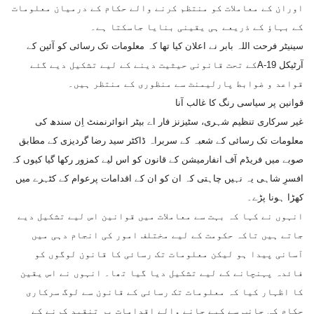
اوران کے معاملات کو منتظم کرنے والے حکام کے درمیان معلومات
کے بہاؤ کے ذریعے ہی یقینی بنایا جاسکتا ہے۔
سینیٹر فرحت اللہ بابر نے اعلان کیا تھا کہ معلومات تک رسائی کو آئین کے
آرٹیکل 19-Aکے تحت قانونی حیثیت دینے کے لیے تشکیل دیے گئے
قواعد و ضوابط پارلیمنٹ سے منظوری کے منتظر ہیں۔
قوانین پر سیاسی رنگ کا غالب آنا
غیر سرکاری تنظیم شہری، سٹیزنز فار اے بیٹر انوائرنمنٹ اِن سندھ کی
معلومات تک رسائی کے شعبہ کے سربراہ ڈاکٹر سید رضا گردیزی کے مطابق
صوبے میں فریڈم آف انفارمیشن کے قانون کو اس لیے کمزور رکھا گیا کیوں کہ
افسرِ شاہی یہ نہیں چاہتی کہ ان کو ان کے اقدامات پرعوام کے کٹہرے میں
کھڑا ہونا پڑے۔
انہوں نے کہا کہ بہت سے معاملات میں قوانین اس لیے تشکیل دیے
جاتے ہیں تاکہ حکومت کے لیے مختلف امور کی انجام دہی میں
آسانی پیدا ہو لیکن معلومات تک رسائی کا قانون لوگوں کو
فائدہ پہنچانے کے لیے تشکیل دیا گیا تھا۔ انہوں نے اس یقین
کا اظہار کیا کہ معلومات تک رسائی کے قانون سے لوگ سرکاری
حکام کی جانب سے کیے جانے والے اقدامات پر تنقید کرنے کے