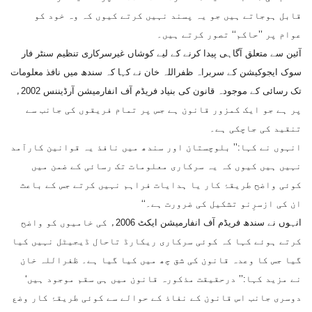
قابل ہوجاتے ہیں جو یہ پسند نہیں کرتے کیوں کہ وہ خود کو
عوام پر ’’حاکم‘‘ تصور کرتے ہیں۔
آئین سے متعلق آگاہی پیدا کرنے کے لیے کوشاں غیرسرکاری تنظیم سنٹر فار
سوک ایجوکیشن کے سربراہ ظفراللہ خان نے کہا کہ سندھ میں نافذ معلومات
تک رسائی کے موجودہ قانون کی بنیاد فریڈم آف انفارمیشن آرڈیننس 2002ء
پر ہے جو ایک کمزور قانون ہے جس پر تمام فریقوں کی جانب سے
تنقید کی جاچکی ہے۔
انہوں نے کہا:’’ بلوچستان اور سندھ میں نافذ یہ قوانین کارآمد
نہیں ہیں کیوں کہ یہ سرکاری معلومات تک رسائی کے ضمن میں
کوئی واضح طریقۂ کار یا ہدایات فراہم نہیں کرتے جس کے باعث
ان کی ازسرِنو تشکیل کی ضرورت ہے۔‘‘
انہوں نے سندھ فریڈم آف انفارمیشن ایکٹ 2006ء کی خامیوں کو واضح
کرتے ہوئے کہا کہ کوئی سرکاری ریکارڈ تاحال ڈیجیٹل نہیں کیا
گیا جس کا وعدہ قانون کی شق چھ میں کیا گیا ہے۔ ظفراللہ خان
نے مزید کہا:’’ درحقیقت مذکورہ قانون میں ہی سقم موجود ہیں‘
دوسری جانب اس قانون کے نفاذ کے حوالے سے کوئی طریقۂ کار وضع