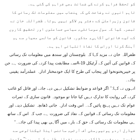
کو تحفظ فراہم کرنے کی ضمانت بھی فراہم کی گئی ہے۔
تاہم انہوں نے وضاحت کی کہ پنجاب میں معلومات تک رسائی کا
قانون وزیراعلیٰ کے دفتر پر لاگو نہیں ہوتا۔ ظفراللہ خان نے
تبصرہ کیا کہ سول سوسائٹی، سیاسی جماعتوں اور تحقیق کاروں
کے لیے قانونی آگاہی، مذکورہ قانون کو عالمی معیار سے ہم
آہنگ کرنا اوراس کا نفاذ انتہائی اہم ہے۔
ظفراللہ خان نے مزید کہا کہ بلوچستان اور سندھ میں معلومات تک رسائی
کے قوانین کی آئین کے آرٹیکل 19-Aسے مطابقت پیدا کرنے کی ضرورت ہے جن
پر خیبرپختونخوا اور پنجاب کی طرح کا ایک خودمختار ادارہ عملدرآمد یقینی
بنائے۔
انہوں نے کہا:’’ اگر قواعد و ضوابط تشکیل نہیں دیے جاتے اور فائل کو غائب
کرنے کی روایت کا تدارک نہیں کیا جاتا تو موجودہ قانون سازی کے ثمرات
عوام تک نہیں پہنچ پائیں گے۔ اس وقت ادارہ جاتی ڈھانچہ تشکیل دینے اور
معلومات تک رسائی کے قوانین کے نفاذ کی ضرورت ہے جب کہ اس کے ساتھ
ہی معلومات تک رسائی کے حق کے بارے میں آگاہی بھی پیدا کی جائے۔‘‘
فیڈرل اردو یونیورسٹی آف آرٹس، سائنس اینڈ ٹیکنالوجی سے
وابستہ پروفیسر ڈاکٹر سیمیں نغمانہ طاہر کہتی ہیں:’’ حکومت