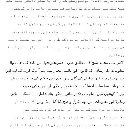
سندھ مدرسۃ الاسلام یونیورسٹی کے وائس چانسلر ڈاکٹر محمد علی
شیخ ملک میں معلومات تک رسائی کے لیے کی جانے والی کوششوں
میں پیش پیش رہے ہیں‘ انہوں نے خیبرپختونخوا اور پنجاب کے
معلومات تک رسائی کے نئے قوانین کی کچھ اہم شقوں کا خلاصہ
بیان کیا ۔انہوں نے یہ بھی کہا کہ سندھ اور بلوچستان میں
نافذ قوانین کو اولذکر صوبوں کی طرز پر ازسرِ نو تشکیل دینے
کی ضرورت ہے تاکہ یہ زیادہ مؤثر اور عالمی معیار سے ہم آہنگ
ہوجائیں۔
ڈاکٹر علی محمد شیخ کے مطابق صوبہ خیبرپختونخوا میں نافذ کیے جانے والے
معلومات تک رسائی کے قانون کو عالمی معیار سے ہم آہنگ کرنے کے لیے اس
میں چند اہم شقیں شامل کی گئی ہیں‘ جن میں حکام کی جانب سے زیادہ
سے زیادہ معلومات افشا کرنے کے علاوہ زندگی اور موت کی صورت
میں24گھنٹوں میں معلومات تک رسائی ممکن بناناشامل ہے؛ محکمہ جاتی
ریکارڈ اور معلومات میں بھی فرق واضح کیا گیا ہے؛ اولین 20صفحات کی
بلامعاوضہ فراہمی کے باعث اخراجات کم کردیے گئے ہیں؛
معلومات تک رسائی کو حساس نوعیت کے قوانین پر برتری دیے
جانے کے علاوہ معاشرے میں بدعنوانی کی نشان دہی کرنے والوں