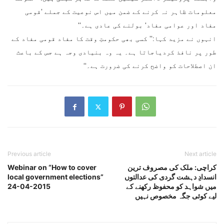
معلومات ظاہر نہ کرنے کے ضمن میں اس نوعیت کے جملے ’قومی
مفاد اور عوامی مفاد‘ بولنے کی عادی ہے۔‘‘
انہوں نے مزید کہا:’’ کسی بھی حکومتِ وقت کا مفاد قومی مفاد کے
طور پر نافذ کردیاجاتا ہے۔ یہ وہ بنیادی وجہ ہے جس کے باعث
ان اصطلاحات کو واضح کرنے کی ضرورت ہے۔‘‘
Previous article
Next article
کراچی: ملک کی مصروف ترین
Webinar on “How to cover
انسدادِ دہشت گردی کی عدالتوں
local government elections”
میں شواہد کو محفوظ رکھنے کے
24-04-2015
لیے کوئی جگہ مخصوص نہیں