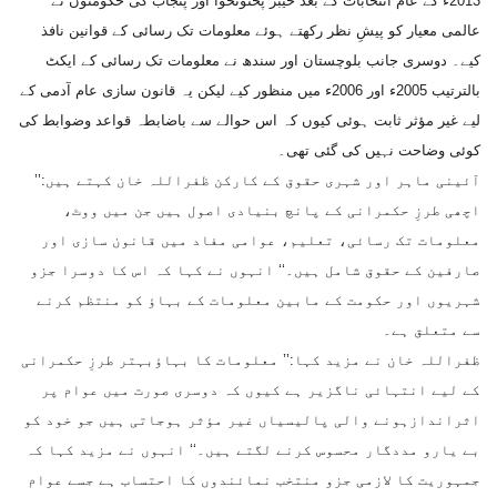
2013ء کے عام انتخابات کے بعد خیبر پختونخوا اور پنجاب کی حکومتوں نے
عالمی معیار کو پیشِ نظر رکھتے ہوئے معلومات تک رسائی کے قوانین نافذ
کیے۔ دوسری جانب بلوچستان اور سندھ نے معلومات تک رسائی کے ایکٹ
بالترتیب 2005ء اور 2006ء میں منظور کیے لیکن یہ قانون سازی عام آدمی کے
لیے غیر مؤثر ثابت ہوئی کیوں کہ اس حوالے سے باضابطہ قواعد وضوابط کی
کوئی وضاحت نہیں کی گئی تھی۔
آئینی ماہر اور شہری حقوق کے کارکن ظفراللہ خان کہتے ہیں:’’
اچھی طرزِ حکمرانی کے پانچ بنیادی اصول ہیں جن میں ووٹ،
معلومات تک رسائی، تعلیم، عوامی مفاد میں قانون سازی اور
صارفین کے حقوق شامل ہیں۔‘‘ انہوں نے کہا کہ اس کا دوسرا جزو
شہریوں اور حکومت کے مابین معلومات کے بہاؤ کو منتظم کرنے
سے متعلق ہے۔
ظفراللہ خان نے مزید کہا:’’ معلومات کا بہاؤبہتر طرزِ حکمرانی
کے لیے انتہائی ناگزیر ہے کیوں کہ دوسری صورت میں عوام پر
اثراندازہونے والی پالیسیاں غیر مؤثر ہوجاتی ہیں جو خود کو
بے یارو مددگار محسوس کرنے لگتے ہیں۔‘‘ انہوں نے مزید کہا کہ
جمہوریت کا لازمی جزو منتخب نمائندوں کا احتساب ہے جسے عوام