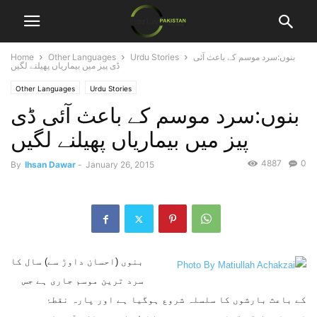
بنوں:سرد موسم کے باعث آئی
Urdu Stories
Other Languages
Home
ڈی پیز میں بیماریاں پھیلنے لگیں
Other Languages
Urdu Stories
بنوں:سرد موسم کے باعث آئی ڈی
پیز میں بیماریاں پھیلنے لگیں
4887
0
By
Ihsan Dawar
-
January 26, 2015
بنوں (احسان داوڑ سے) سال کا
سرد ترین موسم جاری ہے جس
کے باعث بارشوں کا سلسلہ شروع ہوگیا ہے اور پارہ نقطۂ