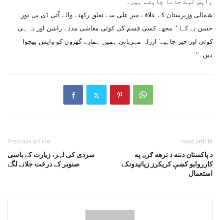
واپس لوٹ جانا چاہتے ہیں۔
شمالی وزیرستان کے علاقے میر علی سے تعلق رکھنے والے آئی ڈی پی نور
حسن نے کہا:’’ مجھے کسی قسم کی کوئی معاشی مدد ، راشن اور نہ ہی
کوئی اور چیز چاہیے‘ ازراہِ مہربانی ہمیں ہمارے گھروں کو واپس بھجوا
دیں۔‘‘
Previous article
Next article
د پاکستان دننه د ترهه ګرۍ په
سردی کی لہر، زیارت کے باسی
کارروايو کښې کريکرز زياتيدونکے
صنوبر کے درخت جلانے لگے
استعمال