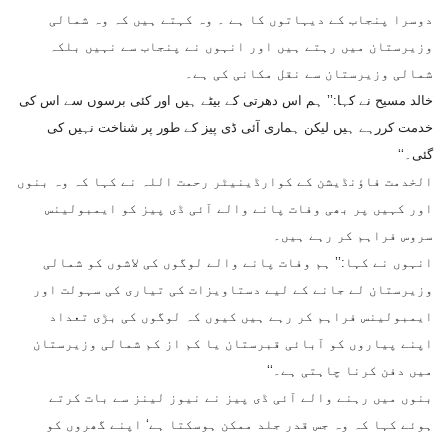
دوسرا پنجاب کے دیہاتوں کا ہے ۔ وہ کہتے ہیں کہ وہ شمالی
وزیرستان میں رہتے ہیں اور انہوں نے پنجاب سے نہیں بلکہ
شمالی وزیرستان سے نقل مکانی کی ہے۔
خالد مسیح نے کہا:’’ ہم اس دھرتی کے بیٹے ہیں اور کئی برسوں سے اس کی
خدمت کررہے ہیں لیکن ہماری آئی ڈی پیز کے طور پر شناخت نہیں کی
گئی۔‘‘
الخدمت فاؤنڈیشن کے کوارڈینیٹر رحمت اللہ نے کہا کہ وہ بنوں
اور کہیں پر بھی وفات پانے والے آئی ڈی پیز کو ایمبولینس
سروس فراہم کر رہے ہیں۔
انہوں نے کہا:’’ ہم وفات پانے والے لوگوں کی لاشوں کو شمالی
وزیرستان لے جانے کے لیے دستاویزات کی تیاری کی سہولت اور
ایمبولینس فراہم کر رہے ہیں کیوں کہ لوگوں کی بڑی تعداد
اپنے پیاروں کو آبائی قبرستان یا کم از کم شمالی وزیرستان
میں دفن کرنا چاہتی ہے۔‘‘
بنوں میں رہنے والے آئی ڈی پیز نے نیوز لینز سے بات کرتے
ہوئے کہا کہ وہ جس قدر جلد ممکن ہوسکتا ہے‘ اپنے گھروں کو