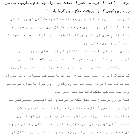
بڑھی ہے‘ حتیٰ کہ درمیانی عمر کے صحت مند لوگ بھی عام بیماریوں سے مر
رہے ہیں کیوں کہ وہ بروقت علاج نہیں کروا پاتے۔‘‘
انہوں نے مزید کہا کہ درپیش مشکلات کے باعث آئی ڈی پیز ذہنی
دباؤ کا شکارہورہے ہیں جس کے باعث ان میں بیماریوں جیسا کہ
بلندفشارِ خون اور امراضِ قلب کا خطرہ بڑھ گیا ہے جو کہ اچانک
موت کی وجہ بن سکتی ہیں۔
بنوں سے تعلق رکھنے والے ڈاکٹر گل انار جان وزیر نے نیوز
لینز سے بات کرتے ہوئے کہا کہ سرد موسم، علاج معالجہ کی
سہولیات اور صفائی نہ ہونے و ہجوم کے باعث متعدی بیماریوں
کاپھیلاؤآئی ڈی پیز میں شرح اموات بڑھنے کی بنیادی وجہ ہے۔اس
کے ساتھ ہی آئی ڈی پیز کو بے روزگاری اور بڑا خاندان ہونے کی
وجہ سے معاشی مشکلات کا سامنا بھی ہے۔
شمالی وزیرستان سے نقل مکانی کرنے والی اقلیتی کمیونٹی کے
ارکان نے نیوز لینز سے بات کرتے ہوئے کہا کہ ان کو راشن
مراکز سے کھانے پینے کی اشیا دستیاب ہوئی ہیں اورنہ ہی
دوسرے آئی ڈی پیز کی طرح کوئی معاشی امداد ملی ہے۔ اس کی وجہ
ان کے گھروں کے دوہرے پتے ہیں، ایک پتہ شمالی وزیرستان اور