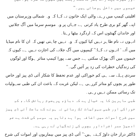
خیموں میں داخل ہوجاتی ہیں۔‘‘
اقلیتی کیمپ میں رہنے والی ایک خاتون نے کہا کہ وہ شمالی وزیرستان میں
اپنے گھر کو بری طرح یاد کرتی ہے جہاں پر وہ موسمِ سرما میں آگ جلاتیں
اور خاندان گھنٹوں اس کے اردگرد بیٹھا رہتا۔
انہوں نے نام ظاہر نہیں کیا کیوں کہ وہ نہیں چاہتی تھیں کہ ان کا نام میڈیا
میں آئے ‘ انہوں نے کہا:’’ کیمپوں میں آگ جلانے کی اجازت نہیں ہے کیوں کہ
خیموں میں آگ بھڑک سکتی ہے جس سے پورا کیمپ متاثر ہوگا اور لوگوں
کی زندگیاں خطرات کی زد پر آئیں گی۔‘‘
سردی پہلے سے ہی کم خوراکی اور عدم تحفظ کا شکار آئی ڈی پیز اور خاص
طور پر بچوں کو متاثر کررہی ہے لیکن غربت کے باعث ان کی طبی سہولیات
تک رسائی ممکن نہیں رہی۔
طبی ماہرین کا یہ خیال ہے کہ دباؤ، پرہجوم رہائش گاہ، کم
خوراکی اور طبی سہولیات تک رسائی نہ ہونے کے باعث آئی ڈی پیز
میں شرح اموات میں اضافہ ہوا ہے ،تاہم یہ موسم کی شدت ہے جو
ادھیڑ عمر افراداور بچوں کی زندگیاں لے رہی ہے۔
ڈاکٹر دراز خان داوڑ کہتے ہیں:’’ آئی ڈی پیز میں بیماریوں اور اموات کی شرح