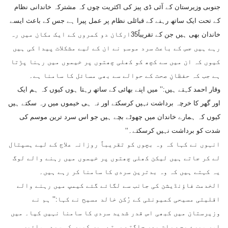
جنوبی وزیرستان کے آئی ڈی پیز کی اکثریت چوں کہ مشترکہ خاندانی نظام
کے تحت ایک ساتھ رہنے کے قبائلی نظام پر عمل پیرا ہے جس کے باعث ایسے
خاندان بھی ہیں جن کے تقریباً35ارکان دو کمروں کے ایک مکان میں رہ
رہے ہیں جس کے باعث سرد موسم نے ان کے لیے مشکلات پیدا کی ہیں
کیوں کہ ان میں سے کچھ کو کھلی چھتوں پر خیموں میں رہنا پڑتا
ہے جب کہ حفظانِ صحت کے حوالے سے بھی مسائل کا سامنا ہے۔
وقار احمد کہتے ہیں:’’ میں اپنے بھائی کے ساتھ رہتا ہوں کیوں کہ ہم ایک
اور گھر کا خرچہ برداشت نہیں کرسکتے اور نہ ہی خیموں میں رہ سکتے ہیں
کیوں کہ ہمارے خاندان میں چھوٹے بچے ہیں جو اس سرد ترین موسم کی
شدت کو برداشت نہیں کرسکتے۔‘‘
انہوں نے کہا کہ وہ بچوں کو تقریباً روزانہ علاج کے لیے ہسپتال
لے کر جاتے ہیں لیکن کھلی چھتوں پر خیموں میں رہنے والے لوگ
یہ کہتے ہیں کہ وہ بدترین سردی کا سامنا کر رہے ہیں۔
الخدمت فاؤنڈیشن کی جانب سے لگائے گئے کیمپ میں رہنے والے
اقلیتی مسیحی کمیونٹی کے رُکن خالد مسیح نے کہا:’’ ہم نے
وزیرستان میں کبھی اس قدر شدید سردی کا سامنا نہیں کیا۔ میں
اور میرے بچے رات بھر جاگتے رہتے ہیں کیوں کہ سرد ہوائیں