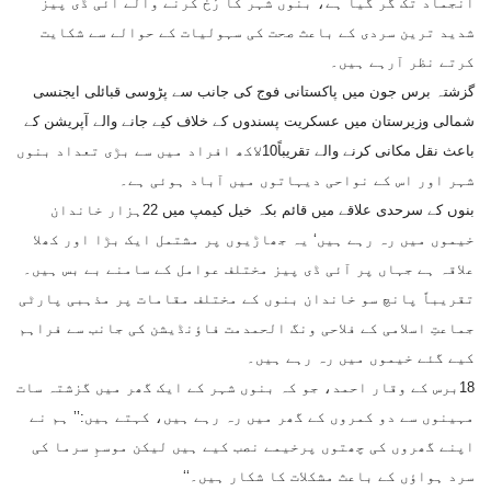
انجماد تک گر گیا ہے، بنوں شہر کا رُخ کرنے والے آئی ڈی پیز
شدید ترین سردی کے باعث صحت کی سہولیات کے حوالے سے شکایت
کرتے نظر آرہے ہیں۔
گزشتہ برس جون میں پاکستانی فوج کی جانب سے پڑوسی قبائلی ایجنسی
شمالی وزیرستان میں عسکریت پسندوں کے خلاف کیے جانے والے آپریشن کے
باعث نقل مکانی کرنے والے تقریباً10لاکھ افراد میں سے بڑی تعداد بنوں
شہر اور اس کے نواحی دیہاتوں میں آباد ہوئی ہے۔
بنوں کے سرحدی علاقے میں قائم بکہ خیل کیمپ میں 22ہزار خاندان
خیموں میں رہ رہے ہیں‘ یہ جھاڑیوں پر مشتمل ایک بڑا اور کھلا
علاقہ ہے جہاں پر آئی ڈی پیز مختلف عوامل کے سامنے بے بس ہیں۔
تقریباً پانچ سو خاندان بنوں کے مختلف مقامات پر مذہبی پارٹی
جماعتِ اسلامی کے فلاحی ونگ الحمدمت فاؤنڈیشن کی جانب سے فراہم
کیے گئے خیموں میں رہ رہے ہیں۔
18برس کے وقار احمد، جو کہ بنوں شہر کے ایک گھر میں گزشتہ سات
مہینوں سے دو کمروں کے گھر میں رہ رہے ہیں، کہتے ہیں:’’ ہم نے
اپنے گھروں کی چھتوں پرخیمے نصب کیے ہیں لیکن موسمِ سرما کی
سرد ہواؤں کے باعث مشکلات کا شکار ہیں۔‘‘