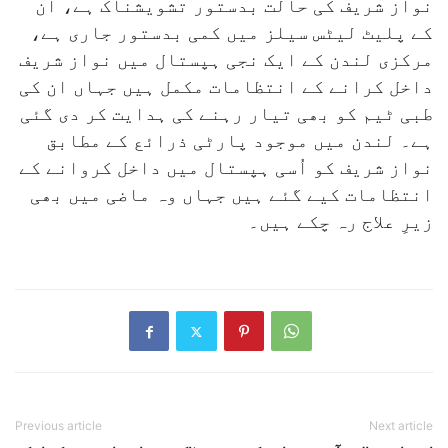
نواز شریف کی حالت بدستور تشویشناک ہے، ان
کے پلیٹ لیٹس سیلز میں کمی بدستور جاری ہے،
مرکزی لندن کے ایک نجی ہپستال میں نواز شریف
داخل کرانے کے انتظامات مکمل ہیں جہاں ان کی
طبی ٹیم کو بھی تیار رہنے کی ہدایت کر دی گئی
ہے۔ لندن میں موجود پارٹی ذرائع کے مطابق
نواز شریف کو اُسی ہپستال میں داخل کروانے کے
انتظامات کیے گئے ہیں جہاں وہ ماضی میں بھی
زیرِ علاج رہ چکے ہیں۔
Previous article
Next article