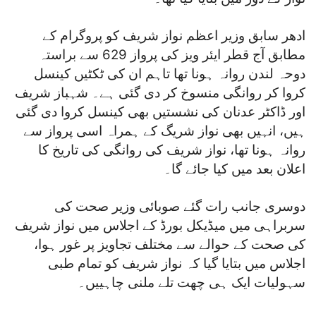
ادھر سابق وزیر اعظم نواز شریف کو پروگرام کے
مطابق آج قطر ایئر ویز کی پرواز 629 سے براستہ
دوحہ لندن روانہ ہونا تھا تاہم ان کی ٹکٹیں کینسل
کروا کر روانگی منسوخ کر دی گئی ہے۔ شہباز شریف
اور ڈاکٹر عدنان کی نشستیں بھی کینسل کروا دی گئی
ہیں، انہیں بھی نواز شریگ کے ہمراہ اسی پرواز سے
روانہ ہونا تھا، نواز شریف کی روانگی کی تاریخ کا
اعلان بعد میں کیا جائے گا۔
دوسری جانب رات گئے صوبائی وزیر صحت کی
سربراہی میں میڈیکل بورڈ کے اجلاس میں نواز شریف
کی صحت کے حوالے سے مختلف تجاویز پر غور ہوا،
اجلاس میں بتایا گیا کہ نواز شریف کو تمام طبی
سہولیات ایک ہی چھت تلے ملنی چاہییں۔