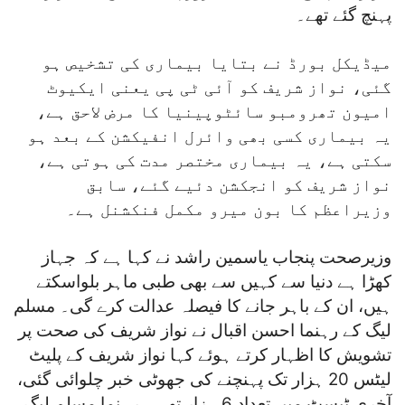
پہنچ گئے تھے۔
میڈیکل بورڈ نے بتایا بیماری کی تشخیص ہو
گئی، نواز شریف کو آئی ٹی پی یعنی ایکیوٹ
امیون تھرومبو سائٹوپینیا کا مرض لاحق ہے،
یہ بیماری کسی بھی وائرل انفیکشن کے بعد ہو
سکتی ہے، یہ بیماری مختصر مدت کی ہوتی ہے،
نواز شریف کو انجکشن دئیے گئے، سابق
وزیراعظم کا بون میرو مکمل فنکشنل ہے۔
وزیرصحت پنجاب یاسمین راشد نے کہا ہے کہ جہاز
کھڑا ہے دنیا سے کہیں سے بھی طبی ماہر بلواسکتے
ہیں، ان کے باہر جانے کا فیصلہ عدالت کرے گی۔ مسلم
لیگ کے رہنما احسن اقبال نے نواز شریف کی صحت پر
تشویش کا اظہار کرتے ہوئے کہا نواز شریف کے پلیٹ
لیٹس 20 ہزار تک پہنچنے کی جھوٹی خبر چلوائی گئی،
آخری ٹیسٹ میں تعداد 6 ہزار تھی۔ رہنما مسلم لیگ