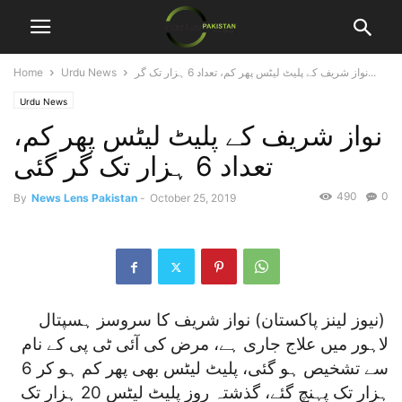
نواز شریف کے پلیٹ لیٹس پھر کم، تعداد 6 ہزار تک گر...
Urdu News
Home
Urdu News
نواز شریف کے پلیٹ لیٹس پھر کم،
تعداد 6 ہزار تک گر گئی
490
0
By
News Lens Pakistan
-
October 25, 2019
(نیوز لینز پاکستان) نواز شریف کا سروسز ہسپتال
لاہور میں علاج جاری ہے، مرض کی آئی ٹی پی کے نام
سے تشخیص ہو گئی، پلیٹ لیٹس بھی پھر کم ہو کر 6
ہزار تک پہنچ گئے، گذشتہ روز پلیٹ لیٹس 20 ہزار تک