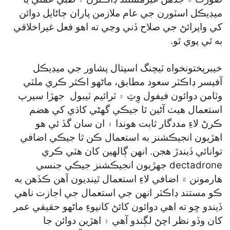
ميڊيڪل اسٽورن جي عام ملازمن پاران ڄاڻايل دوائن
کي واپرائڻ جي صلاح ڏني وڃي ته اهو فعل غيراخلاقي
به ٿي پوي ٿو.
خيبرپختونخواه ٽيچنگ اسپتال پشاور جي ميڊيڪل
آفيسر ڊاڪٽر سعود مطابق، ماڻهو اڪثر ڪري ملٽي
وٽامن دوائون فيفول وِٽِ ۽ ٽرائيم ٽيبول جهڙا سيرپ
استعمال هيٺ آڻين ٿا جيڪي گھڻي کاڌي کي هضم
ڪرڻ لاءِ مددگار ثابت هوندا ۽ ان سان گڏ ئي هو
اهڙيون انجيڪشنز به استعمال ڪن ٿا جيڪي اضافي
توانائي ڏيندڙ هجن. انهن ڳالهين کان هٽي ڪري
dectadrone جهڙيون انجيڪشنز جيڪي جنسي
هارمونن ۾ اضافي لاءِ استعمال ٿينديون آهن ڪڏهن به
ڪو مستند ڊاڪٽر انهن جي استعمال جي اجازت ناهي
ڏيندو ڇو ته اهي دوائون کائڻ کانپوءِ ماڻهو حقيقي عمر
کان وڏو نظر اچڻ لڳندو آهي ۽ اهڙين دوائن جا