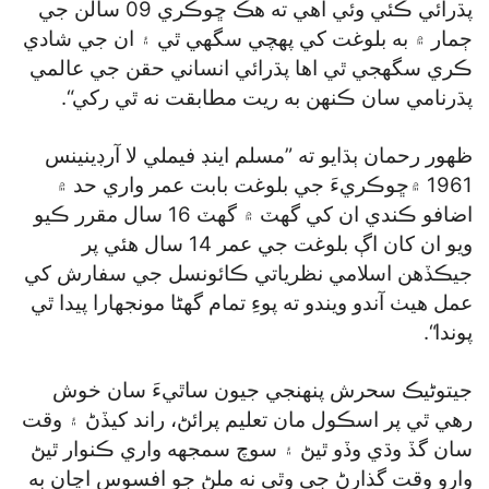
پڌرائي ڪئي وئي آهي ته هڪ ڇوڪري 09 سالن جي
ڄمار ۾ به بلوغت کي پهچي سگھي ٿي ۽ ان جي شادي
ڪري سگھجي ٿي اها پڌرائي انساني حقن جي عالمي
پڌرنامي سان ڪنهن به ريت مطابقت نه ٿي رکي“.
ظهور رحمان ٻڌايو ته ”مسلم اينڊ فيملي لا آرڊينينس
1961 ۾ڇوڪريءَ جي بلوغت بابت عمر واري حد ۾
اضافو ڪندي ان کي گھٽ ۾ گھٽ 16 سال مقرر ڪيو
ويو ان کان اڳ بلوغت جي عمر 14 سال هئي پر
جيڪڏهن اسلامي نظرياتي ڪائونسل جي سفارش کي
عمل هيٺ آندو ويندو ته پوءِ تمام گھڻا مونجهارا پيدا ٿي
پوندا“.
جيتوڻيڪ سحرش پنهنجي جيون ساٿيءَ سان خوش
رهي ٿي پر اسڪول مان تعليم پرائڻ، راند کيڏڻ ۽ وقت
سان گڏ وڌي وڏو ٿيڻ ۽ سوچ سمجهه واري ڪنوار ٿيڻ
وارو وقت گذارڻ جي وِٿي نه ملڻ جو افسوس اڃان به