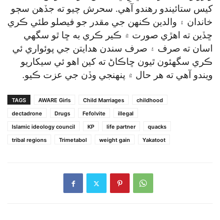
کيس ستائيندو رهندو آهي. سحرش چيو ته جڏهن سڄو
خاندان ۽ والدين ڪنهن جي مقدر جو فيصلو طئي ڪري
ڇڏين ته اهڙي صورت ۾ ڪير ڪري به ڇا ٿو سگھي
اسان ته صرف ۽ صرف سندن هدايتن جي پوئواري ئي
ڪري سگھئون ٿيون ڇاڪاڻ ته کين اهو ئي سيکاريو
ويندو آهي ته هر حال ۾ پنهنجي وڏن جي عزت ڪيو.
TAGS
AWARE Girls
Child Marriages
childhood
dectadrone
Drugs
Fefolvite
illegal
Islamic ideology council
KP
life partner
quacks
tribal regions
Trimetabol
weight gain
Yakatoot