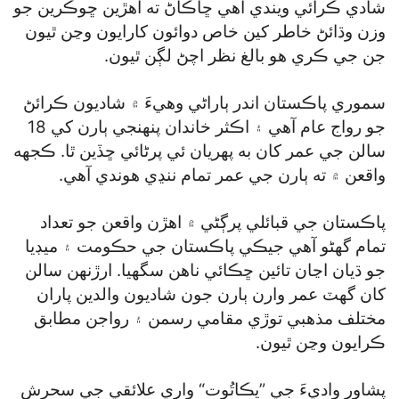
شادي ڪرائي ويندي آهي ڇاڪاڻ ته اهڙين ڇوڪرين جو
وزن وڌائڻ خاطر کين خاص دوائون کارايون وڃن ٿيون
جن جي ڪري هو بالغ نظر اچڻ لڳن ٿيون.
سموري پاڪستان اندر ٻاراڻي وهيءَ ۾ شاديون ڪرائڻ
جو رواج عام آهي ۽ اڪثر خاندان پنهنجي ٻارن کي 18
سالن جي عمر کان به پهريان ئي پرڻائي ڇڏين ٿا. ڪجهه
واقعن ۾ ته ٻارن جي عمر تمام ننڍي هوندي آهي.
پاڪستان جي قبائلي پرڳڻي ۾ اهڙن واقعن جو تعداد
تمام گھڻو آهي جيڪي پاڪستان جي حڪومت ۽ ميڊيا
جو ڌيان اڃان تائين ڇڪائي ناهن سگھيا. ارڙنهن سالن
کان گھٽ عمر وارن ٻارن جون شاديون والدين پاران
مختلف مذهبي توڙي مقامي رسمن ۽ رواجن مطابق
ڪرايون وڃن ٿيون.
پشاور واديءَ جي ”يڪاتُوت“ واري علائقي جي سحرش