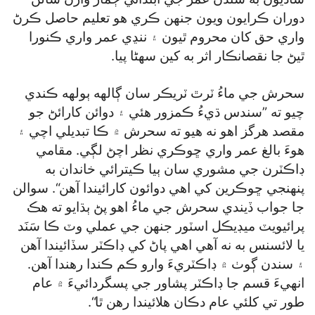
دوران ڪرايون ويون جنهن ڪري هو تعليم حاصل ڪرڻ
واري حق کان محروم ٿيون ۽ ننڍي عمر واري ڪنورا
ٿيڻ جا نقصانڪار اثر به کين سهڻا پيا.
سحرش جي ماءُ ٽرٿ ٽريڪر سان ڳالهه ٻولهه ڪندي
چيو ته ”سندس ڌيءُ ڪمزور هئي ۽ دوائن کارائڻ جو
مقصد هرگز اهو نه هيو ته سحرش ۾ ڪا تبديلي اچي ۽
هوءَ بالغ عمر واري ڇوڪري نظر اچڻ لڳي. مقامي
ڊاڪٽرن جي مشوري سان ٻيا ڪيترائي خاندان به
پنهنجي ڇوڪرين کي اهي دوائون کارائيندا آهن“. سوالن
جا جواب ڏيندي سحرش جي ماءُ اهو پڻ ٻڌايو ته هڪ
پرائيويٽ ميڊيڪل اسٽور جنهن جي عملي وٽ ڪا سَنَد
يا لائسنس به نه آهي اهي پاڻ کي ڊاڪٽر سڏائيندا آهن
۽ سندن ڳوٺ ۾ ڊاڪٽريءَ وارو ڪم ڪندا رهندا آهن.
انهيءَ قسم جا ڊاڪٽر پشاور جي پسگردائيءَ ۾ عام
طور تي کلئي عام دڪان هلائيندا رهن ٿا“.