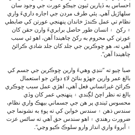
احساس به ڏيارين ٿيون جيڪو عورت جي وجود سان
سلهاڙيل آهي. ٻئي طرف مردن جي اجاره داريءَ واري
نظام تي عمل ڪندڙ خاندان پنهنجي عورتن کي ضابطي
۾ رکڻ ۽ انسان طور حاصل برابريءَ وارن حقن کان
عورتن کي محروم به رکڻ چاهيندا آهن، اهو ئي سبب
آهي ته، هو ڇوڪرين جي جلد کان جلد شادي ڪرائڻ
چاهيندا آهن“.
صبا چيو ته ”ننڍي وهيءَ وارين ڇوڪرين جي جسم کي
بالغ عمر وارين جهڙو بنائڻ لاءِ دوائن جو استعمال
ڪرائڻ غيرانساني فعل آهي، اهڙي عمل سبب ڇوڪري
بالغ ته نظر اچڻ لڳندي ۽ پنهنجي عمر کان وڏي
محسوس ٿيندي پر هن جي جسماني بيهڪ واري نظام،
سندس ذهن ۽ سندس خوابن کي ته پوءِ به نشونما جي
ضرورت رهندي ۽ اهو سندس حق آهي ته ساڻس عزت
۽ آبروءَ واري انداز وارو سلوڪ ڪيو وڃي“.