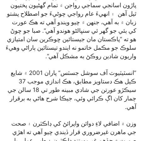
پاڙون اسانجي سماجي رواجن ۾ تمام گھڻيون پختيون
ٿيل آهن ۽ انهيءَ عام رواجي چوڻيءَ جو اصطلاح پشتو
زبان ۾ به آهي، جنهن ۾ چيو ويندو آهي ته هڪ عورت
کي ٻئي جو گھر ئي سنڀالڻو هوندو آهي“. صبا جو چوڻ
هو ته ”پاڪستان مان جيستائين ڇوڪرين سان امتيازي
سلوڪ جو مڪمل خاتمو نه ايندو تيستائين ٻاراڻي وهيءَ
واريون شادين روڪڻ به مشڪل آهي“.
”انسٽيٽيوٽ آف سوشل جسٽس“ پاران 2001 ۾ شايع
ڪيل هڪ دستاويز مطابق، هڪ اندازي موجب 37
سيڪڙو عورتن جي شادي مبينه طور تي 18 سالن جي
ڄمار کان اڳ ڪرائي وئي، جيڪا شرح هاڻي به برقرار
آهي.
وزن ۾ اضافي لاءِ دوائن واپرائڻ کي ڊاڪٽرن ۽ صحت
جي ماهرن غيرضروري قرار ڏيندي چيو آهي ته اهڙي
صورت ۾ جڏهن غيرمستند ڊاڪٽرن ۽ طبي عملي يا