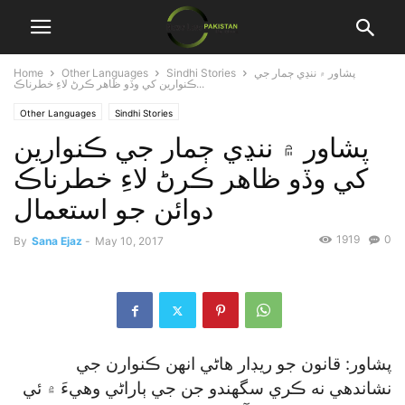
پشاور ۾ ننڍي ڄمار جي
Sindhi Stories
Other Languages
Home
ڪنوارين کي وڏو ظاهر ڪرڻ لاءِ خطرناڪ...
Other Languages
Sindhi Stories
پشاور ۾ ننڍي ڄمار جي ڪنوارين
کي وڏو ظاهر ڪرڻ لاءِ خطرناڪ
دوائن جو استعمال
1919
0
By
Sana Ejaz
-
May 10, 2017
پشاور: قانون جو ريڊار هاڻي انهن ڪنوارن جي
نشاندهي نه ڪري سگھندو جن جي ٻاراڻي وهيءَ ۾ ئي