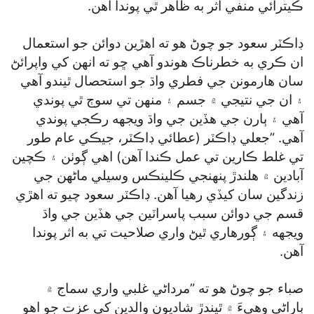
ڪيترائي منفي اثر به ظاهر ٿي پوندا آهن.
ڊاڪٽر سعود جو چوڻ هو ته اهڙين دوائن جو استعمال
ان ڪري به خطرناڪ هوندو آهي ڇو ته انهن کي واپرائڻ
سان هارمونن جي فطري واڌ جو استحصال ٿيندو آهي
۽ ان جي نتيجي ۾ جسم ۽ منهن تي سوڄ ٿي پوندي
آهي ۽ ٻارن جي هڏين جي واڌ ويجهه رڪجي پوندي
آهي. ”جعلي ڊاڪٽر (عطائي ڊاڪٽر، جيڪي عام طور
تي غلط ڪارين تي عمل ڪندا آهن) اهي ڳوٺن ۽ ڪچين
آبادين ۾ هلندڙ پنهنجي ڪلينڪس وسيلي ماڻهن جي
زندگين سان کيڏي رهيا آهن. ڊاڪٽر سعود چيو ته اهڙي
قسم جي دوائن سبب پاسراٽين جي هڏين جي واڌ
ويجهه ۽ ڳورهاري ٿيڻ واري صلاحيت تي به اثر پوندا
آهن.
صباء جو چوڻ هو ته ”مرداڻي غلبي واري سماج ۾
ٻاراڻي وهيءَ ۾ ٿيندڙ شاديون والدين کي عزت جو اهو