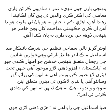
پنهنجي ٻارن جون ننڍيءَ عمر ۾ شاديون ڪرائڻ واري
معاملي کي اڪثر ڪري والدين ئي ٻين کان لڪائيندا
رهندا آهن، اهڙي ڪم ۾ جيئن ته هو پاڻ ئي ملوث هوندا
آهن ان ڪري حڪومتي مداخلت کان بچڻ خاطر هو
پنهنجي ڏوهه جي پرده داري به پاڻ ڪندا آهن.
اويئر گرلز نالي سماجي تنظيم جي شريڪ بانيڪار صبا
اسماعيل ملڪ اندر هلندڙ ٻاراڻي وهيءَ وارين شادين
جي رجحان متعلق پنهنجي خدشن جو اظهار ڪندي چيو
ته ”پاڪستان ۾ اهڙو ذهني لاڙو موجود آهي جنهن تحت
ڌيئرن لاءِ تصور ڪيو ويندو آهي ته انهن کي پرائو گھر
وسائڻو آهي يا ننڍي لاڪون ئي ڌيئرن متعلق ايئن
سوچيو ويندو ته هڪ نه هڪ ڏينهن ته انهن کي شادي
ڪرڻي ئي آهي“.
صبا اسماعيل جي راءِ آهي ته ”اهڙي ذهني لاڙي جون