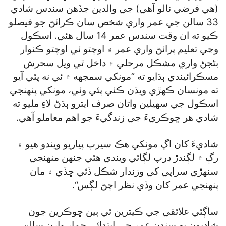
(هي فرضي نالو آهي) جي والدين جڏهن سندس شادي
33 سالن جي عمر واري شخص سان ڪرائڻ جو فيصلو
ڪيو ته ان وقت سندس عمر 14 سال هئي. اسڪول
وڃي تعليم پرائڻ واري عمر ۾ اوچتو ئي اوچتو ڪنوار
بڻجڻ واري مشڪل مرحلي ۾ داخل ٿي ويل سحرش
مسڪرائيندي ٻڌايو ته ”مونکي سمجهه ۾ ئي نه پئي آيو
ته مونسان ڪهڙي ويڌن ڪئي پئي وئي، مونکي پنهنجي
اسڪول جي سهيلين واتان صرف ايترو ٻڌڻ لاءِ مليو ته
شادي هر ڇوڪريءَ جي زندگيءَ جو اهم معاملو آهي.
شاديءَ کان اڳ مونکي هڪ سيرپ پياريو ويندو هيو ۽
رڳ ۾ لڳندڙ ڊرپ لڳائي ويندي هئي جنهن منهنجي
سنهڙي سراپي کي وزندار شڪل ڏئي ڇڏي ۽ مان
پنهنجي عمر کان وڏي نظر اچڻ لڳس“.
ساڳئي علائقي جي ڪيترين ئي ٻين ڇوڪرين جون
شاديون به سندن عمر جي ابتدائي ڄمار وارن سالن