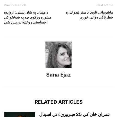
Previous article
Next article
ماشوماني ناوي د ستر ليدو لپاره
د مشال په شان نښتي: ارواپوه
خطرناکي دوائي خوري
مشوره ورکوي چه په ښوئځو کي
احساستي روغتيه تدريس شي
Sana Ejaz
RELATED ARTICLES
عمران خان کي 25 فيبروريءَ تي اسپتال