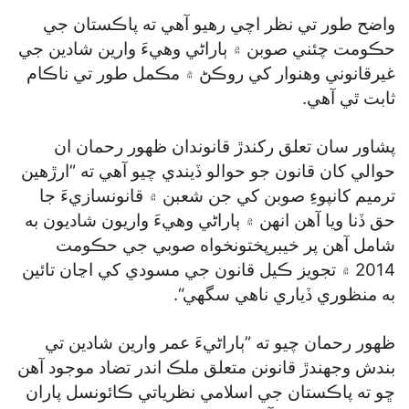
واضح طور تي نظر اچي رهيو آهي ته پاڪستان جي
حڪومت چئني صوبن ۾ ٻاراڻي وهيءَ وارين شادين جي
غيرقانوني وهنوار کي روڪڻ ۾ مڪمل طور تي ناڪام
ثابت ٿي آهي.
پشاور سان تعلق رکندڙ قانوندان ظهور رحمان ان
حوالي کان قانون جو حوالو ڏيندي چيو آهي ته ”ارڙهين
ترميم کانپوءِ صوبن کي جن شعبن ۾ قانونسازيءَ جا
حق ڏنا ويا آهن انهن ۾ ٻاراڻي وهيءَ واريون شاديون به
شامل آهن پر خيبرپختونخواه صوبي جي حڪومت
2014 ۾ تجويز ڪيل قانون جي مسودي کي اڃان تائين
به منظوري ڏياري ناهي سگھي“.
ظهور رحمان چيو ته ”ٻاراڻيءَ عمر وارين شادين تي
بندش وجهندڙ قانونن متعلق ملڪ اندر تضاد موجود آهن
ڇو ته پاڪستان جي اسلامي نظرياتي ڪائونسل پاران