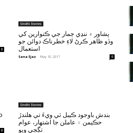
Sindhi Stories
پشاور ۾ ننڍي ڄمار جي ڪنوارين کي
وڏو ظاهر ڪرڻ لاءِ خطرناڪ دوائن جو
استعمال
0
Sana Ejaz
-
May 10, 2017
0
Sindhi Stories
o
بندش باوجود ڪيبل ٽي ويءَ تي هلندڙ
حڪيمن ۽ عاملن جا اشتهار، عوام
ٺڳجي ويو
0