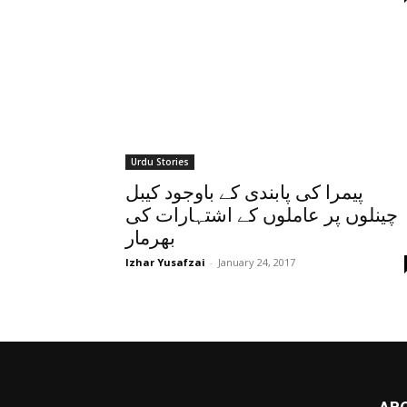
Urdu Stories
پیمرا کی پابندی کے باوجود کیبل
چینلوں پر عاملوں کے اشتہارات کی
بھرمار
Izhar Yusafzai
-
January 24, 2017