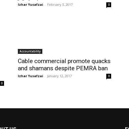
Izhar Yusafzai
-
February 3, 2017
0
Accountability
Cable commercial promote quacks
and shamans despite PEMRA ban
Izhar Yusafzai
-
January 12, 2017
0
0