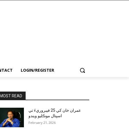
NTACT
LOGIN/REGISTER
MOST READ
عمران خان کي 25 فيبروريءَ تي
اسپتال موڪليو ويندو
February 21, 2026