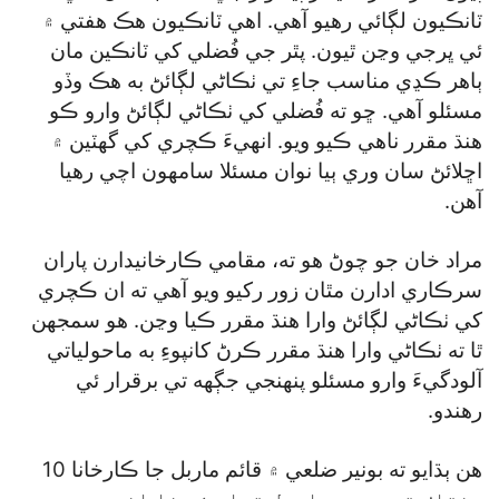
ٽانڪيون لڳائي رهيو آهي. اهي ٽانڪيون هڪ هفتي ۾
ئي ڀرجي وڃن ٿيون. پٿر جي فُضلي کي ٽانڪين مان
ٻاهر ڪڍي مناسب جاءِ تي ٺڪاڻي لڳائڻ به هڪ وڏو
مسئلو آهي. ڇو ته فُضلي کي ٺڪاڻي لڳائڻ وارو ڪو
هنڌ مقرر ناهي ڪيو ويو. انهيءَ ڪچري کي گھٽين ۾
اڇلائڻ سان وري ٻيا نوان مسئلا سامهون اچي رهيا
آهن.
مراد خان جو چوڻ هو ته، مقامي ڪارخانيدارن پاران
سرڪاري ادارن مٿان زور رکيو ويو آهي ته ان ڪچري
کي ٺڪاڻي لڳائڻ وارا هنڌ مقرر ڪيا وڃن. هو سمجهن
ٿا ته ٺڪاڻي وارا هنڌ مقرر ڪرڻ کانپوءِ به ماحولياتي
آلودگيءَ وارو مسئلو پنهنجي جڳهه تي برقرار ئي
رهندو.
هن ٻڌايو ته بونير ضلعي ۾ قائم ماربل جا ڪارخانا 10