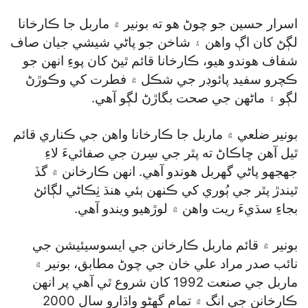
اسرار حسين جو چوڻ هو ته بونير ۾ ماربل جا ڪارخانا
لڳڻ کان اڳ واهن ۽ شاخن جو پاڻي شيشي جيان صاف
شفاف هوندو هيو، ڪارخانا قائم ٿيڻ کان پوءِ انهن جو
ڪچرو سفيد پائوڊر جي شڪل ۾ فطرت کي وڪوڙڻ
لڳو ۽ ماڻهن جي صحت بگاڙڻ لڳو آهي.
بونير ضلعي ۾ ماربل جا ڪارخانا واهن جي ڪناري قائم
ٿيل آهن ڇاڪاڻ ته پٿر جي سِرن جي صفائيءَ لاءِ
جهجهو پاڻي گھربل هوندو آهي. انهن ڪارخانن ۾ گڏ
ٿيندڙ پٿر جي ٻُوري کي ڪنهن ٻئي هنڌ ٺِڪاڻي لڳائڻ
بجاءِ سڌيءَ ريت واهن ۾ لوڙهيو ويندو آهي.
بونير ۾ قائم ماربل ڪارخانن جي ايسوسيئيشن جي
نائب صدر مراد علي خان جي چوڻ مطابق، بونير ۾
ماربل جي صنعت 1992 کان شروع ٿي آهي پر انهن
ڪارخانن جي انگ ۾ تمام گھڻو واڌارو سال 2000