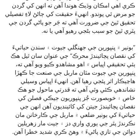
ڪري اهي امڪان وڌيڪ هوندا آهن ته انهن کي گردن
جو مرض ٿي پوندو. انهيءَ حقيقت کي ڄاڻڻ لاءِ تفصيلي
تحقيق ٿيڻ جي ضرورت آهي ته جَر جو پاڻي گردن جي
پٿري ٿيڻ جو سبب بڻجي رهيو آهي يا نه.
”بونير ۾ ڀنڀورين جي جهنگلي جيوت ۽ سندن حياتيءَ
کي نقصان پڄائيندڙ محرڪ“ جي عنوان سان ٿيل هڪ
ٻئي تحقيقي اڀياس ۾ اهو مشاهدو ڪيو ويو آهي ته،
ڀنڀورين جي جيوت مٿان ماربل جي صنعت جا ڪهڙا
هاڃيڪار اثر پئجي رهيا آهن. انهيءَ اڀياس وسيلي
نشاندهي ڪئي وئي آهي ته قدرتي ماحول جو هڪ
خاص ۽ خوبصورت جُز ڀنڀوريون جيڪي فصلن کي
نقصان پڄائيندڙ جيتن کي کائينديون آهن انهن جي
حياتيءَ کي بونير ضلعي ۾ ماربل جي ڪارخانن مان
نڪرندڙ پٿر جي ٻوري واري دز ۽ جيت مار زهريلين
دوائن جي تازي پاڻيءَ ۾ وهڻ ڪري شديد خطرا آهن.