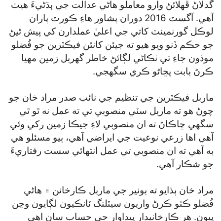
گدلاڻ ڦهلائڻ وارو معاملو هاڻي عدالت جي ٻڌڻيءَ هيٺ
آهي. آگسٽ 2016 دوران پشاور هاءِ ڪورٽ پاران
لوڪل گورنمينٽ کاتي جي اعليٰ عملدارن کي پيش ٿيڻ
جو حڪم ڏنو ويو هيو ته جيئن کانئن فيڪٽرين جو فُضلو
موذون جاءِ تي ٺڪاڻي لڳائڻ خاطر گھربل زمين مهيا
ڪرڻ بابت پڇاڻو ڪري سگھجي.
ماربل فيڪٽرين جي تنظيم جي نائب صدر مراد خان جو
چوڻ هو ته ماربل سٽي منصوبي تي ته عمل نه ٿو ٿي
سگھي ڇاڪاڻ ته ان منصوبي لاءِ جيڪا زمين رکي وئي
آهي اها زرعي نوعيت جي ايراضي آهي، ٻيو مسئلو هي
به آهي ته ان منصوبي تي عمل انتهائي سست رفتاريءَ
جو شڪار آهي.
مراد خان ٻڌايو ته بونير جي ماربل ڪارخانن ۾ هاڻي
فُضلو ڪٺو ڪرڻ واريون سيٽلنگ ٽانڪيون لڳايون وڃن
پيون. هر ڪارخانيدار پيداوار جي حساب سان اهي