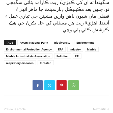
سگھندا ته ان کي ڪهڙيءَ ريت ڪارآمد بڻائي سگھجي
ٿو. جنهن بعد مڪينيڪل ڊپارٽمينٽ جا ماهر انهيءَ
فضلي مان شيون ٺاهڻ وارين مشينن جي تياري عمل ۾
آڻيندا. اهڙيءَ ريت هن مسئلي کي حل ڪرڻ جي هڪ
ڪوشش ڪئي پئي وڃي.
TAGS
Awami National Party
biodiversity
Environment
Environmental Protection Agency
EPA
industry
Marble
Marble Industrialists Association
Pollution
PTI
respiratory diseases
threaten
Previous article
Next article