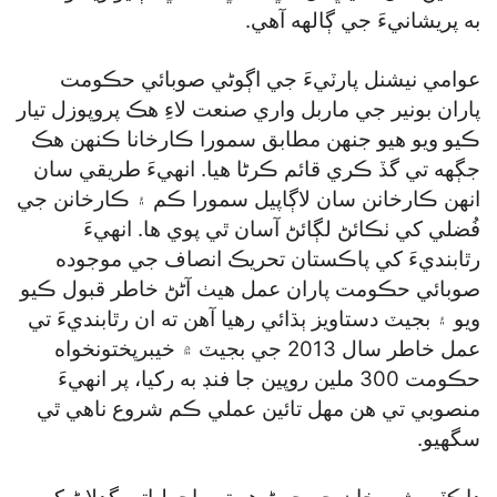
به پريشانيءَ جي ڳالهه آهي.
عوامي نيشنل پارٽيءَ جي اڳوڻي صوبائي حڪومت
پاران بونير جي ماربل واري صنعت لاءِ هڪ پروپوزل تيار
ڪيو ويو هيو جنهن مطابق سمورا ڪارخانا ڪنهن هڪ
جڳهه تي گڏ ڪري قائم ڪرڻا هيا. انهيءَ طريقي سان
انهن ڪارخانن سان لاڳاپيل سمورا ڪم ۽ ڪارخانن جي
فُضلي کي ٺڪائڻ لڳائڻ آسان ٿي پوي ها. انهيءَ
رٿابنديءَ کي پاڪستان تحريڪ انصاف جي موجوده
صوبائي حڪومت پاران عمل هيٺ آڻڻ خاطر قبول ڪيو
ويو ۽ بجيٽ دستاويز ٻڌائي رهيا آهن ته ان رٿابنديءَ تي
عمل خاطر سال 2013 جي بجيٽ ۾ خيبرپختونخواه
حڪومت 300 ملين روپين جا فنڊ به رکيا، پر انهيءَ
منصوبي تي هن مهل تائين عملي ڪم شروع ناهي ٿي
سگھيو.