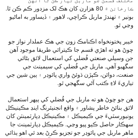
مختلف قسمن جو ماربل تيار ڪن ٿا انهن
ڪارخانن ۾ 80 هزارن کان هڪ لک مزدور ڪم ڪن ٿا.
بونير ۾ ٺهندڙ ماربل ڪراچي، لاهور ۽ ڏيساور به اماڻيو
وڃي ٿو.
خيبر پختونخواه اڪنامڪ زون جي هڪ عملدار نواز جو
چوڻ هو ته اهڙي قسم جا ڪيترائي طريقا موجود آهن
جن وسيلي صنعتي فُضلي کي استعمال لائق بڻائي
سگھبو آهي. ماربل جي فُضلي کي سيمينٽ جي
صنعت، دوائن، ڪپڙن ڌوئڻ واري پائوڊر ۽ ٻين شين جي
تياريءَ لاءِ ڪتب آڻي سگھجي ٿو.
هن جو چوڻ هو ته ماربل جي فُضلي کي ٻيهر استعمال
لائق بنائڻ خاطر پشاور ۾ واقع انجنيئرنگ اينڊ مڪينيڪل
يونيورسٽيءَ جي ڪيميڪل ۽ مڪينيڪل ڊپارٽمينٽن کان
سهڪار حاصل ڪيو پيو وڃي. ڪيميڪل ڊپارٽمينٽ جا
ماهر ماربل جي پائوڊر جو تجزيو ڪرڻ بعد ئي اهو ٻڌائي