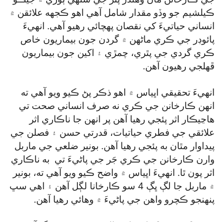
ڪيلشيم جو وڏو مقدار شامل آهي اهو ڪجهه علائقن ۾
انساني حياتيءَ کي نقصان پهچائي رهيو آهي. انهيءَ
پائوڊر جي ڪري ماڻهن ۾ گردن جون بيماريون خاص
ڪري گردي جي پٿري، چمڙي ۽ اکين جون بيماريون
ڦهلجي رهيون آهن.
انهيءَ تحقيقي اڀياس ۾ اهو ذڪر پڻ ڪيو ويو آهي ته
انهن ڪارخانن جي ڪري نه صرف انساني صحت تي
هاڃيڪار اثر پئجي رهيا آهن پر انهن جا ناڪاري اثر
علائقي جي فطري حياتيات، قدرتي حسن ۽ فصلن جي
پيداوار مٿان به پئجي رهيا آهن. بونير ضلعي جي ماربل
وارن ڪارخانن جي ڪري جَر جي پاڻيءَ تي به ناڪاري
اثر پون ٿا. انهيءَ اڀياس ۾ واضح ڪيو ويو آهي ته، بونير
۾ ماربل جا لڳ ڀڳ 4 سو ڪارخانا لڳل آهن ۽ اهي سڀ
پنهنجو ڪچرو واهن جي پاڻيءَ ۾ وهائي رهيا آهن.