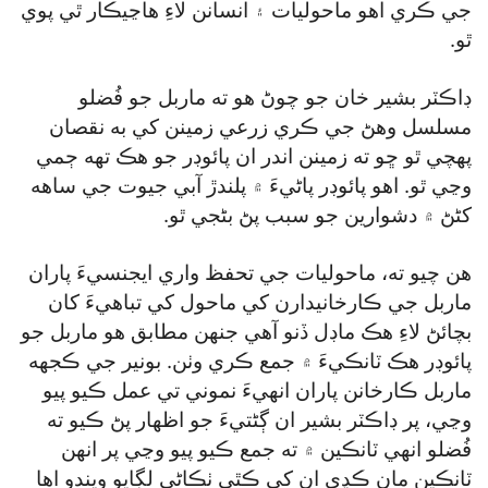
جي ڪري اهو ماحوليات ۽ انسانن لاءِ هاڃيڪار ٿي پوي
ٿو.
ڊاڪٽر بشير خان جو چوڻ هو ته ماربل جو فُضلو
مسلسل وهڻ جي ڪري زرعي زمينن کي به نقصان
پهچي ٿو ڇو ته زمينن اندر ان پائوڊر جو هڪ تهه ڄمي
وڃي ٿو. اهو پائوڊر پاڻيءَ ۾ پلندڙ آبي جيوت جي ساهه
کڻڻ ۾ دشوارين جو سبب پڻ بڻجي ٿو.
هن چيو ته، ماحوليات جي تحفظ واري ايجنسيءَ پاران
ماربل جي ڪارخانيدارن کي ماحول کي تباهيءَ کان
بچائڻ لاءِ هڪ ماڊل ڏنو آهي جنهن مطابق هو ماربل جو
پائوڊر هڪ ٽانڪيءَ ۾ جمع ڪري وٺن. بونير جي ڪجهه
ماربل ڪارخانن پاران انهيءَ نموني تي عمل ڪيو پيو
وڃي، پر ڊاڪٽر بشير ان ڳڻتيءَ جو اظهار پڻ ڪيو ته
فُضلو انهي ٽانڪين ۾ ته جمع ڪيو پيو وڃي پر انهن
ٽانڪين مان ڪڍي ان کي ڪٿي ٺڪاڻي لڳايو ويندو اها