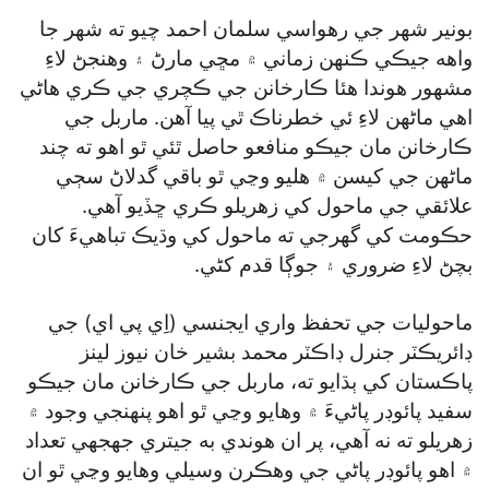
بونير شهر جي رهواسي سلمان احمد چيو ته شهر جا
واهه جيڪي ڪنهن زماني ۾ مڇي مارڻ ۽ وهنجڻ لاءِ
مشهور هوندا هئا ڪارخانن جي ڪچري جي ڪري هاڻي
اهي ماڻهن لاءِ ئي خطرناڪ ٿي پيا آهن. ماربل جي
ڪارخانن مان جيڪو منافعو حاصل ٿئي ٿو اهو ته چند
ماڻهن جي کيسن ۾ هليو وڃي ٿو باقي گدلاڻ سڄي
علائقي جي ماحول کي زهريلو ڪري ڇڏيو آهي.
حڪومت کي گھرجي ته ماحول کي وڌيڪ تباهيءَ کان
بچڻ لاءِ ضروري ۽ جوڳا قدم کڻي.
ماحوليات جي تحفظ واري ايجنسي (اِي پي اي) جي
ڊائريڪٽر جنرل ڊاڪٽر محمد بشير خان نيوز لينز
پاڪستان کي ٻڌايو ته، ماربل جي ڪارخانن مان جيڪو
سفيد پائوڊر پاڻيءَ ۾ وهايو وڃي ٿو اهو پنهنجي وجود ۾
زهريلو ته نه آهي، پر ان هوندي به جيتري جهجهي تعداد
۾ اهو پائوڊر پاڻي جي وهڪرن وسيلي وهايو وڃي ٿو ان