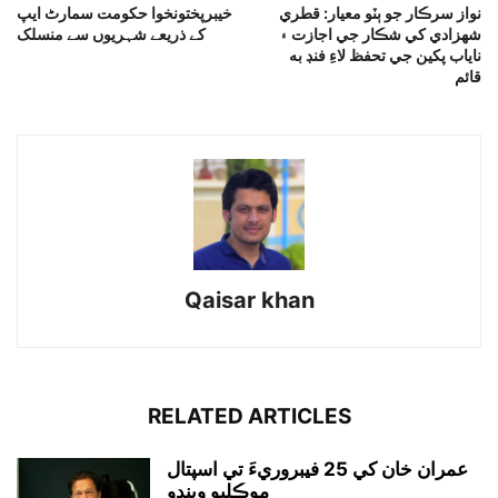
نواز سرڪار جو ٻٽو معيار: قطري
خیبرپختونخوا حکومت سمارٹ ایپ
شهزادي کي شڪار جي اجازت ۽
کے ذریعے شہریوں سے منسلک
ناياب پکين جي تحفظ لاءِ فنڊ به
قائم
Qaisar khan
RELATED ARTICLES
عمران خان کي 25 فيبروريءَ تي اسپتال
موڪليو ويندو