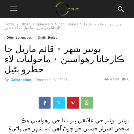
بونير شهر ۾ قائم ماربل جا
Sindhi Stories
Other Languages
Home
ڪارخانا رهواسين ۽ ماحوليات لاءِ خطرو...
Other Languages
Sindhi Stories
بونير شهر ۾ قائم ماربل جا
ڪارخانا رهواسين ۽ ماحوليات لاءِ
خطرو بڻيل
4469
0
By
Qaisar khan
-
December 31, 2016
بونير: بونير جي علائقي پير بابا جي رهواسي هڪ
شخص اسرار حسين جو چوڻ آهي ته، شهر جي پاڻيءَ