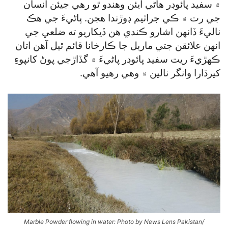
۾ سفيد پائوڊر هاڻي ايئن وهندو ٿو رهي جيئن انسان
جي رت ۾ ڪي جراثيم ڊوڙندا هجن. پاڻيءَ جي هڪ
ناليءَ ڏانهن اشارو ڪندي هن ڏيکاريو ته ضلعي جي
انهن علائقن جتي ماربل جا ڪارخانا قائم ٿيل آهن اتان
ڪهڙيءَ ريت سفيد پائوڊر پاڻيءَ ۾ گڏاڙجي پوڻ کانپوءِ
کيرڌارا وانگر نالين ۾ وهي رهيو آهي.
Marble Powder flowing in water: Photo by News Lens Pakistan/