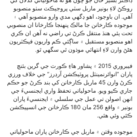
ڊاڪٽر بشير خان جو چوڻ هو ته ماحولياتي گدلاڻ کي
روڪڻ لاءِ بونير ماربل سٽي پروجيڪٽ سٺو منصوبو
آهي. ان باوجود، اهو ڊگھي مدي وارو منصوبو آهي ۽
موجوده ڪارخانن جا مالڪ پنهنجا ڪارخانا ان منصوبي
تحت ٻئي هنڌ منتقل ڪرڻ تي راضي نه آهن ان ڪري
اهو منصوبو مستقبل ۾ ساڳئي ڪم واريون فيڪٽريون
هڻڻ وارن لاءِ انتهائي موذون ٿي سگھي ٿو.
فيبروري 2015 ۾ پشاور هاءِ ڪورٽ جي گرين بئنچ
پاران ”انوائرنمينٽل پروٽيڪشن آرڊرز“ جي خلاف ورزي
ڪرڻ وارن 45 ماربل ڪارخانن کي بند ڪرڻ جو حڪم
جاري ڪيو ويو. ماحولياتي تحفظ واري ايجنسيءَ جي
انهن اصولن تي عمل جي سلسلي ۾ ايجنسيءَ پاران
بونير ۾ واقع 256 مان 180 ڪارخانن جي انسپيڪشن
ڪئي وئي هئي.
موجوده وقتن ۾ ماربل جي ڪارخانن پاران ماحولياتي