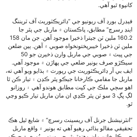
کانپوءِ ٿيو آهي.
فيڊرل بورڊ آف ريونيو جي ”ڊائريڪٽوريٽ آف ٽريننگ
اينڊ رسرچ“ مطابق، پاڪستان ۾ ماربل جي پٿر جا
160.2 ملين ٽن جيترا ذخيرا موجود آهن. جن مان 158
ملين ٽن ذخيرا خيبرپختونخواه صوبي ۾ آهن. ٻين ضلعن
جي ڀيٽ ۾ صوبي جي ماربل وارن ذخيرن جو 50
سيڪڙو صرف بونير ضلعي جي پهاڙن ۾ موجود آهي.
ايف بي آر ڊائريڪٽوريٽ جي رپورٽ ۾ ٻڌايو ويو آهي ته،
ماربل جا مقامي ڪارخانا جيڪو پٿر ڪڍن ۽ تيار ڪن ٿا
اهو سڄي ملڪ جي کپت مطابق هوندو آهي ۽ روزانو
لڳ ڀڳ 3 سو ٽن پٿر ڪڍي ان مان ماربل تيار ڪيو وڃي
ٿو.
”انٽرنيشنل جرنل آف ريسينٽ رسرچ“ ۾ شايع ٿيل هڪ
تحقيقي مقالو ٻڌائي رهيو آهي ته بونير ۾ واقع ماربل
جي ڪارخانن مان وهندڙ پٿر جي سنهي ٻُوري ۾ جيڪو