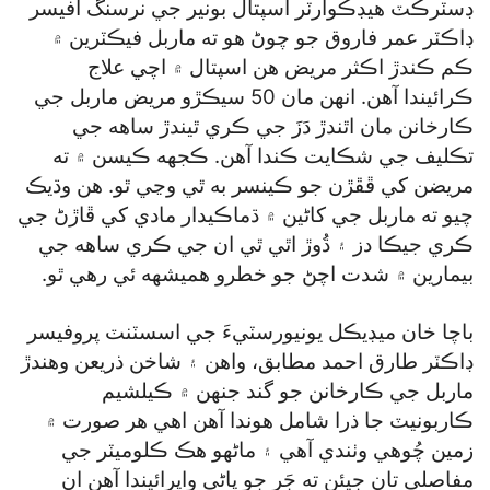
ڊسٽرڪٽ هيڊڪوارٽر اسپتال بونير جي نرسنگ آفيسر
ڊاڪٽر عمر فاروق جو چوڻ هو ته ماربل فيڪٽرين ۾
ڪم ڪندڙ اڪثر مريض هن اسپتال ۾ اچي علاج
ڪرائيندا آهن. انهن مان 50 سيڪڙو مريض ماربل جي
ڪارخانن مان اٿندڙ دَزَ جي ڪري ٿيندڙ ساهه جي
تڪليف جي شڪايت ڪندا آهن. ڪجهه ڪيسن ۾ ته
مريضن کي ڦڦڙن جو ڪينسر به ٿي وڃي ٿو. هن وڌيڪ
چيو ته ماربل جي کاڻين ۾ ڌماڪيدار مادي کي ڦاڙڻ جي
ڪري جيڪا دز ۽ ڌُوڙ اٿي ٿي ان جي ڪري ساهه جي
بيمارين ۾ شدت اچڻ جو خطرو هميشهه ئي رهي ٿو.
باچا خان ميڊيڪل يونيورسٽيءَ جي اسسٽنٽ پروفيسر
ڊاڪٽر طارق احمد مطابق، واهن ۽ شاخن ذريعن وهندڙ
ماربل جي ڪارخانن جو گند جنهن ۾ ڪيلشيم
ڪاربونيٽ جا ذرا شامل هوندا آهن اهي هر صورت ۾
زمين چُوهي وٺندي آهي ۽ ماڻهو هڪ ڪلوميٽر جي
مفاصلي تان جيئن ته جَر جو پاڻي واپرائيندا آهن ان