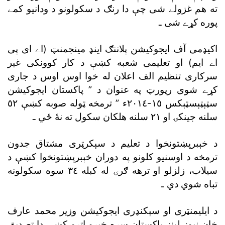
ته هم غزولے شى چې دا رنګ د سکولونو د ودانيو کمے
پوره کړے شى ـ
اکيډمى آف ايجوکيشن پلاننګ اينډ مينجمنټ (اے اى پى
اے ايم) او تعليمى شعبه کښې د کار کوونکى غير
سرکارى تنظيم الف اعلان له خوا اوس اوس د جارى
کړے شوى رپورټ په عنوان د ” پاکستان ايجوکيشن
سټېټېسټېکس ١٥-٢٠١٤ء ” ترمخه ټوله صوبه کښې ٥٢
سلنه جينکۍ او ٢١ سلنه هلکان سکول ته نۀ ځي ـ
د خېبرپښتونخوا د تعليم د سېکرټرى مشتاق جدون
ترمخه د اوسنيو کلونو په دوران خېبرپښتونخوا کښې د
سيلاب، زلزلو او ترهه ګرۍ له کبله ٣٤ سوه سکولونه
تباه شوي دي ـ
د ايليمنټرى او سېکنډرى ايجوکيشن وزير محمد عارف
خان نيوز لينز پاکستان سره خبرو اترو کښې دا تصديق