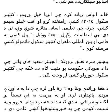
اسانيو سينګاريدے هم شى ـ “
خالد الياس زياته کړه چې انډيا خپل وړومبے کنټينر
سکول ٢٠١٥ء کښې رامنځته کړو او افت ځپلو سيمو
کښې، چرته چې تعليمى اسانۍ متاثره شوې وې، ئې د
دې بڼې انتظامات وکړل ـ هغۀ ووئيل :” پيل کښې به
قامى او بېن المللى ماهران کنټينر سکول قائمولو کښې
مرسته کوي ـ “
پېښور سره تعلق لروونکے انجينئر سعيد خان وائي چې
دا د صوبائى حکومت يو مثبت ګام دے ځکه چې کنټينر
سکول جوړولو کښې لږ وخت لګى ـ
د هغۀ وړاندې وېنا وه :” زۀ باور لرم چې دا به د اوږدې
مودې پائېدارى لرى او په مرمت به ئې نسبتاَ لږ
لګښتونه راځي له دې کبله دا د خښتو د ودانۍ جوړولو په
نسبت، کومې چې په خېبرپښتونخوا کښې عامې دي، د