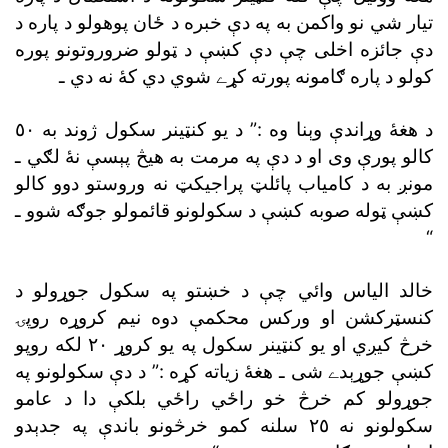
تيار شي نو واکمن به په دې خبره د ځان پوهولو د پاره د
دې جائزه اخلى چې دې کښې د ټولو ضروروتونو پوره
کولو د پاره ګامونه پورته کړے شوي دي کۀ نه دي ـ
د هغۀ وړاندې وېنا وه :” د يو کنټينر سکول ژوند به ٥٠
کالو پورې وى او د دې په مرمت به هيڅ پېسې نۀ لګي ـ
مونږ به د کامياب پائلټ پراجيکټ نه وروستو دوو کالو
کښې ټوله صوبه کښې د سکولونو قائمولو جوګه شوو ـ
“
خالد الياس وائي چې د خښتو په سکول جوړولو د
کنسټرکشن او ورکس محکمې دوه نيم کروړه روپۍ
خرڅ کيږي او يو کنټينر سکول په يو کروړ ٢٠ لکه روپو
کښې جوړېدے شى ـ هغۀ زياته کړه :” د دې سکولونو په
جوړولو کم خرڅ خو راځي راځي بلکې دا د عامو
سکولونو نه ٢٥ سلنه کمو خرڅونو باندې په جدېدو