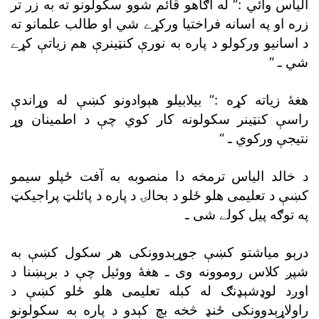
الياس وائي :” له اګاهو قائم شوو سکولونو ته به زر تر
زره او په اسانه فراختيا ورکړے شي او طالب علمانو ته
د اسانيو ورکولو د پاره به نورې کنټينرې هم زياتې کړے
شي ـ “
هغۀ زياته کړه :” بيلابيلو هېوادونو کښې له وړاندې
راسې کنټينر سکولونه کار کوي چې د اطمينان وړ
نتيجې ورکوي ـ “
د خالد الياس ترمخه دا منصوبه به آفت ځپلو سيمو
کښې د تعليمى هلو ځلو د بحالۍ د پاره د پائلټ پراجيکټ
په توګه پيل کولے شى ـ
درېو مياشتو کښې جوړېدوونکى هر سکول کښې به
شپږ کلاس روموونه وى ـ هغۀ ووئيل چې د برېښنا د
اوږد لوډشېډنګ له کبله تعليمى هلو ځلو کښې د
راولاړېدوونکى ځنډ څخه بچ کېدو د پاره به سکولونو