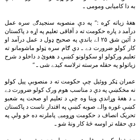
به دا کاميابى ومومى ـ
هغۀ زياته کړه :” په دې منصوبه سنجيدګۍ سره عمل
درآمد د پاره حکومت ته د آفاقى تعليم په اړه د پاکستان
د آئين شق ٢٥ اے باندې په صحيح ډول د عمل درآمد او
کار کولو ضرورت دے ـ دې ګام سره ټولو ماشومانو ته
تعليم ورکولو او سکولونو کښې د هغوئ د داخلو د شرح
زياتولو په حقله مرسته ترلاسه کيدے شى ـ “
عمران ټکر ووئيل چې حکومت ته د منصوبې پيل کولو
نه مخکښې په دې د مناسب هوم ورک کولو ضرورت دے
ـ د هغۀ وړاندې وېنا وه چې د تعليم او صحت په شعبو
کښې غوره والے صوبه کښې په اقتدار ناست د پاکستان
تحريک انصاف د حکومت وړومبۍ پاملرنه ده خو ولې په
دې حقله تر اوسه څۀ کار ونۀ شو ـ