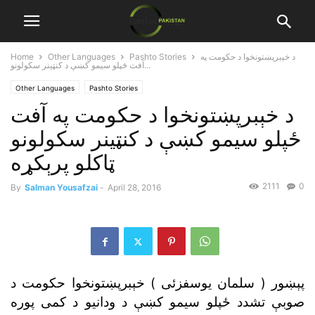
د خېبرپښتونخوا د حکومت په
Pashto Stories
Other Languages
Home
آفت ځپلو سيمو کښې د کنټينر سکولونو...
Other Languages
Pashto Stories
د خېبرپښتونخوا د حکومت په آفت
ځپلو سيمو کښې د کنټينر سکولونو
ټاکلو پرېکړه
2111
0
By
Salman Yousafzai
-
April 28, 2016
پېښور ( سلمان يوسفزئى ) خېبرپښتونخوا حکومت د
صوبې تشدد ځپلو سيمو کښې د ودانيو د کمى پوره