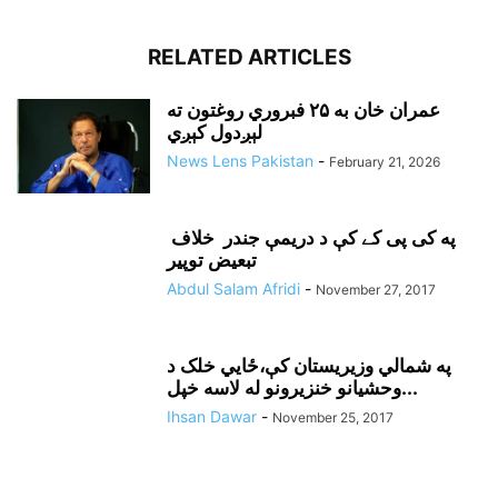
RELATED ARTICLES
عمران خان به ۲۵ فبروري روغتون ته
لېږدول کېږي
News Lens Pakistan
-
February 21, 2026
په کی پی کے کې د دريمې جندر خلاف
تبعيض توپير
Abdul Salam Afridi
-
November 27, 2017
په شمالي وزيريستان کې،ځايي خلک د
وحشيانو خنزيرونو له لاسه خپل...
Ihsan Dawar
-
November 25, 2017