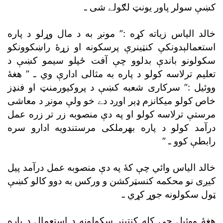
کښې سولر پاور يونټ لګولے شى ـ
خالد الياس زياته کړه :” مونږ به د مال وړلو د پاره
استعمالېدونکې کنټينرې پرسکونه او زړۀ راښکوونکو
سکولونو باندې بدلوو چې آفت ځپلو سيمو کښې د
تعليم ترلاسه کولو د پاره به مثالى ادارې وي ـ ” هغۀ
ووئيل :” سرکارى شعبه کښې د پروکيورمنټ او فنډز
خاص کولو ميکانزم ډېر اوږد دے خو ولې مونږ د معاشى
مرستې ترلاسه کولو او په دې منصوبه زر تر زره عمل
درآمد کولو د پاره بهرملکى مرستندويه ادارو سره
رابطې کوو ـ ”
خالد الياس وائي چې کۀ په دې منصوبه عمل درآمد پيل
کيږى نو محکمه کنسټرکشن و ورکس به دوو کالو کښې
ټول سکولونه جوړ کړي ـ
هغۀ ووئيل چې کله کنټينر سکولونه د استعمال د پاره