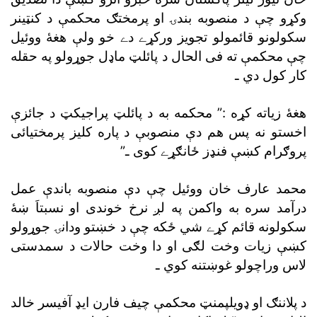
وکړو چې د منصوبه بندۍ او پرمختګ محکمې د کنټينر
سکولونو قائمولو تجويز ورکړے دے خو ولې هغۀ ووئيل
چې محکمې ته فى الحال د پائلټ ماډل جوړولو په حقله
کار کول دي ـ
هغۀ زياته کړه :” محکمه به د پائلټ پراجيکټ د جائزې
اخستو نه پس هم دې منصوبې د پاره کليز پرمختيائى
پروګرام کښې فنډز ځانګړے کوى ـ”
محمد عارف خان ووئيل چې دې منصوبه باندې عمل
درآمد سره به واکمن په لږ نرخ خوندى او نسبتاَ ښۀ
سکولونه قائم کړے شي ځکه چې د خښتو ودانۍ جوړولو
کښې زيات وخت لګى او دا وخت حالات د سمدستى
لاس وراچولو غوښتنه کوي ـ
د پلاننګ او ډويلپمنټ محکمې چيف فارن ايډ آفيسر خالد