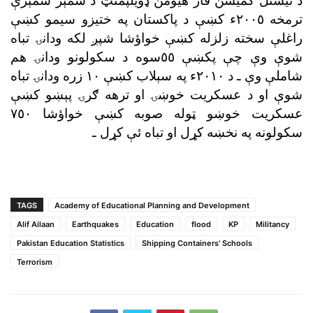
د نيشنل کميشن فار هيومن ډويلپمنټ د شمېر شمېرې
ترمخه ٢٠٠٥ء کښې د پاکستان په ختيزو سيمو کښې
راغلې سخته زلزله کښې خواؤشا شپږ لکه ودانۍ تباه
شوې وې چې پکښې ٥٥سوه د سکولونو ودانۍ هم
شاملې وې ـ د ٢٠١٠ء په سېلاب کښې ١٠ زره ودانۍ تباه
شوې او د عسکريت خوښۍ او ترهه ګرۍ پېښو کښې
عسکريت خوښو ټوله صوبه کښې خواؤشا ٧٥٠
سکولونه په نخښه کړل او تباه ئې کړل ـ
TAGS
Academy of Educational Planning and Development
Alif Ailaan
Earthquakes
Education
flood
KP
Militancy
Pakistan Education Statistics
Shipping Containers' Schools
Terrorism