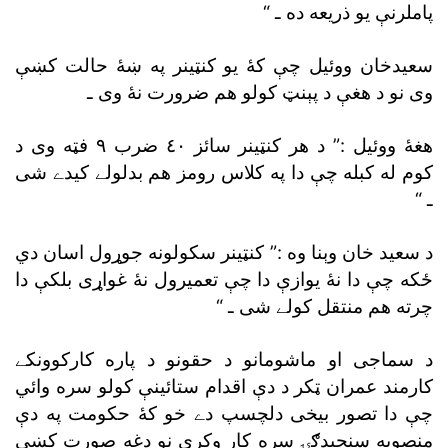
پاملرنې يو ذريعه ده ـ “
سعيدخان ووئيل چې کۀ يو کنټينر په ښۀ حالت کښې
وى نو د هغې د پېنټ کولو هم ضرورت نۀ وى ـ
هغۀ ووئيل :” د هر کنټينر سائز ٤٠ ضرب ٩ فټه وى د
کوم له کبله چې دا په کلاس رومز هم بدلولے کيدے شى
ـ “
د سعيد خان وېنا وه :” کنټينر سکولونه جوړول اسان دي
ځکه چې دا نۀ يوازې دا چې تعميرول نۀ غواړى بلکې دا
چرته هم منتقل کولے شى ـ “
د سماجى او ماشومانو د حقونو د پاره کارکوونکے
کارمند عمران ټکر د دې اقدام ستائينې کولو سره وائي
چې دا تصور بيخى دلچسپ دے خو کۀ حکومت په دې
منصوبه سنجيدګۍ سره کار وکړى نو دغه صورت کښې