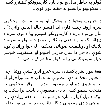
کولو په خاطر مال وړلو د پاره کارېدوونکو کنټينرو کښې
د سکولونو پرانستو په حقله غور کوى ـ
د خېبرپښتونخوا د پرمختګ او منصوبه بندۍ محکمې
سره اړوند چيف فارن ايډ آفيسر خالد الياس وائي :” د
مال وړلو د پاره د کارېدوونکو کنټينرو بيا د نوى سره د
ډيزائن کولو او د هغې په کلاس رومز د بدلولو منصوبه د
پلاننګ او ډويلپمنټ صوبائى محکمې له خوا وړاندې کړے
شوې ده چې دا شان قدرتى آفتونو او عسکريت خوښۍ
ځپلو سيمو کښې بيا سکولونه قائم کړے شي ـ “
هغۀ نيوز لينز پاکستان سره خبرو اترو کښې ووئيل چې
د تعليم محکمه دې منصوبې ته عملى جامه وراچولو له
تياره شوې ده او د منصوبه بندۍ او ترقۍ محکمې ته
منتخب سيمو کښې د دې منصوبې د پائلټ پراجيکټ په
توګه د پيل کولو د پاره غږ شوے دے ـ د هغۀ وړاندې وېنا
وه چې د دې منصوبې د کار دائره به د صوبې نور ضلعو