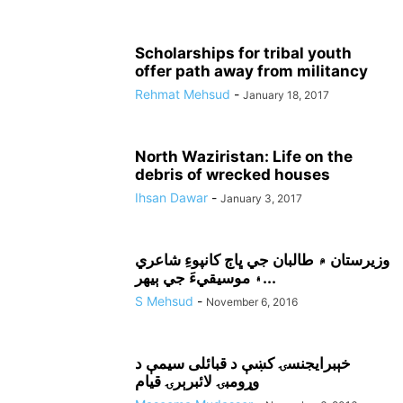
Scholarships for tribal youth
offer path away from militancy
Rehmat Mehsud
-
January 18, 2017
North Waziristan: Life on the
debris of wrecked houses
Ihsan Dawar
-
January 3, 2017
وزيرستان ۾ طالبان جي ڀاڄ کانپوءِ شاعري
۽ موسيقيءَ جي ٻيهر...
S Mehsud
-
November 6, 2016
خېبرايجنسۍ کښې د قبائلى سيمې د
وړومبۍ لائبرېرۍ قيام