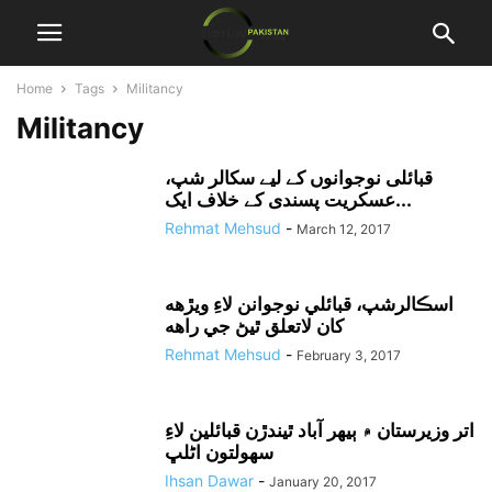
Home
Tags
Militancy
Militancy
قبائلی نوجوانوں کے لیے سکالر شپ،
عسکریت پسندی کے خلاف ایک...
Rehmat Mehsud
-
March 12, 2017
اسڪالرشپ، قبائلي نوجوانن لاءِ ويڙهه
کان لاتعلق ٿيڻ جي راهه
Rehmat Mehsud
-
February 3, 2017
اتر وزيرستان ۾ ٻيهر آباد ٿيندڙن قبائلين لاءِ
سهولتون اڻلڀ
Ihsan Dawar
-
January 20, 2017