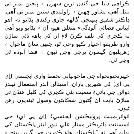
ڪراچي دنيا جي گندن ترين شهرن ۾ پنجين نمبر تي
بيٺل آهي، پشاور ڇهين ۽ راولپنڊي ستين نمبر تي آهي.
ڊاڪٽر شفيق پنهنجي ڳالهه جاري رکندي ٻڌايو ته، اهو
اڀياس فضائي آلودگيءَ متعلق هيو، ان ۾ ٻڌايو ويو آهي
ته ڪچري کي تلف ڪرڻ لاءِ ان کي باهه ڏئي ساڙڻ
وارو طريقو اختيار ڪيو وڃي ٿو، جنهن سان ماحول ۾
زهريليون گيسون ڀرجي وڃن ٿيون ۽ فضا آلوده ٿي
وڃي ٿي.
خيبرپختونخواه جي ماحولياتي تحفظ واري ايجنسي (اِي
پي اي) کي شهرين پاران، اسپتالن اندر استعمال ٿيندڙ
دوائن جي پاڻيءَ سميت ٻئي ڪچري کي کليل هنڌن تي
ساڙڻ بابت اڻ ڳڻيون شڪايتون وصول ٿينديون رهن
ٿيون.
انوائرنمينٽ پروٽيڪشن ايجنسيءَ (اِي پي اي) جي
اسسٽنٽ ڊائريڪٽر ممتاز علي نيوز لينز پاڪستان کي
ٻڌايو آهي ته ”پاڪستان هاءِ ڪورٽ جي گرين بينچ ۾