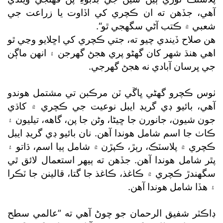
آهي، جڏهن ته ان ڪچري کي اڏاوت يا زراعت جي
شعبي ۾ ڪتب آڻي سگھجي ٿو“.
هن صلاح ڏيندي چيو ته، جتي ڪچري کي اڇلايو وڃي ٿو
اهي هنڌ شهر کان گھڻو پري هجڻ گھرجن ۽ انهن ماڳن
جي ڀرسان آبادي نه هجڻ گھرجي.
ٺوس ڪچرو گھڻي ڀاڱي ٽن مرڪبن تي مشتمل هوندو
آهي، بائيو ڊي گريڊ ايبل نوعيت جي ڪچري ۾ کاڌي
جون شيون، جانورن جا ڇيڻا، وڻن جا پن، گاهه، تيليون ۽
ڪاٺ جا اسم شامل هوندا آهن. نان بائيو ڊي گريڊ ايبل
ڪچري ۾ پلاسٽڪ، رٻڙ، ڪپڙن ۾ شامل ٻيا اسم، ڌاتو ۽
پٿر شامل هوندا آهن. جڏهن ته ٻيهر استعمال لائق ٿي
سگھندڙ ڪچري ۾ ڪاغذ، ڪاغذ جا گتا، قالينن جا ٽڪرا
۽ هڏا شامل هوندا آهن.
ڊاڪٽر شفيق الرحمان جو چوڻ آهي ته ”عالمي سطح