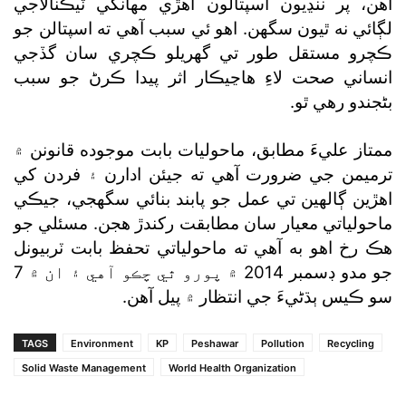
آهن، پر ننڍيون اسپتالون اهڙي مهانگي ٽيڪنالاجي
لڳائي نه ٿيون سگھن. اهو ئي سبب آهي ته اسپتالن جو
ڪچرو مستقل طور تي گھريلو ڪچري سان گڏجي
انساني صحت لاءِ هاڃيڪار اثر پيدا ڪرڻ جو سبب
بڻجندو رهي ٿو.
ممتاز عليءَ مطابق، ماحوليات بابت موجوده قانونن ۾
ترميمن جي ضرورت آهي ته جيئن ادارن ۽ فردن کي
اهڙين ڳالهين تي عمل جو پابند بنائي سگھجي، جيڪي
ماحولياتي معيار سان مطابقت رکندڙ هجن. مسئلي جو
هڪ رخ اهو به آهي ته ماحولياتي تحفظ بابت ٽربيونل
جو مدو ڊسمبر 2014 ۾ پورو ٿي چڪو آهي ۽ ان ۾ 7
سو ڪيس ٻڌڻيءَ جي انتظار ۾ پيل آهن.
TAGS
Environment
KP
Peshawar
Pollution
Recycling
Solid Waste Management
World Health Organization