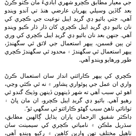
جي معيار مطابق ڪچرو شهري آباديءَ مان ڪٺو ڪرڻ
بعد گاڏين وسيلي پهريان عارضي هنڌ تي آندو ويندو
آهي، جتي بائيو ڊي گريڊ ايبل نوعيت جي ڪچري کي
نان بائيو ڊي گريڊ ايبل ڪچري کان ڌار ڌار ڪيو ويندو
آهي. جنهن بعد نان بائيو ڊي گريڊ ايبل ڪچري کي وري
ٽن ٻين قسمن، ٻيهر استعمال جي لائق ٿي سگھندڙ،
ٻيهر استعمال ٿي سگھندڙ ۽ محدود ٿي سگھندڙ ڪچري
طور ورهايو ويندو آهي.
ڪچري کي ٻيهر ڪارائتي انداز سان استعمال ڪرڻ
واري ان عمل جي پوئواري پشاور ۾ نه ٿي ڪئي وڃي،
اهو ئي سبب آهي ته شهر ڏينهون ڏينهن وڌيڪ گندو ٿي
رهيو آهي. بائيو ڊي گريڊ ايبل ڪچرو، ان مان ڀاڻ ۽
توانائي ٺاهڻ سبب گھڻو ڪارائتو ٿي سگھي ٿو“.
ڊاڪٽر شفيق الرحمان پاران ٻڌايل ڳالهين مطابق،
سڌريل ملڪن ۾ نامياتي ڪچري کي سيمينٽ سان
ٺاهيل مختلف تهن وارين کاهين ۾ رکيو ويندو آهي،