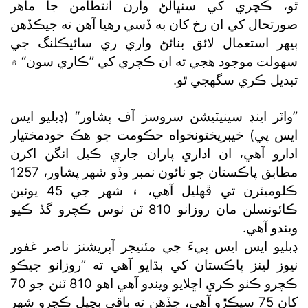
ٿو، ڪچري کي سنڀالڻ وارن انتطامن جا ماهر
صورتحال کي ان رخ کان به ڏسي رهيا آهن ته جيڪڏهن
ٻيهر استعمال لائق بنائڻ واري ري سائيڪلنگ جي
سهولت موجود هجي ته ان ڪچري کي ”ڪاري سون“ ۾
تبديل ڪري سگھجي ٿو.
”واٽر اينڊ سينيٽيشن سروسز آف پشاور“ (ڊبليو ايس
ايس پي) خيبرپختونخواه حڪومت جو هڪ خودمختيار
ادارو آهي، ان اداري پاران جاري ڪيل انگن اکرن
مطابق پاڪستان جو نائون نمبر وڏو شهر پشاور، 1257
ڪلوميٽرن تي ڦهليل آهي، ۽ شهر جي 45 يونين
ڪائونسلن مان روزانو 810 ٽن ٺوس ڪچرو گڏ ڪيو
ويندو آهي.
ڊبليو ايس ايس پيءَ جي مئنيجر آپريشنز ناصر غفور
نيوز لينز پاڪستان کي ٻڌايو آهي ته ”روزانو جيڪو
ڪچرو ڪٺو ڪري اڇلايو ويندو آهي اهو 810 ٽنن جو 70
کان 75 سيڪڙو آهي، جڏهن ته باقي بچيل ڪچرو شهر