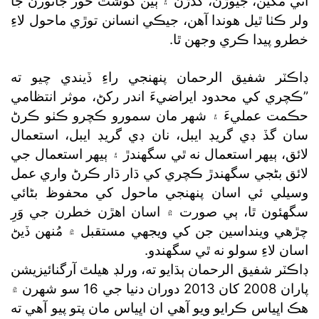
اتي مکين، جيوڙن، گدڙن ۽ ٻين گوشت خور جانورن جا
ولر ڪٺا ٿيل هوندا آهن، جيڪي انسانن توڙي ماحول لاءِ
خطرو پيدا ڪري وجھن ٿا.
ڊاڪٽر شفيق الرحمان پنهنجي راءِ ڏيندي چيو ته
”ڪچري کي محدود ايراضيءَ اندر رکڻ، موثر انتظامي
حڪمت عمليءَ ۽ شهر مان سمورو ڪچرو ڪٺو ڪرڻ
سان گڏ ڊي گريڊ ايبل، نان ڊي گريڊ ايبل، استعمال
لائق، ٻيهر استعمال نه ٿي سگھندڙ ۽ ٻيهر استعمال جي
لائق بڻجي سگھندڙ ڪچري کي ڌار ڌار ڪرڻ واري عمل
وسيلي ئي اسان پنهنجي ماحول کي محفوظ بڻائي
سگھئون ٿا، ٻي صورت ۾ اسان اهڙن خطرن جي وَرِ
چڙهي وينداسين جن کي ويجهي مستقبل ۾ مُنهن ڏيڻ
اسان لاءِ سولو نه ٿي سگھندو.
ڊاڪٽر شفيق الرحمان ٻڌايو ته، ورلڊ هيلٿ آرگنائيزيشن
پاران 2008 کان 2013 دوران دنيا جي 16 سو شهرن ۾
هڪ اڀياس ڪرايو ويو آهي ان اڀياس مان پتو پيو آهي ته