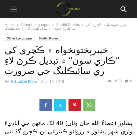
خيبرپختونخواه ۾ ڪَچِري کي
Sindhi Stories
Other Languages
Home
”ڪاري سون“ ۾ تبديل ڪرڻ لاءِ ري سائيڪلنگ...
Other Languages
Sindhi Stories
خيبرپختونخواه ۾ ڪَچِري کي
”ڪاري سون“ ۾ تبديل ڪرڻ لاءِ
ري سائيڪلنگ جي ضرورت
1636
0
By
Attaullah Khan
-
April 19, 2016
پشاور (عطاءُ الله خان وٽان) 40 لک ماڻهن جي آباديءَ
واري شهر پشاور ۾ رزوانو ڪيترائي ٽن ڪچرو گڏ ٿئي