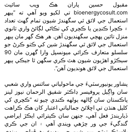
مقبول حسين پاران هڪ ويب سائيٽ
bioenergycosult.com تي لکيو ويو آهي ته ”ٻيهر
استعمال جي لائق ٿي سگھندڙ شيون تمام گھٽ تعداد
۾ ڪچرا ڪنڍين يا ڪچري کي ٺڪاڻي لڳائڻ واري ثانوي
منزل تائين پهچي سگھنديون آهن. هر هڪ گھر مان ٻيهر
استعمال جي لائق ٿي سگھندڙ شين کي ڪٺو ڪرڻ جو
سلسلو متعارف ڪرائي ميونسپل وارا گھرن مان 90
سيڪڙو اهڙيون شيون هٿ ڪري سگھن ٿا جيڪي ٻيهر
استعمال جي لائق هونديون آهن“.
پشاور يونيورسٽيءَ جي ماحولياتي سائنس واري شعبي
سان واڳيل پروفيسر ڊاڪٽر شفيق الرحمان نيوز لينز
پاڪستان سان ڳالهه ٻولهه ڪندي چيو ته ”ڪچري کي
کليل هنڌن تي اڇلائڻ جمالياتي اعتبار کان هڪ ڪراهت
ڏياريندڙ فعل آهي، جنهن سان ڪيترائي ايڪڙ ايراضي
گندگيءَ جي ور چڙهي ويندي آهي ۽ ان جي ڪري
پلاسٽڪ توڙي ٻين شين جي بدبوءِ پڻ ڦهلجي ويندي