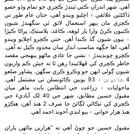
آهي. شهر اندران ڪٺي ٿيندڙ ڪچري جو تمام وڏو حصو
ڏاکڻئين علائقي ۾ اڇليو ويندو آهي، جتان عام طور تي
ڪچري مان ٻيهر استعمال لائق ٿي سگهندڙ شيون
ڪٺيون ڪرڻ وارا ٻار لوهه، ڪاغذ، پلاسٽڪ، پراڻا ڪپڙا
۽ ٻيون شيون گڏ ڪندا آهن. جتي ڪچرو اڇلايو ويندو
آهي، اها جڳهه مناسب انداز سان محدود ڪيل نه آهي.
ڪچرو چونڊيندڙ ۽ نشي جا عادي ماڻهو پنهنجي مقصد
خاطر ڪچري کي ڦهلائيندا رهن ٿا ته جيئن ڪم واريون
شيون ڳولي انهن جو وڪرو ڪري سگھن. پشاور ضلعو
4 ٽائونن ۽ 93 يونين ڪائونسلن تي مشتمل آهي.
ماحوليات ۽ زراعت جي انتظامن بابت ماهر ميان
مقبول حسين مطابق، شهر جي 40 لک آباديءَ جي
ڪچري کي ٺڪاڻي لڳائڻ جا صرف 2 هنڌ آهن، هڪڙو
هنڌ هزار خواني ۽ ٻيو لنڊي آخوند احمد آهي.
مقبول حسين جو چوڻ آهي ته ”هزارين ماڻهن پاران