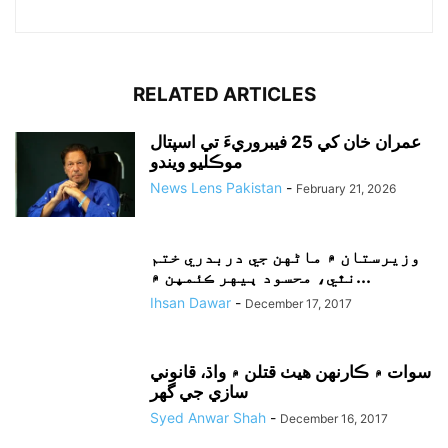
RELATED ARTICLES
عمران خان کي 25 فيبروريءَ تي اسپتال
موڪليو ويندو
News Lens Pakistan
-
February 21, 2026
وزيرستان ۾ ماڻهن جي دربدري ختم
نٿي، محسود ٻيهر ڪئمپن ۾...
Ihsan Dawar
-
December 17, 2017
سوات ۾ ڪارنهن هيٺ قتلن ۾ واڌ، قانوني
سازي جي گهر
Syed Anwar Shah
-
December 16, 2017