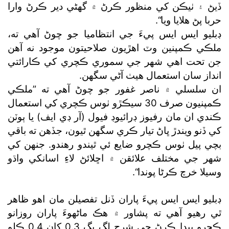
ڏيڻ ۽ ٺيڪن کي منظور ڪرڻ ۾ گھڻي دير ڪرڻ وارا
حربا پڻ هلايا ويا“.
ڊبليو ايس ايس پيءَ جي انتظاميا جو چوڻ آهي ته،
ملڪي ڪمپنين وٽ اهڙيون صلاحيتون موجود نه آهن
جن تحت اهي شهر جي سموري ڪچري کي ڪارائتي
انداز سان استعمال هيٺ آڻي سگھن.
ان سلسلي ۾ ناصر غفور جو چوڻ آهي ته ”ملڪي
ڪمپنيون صرف 30 سيڪڙو ٺوس ڪچري کي استعمال
ڪندي ان مان رفيوز ڊرائيوڊ فيول (آر ڊي ايف) يا ٻوٽن
کي ڏنو ويندڙ ڀاڻ تيار ڪري سگھن ٿيون، جڏهن ته باقي
بچي پيل ٺوس ڪچرو ضايع ئي ٿيندو رهندو. جنهن کي
شهر جي مختلف علائقن ۾ اڇلائڻ لاءِ اسانکي واڌو
وسيلا خرچ ڪرڻا پوندا“.
ڊبليو ايس ايس پيءَ پاران ڏنل تفصيلن مان اهو ظاهر
ٿي رهيو آهي ته پشاور ۾ هڪ ماڻهوءَ پاران روزانو
ڪچرو پيدا ڪرڻ جي شرح لڳ ڀڳ 0.3 کان 0.4 ڪلو