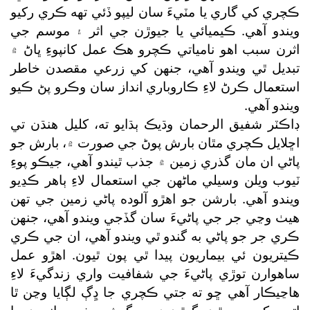
ڪچري کي گاري يا مٽيءَ سان ليپو ڏئي تهه ڪري رکيو
ويندو آهي. ڪيميائي يا جيوڙن جي اثر ۽ موسم جي
اثرن سبب اهو نامياتي ڪچرو هڪ عمل کانپوءِ ڀاڻ ۾
تبديل ٿي ويندو آهي، جنهن کي زرعي مقصدن خاطر
استعمال ڪرڻ لاءِ ڪاروباري انداز سان وڪرو پڻ ڪيو
ويندو آهي.
ڊاڪٽر شفيق الرحمان وڌيڪ ٻڌايو ته، کليل هنڌن تي
اڇلايل ڪچري مٿان بارش پوڻ جي صورت ۾، بارش جو
پاڻي ان مان گذري زمين ۾ جذب ٿيندو آهي، جيڪو پوءِ
ٽيوب ويلن وسيلي ماڻهن جي استعمال لاءِ ٻاهر ڪڍيو
ويندو آهي. بارشن جو اهڙو آلوده پاڻي زمين جي تهن
هيٺ وڃي جر جي پاڻيءَ سان گڏجي ويندو آهي، جنهن
ڪري جر جو پاڻي به گندو ٿي ويندو آهي، ان جي ڪري
ڪيتريون ئي بيماريون پيدا ٿي پون ٿيون. اهڙو عمل
ساهوارن توڙي پاڻيءَ جي شفافيت واري زندگيءَ لاءِ
هاڃيڪار آهي ڇو ته جتي ڪچري جا ڍِڳ لڳايا وڃن ٿا