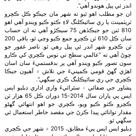
اندر ئي پيل هوندو آهي“.
ان جو مطلب اهو ٿيو ته شهر مان جيڪو ڪل ڪچرو
ٽريٽمينٽ يا ري سائيڪلنگ لاءِ ڪٺو ڪيو ويندو آهي اهو
810 ٽنن جو جيڪڏهن 75 سيڪڙو آهي ته ان حساب
سان ڪل 610 ٽن ڪچرو جمع ڪيو وڃي ٿو، باقي 200
ٽن ڪچرو شهر اندر ئي پيل رهي ٿو. ناصر غفور جو
چوڻ آهي ته ”عالمي سطح تي ٺوس ڪچري کي ڪارو
سون تصور ڪيو ويندو آهي پر بدقستميءَ سان اسان
اهڙي گھڻ قومي ڪمپنيءَ جي تلاش ۾ آهيون جيڪا
ڪچري جي ري سائيڪلنگ ڪري سگھي“.
پشاور جي صفائي ۽ سٿرائيءَ واري اداري ڊبليو ايس
ايس پي پاران سال 2014-15 دوران ڪل 65 هزار ٽن
ڪچرو ڪٺو ڪيو ويو، ڪچري جو اهو انتهائي گھڻو
مقدار توانائي پيدا ڪرڻ جي مقصد خاطر استعمال ٿي
سگھي ٿو.
ڊبليو ايس ايس پيءَ مطابق، 2015 ۾ شهر جي ڪچري