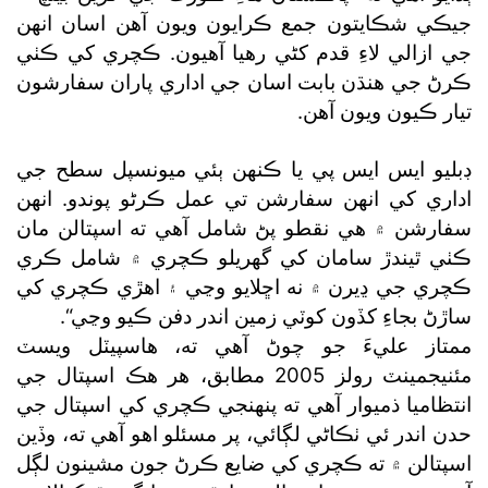
جيڪي شڪايتون جمع ڪرايون ويون آهن اسان انهن
جي ازالي لاءِ قدم کڻي رهيا آهيون. ڪچري کي ڪٺي
ڪرڻ جي هنڌن بابت اسان جي اداري پاران سفارشون
تيار ڪيون ويون آهن.
ڊبليو ايس ايس پي يا ڪنهن ٻئي ميونسپل سطح جي
اداري کي انهن سفارشن تي عمل ڪرڻو پوندو. انهن
سفارشن ۾ هي نقطو پڻ شامل آهي ته اسپتالن مان
ڪٺي ٿيندڙ سامان کي گھريلو ڪچري ۾ شامل ڪري
ڪچري جي ڍيرن ۾ نه اڇلايو وڃي ۽ اهڙي ڪچري کي
ساڙڻ بجاءِ کڏون کوٽي زمين اندر دفن ڪيو وڃي“.
ممتاز عليءَ جو چوڻ آهي ته، هاسپيٽل ويسٽ
مئنيجمينٽ رولز 2005 مطابق، هر هڪ اسپتال جي
انتظاميا ذميوار آهي ته پنهنجي ڪچري کي اسپتال جي
حدن اندر ئي ٺڪاڻي لڳائي، پر مسئلو اهو آهي ته، وڏين
اسپتالن ۾ ته ڪچري کي ضايع ڪرڻ جون مشينون لڳل