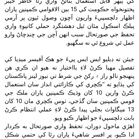
کي ٻيهر قابل استعمال بنائڻ واري رٿا خاطر خيبر
پختونخواه حڪومت کي 15 بين الاقوامي ڪمپنين پاران
اظهار دلچسپيءَ واريون آڇون وصول ٿيون پر آرمي
پبلڪ اسڪول مٿان ٿيل دهشتگرد حملي کانپوءِ واري
تحفظ جي صورتحال سبب انهن آڇن جي ڇنڊڇاڻ وارو
عمل ئي شروع ٿي نه سگهيو.
جيئن ته ڊبليو ايس ايس پيءَ جو هڪ آفيسر ميڊيا کي
تفصيل مهيا ڪرڻ لاءِ بااختيار نه هيو ان ڪري هن
پنهنجو نالو راز ۾ رکڻ جي شرط تي نيوز لينز پاڪستان
کي ٻڌايو ته ”ڪچري کي ڪارائتي انداز سان استعمال
ڪرڻ وارين 10 کان وڌيڪ ڪمپنين پاران ملڪ جي
قومي ڪمپنين سان گڏجي، ٺوس ڪچري مان 10 کان
13 ميگاواٽ بجلي پيدا ڪرڻ لاءِ عملي انتظام ڪرڻ
بابت دلچسپيءَ جو اظهار ڪيو ويو.
اهڙي ماحول دوران، تحفظ واري صورتحال به ڪردار
ادا ڪيو، پر افسر شاهيءَ پاران رٿا کي حتمي شڪل