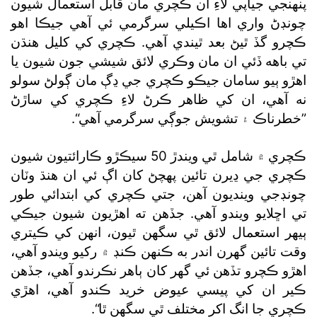
پنهنجي جياپي لاءِ ان ڪچري مان قابل استعمال شيون
چونڊڻ واري اها اڪيلي سرگرمي ئي آهي جيڪا اهو
ڪچرو گڏ ٿيڻ بعد ٿيندي آهي. ڪچري کي کليل هنڌن
تي باهه ڏئي ان مان وڪري لائق شيشي جون شيون يا
اهڙو ٻيو سامان جيڪو ڪچري جي ڍڳ مان ڳولڻ سولو
نه آهي، ان کي ظاهر ڪرڻ لاءِ ڪچري کي ساڙڻ
”خطرناڪ ۽ تشويش جوڳي سرگرمي آهي“.
ڪچري ۾ شامل ٿي ويندڙ 50 سيڪڙو ڪارائتيون شيون
ڪچري جي ڍيرن تائين پهچڻ کان اڳ ئي ان هنڌ وٽان
چونڊجي وينديون آهن، جتي ڪچري کي ابتدائي طور
تي اڇلايو ويندو آهي. جڏهن ته اهڙيون شيون جيڪي
ٻيهر استعمال لائق ٿي سگھن ٿيون، انهن کي ڪيتري
وقت تائين گھرن اندر به ڪنهن ڪنڊ ۾ رکيو ويندو آهي،
اهڙو ڪچرو تڏهن ئي گھر کان ٻاهر نڪرندو آهي، جڏهن
ڪير ان کي پيسي عيوض خريد ڪندو آهي، اهڙي
ڪچري جا انگ اکر مختلف ٿي سگھن ٿا“.