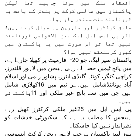
انعقاد ملک میں ہونا چاہیے تھا لیکن
پاکستان میں عالمی کرکٹ پر بندش کے باعث یہ
ٹورنامنٹ سات سمندر پار ہوا۔
سابق کرکٹرز اور ماہرین یہ سوال کرتے ہیں؛
اگر پی ایس ایل ایک بین الاقوامی ٹورنامنٹ
نہیں تھا تو اس صورت میں یہ پاکستان میں
کیوں کرمنعقد نہیں ہوا؟
پاکستان سپر لیگ، جو T-20فارمیٹ پر کھیلا جارہا ہے،
میں پانچ ٹیمیں حصہ لے رہی ہیںجن میں لاہور قلندرز،
کراچی کنگز، کوئٹہ گلیڈی ایٹرز، پشاور زلمی اور اسلام
آباد یونائٹڈشامل ہیں۔ہر ٹیم میں 16کھلاڑی شامل
ہیں جن میں سے پانچ غیر ملکی اور 11پاکستانی
ہیں۔
پی ایس ایل میں 25غیر ملکی کرکٹرز کھیل رہے
ہیںجس کا مطلب یہ ہے کہ سکیورٹی خدشات کو
نظرانداز نہیں کیا جاسکتا۔
نیوز لینز پاکستان نے جب لاہور ریجن کرکٹ ایسوسی