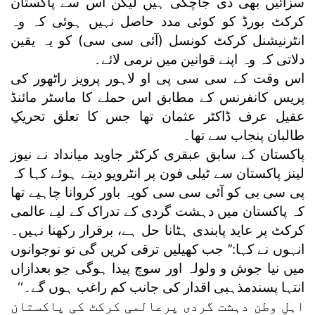
سزائیں بھی دی جاچکی ہیں لیکن اس سے پاکستان
کرکٹ بورڈ کو کوئی مدد حاصل نہیں ہوئی کہ وہ
انٹرنیشنل کرکٹ کونسل (آئی سی سی) کو یہ یقین
دلاتی کہ وہ اپنے قوانین میں نرمی لائے۔
اس وقت کے سی سی پی او لاہور پرویز راٹھور کی
پریس کانفرنس کے مطابق اس حملے کا ماسٹر مائنڈ
عقیل عرف ڈاکٹر عثمان تھا جس کا تعلق تحریکِ
طالبان پنجاب سے تھا۔
پاکستان کے سابق عبقری کرکٹر جاوید میانداد نے نیوز
لینز پاکستان سے ٹیلی فون پر انٹرویو دیتے ہوئے کہا کہ
پی سی بی کو آئی سی سی کویہ باور کروانا چاہیے تھا
کہ پاکستان میں دہشت گردی کے تدراک کے لیے عالمی
کرکٹ پر عاید پابندی ہٹانا حل ہے، برقرار رکھنا نہیں۔
انہوں نے کہا:’’ جب کھیلیں ترقی کریں گی تو نوجوانوں
میں نیا جوش و ولولہ اور سوچ پیدا ہوگی جو بعدازاں
انتہا پسندمذہبی اقدار کی جانب کم راغب ہوں گے۔‘‘
اہلِ وطن دہشت گردی پرعالمی کرکٹ کی پاکستان