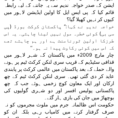
ایشن کے صدر خواجہ ندیم سے یہ جاننے کے لیے رابطہ
قائم کیا کہ پی ایس ایل کا اولین ایڈیشن لاہور میں
کیوں کر نہیں کھیلا گیا؟
خواجہ ندیم نے کہا:’’ پاکستان کرکٹ بورڈ (پی
سی بی) کوئی خطرہ مول نہیں لینا چاہتی۔ یہ اس
طرزکا اولین ٹورنامنٹ ہے اور ہم چاہتے تھے
کہ اس میں کوئی رکاوٹ پیدا نہ ہو۔‘‘
چار مارچ 2009ء میں پاکستان کے شہر لاہور میں
قذافی سٹیڈیم کے قریب سری لنکن کرکٹ ٹیم پر ہونے
والے حملے کے بعد پاکستان میں عالمی کرکٹ پر پابندی
عاید کر دی گئی تھی۔ سری لنکن کرکٹ ٹیم کے چھ
ارکان اور ایک معاون کوچ زخمی ہوئے جب کہ چھ
پاکستانی پولیس افسر اور دو شہری گولیوں کی
بوچھاڑ میں جان کی بازی ہار گئے۔
حکومت اس ظالمانہ جرم میں ملوث مجرموں کو نہ
صرف گرفتار کرنے میں کامیاب رہی بلکہ ان کو