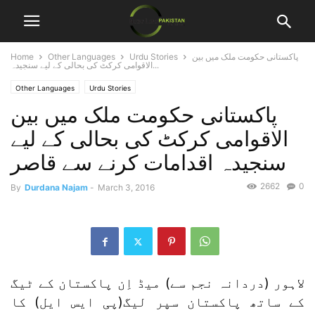
پاکستانی حکومت ملک میں بین
Urdu Stories
Other Languages
Home
الاقوامی کرکٹ کی بحالی کے لیے سنجیدہ...
Other Languages
Urdu Stories
پاکستانی حکومت ملک میں بین
الاقوامی کرکٹ کی بحالی کے لیے
سنجیدہ اقدامات کرنے سے قاصر
2662
0
By
Durdana Najam
-
March 3, 2016
لاہور (دردانہ نجم سے) میڈ اِن پاکستان کے ٹیگ
کے ساتھ پاکستان سپر لیگ(پی ایس ایل) کا