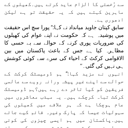
سے رُخصتی کا الزام عاید کرتے ہیں۔کھیلوں کے
ماہرین کہتے ہیں کہ یہ حقیقت تو ہے لیکن
ادھوری ہے۔
سابق کپتان جاوید میانداد نے کہا:’’ پورا سچ اس حقیقت
میں پوشیدہ ہے کہ حکومت نے اپنے عوام کی کھیلوں
کی ضروریات پوری کرنے کے حوالے سے بے حسی کا
مظاہرہ کیا ہے جس کے باعث پاکستان میں بین
الاقوامی کرکٹ کے احیاء کی سرے سے کوئی کوشش
ہی نہیں کی گئی۔‘‘
انہوں نے مزید کہا:’’ ہم ڈومیسٹک کرکٹ کے
حوالے سے اپنے غیر پیشہ ورانہ رویے سے عالمی
فریقین کو کیا تاثر دے رہے ہیں؟ہم ڈومیسٹک
کرکٹ تباہ کرچکے ہیں۔ یہ مہذب معاشروں میں
عام ہوچکا ہے کہ ہر علاقے میں کھیلوں کی
سہولیات جیسا کہ پارک وغیرہ قائم کیے جاتے
ہیں۔پاکستان میں ہم ایسی چیزوں کی کوئی
پرواہ نہیں کرتے۔ حقیقت تو یہ ہے کہ ہم ان