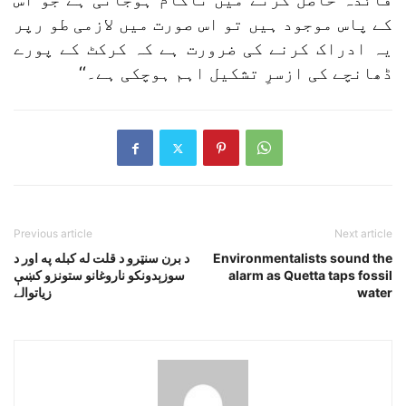
کے پاس موجود ہیں تو اس صورت میں لازمی طو رپر
یہ ادراک کرنے کی ضرورت ہے کہ کرکٹ کے پورے
ڈھانچے کی ازسرِ تشکیل اہم ہوچکی ہے۔‘‘
Previous article
Next article
Environmentalists sound the
د برن سنټرو د قلت له کبله په اور د
alarm as Quetta taps fossil
سوزېدونکو ناروغانو ستونزو کښې
water
زياتوالے