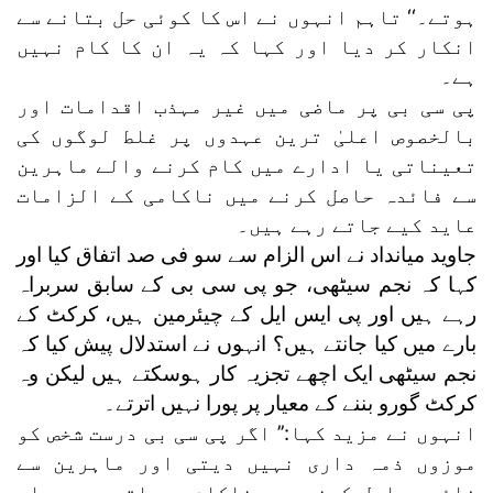
ہوتے۔‘‘ تاہم انہوں نے اس کا کوئی حل بتانے سے
انکار کر دیا اور کہا کہ یہ ان کا کام نہیں
ہے۔
پی سی بی پر ماضی میں غیر مہذب اقدامات اور
بالخصوص اعلیٰ ترین عہدوں پر غلط لوگوں کی
تعیناتی یا ادارے میں کام کرنے والے ماہرین
سے فائدہ حاصل کرنے میں ناکامی کے الزامات
عاید کیے جاتے رہے ہیں۔
جاوید میانداد نے اس الزام سے سو فی صد اتفاق کیا اور
کہا کہ نجم سیٹھی، جو پی سی بی کے سابق سربراہ
رہے ہیں اور پی ایس ایل کے چیئرمین ہیں، کرکٹ کے
بارے میں کیا جانتے ہیں؟ انہوں نے استدلال پیش کیا کہ
نجم سیٹھی ایک اچھے تجزیہ کار ہوسکتے ہیں لیکن وہ
کرکٹ گورو بننے کے معیار پر پورا نہیں اترتے۔
انہوں نے مزید کہا:’’ اگر پی سی بی درست شخص کو
موزوں ذمہ داری نہیں دیتی اور ماہرین سے
فائدہ حاصل کرنے میں ناکام ہوجاتی ہے جو اس