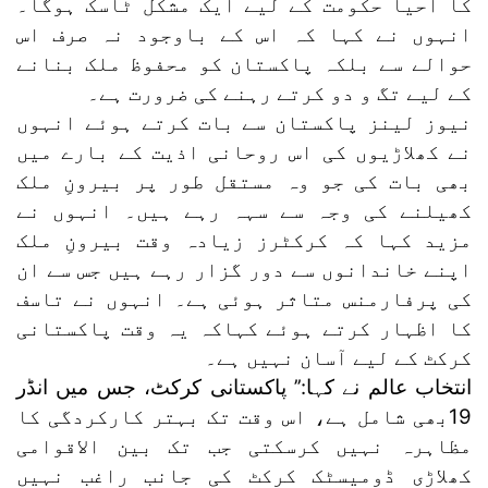
کا احیا حکومت کے لیے ایک مشکل ٹاسک ہوگا۔
انہوں نے کہا کہ اس کے باوجود نہ صرف اس
حوالے سے بلکہ پاکستان کو محفوظ ملک بنانے
کے لیے تگ و دو کرتے رہنے کی ضرورت ہے۔
نیوز لینز پاکستان سے بات کرتے ہوئے انہوں
نے کھلاڑیوں کی اس روحانی اذیت کے بارے میں
بھی بات کی جو وہ مستقل طور پر بیرونِ ملک
کھیلنے کی وجہ سے سہہ رہے ہیں۔ انہوں نے
مزید کہا کہ کرکٹرز زیادہ وقت بیرونِ ملک
اپنے خاندانوں سے دور گزار رہے ہیں جس سے ان
کی پرفارمنس متاثر ہوئی ہے۔ انہوں نے تاسف
کا اظہار کرتے ہوئے کہاکہ یہ وقت پاکستانی
کرکٹ کے لیے آسان نہیں ہے۔
انتخاب عالم نے کہا:’’ پاکستانی کرکٹ، جس میں انڈر
19بھی شامل ہے، اس وقت تک بہتر کارکردگی کا
مظاہرہ نہیں کرسکتی جب تک بین الاقوامی
کھلاڑی ڈومیسٹک کرکٹ کی جانب راغب نہیں