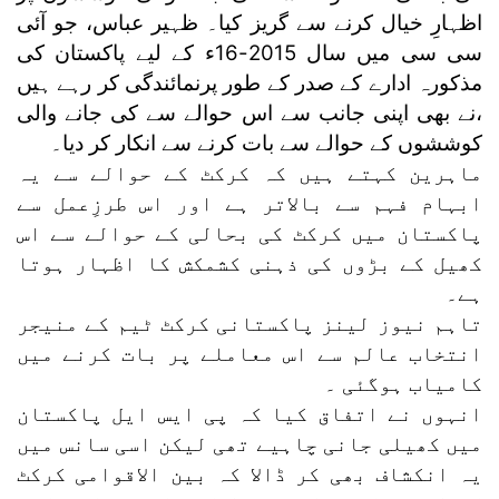
اظہارِ خیال کرنے سے گریز کیا۔ ظہیر عباس، جو آئی
سی سی میں سال 2015-16ء کے لیے پاکستان کی
مذکورہ ادارے کے صدر کے طور پرنمائندگی کر رہے ہیں
،نے بھی اپنی جانب سے اس حوالے سے کی جانے والی
کوششوں کے حوالے سے بات کرنے سے انکار کر دیا۔
ماہرین کہتے ہیں کہ کرکٹ کے حوالے سے یہ
ابہام فہم سے بالاتر ہے اور اس طرزِعمل سے
پاکستان میں کرکٹ کی بحالی کے حوالے سے اس
کھیل کے بڑوں کی ذہنی کشمکش کا اظہار ہوتا
ہے۔
تاہم نیوز لینز پاکستانی کرکٹ ٹیم کے منیجر
انتخاب عالم سے اس معاملے پر بات کرنے میں
کامیاب ہوگئی ۔
انہوں نے اتفاق کیا کہ پی ایس ایل پاکستان
میں کھیلی جانی چاہیے تھی لیکن اسی سانس میں
یہ انکشاف بھی کر ڈالا کہ بین الاقوامی کرکٹ