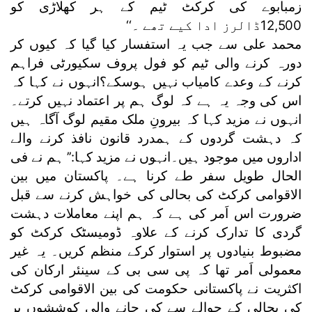
زمبابوے کی کرکٹ ٹیم کے ہر کھلاڑی کو
12,500ڈالرز ادا کیے تھے ۔‘‘
محمد علی سے جب یہ استفسار کیا گیا کہ کیوں کر
دورہ کرنے والی ٹیم کو فول پروف سکیورٹی فراہم
کرنے کے وعدے کامیاب نہیں ہوسکے؟انہوں نے کہا کہ
اس کی وجہ یہ ہے کہ لوگ ہم پر اعتماد نہیں کرتے۔
انہوں نے مزید کہا کہ بیرونِ ملک مقیم لوگ آگاہ ہیں
کہ دہشت گردوں کے ہمدرد قانون نافذ کرنے والے
اداروں میں موجود ہیں۔انہوں نے مزید کہا:’’ ہم نے فی
الحال طویل سفر طے کرنا ہے۔ پاکستان میں بین
الاقوامی کرکٹ کی بحالی کی خواہش کرنے سے قبل
ضرورت اس اَمر کی ہے کہ ہم اپنے معاملات دہشت
گردی کا تدارک کرنے کے علاوہ ڈومیسٹک کرکٹ کو
مضبوط بنیادوں پر استوار کرکے منظم کریں۔ یہ غیر
معمولی اَمر تھا کہ پی سی بی کے سینئر ارکان کی
اکثریت نے پاکستانی حکومت کی بین الاقوامی کرکٹ
کی بحالی کے حوالے سے کی جانے والی کوششوں پر