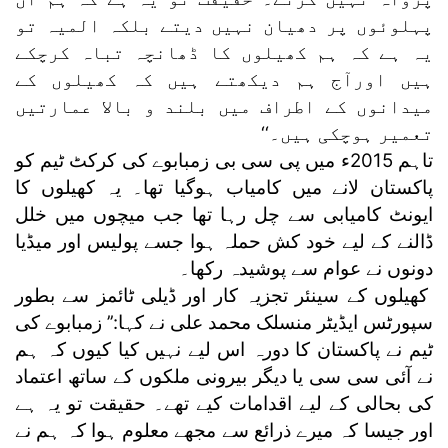
پہلوئوں پر دھیان نہیں دیتے بلکہ المیہ تو
یہ ہے کہ ہم کھیلوں کا ڈھانچہ تباہ کرچکے
ہیں اورآج ہم دیکھتے ہیں کہ کھیلوں کے
میدانوں کے اطراف میں بلند و بالا عمارتیں
تعمیر ہوچکی ہیں۔‘‘
تاہم 2015ء میں پی سی بی زمبابوے کی کرکٹ ٹیم کو
پاکستان لانے میں کامیاب ہوگیا تھا۔ یہ کھیلوں کا
ایونٹ کامیابی سے چل رہا تھا جب میچوں میں خلل
ڈالنے کے لیے خود کش حملہ ہوا جسے پولیس اور میڈیا
دونوں نے عوام سے پوشیدہ رکھا۔
کھیلوں کے سینئر تجزیہ کار اور ڈیلی ٹائمز سے بطور
سپورٹس ایڈیٹر منسلک محمد علی نے کہا:’’ زمبابوے کی
ٹیم نے پاکستان کا دورہ اس لیے نہیں کیا کیوں کہ ہم
نے آئی سی سی یا دیگر بیرونی ملکوں کے ساتھ اعتماد
کی بحالی کے لیے اقدامات کیے تھے۔ حقیقت تو یہ ہے
اور جیسا کہ میرے ذرائع سے مجھے معلوم ہوا کہ ہم نے