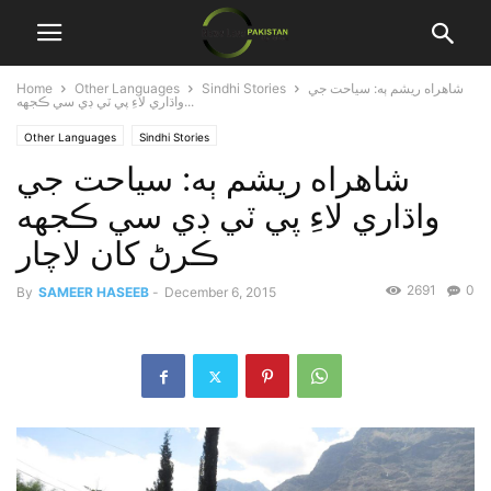
شاهراه ريشم ٻه: سياحت جي
Sindhi Stories
Other Languages
Home
واڌاري لاءِ پي ٽي ڊي سي ڪجهه...
Other Languages
Sindhi Stories
شاهراه ريشم ٻه: سياحت جي
واڌاري لاءِ پي ٽي ڊي سي ڪجهه
ڪرڻ کان لاچار
2691
0
By
SAMEER HASEEB
-
December 6, 2015