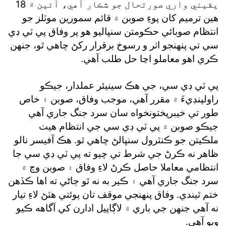
يقيني واري صورتحال جو شڪار آهي، آئين ۾ 18
هين ترميم کان پوءِ صوبن ۾ قائم سمورين موٽلز جو
انتظام صوبائي حڪومتن سنڀاليو هو پر وفاق پي ٽي ڊي
سي تي پنهنجو اثر و رسوخ برقرار رکڻ چاهي ٿو، جنهن
ڪري اهو معاملو اڃا حل طلب آهي.
پي ٽي ڊي سي، جي هڪ سينيئر عملدار، جيڪو
راولپنڊيءَ ۾ مقرر آهي، موجب وفاق، صوبن ۽ خاص
طور تي خيبرپختونخواه سان سرد جنگ جاري آهي
جيڪو صوبن ۾ پي ٽي ڊي سي جي انتظام هيٺ
ملڪيتن جو ڪنٽرول سنڀالڻ چاهي ٿو. هڪ آفيسر نالو
ظاهر نه ڪرڻ جي شرط تي چيو ته پي ٽي ڊي سي جا
انتظامي معاملا حاصل ڪرڻ لاءِ وفاق ۽ صوبن وچ ۾
سرد جنگ جاري آهي ۽ ڪير به نه ٿو ڄاڻي ته اها ڪڏهن
ختم ٿيندي. وفاق پنهنجي موقف تان پوئتي هٽڻ لاءِ تيار
نه آهي جنهن جي باري ۾ لاڳاپيل ادارن کي آگاهه ڪيو
ويو آهي.