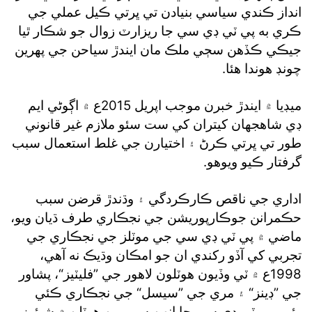
انداز ڪندي سياسي بنيادن تي ڀرتي ڪيل عملي جي
ڪري به پي ٽي ڊي سي جا ريزارٽ زوال جو شڪار ٿيا
جيڪي ڪڏهن سڄي ملڪ مان ايندڙ سياحن جي پهرين
چونڊ هوندا هئا.
ميڊيا ۾ ايندڙ خبرن موجب اپريل 2015ع ۾ اڳوڻي ايم
ڊي شاهجهان کيتران کي ست سئو ملازم غير قانوني
طور تي ڀرتي ڪرڻ ۽ اختيارن جي غلط استعمال سبب
گرفتار ڪيو ويوهو.
اداري جي ناقص ڪارڪردگي ۽ وڌندڙ قرضن سبب
حڪمرانن جوڪارپوريشن جي نجڪاري طرف ڌيان ويو،
ماضي ۾ پي ٽي ڊي سي جي موٽلز جي نجڪاري جي
تجربي کي آڏو رکندي ان جو امڪان وڌيڪ نه آهي،
1998ع ۾ ٽي وڏيون هوٽلون لاهور جي ”فليٽيز“، پشاور
جي ”ڊينز“ ۽ مري جي ”سيسل“ جي نجڪاري ڪئي
وئي، پي ٽي ڊي سي جا انهن سمورين هوٽلن ۾ شيئرز