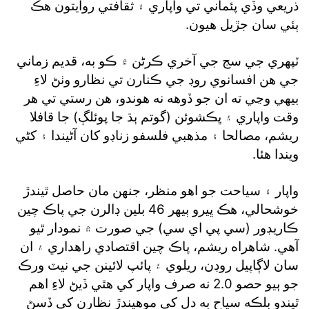
ذريعي وڏي پئماني تي واپاري ۽ ثقافتي روايتون هڪ
ٻئي سان جڙيل هيون.
ٽپهري جي سج جي آخري ڪرڻن ۾ ڪو به، قديم زماني
جي هن افسانوي روڊ جي ڪنارن تي نظارو وٺڻ لاءِ
بيهي وڃي ته ان جو ڏوهه نه هوندو، هن رستي تي هر
وقت واپاري ۽ ڀڪشوئن (گوتم ٻڌ جا پوئلڳ) جا قافلا
ريشم، مصالحا ۽ مذهبي فلسفو زناڊو کان آڻيندا ۽ کڻي
ويندا هئا.
واپار ۽ سياحت جو اهو منظر، جنهن مان حاصل ٿيندڙ
خوشحالي، هڪ ڀيرو ٻيهر 46 بلين ڊالرن جي پاڪ چين
ڪاريڊور (سي پي اي سي) جي صورت ۾ نمودار ٿيو
آهي. شاهراه ريشم، پاڪ چين اقتصادي راهداري ۽ ان
سان لاڳاپيل روڊن، ريلوي ۽ پائپ لائينن جي نيٽ ورڪ
جو ٻيو حصو 2.0 نه صرف واپار کي هٿي ڏيڻ لاءِ اهم
ٿيندو بلڪه سياح به دل کي موهيندڙ نظارن کي ڏسڻ