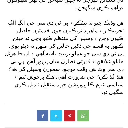
فراهم ڪري سگهجن.
هن وڌيڪ چيو ته نيٽڪو ۽ پي ٽي ڊي سي جي الڳ الڳ
تجربيڪار ۽ ماهر ڊائريڪٽرن جون خدمتون حاصل
ڪيون وڃن ۽ وسيلن کي منتظم ڪيو وڃي ته جيئن
ڪنهن به قسم جي ڏکين حالتن کي منهن نه ڏيڻو پوي.
پي ٽي ڊي سي جو عملو تربيت يافته آهي ۽ ان جا هوٽل
جابلو علائقن ۾ قدرتي نظارن سان ڀرپور آهن. پي ٽي
ڊي سي وٽ هن وقت موجود سمورن وسيلن کي هڪ
هنڌ گڏ ڪرڻ جي ضرورت آهي، هڪ پرجوش ٽيم ۽
سياسي عزم ڪارپوريشن جو مستقبل تبديل ڪري
سگهي ٿو.