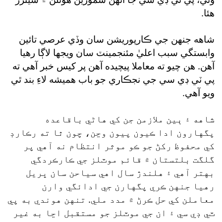
هئا.
شاهه جنهن جي ڪارپوريشن سان وڏي عرصي تائين
وابستگي سبب اعليٰ مئنجمينٽ سان ويجها لاڳا رهيا
آهن. هن چيو ته معاملا پيچيده آهن پر کيس خبر آهي ته
پي ٽي ڊي سي جي نجڪاري جو باب هميشه لاءِ بند ٿي
ويو آهي.
شاهه ۽ ٻين ملازمن جن کي هاڻي باقاعده
پگهارون ادا ڪيون پيون وڃن، چون ٿا ته رڪارڊ
کي محفوظ رکڻ جو ڪو موثر انتظام نه آهي پر
گلگت بلتستان ۾ قائم موٽلز جي ڪارڪردگي
بهتر آهي ۽ هلندڙ سال اهي سياحن سان ڀريل
رهيا جنهن ڪري پگهارن جي ادائگي وارن
معاملن کي حل ڪرڻ ۾ مدد ملي. تنهن هوندي به پي
ٽي ڊي سي ۽ ان جي موٽلز جو مستقبل اڃا به غير