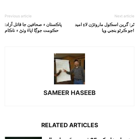
Previous article
Next article
ٿر: گرين اسڪول ماروئڙن لاءِ اميد
پاڪستان ۾ صحافين جا قاتل آزاد:
جو ڪرڻو بنجي ويا!
حڪومت جوڳا اپاءَ وٺڻ ۾ ناڪام
SAMEER HASEEB
RELATED ARTICLES