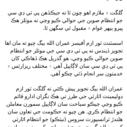
گلگت ۾ ملازم اهو چون ٿا ته جيڪڏهن پي ٽي ڊي سي
جو انتظام صوبن جي حوالي ڪيو وڃي ته موٽلز هڪ
ڀيرو ٻيهر عوام ۾ مقبول ٿي سگهن ٿا.
اسسٽنٽ ٽور ازم آفيسر عمران الله بيگ چيو ته مان اها
تجويز ڏيندس ته پي ٽي ڊي سي جي موٽلز جو انتظام
صوبن حوالي ڪيو وڃي، هو گذريل هڪ ڏهاڪي کان
پي ٽي ڊي سي سان لاڳاپيل آهي ۽ مختلف ريزارٽس ۾
خدمتون سر انجام ڏئي چڪو آهي.
عمران الله بيگ تجويز پيش ڪئي ته گلگت ٽور ازم
ڊولپمينٽ اٿارٽي جي طرز تي هڪ نگران ادارو قائم
ڪيو وڃي جيڪو سياحت سان لاڳاپيل سمورن معاملن
جو انتظام ڪري. هن چيو ته حڪومت جي تعاون سان
هلندڙ ٽرانسپورٽ سروس (نيٽڪو) جو انتظام اٿارٽي
کي سنڀالڻ گهرجي ته جيئن سياحن کي بهتر سهولتون