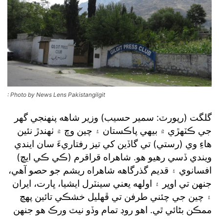
: Photo by News Lens Pakistangilgit
گلگت (رپورٽ: سمير حسيب) وزير شاهه پنهنجي گهر
جي ڪٽهڙي ۾ بيهي پاڪستان ۽ چين وچ ۾ ٺهندڙ نئين
هاءِ وي (رستي) تي گاڏين کي تيز رفتاريءَ سان ايندي
ويندي ڏسي رهيو هو. شاهراه قراقرم (ڪي ڪي ايڇ)
افسانوي ۽ قديم گذرگاهه شاهراه ريشم جو حصو آهي،
جنهن تي اوڀر ۽ اولهه يعني سينٽرل ايشيا، ڀارت، ايران
۽ چين جي چئني طرفن تي ڦهليل خشڪي تائين پهچ
ممڪن بڻائي ٿي. اهو روڊ تمام وڏو نيٽ ورڪ هو جنهن