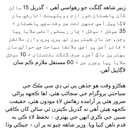
زبير شاهه گلگت جو رهواسي آهي ۽ گذريل 15 سالن
کان پاڪستان ٽور ازم ڊويلپمنٽ اٿارٽي سان
لاڳاپيل آهي جنهن تحت هن وقت سڄي پاڪستان ۾
35 هوٽل ۽ موٽل ۽ چار ريسٽورانٽس هلايا پيا
وڃن، جن مان ڪيتريون ئي پري پري وارن علائقن
۾ قائم آهن پر اهي علائقا سياحت جي حوالي سان
بهترين ماڳ آهن، صرف گلگت بلتستان ۾ 10 موٽل
هلايا پيا وڃن، جن ۾ 60 مستقل ملازم ڪم سان
لاڳاپيل آهن.
هڪڙو وقت هو جڏهن پي ٽي ڊي سي ملڪ جي
سياحتي پروگرام جي سڃاڻپ هئي، اها ڪجهه پراڻي
ضرور هئي پر آرامده رهائش لاءِ موذون هئي، حقيقت
ڪجهه هيئن آهي ته گذريل ڪيترن ئي سالن کان ڪافي
سببن جي ڪري انهن جي بهتري ۽ تحفظ لاءِ ڪي به
قدم ناهن کنيا ويا. وزير شاهه چيو ته پر ان ۾ جيڪي وڏا