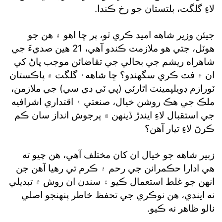
لاءِ گلگت، بلتستان جو رخ ڪندا.
جيئن وزير شاهه اميد ڪري ٿو، پر ڇا اهو ۽ هن جو
هوٽل، جتي هو ملازمت ڪندو آهي، 21 هين صديءَ جي
شاهراه ريشم جي بحالي جي تقاضائن موجب پاڻ کي
ان ۾ فٽ ڪري سگهندو؟ ڇا شاهه۽ گلگت ۾ پاڪستان
ٽورازم ڊويلپمينٽ اٿارٽي (پي ٽي ڊي سي) جي ملازمن،
ملڪ جي هڪ روشن خيال، صنعتي ۽ اقتداري اشرافيه
جي استقبال لاءِ ايندڙ ڏينهن ۾ پرجوش انداز سان ڪم
ڪرڻ لاءِ تيار آهن؟
زبير شاهه جو خيال ان کان مختلف آهي، هن چيو ته
هي ادارا حڪمرانن جي رحم ۽ ڪرم تي رهيا آهن جن
انهن جو غلط استعمال ڪيو ۽ سندن ان روش ۾ تبديلي
نه ايندي، هن نوڪري جي تحفظ خاطر پنهنجو اصلي
نالو ظاهر نه ڪيو.