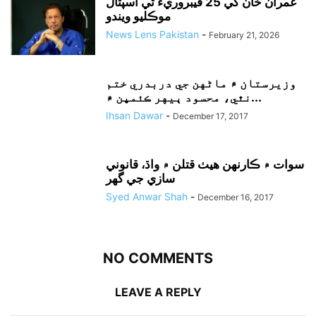
عمران خان کي 25 فيبروريءَ تي اسپتال
موڪليو ويندو
News Lens Pakistan
-
February 21, 2026
وزيرستان ۾ ماڻهن جي دربدري ختم
نٿي، محسود ٻيهر ڪئمپن ۾...
Ihsan Dawar
-
December 17, 2017
سوات ۾ ڪارنهن هيٺ قتلن ۾ واڌ، قانوني
سازي جي گهر
Syed Anwar Shah
-
December 16, 2017
NO COMMENTS
LEAVE A REPLY