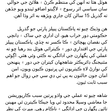
هوٽل هئا ته انهن کي منتظم ڪرڻ ۽ هلائڻ جي حوالي
سان سياسي اثر رسوخ ۾ لاڳيتو اضافو ٿيندو ويو جڏهن
ته گذريل 15 سالن کان جاري ويڙهه به اثر وڌا آهن.
هن وڌيڪ چيو ته پاڪستان پيپلز پارٽي جو گذريل
حڪومتي دور خراب هيو، ان اداري جي ساک ۽ ڍانچي
کي نقصان پهچائڻ ۾ ڪا ڪسر نه ڇڏي. پاڪستان پيپلز
پارٽي جي اقتداري دور ۾ ڪيترائي هوٽل بند رهيا ڇو ته
عملي کي پگهارن جي ادائگي نه ڪئي وئي هئي. اڳوڻي
مئنيجنگ ڊائريڪٽر شاهجهان کيتران جي دور ۾ پنهنجن
کي نوازڻ لاءِ ڪيتريون ئي ڀرتيون ڪيون ويون، امن
امان جون حالتون به پي ٽي ڊي سي جي زوال جو اهم
سبب ثابت ٿيون.
شاهه چيو ته عملي جي واڌو ڀرتين سبب ڪارپوريشن
جا معاشي وسيلا محدود ٿي ويا جيڪا ڪيترن ئي مهينن
تائين پگهارن جي ادائگي ۾ ناڪام رهي. ميرٽ کي نظر