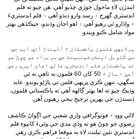
ايندڙن لاءِ ماحول جوڙي ڇڏيو آهي. هن چيو ته فلم
انڊسٽري گهرج ۽ رسد وارو دنڌو آهي ۽ فلم انڊسٽريءَ
۾ واڌارو ٿي رهيو آهي ۽ اهو اڃان وڌندو، جيڪڏهن بهتر
مواد شامل ڪيو ويندو.
پرڏيهي فلمون پاڪستان ۾ آڻيندڙ آئي ايم جي
سي گلوبل اينٽرٽينمينٽ جي سربراه جو چوڻ هو
ته پاڪستان فلم انڊسٽري هاڻي اڃان اڀري رهي
آهي ۽ سال ۾ 50 کان 60 فلمون به ٺاهي نه ٿي
سگهي، تنهن ڪري پريهي فلمن تي ڀاڙڻو پوندو. عابد
وڌيڪ چيو ته اها بهتر ڳالهه آهي ته پاڪستاني فلمون،
ڏسندڙن جي پهرين ترجيح بنجي رهيون آهن.
لالي ووڊ ۾ فوٽوگرافي واري شعبي جي اڳواڻ ڪاشف
رضوي جو چوڻ هو ته وڏي مدي جي وٿيءَ کانپوءِ فلم
انڊسٽري نئين ٽيلنٽ لاءِ به موقعا فراهم ڪري رهي