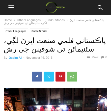
پاڪستاني فلمي صنعت اڀرڻ
Sindhi Stories
Other Languages
Home
لڳي، سئنيمائن تي شوقينن جي رش
Other Languages
Sindhi Stories
پاڪستاني فلمي صنعت اڀرڻ لڳي،
سئنيمائن تي شوقينن جي رش
2547
0
By
Qasim Ali
-
November 16, 2015