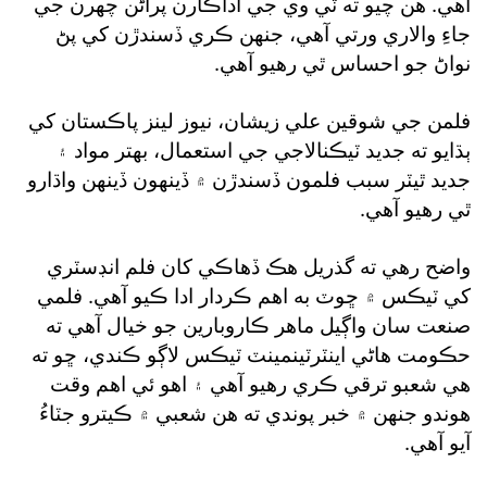
آهي. هن چيو ته ٽي وي جي اداڪارن پراڻن چهرن جي
جاءِ والاري ورتي آهي، جنهن ڪري ڏسندڙن کي پڻ
نواڻ جو احساس ٿي رهيو آهي.
فلمن جي شوقين علي زيشان، نيوز لينز پاڪستان کي
ٻڌايو ته جديد ٽيڪنالاجي جي استعمال، بهتر مواد ۽
جديد ٿيٽر سبب فلمون ڏسندڙن ۾ ڏينهون ڏينهن واڌارو
ٿي رهيو آهي.
واضح رهي ته گذريل هڪ ڏهاڪي کان فلم انڊسٽري
کي ٽيڪس ۾ ڇوٽ به اهم ڪردار ادا ڪيو آهي. فلمي
صنعت سان واڳيل ماهر ڪاروبارين جو خيال آهي ته
حڪومت هاڻي اينٽرٽينمينٽ ٽيڪس لاڳو ڪندي، ڇو ته
هي شعبو ترقي ڪري رهيو آهي ۽ اهو ئي اهم وقت
هوندو جنهن ۾ خبر پوندي ته هن شعبي ۾ ڪيترو جٽاءُ
آيو آهي.