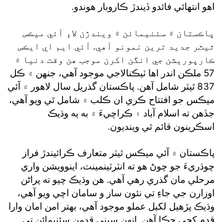
اهو انتهائي فائدو ڏيندڙ ڪاروبار هوندو.
پاڪستان ۾ سئنيمائن ۾ ويندڙن لاءِ آئي ميڪس
ٿيٽر جديد ترين نمونو آهي. آئي ايم اي ايڪس
ڪارپوريشن جي انگن اکرن موجب هن وقت دنيا ۾
57 ملڪن اندر اها ٽيڪنالاجي موجود آهي، جنهن ۾ ڪل
837 ٿيٽر شامل آهن. پاڪستان گذريل سال لاهور ۾ آئي
ميڪس جو افتتاح ڪري ان ڪلب ۾ شامل ٿي ويو آهي،
جڏهن ته اسلام آباد ۽ ڪراچيءَ ۾ به ٻه وڌيڪ
اسڪرينون قائم ٿي وينديون.
پاڪستان ۾ آئي ميڪس ٿيٽر متعارف ڪرائيندڙ فراز
چوڌريءَ جو چوڻ هو ته انٽرٽينمينٽ، اينوويشن واري
مرحلي مان گذري رهي آهي. هن وڌيڪ چيو ته پراڻن
اوزارن جي جاءِ تي نئون ساز و سامان اچي ويو آهي،
وڌيڪ پڙهيل لکيل عملو موجود آهي، بهتر امن امان وارا
قدم کڄي چڪا آهن. انهن سڀني قدمن سئنيمائن تي