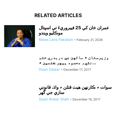
RELATED ARTICLES
عمران خان کي 25 فيبروريءَ تي اسپتال
موڪليو ويندو
News Lens Pakistan
-
February 21, 2026
وزيرستان ۾ ماڻهن جي دربدري ختم
نٿي، محسود ٻيهر ڪئمپن ۾...
Ihsan Dawar
-
December 17, 2017
سوات ۾ ڪارنهن هيٺ قتلن ۾ واڌ، قانوني
سازي جي گهر
Syed Anwar Shah
-
December 16, 2017