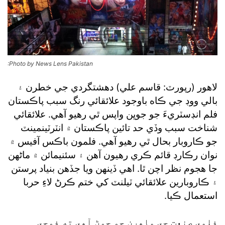
:Photo by News Lens Pakistan
لاهور (رپورٽ: قاسم علي) دهشتگردي جي خطرن ۽
بالي ووڊ جي ڪاه باوجود علائقائي رنگ سبب پاڪستان
فلم انڊسٽريءَ جو جوڀن واپس ٿي رهيو آهي. علائقائي
شناخت سبب وڏي حد تائين پاڪستان ۾ انٽرٽينمينٽ
جو ڪاروبار بحال ٿي رهيو آهي. فلمون باڪس آفيس ۾
نوان رڪارڊ قائم ڪري رهيون آهن ۽ سئنيمائن ۾ ماڻهن
جا هجوم نظر اچن ٿا. اهي ڏينهن ويا جڏهن بنياد پرستن
۽ ڪاروبارين علائقائي ٽيلنٽ کي ختم ڪرڻ لاءِ حربا
استعمال ڪيا.
فلمي صنعت جي ماهرن جو چوڻ آهي ته فوجي