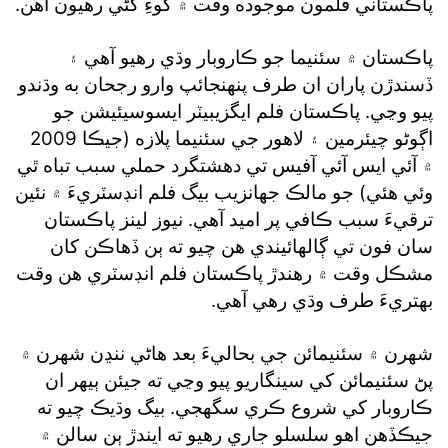
پاڪستاني فلمون موجوده وقت ۾ گوءِ کڻي رهيون آهن.
پاڪستان ۾ سئنيما جو ڪاروبار وڌي رهيو آهي ۽
ڏسندڙن پاران ان طرف پنهنجائپ وارو رجحان به وڌندو
پيو وڃي. پاڪستان فلم ايگزيبيٽر ايسوسيئيشن جو
اڳوڻو چيئرمين ۽ لاهور جي سئنيما پلازه (جيڪا 2009
۾ آئي ايس آئي آفيس تي دهشتگرد حملي سبب تباه ٿي
وئي هئي) جو مالڪ جهانزيب بيگ فلم انڊسٽريءَ ۾ نئين
ترقيءَ سبب ڪافي پر اميد آهي. نيوز لينز پاڪستان
سان فون تي ڳالهائيندي هن چيو ته ٻن ڏهاڪن کان
مشڪل وقت ۾ رهندڙ پاڪستان فلم انڊسٽري هن وقت
بهتريءَ طرف وڌي رهي آهي.
شهرن ۾ سئنيمائن جي بحاليءَ بعد هاڻي ننڍن شهرن ۾
پڻ سئنيمائن کي سينگاريو پيو وڃي ته جيئن ٻيهر ان
ڪاروبار کي شروع ڪري سگهجي. بيگ وڌيڪ چيو ته
جيڪڏهن اهو سلسلو جاري رهيو ته ايندڙ ٻن سالن ۾