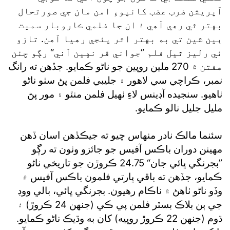
آپريشن ضرب عضب کانپوءِ امن مان جي صورتحال
بهتر ٿي رهي آهي ۽ ان جا فلمي ڪاروبار سميت
ٻين شين تي به بهتر اثر پئجي رهيا آهن. تازو
ئي رليز ٿيل فلم ”جواني ڦر نهين آني“ رڳو چئن
هفتن ۾ 270 ملين روپين جو ناڻو ڪمايو. جڏهن ته رانگ
نمبر، ڪراچي سي لاهور ۽ جليبي فلمن پڻ سٺو ناڻو
ٺاهيو. سنجيده آڊينس لاءِ ٺهيل فلمن منٽو ۽ مور پڻ
مليل جليل نالو ڪمايو.
سئنما مالڪ نادر منهاس چيو ته جيڪڏهن اسان ڏهن
مهينن دوران باڪس آفيس جو جائزو وٺون ته رڳو
”بجرنگي ڀائي جان“ 24.75 ڪروڙن جو تاريخي ناڻو
ڪمايو، جڏهن ته باقي ڀارتي فلمون باڪس آفيس ۾
وڏو ناڻو ٺاهڻ ۾ ناڪام رهيون. بجرنگي ڀائي، بالي ووڊ
جي ٻن بلاڪ بسٽر فلمن پي ڪي (جنهن 24 ڪروڙ) ۽
ڌوم (جنهن 22 ڪروڙ روپيه) کان به وڌيڪ ناڻو ڪمايو.