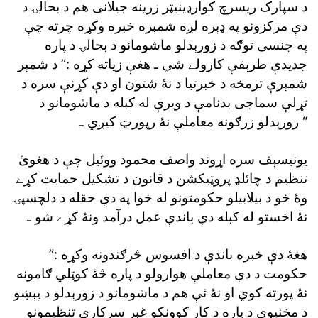
د سپارک ريسرچ کوارډينيټر زرينه جيلانى هم د بحالۍ د
دې مرکزونو په ډېره لږه شمېره خبره وکړه چرته چې
په جنسى توګه د زورېدلو ماشومانو د بحالۍ د پاره
جديدې طرېقې کارولے شي ـ هغې زياته کړه :” د شمېر
شمېرې ترمخه د خبرتيا د نۀ شتون او دې کړنې سره د
تړلې سماجى بدنامې د ويرې له کبله د ماشومانو د
زورېدلو زرګونه معاملې نۀ رپورټ کيږي ـ “
يونيسېف سره اړوند واصف محمود ووئيل چې د هغوئ
تنظيم د چائلډ پروټيکشن د قانون د تشکيل حمايت کړے
وۀ خو د بيلابيلو حکومتونو له خوا په دې حقله د دلچسپۍ
نۀ اخستو له کبله دې باندې عمل درآمد ونۀ کړے شو ـ
هغۀ دې خبره باندې د افسوس څرګندونه وکړه :”
حکومت د دې معاملې هوارولو د پاره څۀ کوټلي ګامونه
نۀ پورته کوي او نۀ ئې هم د ماشومانو د زورېدلو د پېښو
د مخنيوى د پاره د کار کوونکو غېر سرکارى تنظيمونو