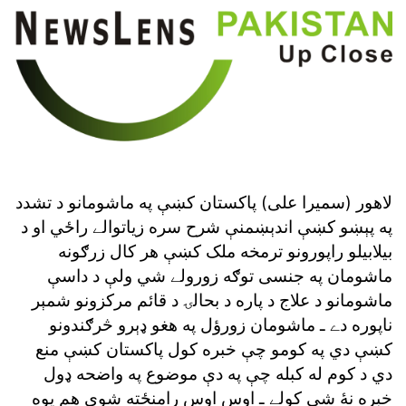
لاهور (سميرا على) پاکستان کښې په ماشومانو د تشدد
په پېښو کښې اندېښمنې شرح سره زياتوالے راځي او د
بيلابيلو راپورونو ترمخه ملک کښې هر کال زرګونه
ماشومان په جنسى توګه زورولے شي ولې د داسې
ماشومانو د علاج د پاره د بحالۍ د قائم مرکزونو شمېر
ناپوره دے ـ ماشومان زورؤل په هغو ډېرو څرګندونو
کښې دي په کومو چې خبره کول پاکستان کښې منع
دي د کوم له کبله چې په دې موضوع په واضحه ډول
خبره نۀ شى کولے ـ اوس اوس رامنځته شوې هم يوه