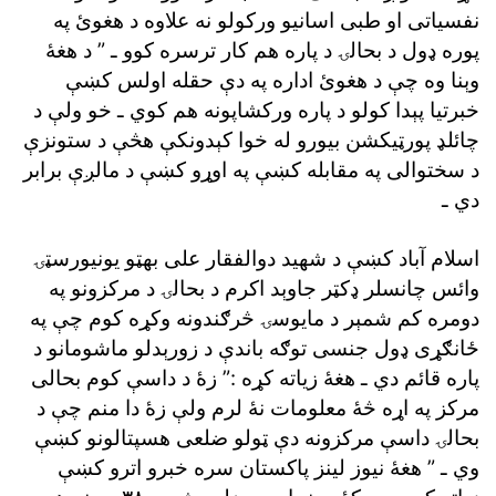
نفسياتى او طبى اسانيو ورکولو نه علاوه د هغوئ په
پوره ډول د بحالۍ د پاره هم کار ترسره کوو ـ ” د هغۀ
وېنا وه چې د هغوئ اداره په دې حقله اولس کښې
خبرتيا پېدا کولو د پاره ورکشاپونه هم کوي ـ خو ولې د
چائلډ پورټيکشن بيورو له خوا کېدونکې هڅې د ستونزې
د سختوالى په مقابله کښې په اوړو کښې د مالږې برابر
دي ـ
اسلام آباد کښې د شهيد دوالفقار على بهټو يونيورسټۍ
وائس چانسلر ډکټر جاوېد اکرم د بحالۍ د مرکزونو په
دومره کم شمېر د مايوسۍ څرګندونه وکړه کوم چې په
ځانګړى ډول جنسى توګه باندې د زورېدلو ماشومانو د
پاره قائم دي ـ هغۀ زياته کړه :” زۀ د داسې کوم بحالى
مرکز په اړه څۀ معلومات نۀ لرم ولې زۀ دا منم چې د
بحالۍ داسې مرکزونه دې ټولو ضلعى هسپتالونو کښې
وي ـ ” هغۀ نيوز لينز پاکستان سره خبرو اترو کښې