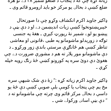
زياته کړه چې کۀ د پنجاب د ضلعو شمېر ٣٨ دے نو هره
ضلع کښې د بحالۍ يو مرکز خو بايد ارومرو قائم وى ـ
ډاکټر جاوېد اکرم انکشاف وکړو چې دا صورتحال
خېبرپښتونخوا کښې زيات اندېښمن دے او د دې بڼې د
پېښو يو لوے شمېر نۀ رپورټ کيږي ـ هغۀ په جنسى
توګه د زورېدلو ماشومانو په طبى ،قانونى او معاشى
تناظر کښې هم ځانګړې مرستې باندې زور ورکړو ـ د
دې ماشومانو مور پلار ته هم د مشورې ضرورت دے چې
هغوئ دې دوئ سره په کورونو کښې څۀ رنګ رويه خپله
کړي ـ
ډاکټر جاوېد اکرم زياته کړه :” زۀ دې شک شبهې سره
مخ يم چې پنجاب يا کومې بلې صوبې کښې دې څۀ يو
داسې د بحالۍ مرکز قائم وى چرته چې ماشومانو ته د
دې بڼې اسانۍ ورکولے شي ـ “