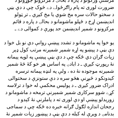
مرستې ورکولو د پاره د بحالۍ د مرکزونو جوړولو د
ضرورت لورى ته پام راګرځولے دے څوک چې د دې بڼې
د سختو حالات سره مخ شوي يا مخ کيږي ـ تر ټولو
اندېښمن اړخ د ځپلو ماشومانو د بحالۍ د پاره د قائم
مرکزونو د شمېر اندېښمن حد پورې د کموالى دے ـ
يو خوا په ماشومانو د تشدد پېښې روانې دي نو بل خوا د
دې بڼې د پېښو په اړه شمېر شمېرنه مرتب کول ډېر
زيات ګران دي ځکه چې د دې بڼې پېښې په لويه پېمانه
نۀ رپورټ کيږي ـ د ابادۍ په اساس هر خو کۀ څۀ شمېر
شمېرنه موجوده نۀ ده ، ولې په لنډه پېمانه ترسره
کيدونکو د څېړنې هڅو سره د دې ستونزې د سختوالى
ادراک ضرور کيږى ـ د پوليس محکمې له خوا د ترلاسه
کړے شوو سرکارى شمېر شمېرنې ترمخه د ماشومانو د
زورېدلو پېښې او دې لورى ته د پاملرنې نۀ کېدو د
رجحان اندازه لګول ګرانه خبره ده ځکه چې د سماجى
بدنامۍ د ويرې له کبله د دې بڼې د پېښور زيات شمېر نۀ