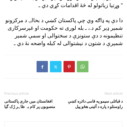
وړتيا زياتولو له څۀ اقدامات کړي دي ـ “
دا دې په ډاګه وي چې پاکستان کښې د بحالۍ د مرکزونو
شمېر ډېر کم دے ـ بله لورى ته حکومت او غېرسرکارى
تنظيمونه د دې ستونزې د سختوالى او سمې شمېر
شمېرې د شتون د نيشتوالى له کبله واضحه نۀ دي ـ
Previous article
Next article
د قبائلى سيمو په قامى دائره کښې
افغانستان میں جاری پاکستانی
راوستلو د پاره د آئينى هڅو پيل
منصوبوں پر کام بہ ظاہر رُک گیا