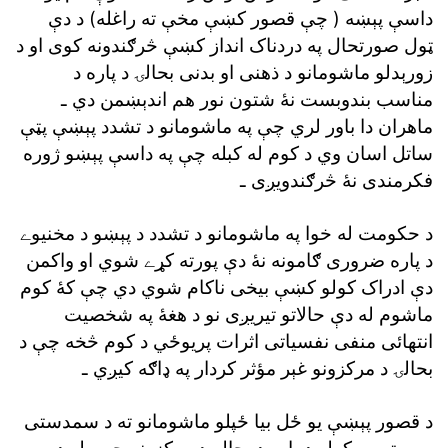
داسې پېښه ( چې قصور کښې مخې ته راغله) د دې
ټول صورتحال په دردناک انداز کښې څرګندونه کوى او د
زورېدلو ماشومانو د ذهنى او بدنى بحالۍ د پاره د
مناسب بندوبست نۀ شتون نور هم اندېښمن دي ـ
ماهران دا باور لري چې په ماشومانو د تشدد پېښې پټې
ساتل اسان وي د کوم له کبله چې په داسې پېښو ژوره
فکرمندى نۀ څرګندويږى ـ
د حکومت له خوا په ماشومانو د تشدد د پېښو د مخنيوے
د پاره ضرورى ګامونه نۀ دې پورته کړے شوي او واکمن
دې ادراک کولو کښې بيخى ناکام شوي دي چې کۀ کوم
ماشوم له دې حالاتو تيريږى نو د هغۀ په شخصيت
انتهائى منفى نفسياتى اثرات پريوځي د کوم څخه چې د
بحالۍ د مرکزونو غېر مؤثر کردار په ډاګه کيږي ـ
د قصور پېښې يو ځل بيا ځپلو ماشومانو ته د سمدستى