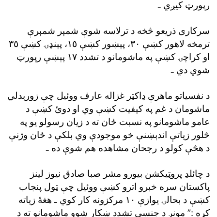
رپورټ کيږي ـ
سرکارى ذريعو څخه د ترلاسه شوې شمېر شمېرې
ترمخه لاهور کښې ٣٠، پېښور کښې ١٥، پېنډۍ کښې ٣٥
او کراچۍ کښې په ماشومانو د تشدد ١٧ پېښې رپورټ
شوي دي ـ
د نفسياتو ماهرې ډاکټر غزاله عارف ووئيل چې زورېدلي
ماشومان د غم په کېفيت کښې وي او دوئ کښې د
عامو ماشومانو په نسبت ځان ته د زيان رسولو يو په
څلور زياتې اندېښنې خو موجودې وي بلکې د ځان وژنې
د هڅې کولو د رجحان مشاهده هم شوې ده ـ
د چائلډ پروټيکشن بيورو مشر صبا صادق نيوز لينز
پاکستان سره خبرو اترو کښې ووئيل چې ټول پنجاب
کښې د بحالۍ يوازې ١٠ مرکزونه کار کوي ـ هغۀ زياته
کړه :” مونږ د جنسى تشدد ښکار شوو ماشومانو ته د