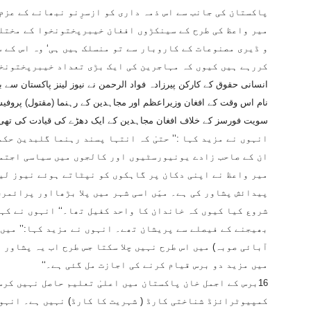
پاکستان کی جانب سے اس ذمہ داری کو ازسرِنو نبھانے کے عزم
میر واعظ کی طرح کے سینکڑوں افغان خیبرپختونخوا کے مختل
و ڈیری مصنوعات کے کاروبار سے تو منسلک ہیں ہی‘ وہ اس کے 
کررہے ہیں کیوں کہ مہاجرین کی ایک بڑی تعداد خیبرپختونخ
انسانی حقوق کے کارکن پیرزادہ فواد الرحمن نے نیوز لینز پاکستان سے با
نام اس وقت کے افغان وزیراعظم اور مجاہدین کے رہنما (مقتول) پروفیس
سویت فورسز کے خلاف افغان مجاہدین کے ایک دھڑے کی قیادت کی تھی
انہوں نے مزید کہا :’’ حتیٰ کہ انتہا پسند رہنما گلبدین حک
ان کے صاحب زادے یونیورسٹیوں اور کالجوں میں سیاسی اجتما
میر واعظ نے اپنی دکان پر گاہکوں کو نپٹاتے ہوئے نیوز لین
پیدائش پشاور کی ہے۔ میَں اسی شہر میں پلا بڑھااور پرائمر
شروع کیا کیوں کہ خاندان کا واحد کفیل تھا۔‘‘ انہوں نے کہ
بھیجنے کے فیصلے سے پریشان تھے۔ انہوں نے مزید کہا:’’ میں
آبائی صوبہ) میں اس طرح نہیں چلا سکتا جس طرح اب یہ پشاور 
میں مزید دو برس قیام کرنے کی اجازت مل گئی ہے۔‘‘
16برس کے اجمل خان پاکستان میں اعلیٰ تعلیم حاصل نہیں کر
کمپیوٹرائزڈ شناختی کارڈ ( شہریت کا کارڈ) نہیں ہے۔ انہوں