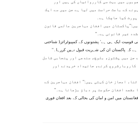
وبوں میں بہت سی کارروائیاں کی ہیں اور
نے کے باعث حراست میں لیا ہے جن میں سے ایک
پورٹ کیا جاچکا ہے۔
یں:’’پاکستان میں افغان مہاجرین عالمی قانون
شدد غیر قانونی ہے۔‘‘
کی قومیت ایک ہی ہے‘ پشتونوں کے کمپیوٹرائزڈ شناختی
 ہے کہ پاکستان ان کی شہریت قبول نہیں کررہا۔‘‘
 جن میں پشتون، بلوچ، سندھی اور پنجابی شامل
ا کاروبارشروع کرنے، جائیداد خریدنے اور
ناء اعجاز خان کہتی ہیں:’’ افغان مہاجرین کے
 مقصد افغان حکومت پر دباؤ بڑھانا ہے۔‘‘
فغانستان میں امن و امان کی بحالی کے بعد افغان فوری