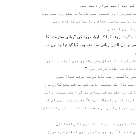
 کو خوش آئند قرار دیتا ہے۔
ف شہروں اور قصبوں میں کریانہ سٹورز، سبزیوں
ساتھ ہی موچی، حجام ونانبائی کا کام بھی
وا میں آباد ہے۔
ت کرتے ہوئے کہا کہ ارباب روڈ کی ’’ربانی سٹریٹ‘‘ کا
ر برہان الدین ربانی سے منسوب کیا گیا تھا جنہوں نے
۔
مت یار کا خاندان بھی پشاور میں آباد ہے اور
عات سے خطاب کرتے ہیں۔‘‘
ز پاکستان سے بات کرتے ہوئے کہا:’’میری
ی سے مڈل تک تعلیم حاصل کی جس کے بعد کاروبار
ا کہ وہ حکومت کے مہاجرین کو افغانستان واپس
 اپنا کاروبارجلال آباد(افغانستان میں ان کا
میں فروغ پا رہا ہے۔خدا کا شکر ہے کہ پاکستان
سکتے کیوں کہ ان کے والدین کا پاکستانی
 نے کہا:’’ یونیورسٹیوں میں افغان مہاجرین