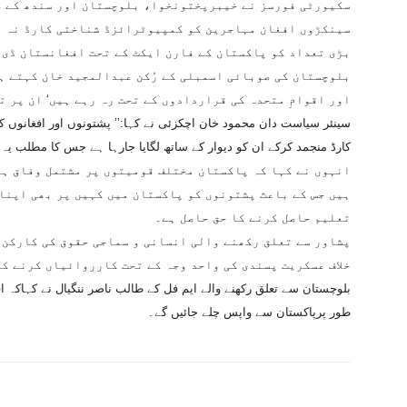
سکیورٹی فورسز نے خیبرپختونخوا، بلوچستان اور سندھ کے ص
سینکڑوں افغان مہاجرین کو کمپیوٹرائزڈ شناختی کارڈ نہ ہو
بڑی تعداد کو پاکستان کے فارن ایکٹ کے تحت افغانستان ڈی 
بلوچستان کی صوبائی اسمبلی کے رُکن عبدالمجید خان کہتے ہ
اور اقوامِ متحدہ کی قراردادوں کے تحت رہ رہے ہیں‘ ان پر ت
سینئر سیاست دان محمود خان اچکزئی نے کہا:’’ پشتونوں اور افغانوں 
کارڈ منجمد کرکے ان کو دیوار کے ساتھ لگایا جارہا ہے جس کا مطلب یہ
انہوں نے کہا کہ پاکستان مختلف قومیتوں پر مشتمل وفاق ہے
ہیں جس کے باعث پشتونوں کو پاکستان میں کہیں پر بھی اپن
تعلیم حاصل کرنے کا حق حاصل ہے۔
پشاور سے تعلق رکھنے والی انسانی و سماجی حقوق کی کارکن ث
خلاف عسکریت پسندی کی واحد وجہ کے تحت کارروائیاں کرنے کا
بلوچستان سے تعلق رکھنے والے ایم فل کے طالب ناصر ننگیال نے کہاکہ ا
طور پرپاکستان سے واپس چلے جائیں گے۔