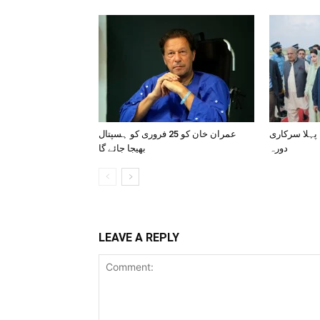
 پہلا سرکاری
عمران خان کو 25 فروری کو ہسپتال
دورہ
بھیجا جائے گا
LEAVE A REPLY