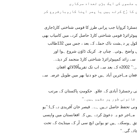
ب علموں کی ایک بڑی تعداد سرکاری
کا رُخ کرتے ہیں یا پھر اپنا کاروبارشروع کر
ٹرڈ کروایا جب پرانی طرز کا قومی شناختی کارڈجاری
یوٹرائزڈ قومی شناختی کارڈ حاصل کرنے میں کامیاب بھی
رہے لیکن تحریکِ طالبان پاکستان کی جانب سے پشاور کے آرمی پبلک سکول پر دہشت ناک حملے کے بعد ، جس میں 132طالب
ی واضح ہوئی۔ چناں چہ کریک ڈاؤن شروع ہوا اور
سے زائد کمپیوٹرائزڈ شناختی کارڈ منجمد کر دیئے۔
یو این ایچ سی آر کے ایک اہل کار قیصر خان آفریدی کہتے ہیں:’’ 2002ء کے بعد سے اب تک تقریباً39لاکھ افغان
غانستان واپس جاچکے ہیں۔ پاکستان میں اس وقت 15لاکھ افغان مہاجرین آباد ہیں جو دنیا بھر میں طویل عرصہ سے
ن کی رجسٹرڈ آبادی کے علاوہ حکومتِ پاکستان کے مرتب
ونی تحفظ حاصل نہیں ہے۔ قیصر خان آفریدی نے کہا:’’یو
ہ مہاجر جو یہ دعویٰ کرتے ہیں کہ افغانستان میں واپسی
ق ہوسکتے ہیں تو یواین ایچ سی آر کے مینڈیٹ کے تحت
ئے گی۔‘‘