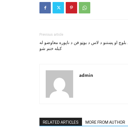
Previous article
 بلوچ او پښتنو د لاس د بوټو فن د ناپوره معاوضو له
کبله ختم شو
admin
RELATED ARTICLES
MORE FROM AUTHOR