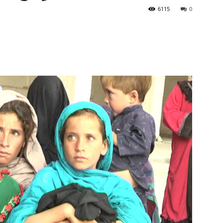
6115
0