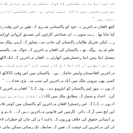
کے لیے ایک یا دو نشستوں کا کوٹہ مختص ہے تاہم مہاجر طال
یونیورسٹیوں میں داخلہ نہیں لیتی۔ وہ نجی تعلیمی اداروں 
دیتے ہیں۔‘‘
کچھ افغان مہاجرین نے خود کو پاکستانی شہری کے طور پر اس وقت رجس
کیا جاتا تھا۔ بہت سوں نے ان شناختی کارڈوں کی تصدیق کروائی اورکمپ
علم شہید ہوگئے تھے، پاکستان کی افغان مہاجرین کے حوالے سے پالیس
نیشنل ڈیٹا بیس اینڈ رجسٹریشن اتھارٹی نے افغان مہاجرین کے ایک لاکھ 
مہاجرین اف
کسی بھی بیرونی ملک میں آباد مہاجرین کی سب سے بڑی تعدادہے۔‘‘
انہوں نے نیوز لینز پاکستان کو انٹرویو دیتے ہوئے کہا:’’ افغان مہاجری
کردہ اعداد و شمار کے مطابق ملک میں 10لاکھ افغان مہاجرین غیر قانونی طور پر مقیم ہیں۔‘‘
انہوں نے کہا کہ غیر رجسٹرڈ افغان مہاجرین کو پاکستان میں کوئی قان
این ایچ سی آر کے دائرہ کارمیں غیر قانونی مہاجرین نہیں آتے۔ تاہم و
پر انسانی حقوق کی خلاف ورزیوں کے باعث ا ن کی جان کو خطرات لاح
ان کی مہاجرین کی حیثیت کے تعین کے ضابطے تک رسائی ممکن بنائی جا