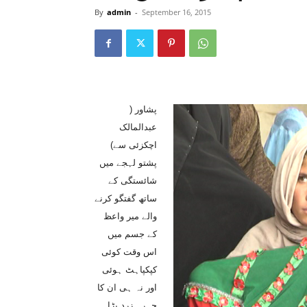
By
admin
-
September 16, 2015
پشاور (
عبدالمالک
اچکزئی سے)
پشتو لہجے میں
شائستگی کے
ساتھ گفتگو کرنے
والے میر واعظ
کے جسم میں
اس وقت کوئی
کپکپاہٹ ہوئی
اور نہ ہی ان کا
چہرہ زرد پڑا