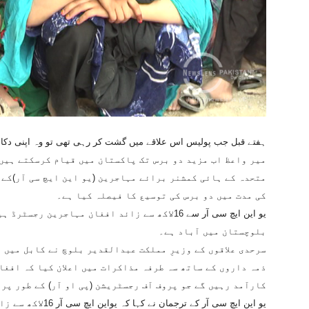
ہفتے قبل جب پولیس اس علاقے میں گشت کر رہی تھی تو وہ اپنی دکا
میر واعظ اب مزید دو برس تک پاکستان میں قیام کرسکتے ہیں
متحدہ کے ہائی کمشنر برائے مہاجرین (یو این ایچ سی آر)کے
کی مدت میں دو برس کی توسیع کا فیصلہ کیا ہے۔
یو این ایچ سی آر سے 16لاکھ سے زائد افغان مہاجر
بلوچستان میں آباد ہے۔
سرحدی علاقوں کے وزیرِ مملکت عبدالقدیر بلوچ نے کابل میں 
ذمہ داروں کے ساتھ سہ طرفہ مذاکرات میں اعلان کیا کہ افغا
کارآمد رہیں گے جو پروف آف رجسٹریشن (پی او آر) کے طور پر
یو این ایچ سی آر کے 