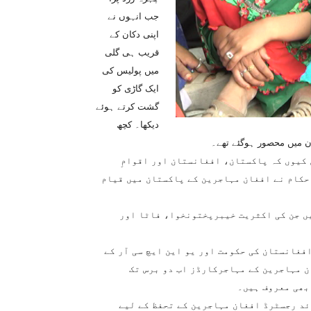
جب انہوں نے
اپنی دکان کے
قریب ہی گلی
میں پولیس کی
ایک گاڑی کو
گشت کرتے ہوئے
دیکھا۔ کچھ
ن میں محصور ہوگئے تھے۔
 کیوں کہ پاکستان، افغانستان اور اقوامِ
 حکام نے افغان مہاجرین کے پاکستان میں قیام
ین رجسٹرڈ ہیں جن کی اکثریت خیبرپختونخوا، فاٹا اور
افغانستان کی حکومت اور یو این ایچ سی آر کے
ن مہاجرین کے مہاجرکارڈز اب دو برس تک
 بھی معروف ہیں۔
ترجمان نے کہا کہ یواین ایچ سی آر 16لاکھ سے زائد رجسٹرڈ افغان مہاجرین کے تحفظ کے لیے