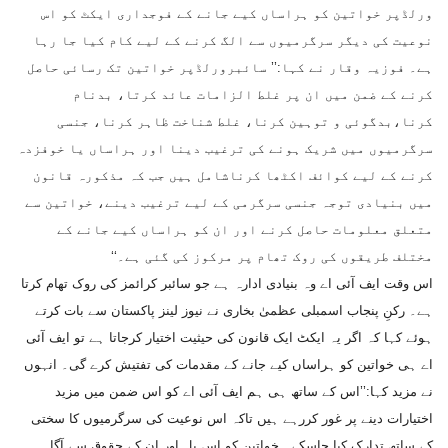
ورلڈپر خواتین کو ہراساں کیے جانے کے فوجداری ایکٹ کو اس
نوعیت کی دیگر سرگرمیوں سے الگ کرنے کے لیے کام کیا جا رہا
ہے۔ فوزیہ وقار نے کہا:’’ سائبرورلڈپر خواتین تک رسائی حاصل
کرنے کے ضمن میں ان پر غلط الزامات عائد کرتا، بدنام
کرنا،بدگوئی و توہین کرنا، غلط شناخت ظاہر کرنا، جنسی
سرگرمیوں میں شریک ہونے کی ترغیب دینا اور ہراساں یا خوفزدہ
کرنے کے لیے کوائف اکٹھا کرناشامل ہیں جب کہ مذکورہ قانون
میں بنیادی توجہ جنسی سرگرمی کے لیے ترغیب دینے، خواتین سے
متعلق معلومات حاصل کرنے اور ان کو ہراساں کیے جانے کے
مختلف طریقوں کی روک تھام پر مرکوز کی گئی ہے۔‘‘
اس وقت ایف آئی اے وہ بنیادی ادارہ ہے جو سائبر کرائمز کی روک تھام کرتا
ہے۔ رکنِ پنجاب اسمبلی عظمیٰ بخاری نے نیوز لینز پاکستان سے بات کرتے
ہوئے کہا کہ اگر یہ ایکٹ ایک قانون کی حیثیت اختیار کرجاتا ہے تو ایف آئی
اے ہی خواتین کو ہراساں کیے جانے کے مقدمات کی تفتیش کرے گی۔ انہوں
نے مزید کہا:’’اس کے ساتھ ہی ہم ایف آئی اے کو اس ضمن میں مزید
اختیارات دینے پر غور کررہے ہیں تاکہ اس نوعیت کی سرگرمیوں کا سختی
کے ساتھ تدارک کیا جاسکے۔ خواتین کو اس بل اور ان کے حقوق سے آگاہ