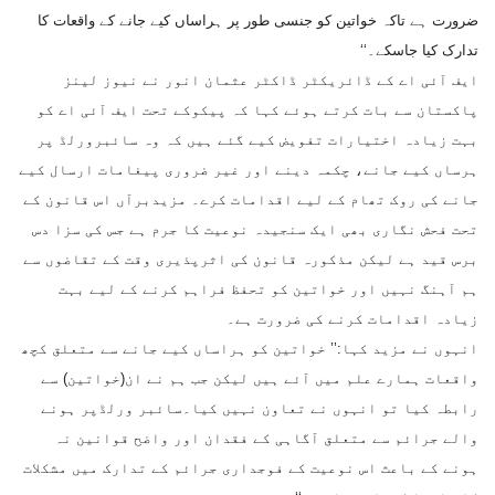
ضرورت ہے تاکہ خواتین کو جنسی طور پر ہراساں کیے جانے کے واقعات کا
تدارک کیا جاسکے۔‘‘
ایف آئی اے کے ڈائریکٹر ڈاکٹر عثمان انور نے نیوز لینز
پاکستان سے بات کرتے ہوئے کہا کہ پیکوکے تحت ایف آئی اے کو
بہت زیادہ اختیارات تفویض کیے گئے ہیں کہ وہ سائبرورلڈ پر
ہرساں کیے جانے، چکمہ دینے اور غیر ضروری پیغامات ارسال کیے
جانے کی روک تھام کے لیے اقدامات کرے۔ مزیدبرآں اس قانون کے
تحت فحش نگاری بھی ایک سنجیدہ نوعیت کا جرم ہے جس کی سزا دس
برس قید ہے لیکن مذکورہ قانون کی اثرپذیری وقت کے تقاضوں سے
ہم آہنگ نہیں اور خواتین کو تحفظ فراہم کرنے کے لیے بہت
زیادہ اقدامات کرنے کی ضرورت ہے۔
انہوں نے مزید کہا:’’ خواتین کو ہراساں کیے جانے سے متعلق کچھ
واقعات ہمارے علم میں آئے ہیں لیکن جب ہم نے ان(خواتین) سے
رابطہ کیا تو انہوں نے تعاون نہیں کیا۔سائبر ورلڈپر ہونے
والے جرائم سے متعلق آگاہی کے فقدان اور واضح قوانین نہ
ہونے کے باعث اس نوعیت کے فوجداری جرائم کے تدارک میں مشکلات