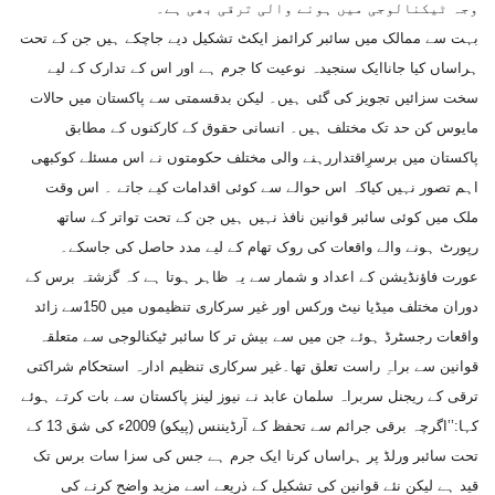
وجہ ٹیکنالوجی میں ہونے والی ترقی بھی ہے۔
بہت سے ممالک میں سائبر کرائمز ایکٹ تشکیل دیے جاچکے ہیں جن کے تحت
ہراساں کیا جاناایک سنجیدہ نوعیت کا جرم ہے اور اس کے تدارک کے لیے
سخت سزائیں تجویز کی گئی ہیں۔ لیکن بدقسمتی سے پاکستان میں حالات
مایوس کن حد تک مختلف ہیں۔ انسانی حقوق کے کارکنوں کے مطابق
پاکستان میں برسرِاقتداررہنے والی مختلف حکومتوں نے اس مسئلے کوکبھی
اہم تصور نہیں کیاکہ اس حوالے سے کوئی اقدامات کیے جاتے ۔ اس وقت
ملک میں کوئی سائبر قوانین نافذ نہیں ہیں جن کے تحت تواتر کے ساتھ
رپورٹ ہونے والے واقعات کی روک تھام کے لیے مدد حاصل کی جاسکے۔
عورت فاؤنڈیشن کے اعداد و شمار سے یہ ظاہر ہوتا ہے کہ گزشتہ برس کے
دوران مختلف میڈیا نیٹ ورکس اور غیر سرکاری تنظیموں میں 150سے زائد
واقعات رجسٹرڈ ہوئے جن میں سے بیش تر کا سائبر ٹیکنالوجی سے متعلقہ
قوانین سے براہِ راست تعلق تھا۔غیر سرکاری تنظیم ادارہ استحکام شراکتی
ترقی کے ریجنل سربراہ سلمان عابد نے نیوز لینز پاکستان سے بات کرتے ہوئے
کہا:’’اگرچہ برقی جرائم سے تحفظ کے آرڈیننس (پیکو) 2009ء کی شق 13 کے
تحت سائبر ورلڈ پر ہراساں کرنا ایک جرم ہے جس کی سزا سات برس تک
قید ہے لیکن نئے قوانین کی تشکیل کے ذریعے اسے مزید واضح کرنے کی