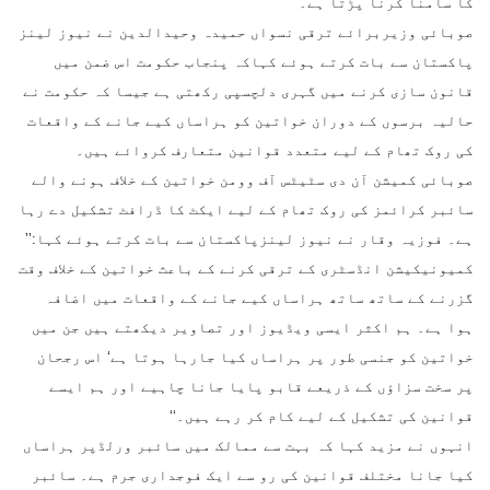
کا سامنا کرنا پڑتا ہے۔‘‘
صوبائی وزیربرائے ترقی نسواں حمیدہ وحیدالدین نے نیوز لینز
پاکستان سے بات کرتے ہوئے کہاکہ پنجاب حکومت اس ضمن میں
قانون سازی کرنے میں گہری دلچسپی رکھتی ہے جیسا کہ حکومت نے
حالیہ برسوں کے دوران خواتین کو ہراساں کیے جانے کے واقعات
کی روک تھام کے لیے متعدد قوانین متعارف کروائے ہیں۔
صوبائی کمیشن آن دی سٹیٹس آف وومن خواتین کے خلاف ہونے والے
سائبر کرائمز کی روک تھام کے لیے ایکٹ کا ڈرافٹ تشکیل دے رہا
ہے۔ فوزیہ وقار نے نیوز لینزپاکستان سے بات کرتے ہوئے کہا:’’
کمیونیکیشن انڈسٹری کے ترقی کرنے کے باعث خواتین کے خلاف وقت
گزرنے کے ساتھ ساتھ ہراساں کیے جانے کے واقعات میں اضافہ
ہوا ہے۔ ہم اکثر ایسی ویڈیوز اور تصاویر دیکھتے ہیں جن میں
خواتین کو جنسی طور پر ہراساں کیا جارہا ہوتا ہے‘ اس رجحان
پر سخت سزاؤں کے ذریعے قابو پایا جانا چاہیے اور ہم ایسے
قوانین کی تشکیل کے لیے کام کر رہے ہیں۔‘‘
انہوں نے مزید کہا کہ بہت سے ممالک میں سائبر ورلڈپر ہراساں
کیا جانا مختلف قوانین کی رو سے ایک فوجداری جرم ہے۔ سائبر