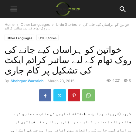
خواتین کو ہراساں کیے جانے کی
Urdu Stories
Other Languages
Home
روک تھام کے لیے سائبر کرائم...
Other Languages
Urdu Stories
خواتین کو ہراساں کیے جانے کی
روک تھام کے لیے سائبر کرائم ایکٹ
کی تشکیل پر کام جاری
4221
0
By
Shehryar Warraich
-
March 23, 2015
لاہور (شہریار ورائچ سے)مختلف اداروں کی جانب سے جاری کیے
جانے والے اعداد و شمار سے یہ ظاہر ہوتا ہے کہ خواتین کو
ہراساں کیے جانے کے واقعات میں اضافہ ہوا ہے جس کی ایک اہم