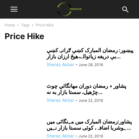
Home
Tags
Price Hike
Price Hike
پېښور: رمضان المبارک کښې ګرانۍ کښې
بې دريغه زياتوالے،هيڅ ارزان بازار...
Sheraz Akbar
-
June 28, 2016
پشاور ۾ رمضان دوران مهانگائي چوٽ
چڙهيل، سستا بازار به نه...
Sheraz Akbar
-
June 22, 2016
پشاور:رمضان المبارک میں مہنگائی میں
ہوشربا اضافہ، کوئی سستا بازار نہیں...
Sheraz Akbar
-
June 22, 2016