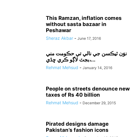
This Ramzan, inflation comes
without sasta bazaar in
Peshawar
Sheraz Akbar
-
June 17, 2016
نوَن ٽيڪسن جي نالي تي حڪومت مني
بجٽ لاڳو ڪري ڇڏي،...
Rehmat Mehsud
-
January 14, 2016
People on streets denounce new
taxes of Rs 40 billion
Rehmat Mehsud
-
December 29, 2015
Pirated designs damage
Pakistan’s fashion icons