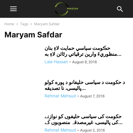
Home
Tags
Maryam Safdar
Maryam Safdar
حڪومت سياسي حمايت لاءِ بنان
منظوريءَ وارين ترقياتي رٿائن لاءِ به...
Lala Hassan
-
August 9, 2016
د حکومت د سياسى حليفانو د پوره کولو
پاليسى، نا تصديقه...
Rehmat Mehsud
-
August 7, 2016
حکومت کی سیاسی حلیفوں کو نوازنے
کی پالیسی، غیرمصدقہ منصوبوں کے...
Rehmat Mehsud
-
August 2, 2016