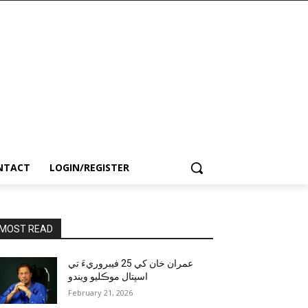
NTACT
LOGIN/REGISTER
MOST READ
عمران خان کي 25 فيبروريءَ تي
اسپتال موڪليو ويندو
February 21, 2026