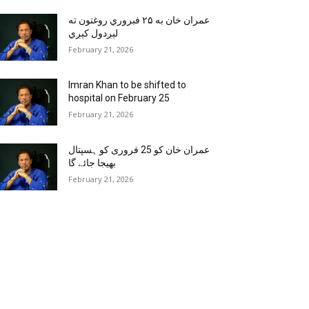
عمران خان به ۲۵ فبروري روغتون ته
لېږدول کېږي
February 21, 2026
Imran Khan to be shifted to
hospital on February 25
February 21, 2026
عمران خان کو 25 فروری کو ہسپتال
بھیجا جائے گا
February 21, 2026