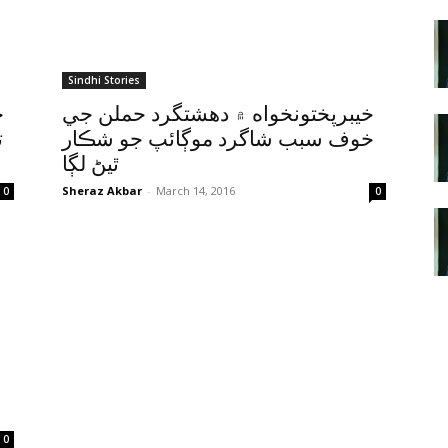
Sindhi Stories
خيبرپختونخواه ۾ دهشتگرد حملن جي
خ
خوف سبب شاگرد موڳائپ جو شڪار
ت
ٿيڻ لڳا
Sheraz Akbar
-
March 14, 2016
0
0
0