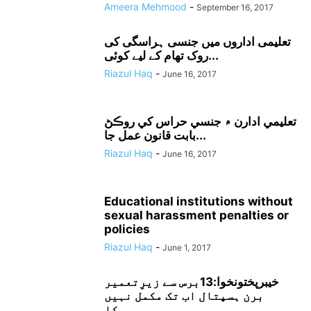
Ameera Mehmood
-
September 16, 2017
تعلیمی اداروں میں جنسی ہراسگی کی
روک تھام کے لیے کوئی...
Riazul Haq
-
June 16, 2017
تعليمي ادارن ۾ جنسي حراس کي روڪڻ
بابت قانون عمل جا...
Riazul Haq
-
June 16, 2017
Educational institutions without
sexual harassment penalties or
policies
Riazul Haq
-
June 1, 2017
خیبرپختونخوا:13برس سے زیرِتعمیر
برن ہسپتال اب تک مکمل نہیں
ہوسکا