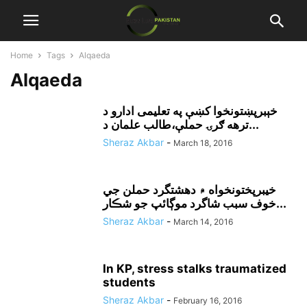
Home
Tags
Alqaeda
Alqaeda
خېبرپښتونخوا کښې په تعليمى ادارو د
ترهه ګرۍ حملې،طالب علمان د...
Sheraz Akbar
-
March 18, 2016
خيبرپختونخواه ۾ دهشتگرد حملن جي
خوف سبب شاگرد موڳائپ جو شڪار...
Sheraz Akbar
-
March 14, 2016
In KP, stress stalks traumatized
students
Sheraz Akbar
-
February 16, 2016