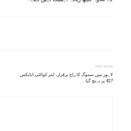
Next article
لاہور میں سموگ کا راج برقرار، ایئر کوالٹی انڈیکس
427 پر پہنچ گیا