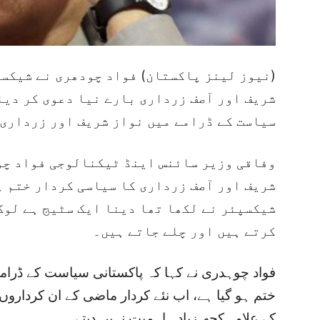
نیوز لینز پاکستان) فواد چودھری نے ‏شیکسپ
شریف اور آصف زرداری بارے نیا دعوی کر دی
سیاست کے ڈرامے میں نواز شریف اور زرداری 
وفاقی وزیر سائنس اینڈ ٹیکنالوجی فواد چو
شریف اور آصف زرداری کا سیاسی کردار ختم ہ
‏شیکسپئر نے لکھا تھا دینا ایک سٹیج ہے لوگ
کرتے ہیں اور چلے جاتے ہیں۔
فواد چوہدری نے کہا کہ پاکستانی سیاست کے ڈرامے 
ختم ہو گیا ہے، اب نئے کردار ماضی کے ان کرداروں ک
کے علاوہ کچھ زیادہ اہمیت نہیں دیتے۔