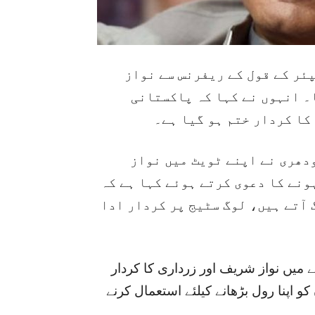
(ئر کے قول کے ریفرنس سے نواز
ا۔ انہوں نے کہا کہ پاکستانی
کا کردار ختم ہو گیا ہے۔
دھری نے اپنے ٹویٹ میں نواز
ونے کا دعوی کرتے ہوئے کہا ہے کہ
 آتے ہیں، لوگ سٹیج پر کردار ادا
میں نواز شریف اور زرداری کا کردار
و اپنا رول بڑھانے کیلئے استعمال کرنے