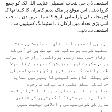
استعفے ڈی جی پنجاب اسمبلی عنایت اللہ لک کو جمع
کروا دیئے۔ اس موقع پر ملک ندیم کامران کا کہنا تھا کہ
آج پنجاب کی پارلیمانی تاریخ کا سیاہ ترین دن ہے جب
اتنی بڑی تعداد میں ارکان نے اسٹینڈنگ کمیٹیوں سے
استعفے دے دئیے۔
ایم پی اے سمیع اللہ خان نے حکومت پر سخت
تنقید کرتے ہوئے کہا کہ جب تک پی ٹی آئی کے
ارکان جیل میں رہے، پروڈکشن آرڈر جاری ہوتے
رہے، حکومت اور اپوزیشن کے درمیان فارمولا
طے ہوا تھا کہ حمزہ شہباز کو پنجاب اسمبلی
کی پبلک اکاؤنٹس کمیٹی کا چئیرمین بنایا
جائے گا لیکن یقین دہانی کے باوجود
عملدرآمد نہ ہو سکا، اب ہم نے انتہائی قدم
اٹھا دیا ہے، سٹینڈنگ کمیٹیوں کی قانون
سازی کی کوئی سیاسی و اخلاقی حیثیت نہیں
ہوگی۔