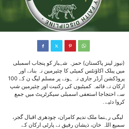
(نیوز لینز پاکستان) حمزہ شہباز کو پنجاب اسمبلی
میں پبلک اکاؤنٹس کمیٹی کا چئیرمین نہ بنانے اور
پروڈکشن آرڈر جاری نہ ہونے پر مسلم لیگ ن کے 100
ارکان نے قائمہ کمیٹیوں کی رکنیت اور چئیرمین شپ
سے احتجاجا استعفی اسمبلی سیکرٹریٹ میں جمع
کروا دئیے۔
لیگی رہنما ملک ندیم کامران، چودھری اقبال گجر،
سمیع اللہ خان، ذیشان رفیق نے پارٹی ارکان کے