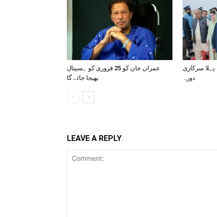
 پہلا سرکاری
عمران خان کو 25 فروری کو ہسپتال
دورہ
بھیجا جائے گا
LEAVE A REPLY