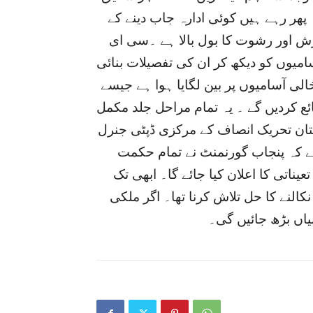
 پھر رہے ہیں کوئی ادارہ جاب دینے کے
ارش اور رشوت کا بول بالا ہے ۔سی ای
امیوں کو دیکھ کر ان کی تفصیلات بنائی
ی آسامیوں پر بین لگایا ہوا ہے جیسے
ئع کردیں گے ۔ یہ تمام مراحل جلد مکمل
کستان تحریک انصاف کے مرکزی ڈپٹی جنرل
 ہے کہ پنجاب گورنمنٹ نے تمام حکمت
یناتی کا اعلان کیا جائے گا۔ ابھی تک
لنے کا حل تلاش کرنا تھا۔ اگر ملکی
نیاں بڑھ جائیں گی۔