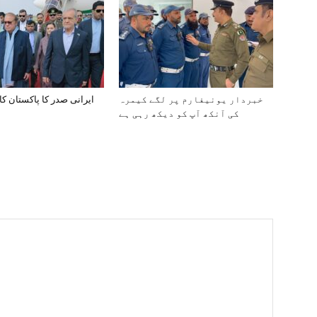
خبردار یونیفارم پر لگے کیمرہ
ایرانی صدر کا پاکستان کا
کی آنکھ آپ کو دیکھ رہی ہے