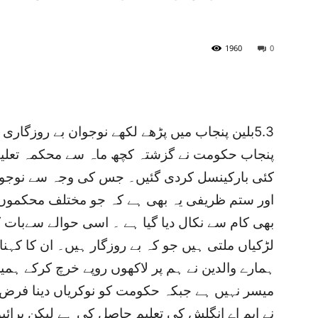
1960
0
5.3بلین پنجاب میں پڑھے لکھے نوجوان بے روزگ
پنجاب حکومت نے گزشتہ کچھ ماہ سے محکمہ تعلیم 
کئی بارکینسل کردی گئیں۔ جس کی وجہ سے نوجوانو
اور ستم ظریفی یہ بھی ہے کہ جو مختلف محکموں می
بھی کام سے نکال دیا گیا ہے ۔ اسی حوالے سےبات کرت
لڑکیاں ملتی ہیں جو کہ بے روزگار ہیں۔ ان کا کہن
ہمارے والدین نے ہم پر لاکھوں روپے خرچ کرکے ہمیں 
میسر نہیں ہے جبکہ حکومت کو نوکریاں دینا فرض 
نے ایم اے انگلش کی تعلیم حاصل کی ہے لیکن پرائ