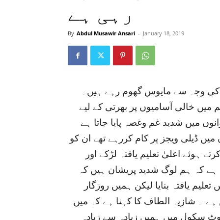
رہی ہے
By
Abdul Musawir Ansari
-
January 18, 2019
اری کی وجہ سے مایوس گھوم رہے ہیں۔
میں خالی آسامیوں پر بھرتی کے لیے
ں میں شدید غم وغصہ پایا جاتا ہے
ں ڈیلی ویجز پر کام کررہے تھے ان کو
ے ہوئے اعلیٰ تعلیم یافتہ لڑکے اور
ا ہے کہ ہم لوگ شدید پریشان ہیں کہ
تعلیم یافتہ بنایا لیکن ہمیں روزگار
ہے ۔ شازیہ الطاف کا کہنا ہے کہ میں
یوٹ سکول میں ہمیں زیادہ سے زیادہ