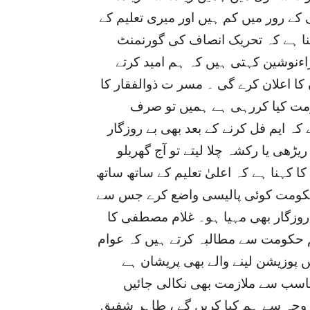
 کے رور میں کم ہیں اور میری تعلیم کے
نا ہے کہ تحریک انصاف کی گورنمنٹ
اءنوشین کہتی ہیں کہ ہم امید کرتے
 اعلان کرے گی ۔ مسر ت ذوالفقار کا
کومت کیا کررہی ہے ہمیں تو صرف
کہ ایم فل کرنے کے بعد بھی بے روزگار
ھی یا رکشہ چلا لیتے تو آج گھریلو
 کہنا ہے کہ اعلیٰ تعلیم کے ساتھ ساتھ
ں۔حکومت کوئی پالیسی واضع کرے جس سے
 روزگار بھی مہیا ہو۔ غلام مصطفی کا
م حکومت سے مطالبہ کرتے ہیں کہ عوام
ں پوزیشن لینے والے بھی پریشان ہے
اسب سے ملازمت بھی نکالی جائیں
ی وجہ سے ہم کیا کریں گے ، طاہر شفیق