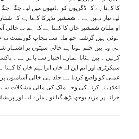
کا کہنا ہے کہ ڈگریوں کو ہاتھوں میں لیے جگہ جگہ
لیے تیار نہیں ہے ۔ شمشیر نذیرکا کہنا ہے کہ شف
او ملتان شمشیر خان کا کہنا ہے کہ ہم نے خالی آس
ہوئی ہیں گزشتہ چھ ماہ سے پنجاب گورنمنٹ نے خال
ہی وہ بین ختم ہوتا ہے خالی سیٹوں پر اشتہار شا
کرلیں ۔ بین ہٹانا ہمارے اختیار سے باہر ہے ۔ پا
سیکرٹری اور ایم این اے خان ابراہیم خان کا کہنا
عملی کو واضع کردیا ہے جلد ہی خالی آسامیوں پر تع
اعلان نہ کرنے کی وجہ ملک کی مالی مشکلات سے نکا
خزانے پر مزید بوجھ بڑھ گیا تو ہمارے لیے اور پریشا