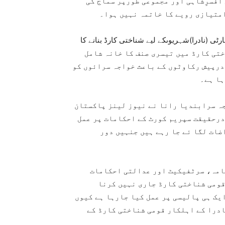
افسرِشاہی اور مجموعی طورپر سماج کی
امتیازی رویے کا خاتمہ نہیں ہوا۔
رٹی (نادرا)شہریوںکے لیے شناختی کارڈ بنانے کا
 کے لیے شناختی کارڈ میں تیسری صنف کا خانہ شامل
درپیش رکاوٹوں کے باعث خواجہ سرائوں کو
ہا ہے۔
اجہ سرابندیا رانا نے نیوز لینز پاکستان
درحقیقت سپریم کورٹ کے احکامات پر عمل
ضات لگا ئے جا رہے ہیں جنہیں دور
 نامہ، سرٹفیکیٹ اور عدالتی احکامات
 قومی شناختی کارڈ جاری نہیں کرنا
ایک ہی پالیسی پر عمل کیا جارہا ہے کیوں
نادرا کے اہلکار قومی شناختی کارڈ کے