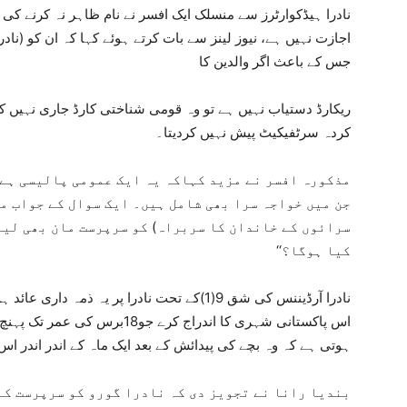
نادرا ہیڈکوارٹرز سے منسلک ایک افسر نے نام ظاہر نہ کرنے کی
اجازت نہیں ہے، نیوز لینز سے بات کرتے ہوئے کہا کہ ان کو (نادرا
جس کے باعث اگر والدین کا
ریکارڈ دستیاب نہیں ہے تو وہ قومی شناختی کارڈ جاری نہیں
کردہ سرٹفیکیٹ پیش نہیں کردیتا۔
مذکورہ افسر نے مزید کہاکہ یہ ایک عمومی پالیسی ہے 
جن میں خواجہ سرا بھی شامل ہیں۔ ایک سوال کے جواب میں
سرائوں کے خاندان کا سربراہ) کو سرپرست مان بھی لیا
کیا ہوگا؟‘‘
نادرا آرڈیننس کی شق 9(1)کے تحت نادرا پر یہ ذم
اس پاکستانی شہری کا اندراج کرے 
ہوتی ہے کہ وہ بچے کی پیدائش کے بعد ایک ماہ کے اندر اندر اس 
بندیا رانا نے تجویز دی کہ نادرا گورو کو سرپرست کے