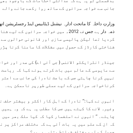
بدقسمتی تو یہ ہے کہ عدالتی احکامات کے باوجود بھی 
جانب سے خواجہ سرائوں کے ساتھ روا رکھے جانے والے 
وزارتِ داخلہ کا ماتحت ادارہ نیشنل ڈیٹابیس اینڈ رجسٹریشن اتھا
ذمہ دار ہے جس نے 2012ء میں خواجہ سرائوں
کردیا تھا لیکن پالیسی سازی اور قانونی حوالوں سے 
شناختی کارڈز کے حصول میں مشکلات کا سامنا کرنا پڑر
جینڈر انٹرایکٹو الائنس ( جی آئی اے) کی صدر اور خو
سے مایوسی کے عالم میں بات کرتے ہوئے کہا کہ ریاست 
نہیں کرنا چاہتی جس کے باعث نادرا کی جانب سے اعترا
کرناخواجہ سرائوں کے لیے عملی طورپر ناممکن ہے۔
انہوں نے کہا:’’ نادرا کے اہل کار اکثر و بیشتر حلف
وغیرہ لانے کا کہتے ہیں جس کا مطلب یہ ہے کہ وہ ہمیں
چاہتے۔ ‘‘ انہوں نے استفسار کیا کہ کیا ملک بھر میں 
کہ ان کے علم میں یہ بات آئی ہے کہ مختلف مراکز پر 
حصول کے لیے مختلف شرائط بتارہے ہیں؟