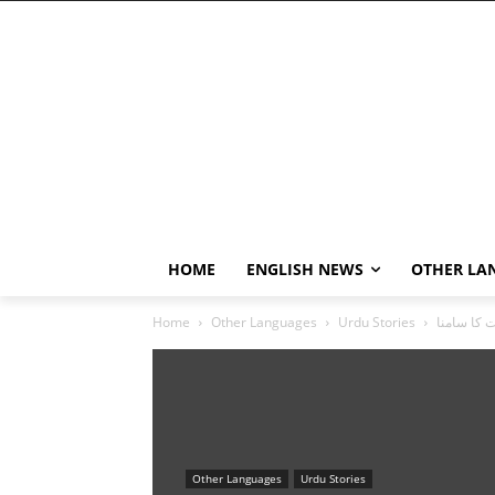
HOME
ENGLISH NEWS
OTHER LA
 کا سامنا
Urdu Stories
Other Languages
Home
Other Languages
Urdu Stories