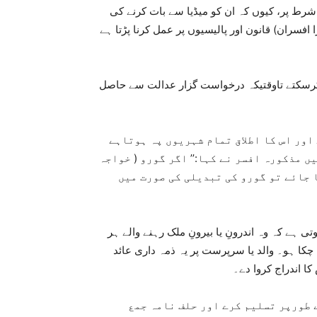
 شرط پر، کیوں کہ ان کو میڈیا سے بات کرنے کی
 افسران) قانون اور پالیسیوں پر عمل کرنا پڑتا ہے
 کرسکتے تاوقتیکہ درخواست گزار عدالت سے حاصل
اور اس کا اطلاق تمام شہریوں پہ ہوتاہے
 مذکورہ افسر نے کہا:’’ اگر گورو ( خواجہ
 جائے تو گورو کی تبدیلی کی صورت میں
ہ داری عائد ہوتی ہے کہ وہ اندرونِ یا بیرونِ ملک رہنے والے ہر
جو18برس کی عمر تک پہنچ چکا ہو۔ والد یا سرپرست پر یہ ذمہ داری عائد
کا اندراج کروا دے۔
 طورپر تسلیم کرے اور حلف نامہ جمع