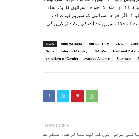
د کہا کہ وہ ملک کے خواجہ سرائوں کا ایک اتحاد
کیا کہ اگر خواجہ سرائوں کو سپریم کورٹ آف
مت کے خلاف توہینِ عدالت کی رٹ دائر کریں گی۔
TAGS
Bindiya Rana
Bureaucracy
CNIC
Comp
Guru
Interior Ministry
NADRA
National Databa
president of Gender Interactive Alliance
Shemale
Previous article
ائلی نوجوانوں کے لیے سکالر شپ، عسکریت