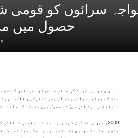
اجہ سرائوں کو قومی شن
حصول میں مشک
0
کراچی: سپریم کورٹ کی جانب سے خواجہ سرائوں کے حق م
ملک کے خواجہ سرائوں کو اب بھی تکنیکی و قانونی رک
کارڈز (سی این آئی سی) کے حصول میں مشکلات کا سامنا 
2009ء میں پاکستان کی سپریم کورٹ نے قومی شناختی
واضح احکامات جاری کیے تھے اور یہ حکم دیا تھا کہ خ