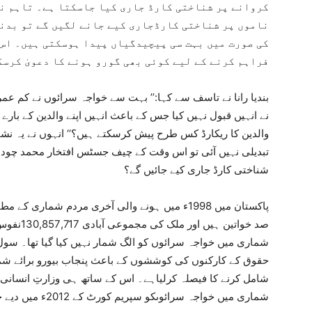
کروانے پر شناختی کارڈ جاری کیا جاسکتا ہے۔ تاہم نا
ناموں پر شناختی کارڈجاری کیے جانے لگیں گے تو بدن
کی صورت میں بہت سی پیچیدگیاں پیدا ہوسکتی ہیں۔ اس 
فراہم کرنے کے لیے کوئی بھی گورو ہونے کا دعویٰ کرسک
بندیا رانا نے تاسف سے کہا:’’ بہت سے خواجہ سرائوں نے کم عمری 
نے انہیں قبول نہیں کیا جس کے باعث انہیں اپنے والدین کے بارے 
والدین کا ریکارڈ کس طرح پیش کرسکتے ہیں؟‘‘ انہوں نے یہ نش
تبدیلی نہیں آئی تو اس وقت کے چیف جسٹس افتخار محمد چودھ
شناختی کارڈ جاری کیے جائیں گے؟
صد خواتین
شماری میں خواجہ سرائوں کو الگ شمار نہیں کیا گیا تھا۔ سو
حقوق کے کارکنوں کی کوششوں کے باعث پنجاب بیورو برائے شم
شامل کرنے کا فیصلہ کرلیاہے۔ اس کے ساتھ ہی وزارتِ انسانی 
شماری میں خواجہ سرائوںکو سپریم کورٹ کے 2012ء میں دیے جانے والے احکامات کے تحت الگ شمار کیا جائے گا۔