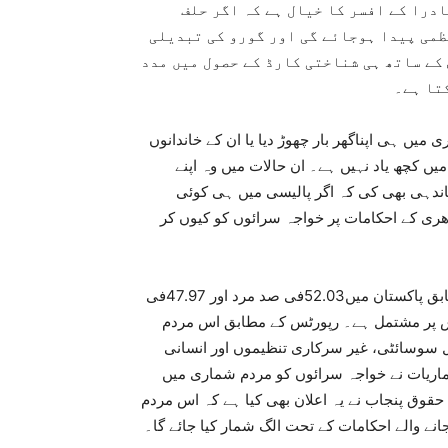
درا کے افسر کا خیال ہے کہ اگر حلف
ظمی پیدا ہوجائے گی اور گورو کی تبدیلی
کے ساتھ ہی شناختی کارڈ کے حصول میں مدد
تا ہے۔
میں ہی اپناگھر بار چھوڑ دیا یا ان کے خاندانوں
میں کچھ یاد نہیں ہے۔ ان حالات میں وہ اپنے
اندہی بھی کی کہ اگر پالیسی میں ہی کوئی
ری کے احکامات پر خواجہ سرائوں کو کیوں کر
پاکستان میں 1998ء میں ہونے والی آخری مردم شماری کے مطابق پاکستان میں52.03فی صد مرد اور 47.97فی
 ہیں اور ملک کی مجموعی آبادی 130,857,717نفوس پر مشتمل ہے۔ رپورٹس کے مطابق اس مردم
ل سوسائٹی، غیر سرکاری تنظیموں اور انسانی
اریات نے خواجہ سرائوں کو مردم شماری میں
حقوق پنجاب نے یہ اعلان بھی کیا ہے کہ اس مردم