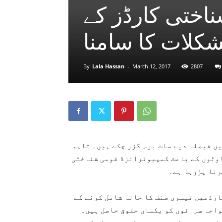
اختی کارڈز کے
لات کا سامنا
By
Lala Hassan
-
March 12, 2017
2807
یں فیصلہ دیے سات برس گزر چکے ہیں۔ تاہم
اوٹوں کے باعث کمپیوٹرائزڈ قومی شناختی
کرنا پڑرہا ہے۔
 کارڈمیں تیسری صنف کا خانہ شامل کرنے کے
واجہ سرائوں کو یکساں حقوق حاصل ہیں۔