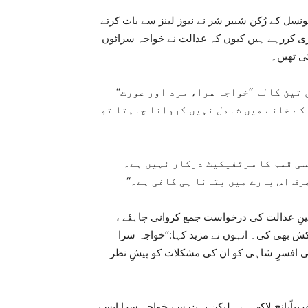
نسل کے رُکن شبیر شر نے نیوز لینز سے بات کرتے
زی کررہے ہیں کیوں کہ عدالت نے خواجہ سرائوں
ی تھیں۔
تین کالم ‘‘خواجہ سرا، مرد اور عورت‘‘
 کے خانے میں شامل نہیں کروانا چاہتا تو
کسی قسم کا سرٹفیکیٹ درکار نہیں ہے۔
ف اس بارے میں بتانا ہی کافی ہے۔‘‘
نِ عدالت کی درخواست جمع کروانی چاہئے ،
کش بھی کی۔ انہوں نے مزید کہا:’’خواجہ سرا
کی افسرِ شاہی کو ان کی مشکلات کو پیشِ نظر
قریباًپانچ لاکھ ہے۔ لیکن بہت سے خواجہ سرا ایسے