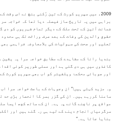
2009ء میں سپریم کورٹ کے تین رُکنی بنچ نے اس وقت 
براہی میں یہ تاریخ ساز فیصلہ دیا تھا کہ خواجہ سرا
ضمانت آئین کے تحت ملک کے دیگر تمام شہریوں کو دی گ
حقوق والدین کی وفات کے بعد صرف وراثت تک ہی محدود ن
تعلیم اور صحت کی سہولیات کی بلامعاوضہ فراہمی بھی 
بندیا رانا کے مشاہدے کے مطابق خواجہ سرا یہ یقین ر
کاغذوں میں ہی دی گئی ہے اور عملی طورپر کوئی اقدام
اور صوبائی محکمۂ ویلفیئر کو اب بھی سپریم کورٹ کے 
وہ مزید کہتی ہیں:’’ ان وجوہات کے باعث خواجہ سرا اب
سامنا کررہے ہیں۔ ان کی گزر بسر کا انحصار بڑی حد ت
مواقع پر ناچنے گانے پہ ہے۔ ان کے ساتھ کچھ ایسا سل
سرگرمیاں انجام دینے کے لیے ہی رہ گئے ہیں اور اکثر
بنایا جاتا ہے۔‘‘