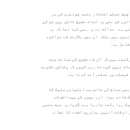
کے چیف جسٹس افتخار محمد چودھری کی سر
ئوں کو بھی وہ تمام حقوق حاصل ہیں جن کی
ئی ہے۔ عدالت نے یہ بھی کہا تھا کہ یہ
ہیں ہیں بلکہ ان میں ملازمت کے مواقع،
شامل ہے۔
کھتے ہیں کہ ان کے حقوق کی ضمانت صرف
ات نہیں کیے جا رہے کیوں کہ وفاقی حکومت
فیصلے پر عملدرآمد کرنا ہے۔
 بھی سماج کی جانب سے امتیازی سلوک کا
ک شادی بیاہ اور بچوں کی پیدائش کے
وک روا رکھا جارہا ہے، گویا وہ صرف جنسی
 اوقات انہیں بدترین تشدد کا نشانہ