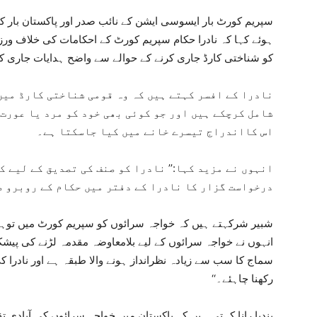
سپریم کورٹ بار ایسوسی ایشن کے نائب صدر اور پاکستان بار کو
ہوئے کہا کہ نادرا حکام سپریم کورٹ کے احکامات کی خلاف ور
کو شناختی کارڈ جاری کرنے کے حوالے سے واضح ہدایات جاری ک
نادرا کے افسر کہتے ہیں کہ وہ قومی شناختی کارڈ میں 
شامل کرچکے ہیں اور جو کوئی بھی خود کو مرد یا عورت
اس کااندراج تیسرے خانے میں کیا جاسکتا ہے۔
انہوں نے مزید کہا:’’ نادرا کو صنف کی تصدیق کے لیے 
درخواست گزار کا نادرا کے دفتر میں حکام کے روبرو صر
شبیر شرکہتے ہیں کہ خواجہ سرائوں کو سپریم کورٹ میں توہی
انہوں نے خواجہ سرائوں کے لیے بلامعاوضہ مقدمہ لڑنے کی پیش
سماج کا سب سے زیادہ نظرانداز ہونے والا طبقہ ہے اور نادرا 
رکھنا چاہئے۔‘‘
بندیا رانا کہتی ہیں کہ پاکستان میں خواجہ سرائوں کی آبادی ت