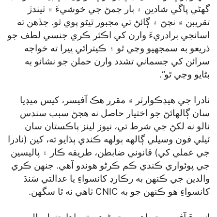
گھڻي ڀاڱي شادين ۽ ٻار ڄمڻ جي خوشيءَ ۾ ٿيندڙ
تقريبن ۾ نچڻ ۽ ڳائڻ تي مجبور ٿيڻو پوي ٿو. جڏهن ته
اسانجي برادريءَ وارن کي اڪثر ڪري جنسي لطف جو
ذريعو به سمجهيو وڃي ٿو ۽ ڪيترائي ڀيرا ته خواجه
سرائن کي جسماني تشدد وارن حملن جو نشانو به
بڻايو وڃي ٿو“.
نادرا جي هيڊڪوارٽر ۾ مقرر هڪ آفيسر، کيس ميڊيا
سان ڳالهائڻ جو اختيار حاصل نه هجڻ سبب سندس
نالو نه لکڻ جي شرط تي، نيوز لينز پاڪستان سان
ٽيلي فون وسيلي ڳالهه ٻولهه ڪندي ٻڌايو ته، کين (نادرا
جي عملي کي) قانوني ضابطن، طريقه ڪار ۽ پاليسين
جي پوئواري ڪندي ڪم ڪرڻو هوندو آهي. جنهن ڪري
والدين جي ڪنهن به رڪارڊ کانسواءِ يا عدالتي سَندَ
کانسواءِ هو ڪنهن جو به CNIC ٺاهي نه ٿا سگھن.