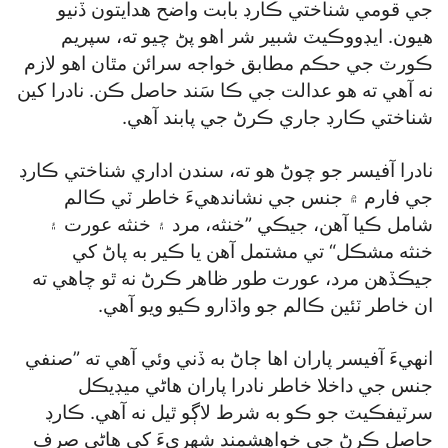
جي قومي شناختي ڪارڊ بابت واضح هدايتون ڏنيو
هيون. ايڊووڪيٽ شبير شر اهو پڻ چيو ته، سپريم
ڪورٽ جي حڪم مطابق خواجه سرائن مٿان اهو لازم
نه آهي ته هو عدالت جي ڪا سَند حاصل ڪن. نادرا کين
شناختي ڪارڊ جاري ڪرڻ جي پابند آهي.
نادرا آفيسر جو چوڻ هو ته، سندن اداري شناختي ڪارڊ
جي فارم ۾ جنس جي نشاندهيءَ خاطر ٽي ڪالم
شامل ڪيا آهن، جيڪي ”خنثه، مرد ۽ خنثه عورت ۽
خنثه مشڪل“ تي مشتمل آهن يا ڪير به پاڻ کي
جيڪڏهن مرد، عورت طور ظاهر ڪرڻ نه ٿو چاهي ته
ان خاطر ٽئين ڪالم جو واڌارو ڪيو ويو آهي.
انهيءَ آفيسر پاران اها ڄاڻ به ڏني وئي آهي ته ”صنفي
جنس جي داخلا خاطر نادرا پاران هاڻي ميڊيڪل
سرٽيفڪيٽ جو ڪو به شرط لاڳو ٿيل نه آهي. ڪارڊ
حاصل ڪرڻ جي خواهشمند شهريءَ کي هاڻي صرف