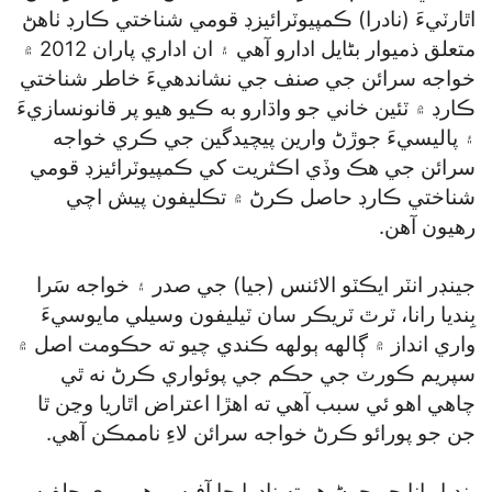
اٿارٽيءَ (نادرا) ڪمپيوٽرائيزڊ قومي شناختي ڪارڊ ٺاهڻ
متعلق ذميوار بڻايل ادارو آهي ۽ ان اداري پاران 2012 ۾
خواجه سرائن جي صنف جي نشاندهيءَ خاطر شناختي
ڪارڊ ۾ ٽئين خاني جو واڌارو به ڪيو هيو پر قانونسازيءَ
۽ پاليسيءَ جوڙڻ وارين پيچيدگين جي ڪري خواجه
سرائن جي هڪ وڏي اڪثريت کي ڪمپيوٽرائيزڊ قومي
شناختي ڪارڊ حاصل ڪرڻ ۾ تڪليفون پيش اچي
رهيون آهن.
جينڊر انٽر ايڪٽو الائنس (جيا) جي صدر ۽ خواجه سَرا
بِنديا رانا، ٽرٿ ٽريڪر سان ٽيليفون وسيلي مايوسيءَ
واري انداز ۾ ڳالهه ٻولهه ڪندي چيو ته حڪومت اصل ۾
سپريم ڪورٽ جي حڪم جي پوئواري ڪرڻ نه ٿي
چاهي اهو ئي سبب آهي ته اهڙا اعتراض اٿاريا وڃن ٿا
جن جو پورائو ڪرڻ خواجه سرائن لاءِ ناممڪن آهي.
بِنديا رانا جو چوڻ هو ته نادرا جا آفيسر هر ڀيري حلفيه