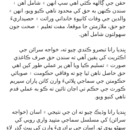
حقن جي ڳالهه ڪئي اهي سڀ انهن ۾ شامل آهن ۽
سندن ڪنهن به حق کي محدود ناهي ڪيو ويو، انهن ۾
والدين جي وفات کانپوءِ خانداني وراثت ۾ حصيداريءَ
جو حق، ملازمتن جا موقعا، مفت تعليم ۽ صحت جون
سهولتون شامل آهن.
بِنديا رانا تبصرو ڪندي چيو ته، خواجه سرائن جي
اڪثريت کي يقين آهي ته سندن حق صرف ڪاغذي
صورت ۾ تسليم ڪيا ويا آهن پر عملي طور کين اهي
حق حاصل ناهن ٿيا ڇو ته وفاقي حڪومت ۽ صوبائي
حڪومتن جي سماجي ڀلائيءَ وارن کاتن پاران سپريم
ڪورٽ جي حڪم تي اڃان تائين ته ڪو به عملي قدم
ناهي کنيو ويو.
بِنديا رانا وڌيڪ چيو ته ان جي نتيجي ۾ اسان (خواجه
سرائن) کي مسلسل سماجي متڀيد واري رويي کي
سهڻو پوي ٿو. اسان جي برادريءَ وارن کي پيٽ گذر لاءِ