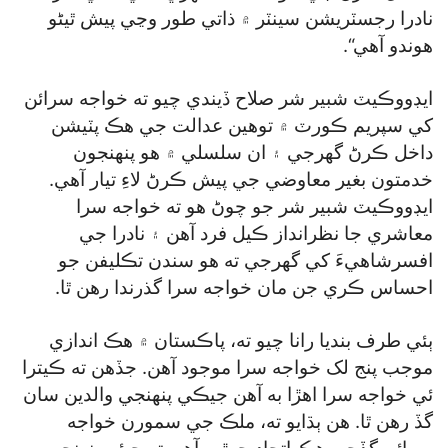
نادرا رجسٽريشن سينٽر ۾ ذاتي طور وڃي پيش ٿيڻو
هوندو آهي“.
ايڊووڪيٽ شبير شر صلاح ڏيندي چيو ته خواجه سرائن
کي سپريم ڪورٽ ۾ توهين عدالت جي هڪ پٽيشن
داخل ڪرڻ گھرجي ۽ ان سلسلي ۾ هو پنهنجون
خدمتون بغير معاوضي جي پيش ڪرڻ لاءِ تيار آهي.
ايڊووڪيٽ شبير شر جو چوڻ هو ته خواجه سرا
معاشري جا نظرانداز ڪيل فرد آهن ۽ نادرا جي
افسرشاهيءَ کي گھرجي ته هو سندن تڪليفن جو
احساس ڪري جن مان خواجه سرا گذرندا رهن ٿا.
ٻئي طرف بنديا رانا چيو ته، پاڪستان ۾ هڪ اندازي
موجب پنج لک خواجه سرا موجود آهن. جڏهن ته ڪيترا
ئي خواجه سرا اهڙا به آهن جيڪي پنهنجي والدين سان
گڏ رهن ٿا. هن ٻڌايو ته، ملڪ جي سمورن خواجه