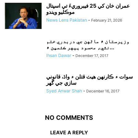
عمران خان کي 25 فيبروريءَ تي اسپتال
موڪليو ويندو
News Lens Pakistan
-
February 21, 2026
وزيرستان ۾ ماڻهن جي دربدري ختم
نٿي، محسود ٻيهر ڪئمپن ۾...
Ihsan Dawar
-
December 17, 2017
سوات ۾ ڪارنهن هيٺ قتلن ۾ واڌ، قانوني
سازي جي گهر
Syed Anwar Shah
-
December 16, 2017
NO COMMENTS
LEAVE A REPLY