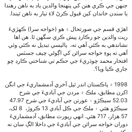
جنهن جي ڪري هنن کي پنهنجا والدين ياد به ناهن رهندا
يا سندن خاندان کين قبول ڪرڻ لاءِ تيار به ناهن ٿيندا.
اهڙي قسم جي صورتحال ۾ هو (خواجه سرا) ڪهڙيءَ
ريت والدين جو رڪارڊ پيش ڪري سگھن ٿا. هن اها
نشاندهي به ڪئي آهي ته، پاليسي تبديل نه ڪئي وئي
آهي ته پوءِ خواجه سرائن کي اڳوڻي چيف جسٽس
افتخار محمد چوڌريءَ جي حڪم تي شناختي ڪارڊ ڇو
جاري ڪيا ويا؟.
1998 ۾ پاڪستان اندر ٿيل آخري آدمشماريءَ جي انگن
اکرن مطابق، ملڪ ۾ مردن جي آباديءَ جي شرح
52.03 سيڪڙو ۽ عورتن جي آباديءَ جي شرح 47.97
سيڪڙو هئي ۽ ملڪ جي ڪل آبادي 13 ڪروڙ، 8 لک،
57 هزار، 717 هئي. انهي رپورٽ مطابق، آدمشماريءَ
دوران خواجه سرائن جي آباديءَ جي داخلا الڳ سان نه