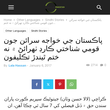
پاڪستان جي خواجه سرائن
Sindhi Stories
Other Languages
Home
جون قومي شناختي ڪارڊ ٺهرائڻ ۾ نه ختم...
Other Languages
Sindhi Stories
پاڪستان جي خواجه سرائن جون
قومي شناختي ڪارڊ ٺهرائڻ ۾ نه
ختم ٿيندڙ تڪليفون
2714
0
By
Lala Hassan
-
January 6, 2017
ڪراچي (لالا حسن وٽان) جيتوڻيڪ سپريم ڪورٽ پاران
سندن حق ۾ ڏنل فيصلي کي 7 سال ٿي چڪا آهن، ان