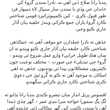
بِنديا رانا صلاح ڏني آهي ته، نادرا سندن گُروءَ کي
خاندان جي وڏي يا سندن سار سنڀال لاءِ ذميوار فرد
طور قبول ڪري ۽ کين ڪمپيوٽرائيزڊ قومي شناختي
ڪارڊ گُروءَ پاران جمع ڪرائي ويندڙ حلفيه بيان آڌار
جاري ڪيو وڃي.
جڏهن ته نادرا عملدارن جو موقف آهي ته، جيڪڏهن
شناختي ڪارڊ حليفه بيان آڌار جاري ڪيو ويندو ته ان
سان هڪ طويل خرابيءَ وارو عمل شروع ٿي ويندو ۽
گُروءَ جي تبديليءَ جي صورت ۾ مختلف نوعيت جون
ڪيتريون مشڪلاتون پيدا ٿي پونديون. جڏهن ته اهي
امڪان به موجود آهن ته ڪو به گُرو ٿيڻ جي دعويٰ
ڪري شناختي ڪارڊ جاري ڪرائي سگھندو.
افسوس ڀريل انداز سان تبصرو ڪندي بنديا رانا ٻڌايو ته
لڳ ڀڳ سمورا خواجه سرا ننڍي عمر ۾ گھر ڇڏي ڏيندا
آهن يا سندن ڪٽنب کين گھر نيڪالي ڏئي ڇڏيندو آهي