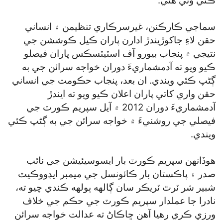
ڪئي وئي هئي.
سماجي ڪارڪنن، غيرسرڪاري تنظيمن ۽ انساني
حقن لاءِ جاکوڙيندڙ ادارن پاران ڪيل ڪوششن جي
نتيجي ۾ پنجاب بيورو آف اسٽيٽسڪس پاران فيصلو
ڪيو ويو ته آدمشماريءَ دوران خواجه سرائن جي به
ڳڻپ ڪئي ويندي. ان بعد، پنجاب حڪومت جي انساني
حقن واري کاتي پاران اعلان ڪيو ويو ته ايندڙ
آدمشماريءَ دوران 2012 ۾ آيل سپريم ڪورٽ جي
فيصلي جي روشنيءَ ۾ خواجه سرائن جي به ڳڻپ ڪئي
ويندي.
هوڏانهن سپريم ڪورٽ بار ايسوسيئيشن جي نائب
صدر ۽ پاڪستان بار ڪائونسل جي ميمبر ايڊووڪيٽ
شبير شر ٽرٿ ٽريڪر سان ڳالهه ٻولهه ڪندي چيو ته،
نادرا جا عملدار سپريم ڪورٽ جي حڪم جي خلاف
ورزي ڪري رهيا آهن ڇاڪاڻ ته عدالت خواجه سرائن