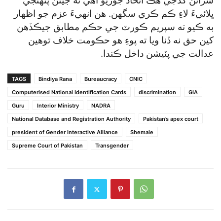
سرائن گڏجي هڪ اتحاد جوڙيو آهي ته جيئن پنهنجي
ڀلائيءَ لاءِ ڪم ڪري سگھن. هن انهيءَ عزم جو اظهار
به ڪيو ته سپريم ڪورٽ جي حڪم مطابق جيڪڏهن
کين حق نه ڏنا ويا ته پوءِ هو حڪومت خلاف توهين
عدالت جي پٽيشن داخل ڪندا.
TAGS
Bindiya Rana
Bureaucracy
CNIC
Computerised National Identification Cards
discrimination
GIA
Guru
Interior Ministry
NADRA
National Database and Registration Authority
Pakistan’s apex court
president of Gender Interactive Alliance
Shemale
Supreme Court of Pakistan
Transgender