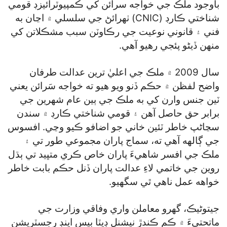
باوجود ملڪ جي خواجه سرائن کي ڪمپيوٽرائيزڊ قومي
شناختي ڪارڊ (CNIC) ٺهرائڻ جي سلسلي ۾ اڃان به
فني ۽ قانوني نوعيت جي رڪاوٽن سبب مشڪلاتن کي
منهن ڏيڻو پئجي رهيو آهي.
سال 2009 ۾ ملڪ جي اعليٰ ترين عدالت طرفان
واضح لفظن ۾ حڪم ڏنو ويو هيو ته خواجه سَرائن يعني
ٽين جنس وارن کي به ملڪ جي ٻين عام شهرين جي
برابر حق حاصل آهن ۽ قومي شناختي ڪارڊ ۾ سندن
سڃاڻپ خاطر ٽئين خاني جو اضافو ڪيو وڃي. افسوس
جي ڳالهه آهي ته، سماج پاران مجموعي طور تي ۽
ملڪ جي افسر شاهيءَ پاران خاص ڪري متڀيد تي ٻڌل
روين جي خاتمي لاءِ عدالت پاران ڏنل حڪم بابت خاطر
خواهه عمل ناهي ٿي سگھيو.
جيتوڻيڪ، گهرو معاملن واري وفاقي وزارت جي
ماتحتيءَ ۾ ڪم ڪندڙ نيشنل ڊيٽا بيس اينڊ رجسٽريشن