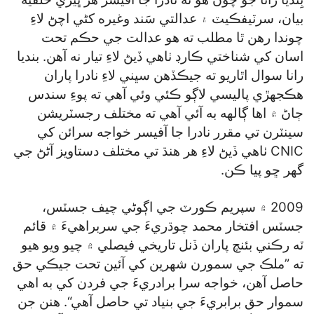
بيان، سرٽيفڪيٽ ۽ عدالتي سَند وغيره کڻي اچڻ لاءِ
چوندا رهن ٿا مطلب ته هو عدالت جي حڪم تحت
اسان کي شناختي ڪارڊ ٺاهي ڏيڻ لاءِ تيار نه آهن. بنديا
رانا سوال اٿاريو ته جيڪڏهن سڀني لاءِ نادرا پاران
هڪجهڙي پاليسي لاڳو ڪئي وئي آهي ته پوءِ سندس
ڄاڻ ۾ اها ڳالهه به آئي آهي ته مختلف رجسٽريشن
سينٽرن تي مقرر نادرا جا آفيسر خواجه سرائن کي
CNIC ٺاهي ڏيڻ لاءِ هر هنڌ تي مختلف دستاويز آڻڻ جي
گهر ڇو پيا ڪن.
2009 ۾ سپريم ڪورٽ جي اڳوڻي چيف جسٽس،
جسٽس افتخار محمد چوڌريءَ جي سربراهيءَ ۾ قائم
ٽه رڪني بئنچ پاران ڏنل تاريخي فيصلي ۾ چيو ويو هيو
ته ”ملڪ جي سمورن شهرين کي آئين تحت جيڪي حق
حاصل آهن، خواجه سرا برادريءَ جي فردن کي به اهي
سموار حق برابريءَ جي بنياد تي حاصل آهي“. هنن جن