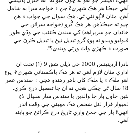
انهيءَ آفيسر جو اهو به چوڻ هيو ته، اها جنرل پاليسي
آهي جيڪا هر هڪ شهريءَ جن ۾ خواجه سرا به شامل
آهن، مٿان لاڳو ٿئي ٿي. هڪ سوال جي جواب ۾ هن
چيو ته جيڪڏهن هر هڪ گُرو (خواجه سرائن جي
خاندان جو سربراهه) کي سندن ڪٽنب جي وڏي طور
قبوليو ويندو ته پوءِ گرو تبديل ٿيڻ يا تبديل ڪرڻ جي
صورت ۾ ڪهڙي واٽ ورتي ويندي؟“.
نادرا آرڊينينس 2000 جي ذيلي شق 9 (1) تحت ان
اداري مٿان لازم آهي ته هر هڪ پاڪستاني شهريءَ، پوءِ
اهو ملڪ ۾ يا ملڪ کان ٻاهر رهندو هجي ۽ سندس عمر
18 سال ٿي چڪي هجي ته ان جا تفصيل درج ڪري.
نئين ڄاول ٻار جا والدين يا سندس سار سنڀال لاءِ
ذميوار قرار ڏنل شخص هڪ مهيني جي وقت اندر
انهيءَ ٻار جي ڄمڻ واري تاريخ درج ڪرائڻ جو پابند
آهي.