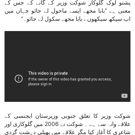
پشتو لوک گلوکار شوکت وزیر کے گانے کے جس کے
معنی ہے ’’بابا مجھے ایسے ماحول لے جائو جہاں میں
اب سیکھ سیکھوں ، بابا مجھے سکول لے جائو۔”
شوکت وزیر کا تعلق جنوبی وزیرستان ایجنسی کے
علاقے وانہ سے ہے ۔ شوکت نے 2006 میں گلوکاری اور
شاعری کا آغاز کیا مگر علاقے میں پھیلی دہشت گردی