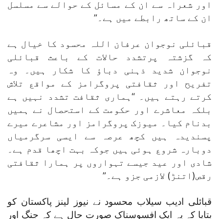
اور شعراہ سے ان کے مسائل کے حوالے سے مسلسل
ان کے ساتھ رابطے میں ہے۔”
قبائلی نوجوان عرفان اللہ محسود کا خیال ہے
کہ گزشتہ پرتشدد حالات کے باعث قبائلی
نوجوان شدید ذہنی دباؤ کا شکار ہیں۔ وہ
تفریح اور ثقافتی پروگرامز کے مواقع تلاش
کرتے رہتے ہیں۔ “ہماری ثقافت تشدد نہیں ہے
بلکہ معاشرے اور حکومت کے استحصال نے ہمیں
بدنام کیا۔ میوزک پروگرامز اور مشاعرے میرے
پسندیدہ ہیں کچھ عرصہ سے ایسی سرگرمیاں
دوبارہ شروع ہوئی ہیں جوکہ بہت اچھا قدم ہے۔
شادی اور عید جیسے تہواروں پر ہمارا ثقافتی
رقص(اتنڑ) لازمی جزو ہے۔”
قبائلی ادیب سیلاب محسود نے نیوز لینز پاکستان کو
بتایا کہ یہ ایک افسوسناک صورت حال ہے کہ جنگ اور