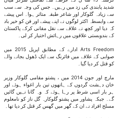
شدید پابندی کی زد میں رہیں۔ جس کی وجہ سے سب
سے زیادہ گلوکار اور شاعر طبقہ متاثر ہوا۔ اس پیشے
سے وابسطہ اکثر لوگوں نے اپنے پیشے اور فن کو خیر باد
کہ دیا اور کچھ نے علاقے سے نقل مقانی کرکے پاکستان
کے بندوبستی علاقوں میں رہائش اختیار کر لی۔
Arts Freedom ادارے کے مطابق اپریل 2015 میں
صوابی کے علاقے میں فائرنگ سے ایک ڈھول بجانے والے
کو قتل کر دیا گیا۔
مارچ اور جون 2014 میں ، پشتو مقامی گلوکار وزیر
خان دہشت گردوں کے ہاتھوں تین بار اغواء ہوئے اور
ہر بار اسی شرط پر رہا ہوئے کہ وہ گانا نہیں گائیں
گے۔ جبکہ پشاور میں پشتو گلوکارہ گل ناز کو نامعلوم
مسلح افراد نے ان کے گھر میں گھس کر قتل کر دیا تھا۔