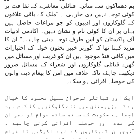
بم دھماکوں سے متاثرہ قبائلی معاشرے کے ثقا فت پر
کوئی توجہ نہیں دی جارہی ۔ “ملک کے باقی علاقوں
کے گلوکاروں اور ادیبوں کو جو مراعات حاصل ہیں
یہاں پر ان کا کوئی نام و نشان نہیں۔ اکادمی ادبیات
آف پاکستان کو اس طرف توجہ دینی چاہیے۔” ان کا
مزید کہنا تھا کہ گورنر خیبر پختون خواہ کے اختیارات
میں کافی فنڈ موجود ہیں ان کو غریب اور مسائل میں
گھرے قبائلی گلوکاروں اور شعراء کے مسائل ضرور
دیکھنے چاہئے تاکہ علاقے میں امن کا پیغام دینے والوں
کی حوصلہ افزائی ہو سکے۔
ایک اور قبائلی نوجوان سہیل محسود کا خیال
ہے کہ وزیرستان میں نئے گلوکاروں کا کام بہت
اچھا ہے حکومت کے ساتھ ساتھ عوام کو بھی ان
کی مدد اور حوصلہ افرائی کرنی چاہیے ۔
“نوجوان گلوکاروں کے لیے اکیڈمی کا قیام