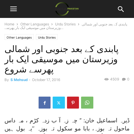
پابندی کے بعد جنوبی اور شمالی
Urdu Stories
Other Languages
Home
وزیرستان میں موسیقی ایک بار پھرسے...
Other Languages
Urdu Stories
پابندی کے بعد جنوبی اور شمالی
وزیرستان میں موسیقی ایک بار
پھرسے شروع
4509
0
By
S Mehsud
-
October 17, 2016
ڈیرہ اسماعیل خان: ’’ چہ زہ آ ب زدہ کڑم ، مہ داس
ماحول تہ بوزہ، بابا مو سکول تہ بوزہ ‘‘یہ بول ہیں