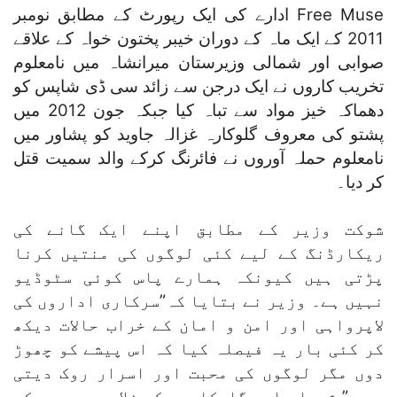
Free Muse ادارے کی ایک رپورٹ کے مطابق نومبر
2011 کے ایک ماہ کے دوران خیبر پختون خواہ کے علاقے
صوابی اور شمالی وزیرستان میرانشاہ میں نامعلوم
تخریب کاروں نے ایک درجن سے زائد سی ڈی شاپس کو
دھماکہ خیز مواد سے تباہ کیا جبکہ جون 2012 میں
پشتو کی معروف گلوکارہ غزالہ جاوید کو پشاور میں
نامعلوم حملہ آوروں نے فائرنگ کرکے والد سمیت قتل
کر دیا۔
شوکت وزیر کے مطابق اپنے ایک گانے کی
ریکارڈنگ کے لیے کئی لوگوں کی منتیں کرنا
پڑتی ہیں کیونکہ ہمارے پاس کوئی سٹوڈیو
نہیں ہے۔ وزیر نے بتایا کہ”سرکاری اداروں کی
لاپرواہی اور امن و امان کے خراب حالات دیکھ
کر کئی بار یہ فیصلہ کیا کہ اس پیشے کو چھوڑ
دوں مگر لوگوں کی محبت اور اسرار روک دیتی
ہے ۔” شعراء اور گلوکاروں کے فلاح و بہبود کے