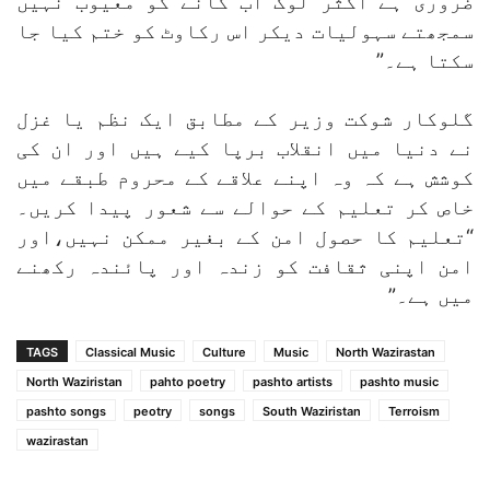
ضروری ہے اکثر لوگ اب گانے کو معیوب نہیں
سمجھتے سہولیات دیکر اس رکاوٹ کو ختم کیا جا
سکتا ہے۔”
گلوکار شوکت وزیر کے مطابق ایک نظم یا غزل
نے دنیا میں انقلاب برپا کیے ہیں اور ان کی
کوشش ہے کہ وہ اپنے علاقے کے محروم طبقے میں
خاص کر تعلیم کے حوالے سے شعور پیدا کریں۔
“تعلیم کا حصول امن کے بغیر ممکن نہیں،اور
امن اپنی ثقافت کو زندہ اور پائندہ رکھنے
میں ہے۔”
TAGS
Classical Music
Culture
Music
North Wazirastan
North Waziristan
pahto poetry
pashto artists
pashto music
pashto songs
peotry
songs
South Waziristan
Terroism
wazirastan