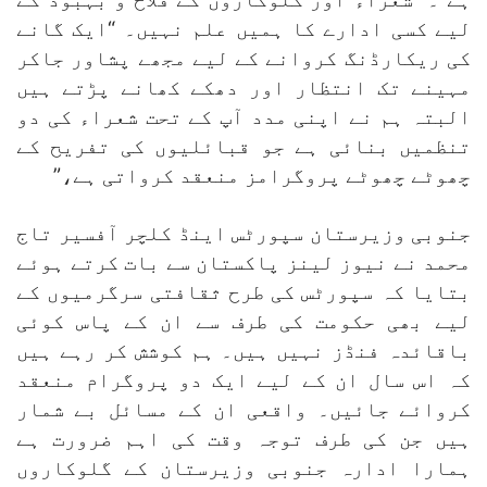
لیے کسی ادارے کا ہمیں علم نہیں۔ “ایک گانے
کی ریکارڈنگ کروانے کے لیے مجھے پشاور جاکر
مہینے تک انتظار اور دھکے کھانے پڑتے ہیں
البتہ ہم نے اپنی مدد آپ کے تحت شعراء کی دو
تنظمیں بنائی ہے جو قبائلیوں کی تفریح کے
چھوٹے چھوٹے پروگرامز منعقد کرواتی ہے،”
جنوبی وزیرستان سپورٹس اینڈ کلچر آفسیر تاج
محمد نے نیوز لینز پاکستان سے بات کرتے ہوئے
بتایا کہ سپورٹس کی طرح ثقافتی سرگرمیوں کے
لیے بھی حکومت کی طرف سے ان کے پاس کوئی
باقائدہ فنڈز نہیں ہیں۔ ہم کوشش کر رہے ہیں
کہ اس سال ان کے لیے ایک دو پروگرام منعقد
کروائے جائیں۔ واقعی ان کے مسائل بے شمار
ہیں جن کی طرف توجہ وقت کی اہم ضرورت ہے
ہمارا ادارہ جنوبی وزیرستان کے گلوکاروں