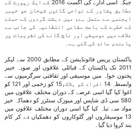
جبکہ اسی ادارے کی اگست 2016 کے ایک رپورٹ کے
مطابق پشاور کے نواحی گائوں شیخان جو خیبر
ایجنسی سے متصل ہے، میں دہشت گردوں کے حملے
کے خطرے کے باعث مقامی انتظامیہ کی جانب سے
علاقے میں موسیقی اور ناچ گانے کی تقریبات پر
پابندی عائد کی گئی ہے۔
پاکستان پریس فائونڈیشن کے مطابق 2000 سے لیکر
2011 تک پاکستان کے قبائلی علاقوں اور صوبہ خیبر
پختون خواہ میں موسیقی اور ثقافتی سرگرمیوں سے
وابسطہ 14 افراد کو ہلاک،15 کو زخمی اور 121 کو
اغوا کیا گیا اسی عرصے کے دوران مختلف علاقوں میں
580 سی ڈی شاپس اور میوزک سنٹرز کو دھماکہ خیز
مواد سے تباہ کیا گیا اسی دوران مختلف علاقوں میں
13 موسیقاروں اور گلوکاروں کو دھمکیاں دے کر کام
بند کروا دیا گیا۔