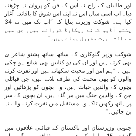
اور طالبان کے راج نے اس کے فن کو پروان نہ چڑھنے
دیا۔ اب اسی سال اس نے اپنے اس شوق کا باقائدہ آغاز
کیا ہے۔ شوکت وزیرنے بتایا کہ “اب تک میں نے 34
پشتو آڈیو گانے ریکارڈ کروائے ہیں، جن میں
سے اکثر بہت مقبول ہوئے ہیں۔”
شوکت وزیر گلوکاری کے ساتھ ساتھ پشتو شاعر ی
بھی کرتے ہیں اور ان کی دو کتابیں بھی شائع ہو چکی
ہیں ۔ “ہم امن اور محبت سکھاتے ہیں اور نفرت کرنے
والوں کو بھی محبت کی طرف بلاتے ہیں، جن قبائلی
بچوں کے والدین حیات ہیں، وہ بچوں کو پڑھائیں اور
جن کے والدین جنگ میں مر گئے ہیں، ان بچوں کے سر
پر ہاتھ رکھیں تاکہ وہ مستقبل میں نفرت کرنے والے نہ
بن جائیں۔”
جنوبی وزیرستان اور پاکستان کے قبائلی علاقوں میں
گزشتہ 15 سا ل کے عرصے سے ثقافتی سرگر میاں