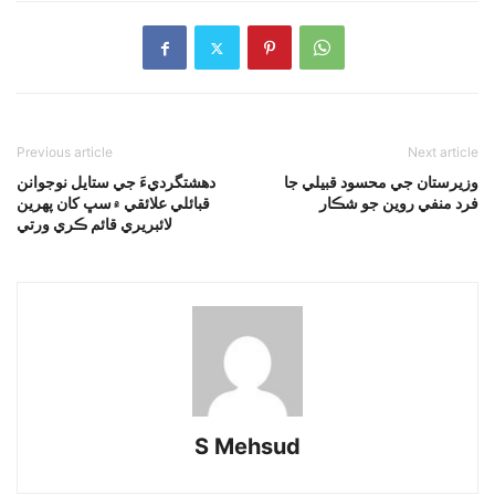
Previous article
Next article
وزيرستان جي محسود قبيلي جا
دهشتگرديءَ جي ستايل نوجوانن
فرد منفي روين جو شڪار
قبائلي علائقي ۾سڀ کان پهرين
لائبريري قائم ڪري ورتي
S Mehsud