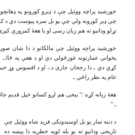
خورشيد پراچه ووئيل چې د ډېرو کورونو په ډهانچو
چې ډېر کورونه ولې چې يو بل سره پېوست دي د کو
تړلو ودانيو ته هم زيان رسى او يا هغۀ کمزورې کيږي
خورشيد پراچه ووئيل چې مالکانو د دا شان صورت
پخواني عمارتونه غورځولي دي او د هغې په ځائے 
کړې دي ـ دا رجحان جارى دے او د افسوس وړ خب
عام په نظر راځي ـ
هغۀ زياته کړه :” بيخى هم لږو کسانو خپل قديم جا
ـ ”
د دننه ښار يو بل اوسېدونکى فريد شاه ووئيل چې
تاريخى ودانيو ته يو بله لويه خطريه دا پېښه ده