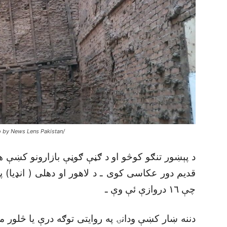
o by News Lens Pakistan/
د پېښور تنګو کوڅو او د ګڼې ګوڼې بازارونو کښې هې
قديم دور عکاسى کوى ـ د لاهور او دهلى ( انډيا) 
چې ١٦ دروازې ئې وې ـ
دننه ښار کښې ودانۍ په روايتى توګه درې يا څلور م