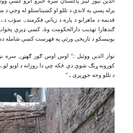
الدين نيوز لېنز پاکستان سره خبرو اترو کښې و
پرله پسې په لاندې د تللو او کښېناستلو له وجې د ښ
قديمه د ماهرانو د پاره د زياتې فکرمندۍ سؤب دے
ګندهارا تهذيب دارالحکومت وۀ، کښې ډېرې پخوانۍ
يونېسکو د تاريخى ورثې په فهرست کښې شامله ده 
نواز الدين ووئيل :” اوس اوس ګور ګهټړۍ سره نز
کورونه ړنګ شوي دي ځکه چې دا روزانه د اوبو لوے
د تللو وجه جوړېږى ـ “