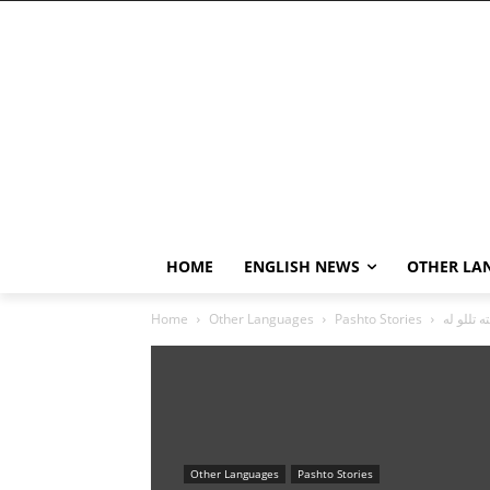
HOME
ENGLISH NEWS
OTHER LA
Home
Other Languages
Pashto Stories
Other Languages
Pashto Stories