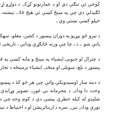
کوڅې ئې تنګې دي او د عمارتونو کړکۍ د دواړو اړ
لګېدلې دي چې په مينځ کښې ئې هيڅ ځائے نيشته، 
خپلو کښې نښتې وي ـ
د تېرو څو پېړيو په دوران پېښور د کشن، مغلو، سهک
پاتې شو ے دے چا چې ورته ځانګړې ودانې ، تاريخى ث
د چترال او جنوبى اېشياء په مينځ و مانه کښې په قد
پېښور د بلغ، سويلى او منځنۍ اېشياء ترمينځه د تجا
د دننه ښار اوسېدونکي وائي چې هر څو کۀ د پېښور د 
وخت دا ودانۍ د مجرمانه بې غورۍ تصوير وړاندې 
شلېدو له کبله خطرې پېښې دي د کوم وجه چې د 
نورې ودانۍ تېزۍ سره د اربنائزېشن او د احتياط د ن