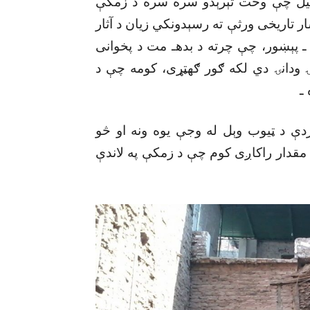
وئيل چې وخت تېرېدو سره سره د زمکې
ار تاريخى ورثې ته رسېدونکي زيان د آثار
 ـ پېښور، چې چرته د بدهـ مت د پخوانى
 ودانۍ دي لکه ګور ګهټړى، کومه چې د
ـ
دې د ټيوب وېل له وجې يوه ونه او څو
 مقدار راکاږى کوم چې د زمکې په لاندې