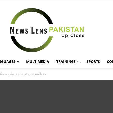
NGUAGES
MULTIMEDIA
TRAININGS
SPORTS
CO
د واکمنو د بې غورۍ او د زمکې په ښکته تللو له...