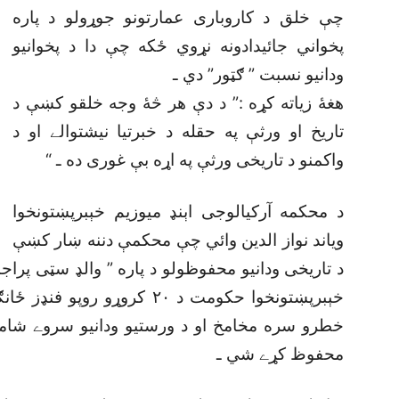
چې خلق د کاروبارى عمارتونو جوړولو د پاره
پخواني جائيدادونه نړوي ځکه چې دا د پخوانيو
ودانيو نسبت ” ګټور” دي ـ
هغۀ زياته کړه :” د دې هر څۀ وجه خلقو کښې د
تاريخ او ورثې په حقله د خبرتيا نيشتوالے او د
واکمنو د تاريخى ورثې په اړه بې غورى ده ـ “
د محکمه آرکيالوجى اېنډ ميوزيم خېبرپښتونخوا
وياند نواز الدين وائي چې محکمې دننه ښار کښې
د تاريخى ودانيو محفوظولو د پاره ” والډ سټى پراج
خېبرپښتونخوا حکومت د ٢٠ کرو
خطرو سره مخامخ او د ورستيو ودانيو سروے شامل
محفوظ کړے شي ـ