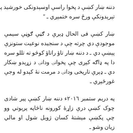
دننه ښار کښې د پخوا راسې اوسېدونکى خورشيد پراچ
تېرېدونکې ورځ سره ختمېږي ـ “
ښار کښې فى الحال ډېرې د ګڼې ګوڼې سيمې
موجودې دي چرته چې د سنجيده نوعيت ستونزې
پېښې دي ـ د دننه ښار تاؤ راتاؤ کوڅو ته تللو سره
دا په ډاګه کېږى چې پخوانۍ ودانۍ د زړېدو ښکار
دي ـ ډېرې تاريخى ودانۍ د مرمت نۀ کېدو له وجې
غورځېږي ـ
په درېم ستمبر ٢٠١٦ء دننه ښار کښې پير شادى
چوک کښې درې زاړۀ کورونه ناڅاپه پرېوتي وو
چې پکښې مېشتۀ کسان ژوبل شول او مالي
زيان وشو ـ