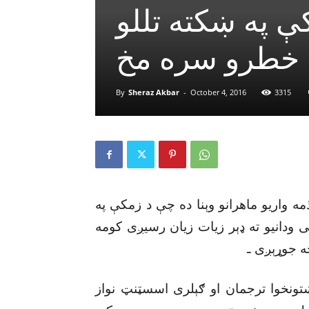
کې په ښکته تللو
ثه خطرو سره مخ
By
Sheraz Akbar
-
October 4, 2016
3315
مه واريو ماهرانو وېنا ده چې د زمکې په
ى ودانيو ته ډېر زيات زيان رسيږى کومه
ه جوړېږى ـ
ښتونخوا ترجمان او ګېلرى اسسټنټ نواز