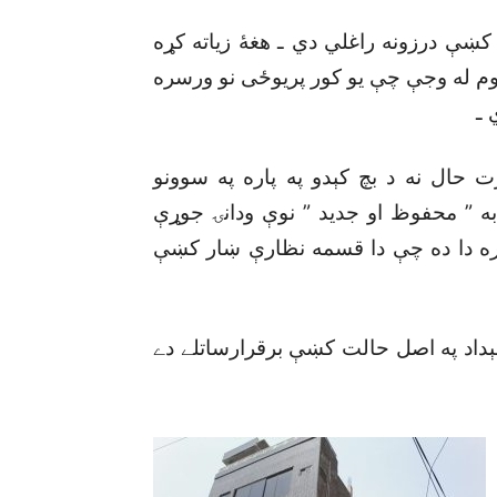
 کښې درزونه راغلي دي ـ هغۀ زياته کړه
م له وجې چې يو کور پريوځى نو ورسره
 ـ
 حال نه د بچ کېدو په پاره په سوونو
به ” محفوظ او جديد ” نوې ودانۍ جوړې
ره دا ده چې دا قسمه نظارې ښار کښې
ئېداد په اصل حالت کښې برقرارساتلے دے