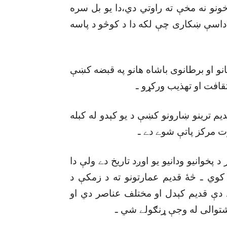
خونو نه مخې ته راوتي دي،دا يو بل سره
داسې ښکارى چې لکه دا د کوڅو د پاسه
انو او برطانوى باشاه هانو په قبضه کښې
قافت او تهذيب ورکړو ـ
يم ترينو ښارونو کښې د يو کېدو له کبله
رت مرکز پاتې شوے دے ـ
پخوانيو ودانيو يو اوږد تاريخ دے ولې دا
کوي ـ څۀ قديم عمارتونو ته د زمکې د
دې قديم کېدل او مختلف عناصر دي او
يشتوالى له وجې ړنګولے شي ـ