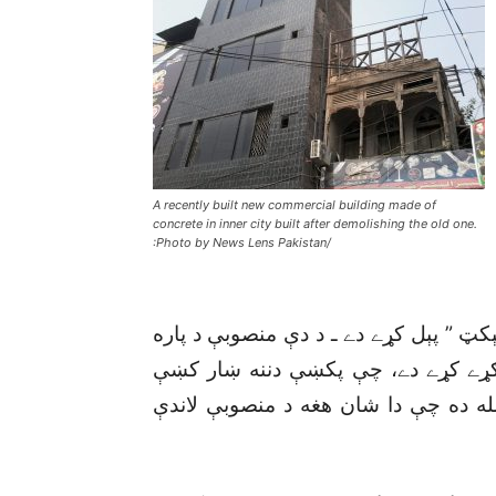
A recently built new commercial building made of
concrete in inner city built after demolishing the old one.
:Photo by News Lens Pakistan/
ېکټ ” پېل کړے دے ـ د دې منصوبې د پاره
ړو روپو فنډز ځانګړے کړے دے، چې پکښې دننه ښار کښې
ه ده چې دا شان هغه د منصوبې لاندې