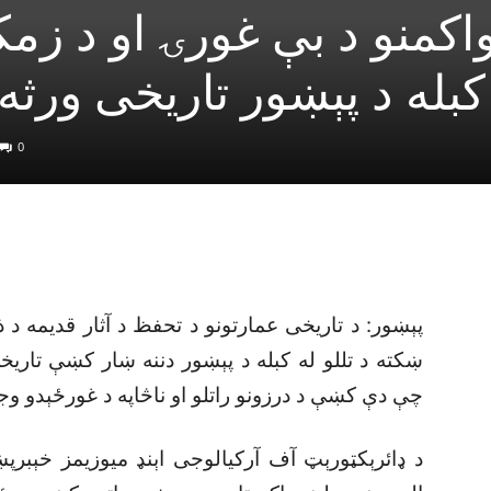
واکمنو د بې غورۍ او د زم
کبله د پېښور تاريخى ور
0
پېښور: د تاريخى عمارتونو د تحفظ د آثار قديمه د ذ
ښکته د تللو له کبله د پېښور دننه ښار کښې تاريخ
چې دې کښې د درزونو راتلو او ناڅاپه د غورځېدو وج
د ډائرېکټورېټ آف آرکيالوجى اېنډ ميوزيمز خېبرپ