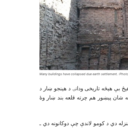
Many buildings have collapsed due earth settlement. :Phot
څ بې هېڅه تاريخى ودانۍ د هينجو ښار د
په شان پېښور هم چرته قلعه بند ښار وۀ
نزله دي د کومو لاندې چې دوکانونه دي ـ