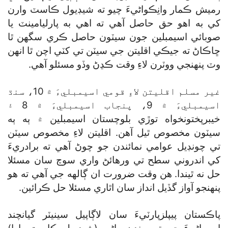
رميش ڪمار وانِڪواڻيءَ چيو ته شيڊيول ڪاسٽ وارن
کي به اهو حق حاصل آهي ته اهي به پارليامينٽ يا
صوبائي اسيمبلين جون سيٽون حاصل ڪري سگھن ٿا
ڇاڪاڻ ته جيڪي اقليتن جي سيٽن تي کٽي اچن ٿا انهن
وٽ پنهنجي ووٽرن لاءِ وقت ڪڍڻ وڏو مسئلو آهي.
غير مسلم اقليتن لاءِ قومي اسيمبليءَ ۾ 10، سنڌ
اسيمبليءَ ۾ 9، پنجاب اسيمبليءَ ۾ 8 ۽
خيبرپختونخواه توڙي بلوچستان اسيمبلين ۾ ٻه ٻه
سيٽون مخصوص ٿيل آهن. اقليتن لاءِ مخصوص سيٽن
تي چونڊيل عوامي نمائندن جو چوڻ آهي ته برادريءَ
کي اندروني سطح تي ورهائڻ واري سوچ سان مسئلا
حل نه ٿيندا. هن وقت ضرورت ان ڳالهه جي آهي ته هو
پنهنجو آواز گڏيل انداز سان اٿاري مسئلا حل ڪرائين.
پاڪستان پيپلزپارٽيءَ سان لاڳاپيل سينيٽر گيانچند