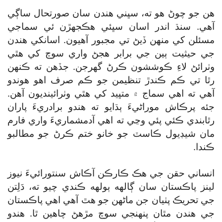
هن جو چوڻ هو ته، سڀني هندن سان صورتحال ساڳي
آهي. سنڌ اندر اسان سڀئي هڪجهڙن ئي سماجي
مسئلن کي منهن ڏيڻ تي مجبور آهيون. اسانکي هندن
جي حيثيت ٻين جي برابر هجڻ واري سوچ کي هٿي
وٺرائڻ لاءِ ڪوششون ڪرڻ گھرجن. جڏهن ته ڪنهن
رٿا تي ڪم ڪندڙ تنظيمن جو ڪم صرف اهو هوندو
آهي ته اهي سماج ۾ متڀيد کي هٿي وٺرائينديون آهن.
جئه پرڪاش موراڻيءَ ٻڌايو ته هندو برادريءَ پاران
رٿابندي ڪئي پئي وڃي ته اهي آدمشماريءَ واري فارم
مان شيڊيول ڪاسٽ جو خانو ختم ڪرڻ جو مطالبو
ڪندا.
انساني حقن جي هڪ ڪارڪن آڪاش سنتورائيءَ نيوز
لينز پاڪستان سان ڳالهه ٻولهه ڪندي چيو ته، دَلِتن
جي تحريڪ پٺيان جن ماڻهن جو هٿ آهي اهي پاڪستان
جي هندن مٿان پنهنجي سوچ مڙهڻ چاهين ٿا. هندو