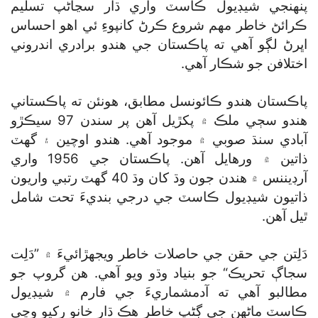
پنهنجي شيڊيول ڪاسٽ واري ڌار سڃاڻپ تسليم
ڪرائڻ خاطر مهم شروع ڪرڻ کانپوءِ ئي اهو احساس
اڀرڻ لڳو آهي ته پاڪستان جي هندو برادري اندروني
اختلافن جو شڪار آهي.
پاڪستان هندو ڪائونسل مطابق، هونئن ته پاڪستاني
هندو سڄي ملڪ ۾ پکڙيل آهن پر سندن 97 سيڪڙو
آبادي سنڌ صوبي ۾ موجود آهي. هندو اوچين ۽ گھٽ
ذاتين ۾ ورهايل آهن. پاڪستان جي 1956 واري
آرڊيننس ۾ هندن جون وڌ کان وڌ 40 گھٽ رتبي واريون
ذاتيون شيڊيول ڪاسٽ جي درجي بنديءَ تحت شامل
ٿيل آهن.
دَلِتن جي حقن جي حاصلات خاطر ويجهڙائيءَ ۾ ”دَلِت
سجاڳ تحريڪ“ جو بنياد وڌو ويو آهي. هن گروپ جو
مطالبو آهي ته آدمشماريءَ جي فارم ۾ شيڊيول
ڪاسٽ ماڻهن جي ڳڻپ خاطر هڪ ڌار خانو رکيو وڃي