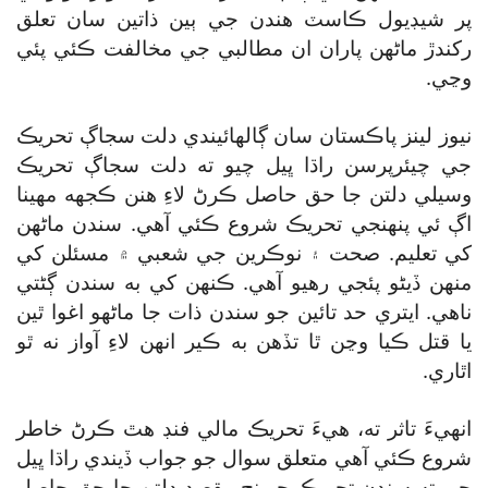
پر شيڊيول ڪاسٽ هندن جي ٻين ذاتين سان تعلق
رکندڙ ماڻهن پاران ان مطالبي جي مخالفت ڪئي پئي
وڃي.
نيوز لينز پاڪستان سان ڳالهائيندي دلت سجاڳ تحريڪ
جي چيئرپرسن راڌا ڀيل چيو ته دلت سجاڳ تحريڪ
وسيلي دلتن جا حق حاصل ڪرڻ لاءِ هنن ڪجهه مهينا
اڳ ئي پنهنجي تحريڪ شروع ڪئي آهي. سندن ماڻهن
کي تعليم. صحت ۽ نوڪرين جي شعبي ۾ مسئلن کي
منهن ڏيڻو پئجي رهيو آهي. ڪنهن کي به سندن ڳڻتي
ناهي. ايتري حد تائين جو سندن ذات جا ماڻهو اغوا ٿين
يا قتل ڪيا وڃن ٿا تڏهن به ڪير انهن لاءِ آواز نه ٿو
اٿاري.
انهيءَ تاثر ته، هيءَ تحريڪ مالي فنڊ هٿ ڪرڻ خاطر
شروع ڪئي آهي متعلق سوال جو جواب ڏيندي راڌا ڀيل
چيو ته سندن تحريڪ جو نج مقصد دلتن جا حق حاصل