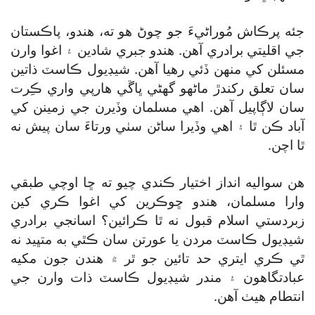
جئه پرڪاش مُوراڻيءَ جو چوڻ هو ته، هندو، پاڪستان
جي اقليتي برادري آهن. هندو جبري شادين ۽ اغوا وارن
مسئلن کي منهن ڏئي رهيا آهن. شيڊيول ڪاسٽ ذاتين
سان تعلق رکندڙ ماڻهو گھڻي ڀاڱي هارپي واري ڪِرت
سان لاڳاپيل آهن. اهي مسلمان وڏيرن جي زمينن کي
آباد ڪن ٿا ۽ اهي وڏيرا ساڻن سٺي ورتاءَ سان پيش نه
ٿا اچن.
هن سواليه انداز اختيار ڪندي چيو ته ڇا اوچي طبقي
وارا مسلمان، هندو ڇوڪرين کي اغوا ڪري کين
زبردستي اسلام قبول نه ٿا ڪرائين؟ اسانجي برادري
شيڊيول ڪاسٽ مردن يا عورتن سان ڪٿي به متڀيد نه
ٿي ڪري ايتري حد تائين جو ٿر ۾ هندن جون مکيه
عبادتگاهون ۽ مندر شيڊيول ڪاسٽ ذات وارن جي
انتطام هيٺ آهن.