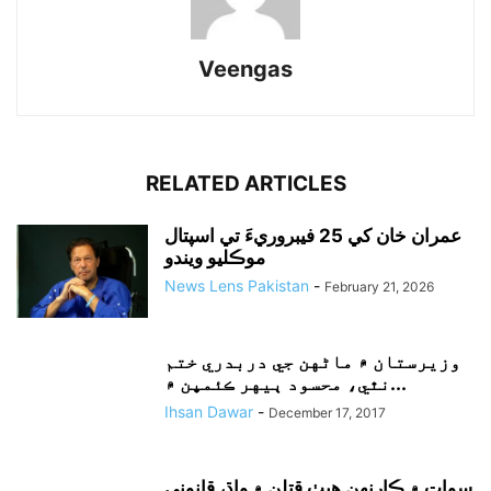
Veengas
RELATED ARTICLES
عمران خان کي 25 فيبروريءَ تي اسپتال
موڪليو ويندو
News Lens Pakistan
-
February 21, 2026
وزيرستان ۾ ماڻهن جي دربدري ختم
نٿي، محسود ٻيهر ڪئمپن ۾...
Ihsan Dawar
-
December 17, 2017
سوات ۾ ڪارنهن هيٺ قتلن ۾ واڌ، قانوني