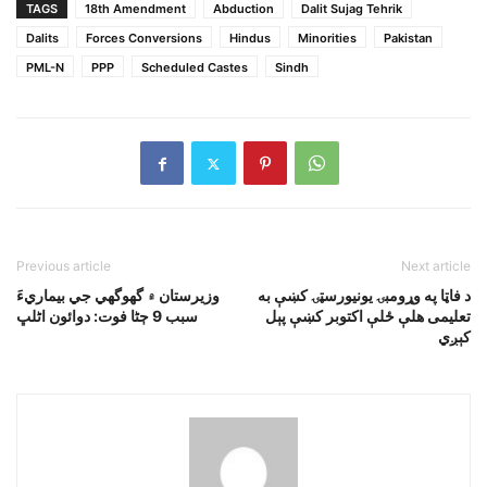
TAGS
18th Amendment
Abduction
Dalit Sujag Tehrik
Dalits
Forces Conversions
Hindus
Minorities
Pakistan
PML-N
PPP
Scheduled Castes
Sindh
Previous article
Next article
د فاټا په وړومبۍ يونيورسټۍ کښې به
وزيرستان ۾ گھوگھي جي بيماريءَ
تعليمى هلې ځلې اکتوبر کښې پېل
سبب 9 ڄڻا فوت: دوائون اڻلڀ
کېږي