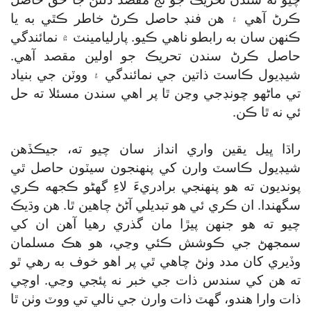
ڪرڻ آهي ۽ هن فنڊ حاصل ڪرڻ خاطر ڪٿي به يا
ڪنهن سان به رابطو ناهي ڪيو. پارليامينٽ ۾ نمائندگي
حاصل ڪرڻ سندن تحريڪ جو اولين مقصد آهي.
شيڊيول ڪاسٽ ذاتين جي نمائندگي ۽ ووٽن جي بنياد
تي ماڻهو چونڊجي وڃن ٿا پر اهي سندن مسئلا ته حل
ئي نه ٿا ڪن.
راڌا ڀيل يقين واري انداز سان چيو ته، جيڪڏهن
شيڊيول ڪاسٽ وارن کي پنهنجون سيٽون حاصل ٿي
پونديون ته هو پنهنجي برادريءَ لاءِ گھڻو ڪجهه ڪري
سگھندا. ان ڪري ئي هو تبديلي آڻڻ چاهين ٿا. هن وڌيڪ
چيو ته هو جنهن پيڙا مان گذري رهيا آهن ان کي
سمجهڻ جي ڪوشش ڪئي وڃي، هو هڪ مسلمان
وڏيري کان مدد وٺڻ چاهي ٿي پر اهو خوف به رهي ٿو
ته هن کي سندس ذات جي خبر نه پئجي وڃي. اوچي
ذات وارا هندو، گھٽ ذات وارن جي نالي تي ووٽ وٺن ٿا