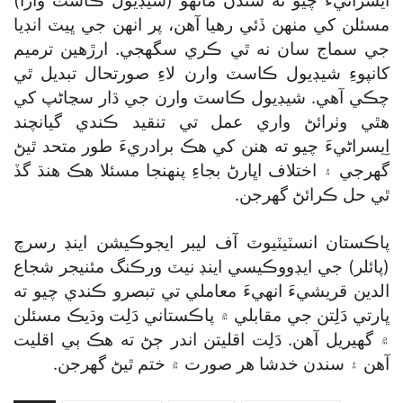
ايسراڻيءَ چيو ته سندن ماڻهو (شيڊيول ڪاسٽ وارا)
مسئلن کي منهن ڏئي رهيا آهن، پر انهن جي ڀيٽ انڊيا
جي سماج سان نه ٿي ڪري سگھجي. ارڙهين ترميم
کانپوءِ شيڊيول ڪاسٽ وارن لاءِ صورتحال تبديل ٿي
چڪي آهي. شيڊيول ڪاسٽ وارن جي ڌار سڃاڻپ کي
هٿي وٺرائڻ واري عمل تي تنقيد ڪندي گيانچند
اِيسراڻيءَ چيو ته هنن کي هڪ برادريءَ طور متحد ٿيڻ
گھرجي ۽ اختلاف اڀارڻ بجاءِ پنهنجا مسئلا هڪ هنڌ گڏ
ٿي حل ڪرائڻ گھرجن.
پاڪستان انسٽيٽيوٽ آف ليبر ايجوڪيشن اينڊ رسرچ
(پائلر) جي ايڊووڪيسي اينڊ نيٽ ورڪنگ مئنيجر شجاع
الدين قريشيءَ انهيءَ معاملي تي تبصرو ڪندي چيو ته
ڀارتي دَلِتن جي مقابلي ۾ پاڪستاني دَلِت وڌيڪ مسئلن
۾ گھيريل آهن. دَلِت اقليتن اندر ڄڻ ته هڪ ٻي اقليت
آهن ۽ سندن خدشا هر صورت ۾ ختم ٿيڻ گھرجن.