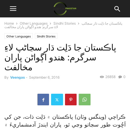
پاڪستان جا دَلِت ڌار سڃاڻپ
Sindhi Stories
Other Languages
Home
لاءِ سرگرم: هندو اڳواڻن پاران مخالفت
Other Languages
Sindhi Stories
پاڪستان جا دَلِت ڌار سڃاڻپ لاءِ
سرگرم: هندو اڳواڻن پاران
مخالفت
26858
0
By
Veengas
-
September 6, 2016
ڪراچي (وينگس وٽان) پاڪستان ۾ دَلِت ذات، جن کي
اَڇُوت طور سڃاتو وڃي ٿو، پاران ايندڙ آدمشماريءَ ۾