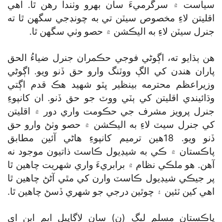
سياست ۾ سرگرميءَ سان بهرو وٺندا رهن ٿا. اهي
اقليتن لاءِ مخصوص سيٽن تي به چونڊجي سگھن ٿا ته
جنرل سيٽن لاءِ به اليڪشن ۾ حصو وٺي سگھن ٿا.
هن ٻڌايو ته، اڳوڻي فوجي حڪمران جنرل ضياءُ الحق
پاران هندن کي الڳ ووٽنگ وارو حق ڏنو ويو. اڳوڻي
وزيراعظم محترمه بينظير ڀٽو شهيد هڪ قدم اڳتي
وڌائيندي اقليتن کي ٻٽي ووٽ جو حق ڏنو. ان کانپوءِ
جنرل پرويز مشرف جي حڪومت واري دور ۾ اقليتن
کي جنرل سيٽ لاءِ به اليڪشن ۾ حصو وٺڻ وارو حق
ڏنو ويو. 18هين ترميم کانپوءِ هاڻي آئين مطابق
پاڪستان ۾ ڪي به شيڊيول ڪاسٽ ذاتيون موجود نه
آهن. هو ملڪي نظام ۾ برابريءَ واري شهريت چاهين ٿا
پر جيڪي شيڊيول ڪاسٽ وارن کي مٿي آڻڻ چاهين ٿا
اهي کين ٽئين ۽ چوٿين درجي جو شهري ڏسڻ چاهين ٿا.
پاڪستان مسلم ليگ (ن) سان لاڳاپيل ايم اين اي