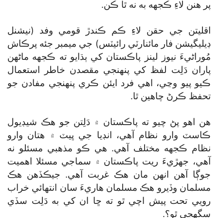
پر هنن لاءِ ڪجهه به نه ٿا ڪن.
اقليتن جي حقن لاءِ ڪم ڪندڙ قومي وفد (نيشنل
ڊيليگيشن فار مائنارٽي رائيٽس) جي ميمبر جئه پرڪاش
مُوراڻيءَ نيوز لينز پاڪستان کي ٻڌايو ته ڪجهه ماڻهن
پاران دَلِت لفظ کي پنهنجي مقصدن خاطر استعمال
ڪيو پيو وڃي، اهي فرد ايئن ڪري پنهنجي مفادن جو
تحفظ ڪرڻ چاهين ٿا.
هن اهو پڻ چيو ته پاڪستان ۾ دَلِتن جو هڪ شيڊيول
ڪاسٽ وارو نظام آهي، انڊيا جي ڀيٽ ۾ هتان وارو
نظام ڪجهه مختلف آهي. هي ڪو مذهبي مسئلو نه
آهي، جهڙيءَ ريت پاڪستان ۾ سماجي مسئلا اهميت
جوڳا آهن انهن مان هڪ غربت آهي. جيڪڏهن هڪ
مسلمان وڏيرو هڪ مسلمان هاريءَ سان انتهائي خراب
رويي تحت پيش اچي ٿو ته ڇا ان کي به دَلِت سڏي
سگھجي ٿو؟.