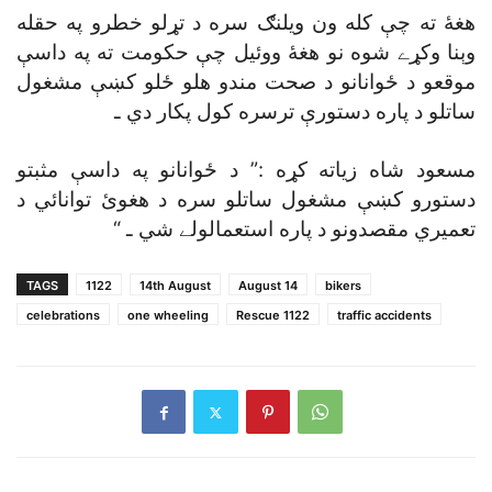
هغۀ ته چې کله ون ويلنګ سره د تړلو خطرو په حقله
وېنا وکړے شوه نو هغۀ ووئيل چې حکومت ته په داسې
موقعو د ځوانانو د صحت مندو هلو ځلو کښې مشغول
ساتلو د پاره دستورې ترسره کول پکار دي ـ
مسعود شاه زياته کړه :” د ځوانانو په داسې مثبتو
دستورو کښې مشغول ساتلو سره د هغوئ توانائي د
تعميري مقصدونو د پاره استعمالولے شي ـ “
TAGS
1122
14th August
August 14
bikers
celebrations
one wheeling
Rescue 1122
traffic accidents