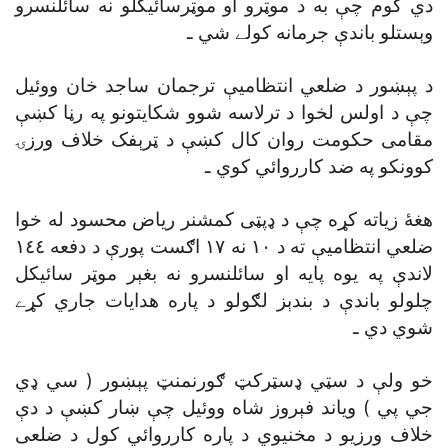
دي کوم چې به د موټرو او موټرسائيکلو نه سائلنسرو
وېستلو باندې جرمانه کولے شي ـ
د پېښور د ضلعي انتظاميې ترجمان ساجد خان ووئيل
چې د اولس لخوا د ترلاسه شوو شکايتونو په رڼا کښې
مقامى حکومت روان کال کښې د ټرېفک خلاف ورزۍ
کوونکو په ضد کارروائي کوي ـ
هغۀ زياته کړه چې د ډپټى کمشنر رياض محسود له خوا
ضلعي انتظاميې ته د ١٠ نه ١٧ اګست پورې د دفعه ١٤٤
لاندې په يوه پايه او سائلنسرو نه بغېر موټر سائيکل
چلولو باندې د بندېز لګولو د پاره هدايات جاري کړے
شوي دي ـ
خو ولې د سټي ډسټرکټ ګورنمنټ پېښور ( سي ډي
جي پي ) وياند فېروز شاه ووئيل چې ښار کښې د دې
خلاف ورزيو د مخنيوي د پاره کارروائي کول د ضلعى