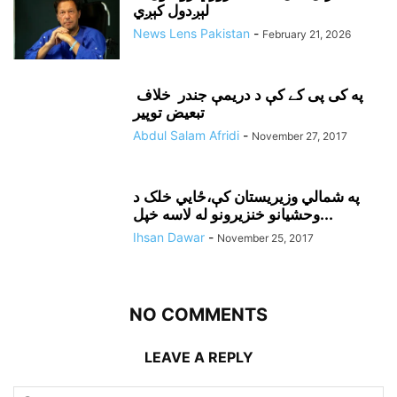
لېږدول کېږي
News Lens Pakistan
-
February 21, 2026
په کی پی کے کې د دريمې جندر خلاف
تبعيض توپير
Abdul Salam Afridi
-
November 27, 2017
په شمالي وزيريستان کې،ځايي خلک د
وحشيانو خنزيرونو له لاسه خپل...
Ihsan Dawar
-
November 25, 2017
NO COMMENTS
LEAVE A REPLY