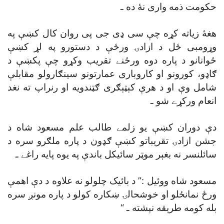
حکومت ذمه وارى نۀ ده ـ
هغۀ زياته کړه چې سى ډى جى پى روان کال کښې په
وړومبى ځل د ازادۍ ورځې د دستورو په لړ کښې
ځوانانو د پاره دوه ورځنے تقريب وکړو چې پکښې د
ګاډو، کورونو او کاروبارى عمارتونو سينګارولو مقابلې
شامل وې او د هرې کېټېګرى ګټندويه او رنراپ ته نغد
انعام ورکړے شو ـ
دې دوران کښې يو زلمے طالب علم مسعود شاه د
جشن ازادۍ تقريباتو کښې ګډون د پاره ملګرو سره د
سائلنسر نه بغېر موټر سائيکل باندې په يوه پايه راغے ـ
مسعود شاه ووئيل :” د بائيک چلولو نه علاوه د دې اهمې
ورځ نمانځلو او خوشحالۍ ښکاره کولو د پاره مونږ سره
بله کومه طريقه نېشته ـ “