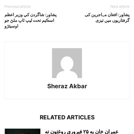
Previous article
Next article
پشاور: افغان مہاجرین کی
پشاور: شاگردن کي وزير اعظم
گرفتاریوں میں تیزی
اسڪيم تحت ليپ ٽاپ ملڻ جو
اوسيئڙو
Sheraz Akbar
RELATED ARTICLES
عمران خان به ۲۵ فبروري روغتون ته