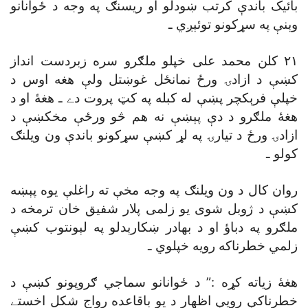
بائيک باندې کرتب ښودلو او ريسنګ په وجه د ځوانانو
وېنې په سړکونو توئېږي ـ
٢١ کلن محمد على خپلو ملګرو سره زبردست انداز
کښې د ازادۍ ورځ نمانځل غوښتل ولې هغه اوس د
خپلې فرېکچر پښې له کبله په کټ پروت دے ـ هغۀ او د
هغۀ ملګرو د دې پېښې نه هم څو ورځې مخکښې د
ازادۍ ورځ د تيارۍ په لړ کښې سړکونو باندې ون ويلنګ
کولو ـ
روان کال د ون ويلنګ په وجه مخې ته راغلې يوه پېښه
کښې د ژوبل شوى يو زلمى پلار شفيق خان ترمخه د
ملګرو په دباؤ او د بهادر ښکارېدلو په لېونتوب کښې
زلمي خطرناکه رويه خپلوي ـ
هغۀ زياته کړه :” د ځوانانو سماجي ګروپونو کښې د
خطرناکې رويې اظهار د يو باقاعده رواج شکل اخستے