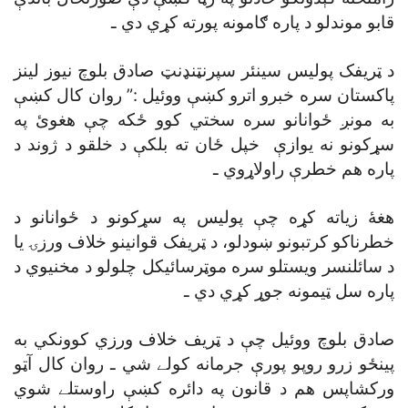
قابو موندلو د پاره ګامونه پورته کړي دي ـ
د ټريفک پوليس سينئر سپرنټنډنټ صادق بلوچ نيوز لينز
پاکستان سره خبرو اترو کښې ووئيل :” روان کال کښې
به مونږ ځوانانو سره سختي کوو ځکه چې هغوئ په
سړکونو نه يوازې خپل ځان ته بلکې د خلقو د ژوند د
پاره هم خطرې راولاړوي ـ
هغۀ زياته کړه چې پوليس په سړکونو د ځوانانو د
خطرناکو کرتبونو ښودلو، د ټريفک قوانينو خلاف ورزۍ يا
د سائلنسر ويستلو سره موټرسائيکل چلولو د مخنيوي د
پاره سل ټيمونه جوړ کړي دي ـ
صادق بلوچ ووئيل چې د ټريف خلاف ورزي کوونکي به
پينځو زرو روپو پورې جرمانه کولے شي ـ روان کال آټو
ورکشاپس هم د قانون په دائره کښې راوستلے شوي