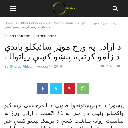
د ازادۍ په ورځ موټر سائيکلو
Pashto Stories
Other Languages
Home
باندې د زلمو کرتب، پېښو کښې...
Other Languages
Pashto Stories
د ازادۍ په ورځ موټر سائيکلو باندې
د زلمو کرتب، پېښو کښې زياتوالے
2741
0
By
Sheraz Akbar
-
August 17, 2016
پېښور: د خېبرپښتونخوا صوبې د اېمرجنسي ريسکيو
واکمنانو وئيلي دي چې په ١٤ اګست د ازادۍ ورځ په
مناسبت روانه مياشت کښې د ټرېفک پېښو کښې غېر