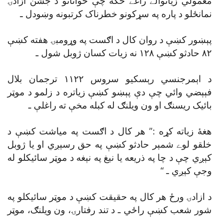
معمولي زياتوالے راغے ځکه چې ځوانانو د جشن ازادۍ
نمانځلو د پاره په سړکونو خطرناک کرتبونه وښودل ـ
پېښور کښې د روان کال د اګست په وړومبۍ هفته کښې
٨٢ حادثو کښې ١٢٨ نه زيات کسان ژوبل شول ـ
د اېمرجنسي رېسکيو سروس ١١٢٢ ترجمان بلال
فېېضي وائي چې دې پېښو کښې زياتره د زلمو د موټر
بائيک ريسنګ او ون ويلنګ له کبله مخې ته راغلې ـ
هغۀ زياته کړه :” هر کال د اګست په مياشت کښې د
خلقو لوے شمېر حادثو کښې په حق رسېږي او يا ژوبل
کېږي چې د چا په ذريعه يا نيغ په نېغه د موټر سائيکلو له
وجې کېږي ـ “
د ازادۍ ورځ هر کال په حقيقت کښې د موټر سائيکلو په
شور شعب کښې راځي ـ د تند رفتارۍ، ون ويلنګ، موټر