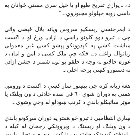
دے ـ يوازې تفريح طبع او يا خپل سري مستي ځوانان په
داسې رويه خپلولو مجبوروي ـ “
د اېمرجنسي رېسکيو سروس وياند بلال فېضى وائي
چې د تېرو دوو کلونو راسې د ازادۍ ورځ او د اګست
مياشت کښې په کېدوونکو پېښو کښې غېر معمولي
زياتوالے راغلے دے ځکه چې ملک کښې د امن و امان د
غوره حالاتو په وجه د خلقو يو لوے شمېر د جشن ازادۍ
په دستورو کښې برخه اخلي ـ
هغۀ زياته کړه چې پېښور ښار کښې د اګست د وړومبۍ
هفتې په دوران شوې ٦٠ فى صده حادثې د ون ويلنګ يا
موټر سائيکلو باندې د کرتب ښودلو له وجې وشوې ـ
ښاري انتظاميې د تېرو څو هفتو په دوران سړکونو باندې
د ون ويلنګ او ريسنګ د ويروونکي رجحان له کبله د
رامنځته کېدونکو حادثو په رڼا کښې دې صورتحال باندې