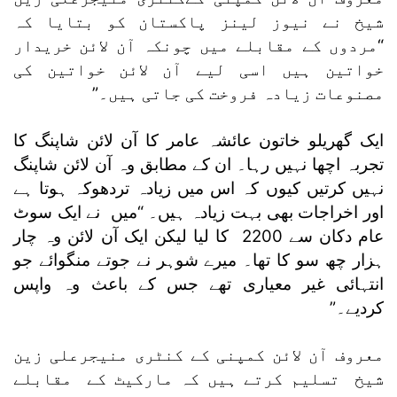
شیخ نے نیوز لینز پاکستان کو بتایا کہ
“مردوں کے مقابلے میں چونکہ آن لائن خریدار
خواتین ہیں اسی لیے آن لائن خواتین کی
مصنوعات زیادہ فروخت کی جاتی ہیں۔”
ایک گھریلو خاتون عائشہ عامر کا آن لائن شاپنگ کا
تجربہ اچھا نہیں رہا۔ ان کے مطابق وہ آن لائن شاپنگ
نہیں کرتیں کیوں کہ اس میں زیادہ تردھوکہ ہوتا ہے
اور اخراجات بھی بہت زیادہ ہیں۔ “میں نے ایک سوٹ
عام دکان سے 2200 کا لیا لیکن ایک آن لائن وہ چار
ہزار چھ سو کا تھا۔ میرے شوہر نے جوتے منگوائے جو
انتہائی غیر معیاری تھے جس کے باعث وہ واپس
کردیے۔”
معروف آن لائن کمپنی کے کنٹری منیجرعلی زین
شیخ تسلیم کرتے ہیں کہ مارکیٹ کے مقابلے