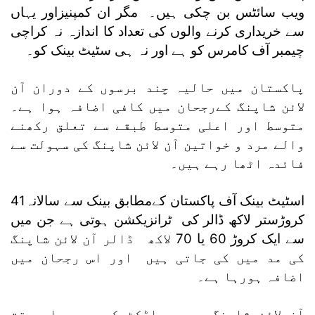
ویب سائٹس بن چکی ہیں۔ مگر ان کمپنیزاور یہاں
سے خریداری کرنے والوں کی تعداد کا اندازہ نہ کراچی
چیمبر آف کامرس کو ہے اور نہ ہی سٹیٹ بینک کو۔
پاکستان میں حالیہ چند برسوں کے دوران آن
لائن شاپنگ کےرجحان میں کافی اضافہ ہوا ہے۔
متوسط اور اعلی متوسط طبقے سے تعلق رکھنے
والے مرد و خواتین آن لائن شاپنگ کی سہولت سے
فائدہ اٹھا رہے ہیں۔
اسٹیٹ بینک آف پاکستان کےمطابق بینک سے سالانہ41
کروڑستر لاکھ ڈالر کی ٹرانزیکشن ہوتی ہے جن میں
سے ایک کروڑ 60 یا 70 لاکھ ڈالر آن لائن شاپنگ
کی مد میں کی جاتی ہیں اور اس رجحان میں
اضافہ ہورہا ہے۔
آن لائن شاپنگ میں پراڈکٹ کے پیسے اس وقت