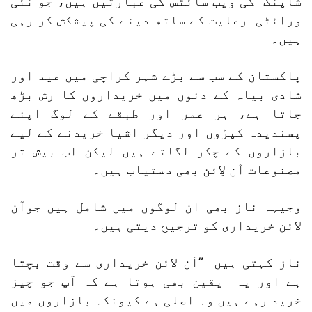
شاپنگ کی ویب سائٹس کی عبارتیں ہیں، جو نئی
ورائٹی رعایت کے ساتھ دینے کی پیشکش کر رہی
ہیں۔
پاکستان کے سب سے بڑے شہر کراچی میں عید اور
شادی بیاہ کے دنوں میں خریداروں کا رش بڑھ
جاتا ہے، ہر عمر اور طبقے کے لوگ اپنے
پسندیدہ کپڑوں اور دیگر اشیا خریدنے کے لیے
بازاروں کے چکر لگاتے ہیں لیکن اب بیش تر
مصنوعات آن لاِئن بھی دستیاب ہیں۔
وجیہہ ناز بھی ان لوگوں میں شامل ہیں جوآن
لائن خریداری کو ترجیح دیتی ہیں۔
ناز کہتی ہیں ”آن لائن خریداری سے وقت بچتا
ہے اور یہ یقین بھی ہوتا ہے کہ آپ جو چیز
خرید رہے ہیں وہ اصلی ہے کیونکہ بازاروں میں