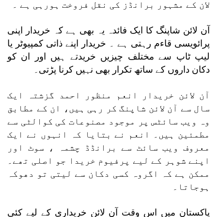
لان کے مشہور برانڈز کی نقل فروخت ہورہی ہے ۔
آن لائن شاپنگ کا ایک فائدہ یہ بھی ہے کہ خریدار اپنی
پرائویسی قاءم رہتی ہے ۔ خریدار اپنے ذاتی کمپیوٹر یا
لیپ ٹاپ سے مختلف چیزیں خریدتے ہیں اور ان کو
دکان داروں کے ساتھ تکرار بھی نہیں کرنا پڑتی۔
آن لائن خریدار انعم منظور احمد گزشتہ ایک
سال سے آن لائن شاپنگ کر رہی ہیں، ان کے مطابق
وہ ویب سائٹس پر موجود مصنوعات کی کوالٹی سے
مطمئین ہیں۔ انعم نے بتایا کہ انہوں نے ایک
معروف ویب سائٹ سے برانڈڈ چشمہ ، سوٹ اور
اپنے شوہر کے لیے پرفیوم خریدا جو اصلی تھے۔
ممکن ہے کہ اگروہ کسی دکان سے لیتی تو دھوکہ
ہوجاتا۔
پاکستان میں اس وقت آن لائن خریداری کے لیے کئی