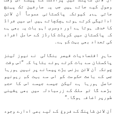
وصول کیے جاتے ہیں جب یہ صارفین تک پہنچ
جاتی ہے، کیونکہ پاکستانی عموماً آن لائن
ادائیگی کرتے ہوئے ہچکچاتے ہیں اس میں فراڈ
کا خدشہ ہوتا ہے اور دوسری اہم بات یہ بھی ہے
کہ پاکستان میں کریڈٹ کارڈز کے حامل افراد
کی تعداد بھی بہت کم ہے۔
ماہرِ اقتصادیات قیصر بنگالی نے نیوز لینز
پاکستان سے بات کرتے ہوئے بتایا کہ “اس وقت
چونکہ آن لائن بزنس بڑے پیمانے پر نہیں ہورہا
جس کے باعث حکومت کو اس سے بہت کم ریونیو
حاصل ہورہا ہے لیکن جیسے جیسے اس کا حجم
بڑھے گا تو ملک کے زرمبادلہ میں بھی یقینی
طورپر اضافہ ہوگا۔”
آن لائن شاپنگ کے فروغ کے لیے بھی ادارے وجود