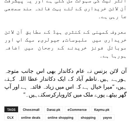
انٹر نیٹ کی سہولت مل گئی ہے اور یہ پیشرفت
آن لائن خریداری کے لئے بہت فائدہ مند سمجھی
جا رہی ہے۔
معروف کمپنی کے کنٹری ہیڈ کے مطابق آن لائن
خریداری میں ملبوسات، جیولری، میک اپ اور
موبائل فونز خریدنے کے رجحان میں اضافہ
ہورہا ہے۔
آن لائن بزنس نے عام دکاندار بھی اس جانب متوجہ
ہورہے ہیں۔ناظم آباد کے ایک دکاندار عطا اللہ کہتے
ہیں، “میرا خیال ہے کہ اس میں زیادہ فائدہ ہے اور آپ
گھر بیٹھے پورے ملک میں کاروبارکرسکتےہیں۔”
TAGS
Cheezmall
Daraz.pk
eCommerce
Kaymu.pk
OLX
online deals
online shopping
shopping
yayvo