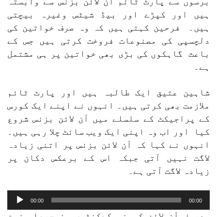
برسوں سے پارٹ ٹائم آن لائن بزنس سے وابستہ
ہیں اور کپڑے اور بیڈ شیٹس وغیرہ بیچتی
ہیں۔ فرحین کہتی ہیں کہ وہ صرف خواتین کی
دلچسپی کی مصنوعات فروخت کرتی ہیں جس کے
باعث گاہکوں کی بڑی بھی خواتین پر ہی مشتمل
ہے۔
شاہین عتیق ایک طالبہ ہیں اور پارٹ ٹائم
ملازمت بھی کرتی ہیں۔ انہوں نے اپنے ایک کورس
کے پراجیکٹ کے سلسلے میں آن لائن بزنس شروع
کیا اور اب وہ اپنی ایک ویب سائٹ چلا رہی ہیں۔
انہوں نے کہا کہ آن لائن بزنس پر اتنی زیادہ
لاگت نہیں آتی جبکہ اس کے برعکس دکان پر
زیادہ لاگت آتی ہے۔
Audio
00:00
00:00
Player
معروف آن لائن کمپنی کےکنٹری منیجرعلی زین