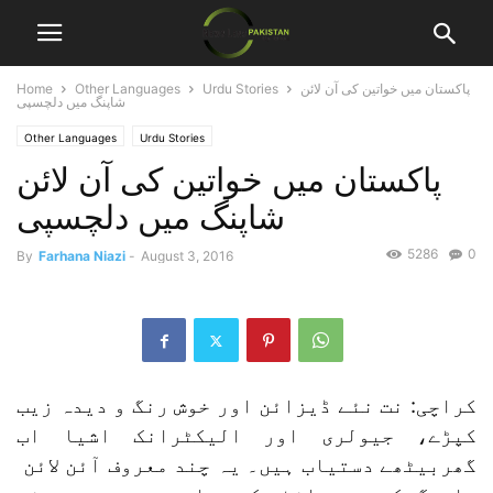
پاکستان میں خواتین کی آن لائن
Urdu Stories
Other Languages
Home
شاپنگ میں دلچسپی
Other Languages
Urdu Stories
پاکستان میں خواتین کی آن لائن
شاپنگ میں دلچسپی
5286
0
By
Farhana Niazi
-
August 3, 2016
کراچی: نت نئے ڈیزائن اور خوش رنگ و دیدہ زیب
کپڑے، جیولری اور الیکٹرانک اشیا اب
گھربیٹھے دستیاب ہیں۔ یہ چند معروف آئن لائن