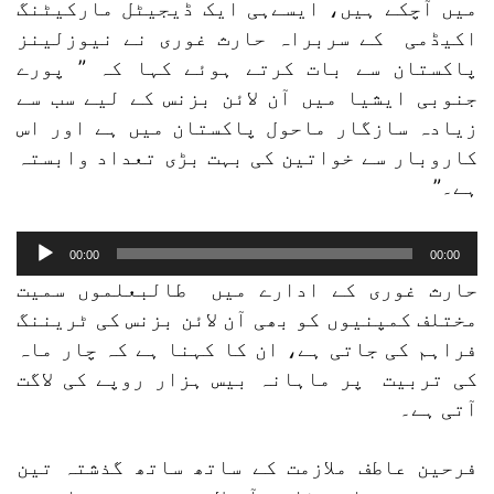
میں آچکے ہیں، ایسےہی ایک ڈیجیٹل مارکیٹنگ
اکیڈمی کے سربراہ حارث غوری نے نیوزلینز
پاکستان سے بات کرتے ہوئے کہا کہ ” پورے
جنوبی ایشیا میں آن لائن بزنس کے لیے سب سے
زیادہ سازگار ماحول پاکستان میں ہے اور اس
کاروبار سے خواتین کی بہت بڑی تعداد وابستہ
ہے۔”
Audio
00:00
00:00
Player
حارث غوری کے ادارے میں طالبعلموں سمیت
مختلف کمپنیوں کو بھی آن لائن بزنس کی ٹریننگ
فراہم کی جاتی ہے، ان کا کہنا ہے کہ چار ماہ
کی تربیت پر ماہانہ بیس ہزار روپے کی لاگت
آتی ہے۔
فرحین عاطف ملازمت کے ساتھ ساتھ گذشتہ تین