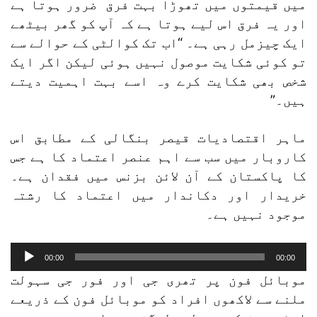
میں قیمتوں میں تھوڑا بہت فرق ضرور ہوتا ہے
اور یہ فرق اس لیے ہوتا ہے کہ آپ کو گھر بیٹھے
ایک چیزمل رہی ہے۔ “اب تک کوالٹی کے حوالے سے
تو کوئی شکایت موصول نہیں ہوئی لیکن اگر ایک
شخص بھی شکایت کرے وہ اسے بہت اہمیت دیتے
ہیں۔”
ماہر اقتصادیات قیصر بنگالی کے مطابق اس
کاروبار میں سب سے اہم عنصر اعتماد کا ہے جس
کا پاکستان کے آن لائن بزنس میں فقدان ہے۔
خریدار اور دکاندار میں اعتماد کا رشتہ
موجود نہیں ہے۔
Audio
00:00
00:00
Player
موبائل فون پر تھری جی اور فور جی سہولت
ملنے سے لاکھوں افراد کو موبائل فون کے ذریعے