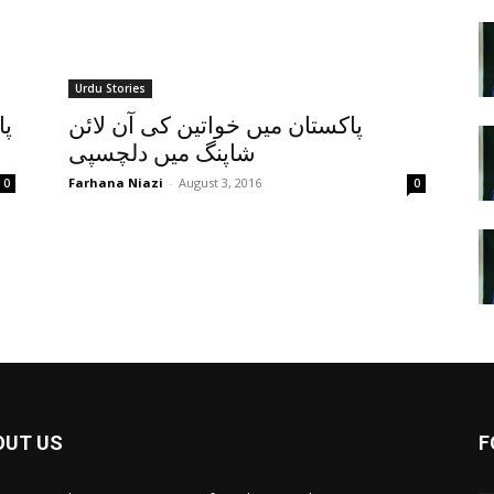
Urdu Stories
پاکستان میں خواتین کی آن لائن
پا
شاپنگ میں دلچسپی
Farhana Niazi
-
August 3, 2016
0
0
OUT US
F