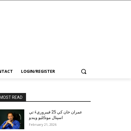
NTACT
LOGIN/REGISTER
MOST READ
عمران خان کي 25 فيبروريءَ تي
اسپتال موڪليو ويندو
February 21, 2026