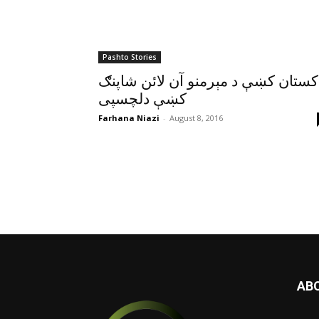
Pashto Stories
کستان کښې د مېرمنو آن لائن شاپنګ
کښې دلچسپى
Farhana Niazi
-
August 8, 2016
AB