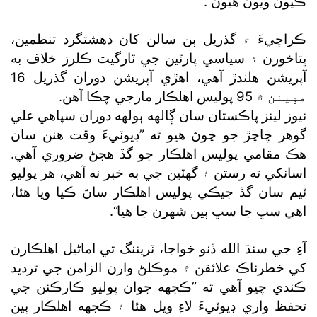
ڪيون ويون هيون“.
ڪراچيءَ ۾ گذريل ٻن سالن کان دهشتگرد تنظمين،
ڀتاخورن ۽ سياسي پارٽين جي ٽارگيٽ ڪلرز خلاف به
آپريشن هلندڙ آهي، اهڙي آپريشن دوران گذريل 16
مهينن ۾ 95 پوليس اهلڪار مارجي چڪا آهن.
نيوز لينز پاڪستان سان ڳالهه ٻولهه دوران سپاهي علي
گوهر چاچڙ جو چوڻ هيو ته ”ڊيوٽيءَ وقت هنن سان
هڪ مقامي پوليس اهلڪار جو گڏ هجڻ ضروري آهي.
اسانکي ته رستن ۽ گھٽين جي به خبر نه آهي، هر پوليو
ٽيم سان گڏ جيڪي پوليس اهلڪار ساڻ ڪيا ويا هئا،
اهي سڀ جا سڀ ٻين شهرن جا هيا“.
آءِ جي سنڌ الله ڏنو خواجا، ٽريننگ تي اماڻيل اهلڪارن
کي خطرناڪ علائقن ۾ موڪلڻ وارن الزامن جي ترديد
ڪندي چيو آهي ته ”ڪجهه جوان پوليو ڪارڪنن جي
تحفظ واري ڊيوٽيءَ لاءِ ويل هئا ۽ ڪجهه اهلڪار ٻين