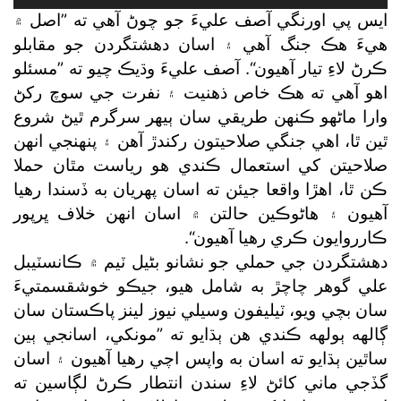
Player
ايس پي اورنگي آصف عليءَ جو چوڻ آهي ته ”اصل ۾
هيءَ هڪ جنگ آهي ۽ اسان دهشتگردن جو مقابلو
ڪرڻ لاءِ تيار آهيون“. آصف عليءَ وڌيڪ چيو ته ”مسئلو
اهو آهي ته هڪ خاص ذهنيت ۽ نفرت جي سوچ رکڻ
وارا ماڻهو ڪنهن طريقي سان ٻيهر سرگرم ٿيڻ شروع
ٿين ٿا، اهي جنگي صلاحيتون رکندڙ آهن ۽ پنهنجي انهن
صلاحيتن کي استعمال ڪندي هو رياست مٿان حملا
ڪن ٿا، اهڙا واقعا جيئن ته اسان پهريان به ڏسندا رهيا
آهيون ۽ هاڻوڪين حالتن ۾ اسان انهن خلاف ڀرپور
ڪارروايون ڪري رهيا آهيون“.
دهشتگردن جي حملي جو نشانو بڻيل ٽيم ۾ ڪانسٽيبل
علي گوهر چاچڙ به شامل هيو، جيڪو خوشقسمتيءَ
سان بچي ويو، ٽيليفون وسيلي نيوز لينز پاڪستان سان
ڳالهه ٻولهه ڪندي هن ٻڌايو ته ”مونکي، اسانجي ٻين
ساٿين ٻڌايو ته اسان به واپس اچي رهيا آهيون ۽ اسان
گڏجي ماني کائڻ لاءِ سندن انتطار ڪرڻ لڳاسين ته