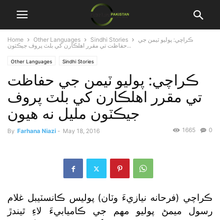
ڪراچي: پوليو ٽيمن جي
Sindhi Stories
Other Languages
Home
حفاظت تي مقرر اهلڪارن کي بلٽ پروف جيڪٽون...
Other Languages
Sindhi Stories
ڪراچي: پوليو ٽيمن جي حفاظت
تي مقرر اهلڪارن کي بلٽ پروف
جيڪٽون مليل نه هيون
1665
0
By
Farhana Niazi
-
May 18, 2016
ڪراچي (فرحانه نيازيءَ وٽان) پوليس ڪانسٽيبل غلام
رسول ميمڻ پوليو مهم جي ڪاميابيءَ لاءِ ٿيندڙ