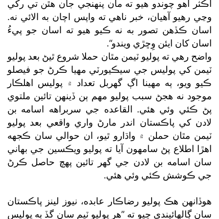
اڪثر اهو چوندو هيو ته مان پنهنجي جان هٿن تي رکي
وڃي رهيو آهيان، خبر ناهي ته واپس اچان به الائي نه.
اسان ڪڏهن تصور به نه ڪيو هيو ته اسان جو پيءُ
اسان کان ايئن وِڇڙي ويندو“.
واضح رهي ته پوليو ٽيمن مٿان حملا شروع ٿيڻ بعد پوليو
ٽيمن کي پوليس جي سيڪيورٽي مهيا ڪرڻ جو فيصلو
ڪيو ويو، ٻه مهينا اڳ گھربل تعداد ۾ پوليس اهلڪار
موجود نه هجڻ سبب پوليو مهم ٻن ڏينهن تائين ملتوي
پڻ ڪئي وئي هئي. القاعده جي سربراهه اسامه بن
لادن کي پاڪستان اندر مارڻ واري واقعي بعد پوليو
ٽيمن مٿان حملن ۾ واڌارو ٿيو، ان حوالي سان ڪجهه
اهڙا اطلاع پڻ سامهون آيا ته پوليو ويڪسين جي بهاني
سان اسامه بن لادن جي گھر تائين پهچ حاصل ڪرڻ
جي ڪوشش ڪئي وئي هئي.
هوڏانهن هڪ پوليو رضاڪار عابده، نيوز لينز پاڪستان
سان ڳالهائيندي چيو ته ”هر پوليو ٽيم سان گڏ ٻه پوليس