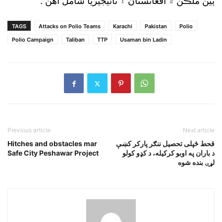
ٻين ملڪن ۾ افغانستان ۽ نائيجيريا شامل آهن“.
TAGS
Attacks on Polio Teams
Karachi
Pakistan
Polio
Polio Campaign
Taliban
TTP
Usaman bin Ladin
Previous article
Next article
قحط ځپلى تحصيل ننګر پارکر کښې
Hitches and obstacles mar
د باران په اوبو کرکيله، د کډو کولو
Safe City Peshawar Project
لړۍ بنده شوه