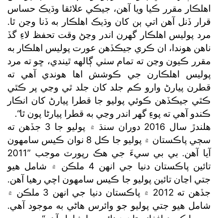
اهلڪار مقرر ڪيا ويا آهن، جيڪي علائقا وڌيڪ حساس
قرار ڏنل آهن اتي ٻن کان وڌيڪ اهلڪار به ڏنا وڃن ٿا.
مرد پوليس اهلڪار گھرن اندر وڃڻ وقت تحفظ لاءِ گڏ
ناهن هوندا، ان ڪري جيڪڏهن عورت پوليس اهلڪار به
مقرر ڪيون وڃن ته تمام سٺي ڳالهه ٿيندي، ڇو ته مرد
پوليس اهلڪارن جي ڪوشش اها هوندي آهي ته
قطرن پيارڻ وارو ڪم جلد کان جلد ٿي وڃي پر ڪٿي
ڪٿي جيڪڏهن ڪوئي پوليو جا قطرا پيارڻ کان انڪار
ڪندو آهي ته پوءِ گھر اندر وڃي به قطرا پيارڻا پون ٿا“.
هلندڙ سال 2016 دوران سنڌ ۾ پوليو جا 3 جڏهن ته
سڄي پاڪستان ۾ پوليو جا ڪل 8 نوان ڪيس سامهون
آيا آهن. بي بي سيءَ جي هڪ رپورٽ موجب ”2011
تائين پاڪستان دنيا جي انهن 4 ملڪن ۾ شامل هيو
جتي اڃان تائين پوليو جا ڪيس سامهون اچي رهيا آهن.
جڏهن ته 2012 ۾ پاڪستان دنيا جي انهن 3 ملڪن ۾
شامل هيو جتي پوليو جو وائرس هاڻي به موجود آهي.