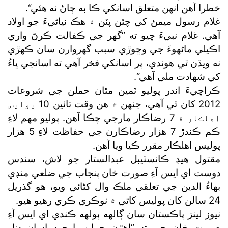
خطرا آهن انهن متعلق اسانکي ڪا به ڄاڻ نه هئي“.
غلام رسول ميمڻ کي چئن پٽن ۽ هڪ نياڻيءَ جو اولاد
آهي. غلام نبيءَ چيو ته ”گھر جي ڪفالت ڪرڻ واري
اڪيلي ماڻهوءَ جي وڇوڙي سبب گھروارن سان ڪهڙي
نه ويڌن ٿي هوندي، پر اسانکي فخر آهي ته اسانجي ڀاءُ
کي شهادت ملي آهي“.
ڪراچيءَ اندر پوليو ٽمين مٿان حملن جي شروعات
2012 کان ٿي آهي، جنهن ۾ هن وقت تائين 10 پوليس
اهلڪار ۽ 7 رضاڪار مارجي چڪا آهن. پوليو مهم لاءِ
ڪم ڪندڙ 7 هزار رضاڪارن جي حفاظت لاءِ 5 هزار
پوليس اهلڪار مقرر ڪيا ويا آهن.
مقتول هيڊ ڪانسٽيبل عبدالستار جو لاش، سندس
دوست اي ايس آءِ صورت خان پنجاب جي ضلعي منڊي
بهاءُ الدين جي تعلقي ملڪ وال کڻائي ويو، هو گذريل
24 سالن کان پوليس کاتي ۾ نوڪري ڪري رهيو هيو.
نيوز لينز پاڪستان سان ڳالهه ٻولهه ڪندي اي ايس آءِ
صورت خان چيو ته ”اهڙن حملن باوجود اسان ڊنل