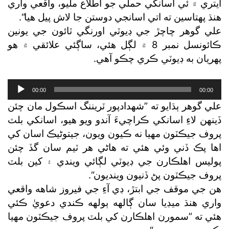
ايتري ۾ ئي اسانکي حملي جو اطلاع مليو، واقعي واري
هنڌ پهتاسين ته اتي اسانجي دوستن جا لاش پيل هيا“.
علي گوهر چاچڙ جي ڊيوٽي اورنگي ٽائون جي يونين
ڪائونسل نمبر 8 ۾ لڳل هئي، ساڳئي علائقي ۾ هو
پهريان به ڊيوٽي ڪري چڪو آهي.
Audio
00:00
00:00
Player
علي گوهر ٻڌايو ته ”شهدادپور ٽريننگ اسڪول مان چئن
ڏينهن لاءِ اسانکي ڪراچيءَ آندو ويو هيو، اسانکي بلٽ
پروف جيڪٽون مهيا نه ڪيون ويون، جيتوڻيڪ اسان کي
اها پڪ ڏني وئي هئي ته هاڻي هر ٽيم سان گڏ چئن
پوليس اهلڪارن جي ڊيوٽي لڳائي ويندي ۽ کين بلٽ
پروف جيڪٽون پڻ ڏنيون وينديون“.
هن جي موقف جي ابتڙ، ڊي آءِ جي فيروز شاهه واقعي
واري هنڌ ميڊيا سان ڳالهه ٻولهه ڪندي دعويٰ ڪئي
هئي ته ”سمورن اهلڪارن کي بلٽ پروف جيڪٽون مهيا