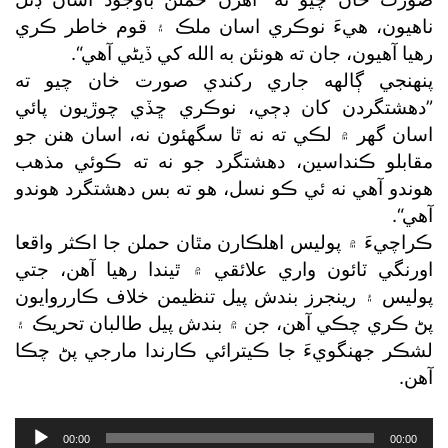
ناهيون، هيءَ نوڪري اسان ملڪ ۽ قوم خاطر ڪري
رهيا آهيون، جان ته هونئن به الله کي ڏيڻي آهي“.
پنهنجي ڳالهه جاري رکندي صورت خان چيو ته
”دهشتگردن کان ڊڄي، نوڪري ڇڏي چوڙيون پائي
اسان گھر ۾ لڪي ته نه ٿا سگھئون نه، اسان هنن جو
مقابلو ڪنداسين، دهشتگرد جو نه ته ڪوئي مذهب
هوندو آهي نه ئي ڪو نسل، هو ته بس دهشتگرد هوندو
آهي“.
ڪراچيءَ ۾ پوليس اهلڪارن مٿان حملن جا اڪثر واقعا
اورنگي ٽائون واري علائقي ۾ ٿيندا رهيا آهن، جتي
پوليس ۽ رينجرز بندش پيل تنظيمن خلاف ڪارروايون
پڻ ڪري چڪي آهن، جن ۾ بندش پيل طالبان تحريڪ ۽
لشڪر جهنگويءَ جا ڪيترائي ڪارندا مارجي پڻ چڪا
آهن.
Audio
00:00
00:00