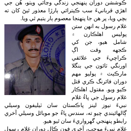
ڪوششن دوران پنهنجي زندگي وڃائي ويٺو، هُن جي
اهڙي قربانيءَ سب ڪيترائي ٻارڙا معذور ٿيڻ کان ته
بچي ويا، پر هن جا پنهنجا معصوم ٻار يتيم ٿي ويا.
غلام رسول به انهن ستن
پوليس اهلڪارن ۾
شامل هيو، جن کي
ڪجهه وقت اڳ
ڪراچيءَ جي علائقي
اورنگي ٽائون جي بنگلا
مارڪيٽ ۾ پوليو مهم
دوران فائرنگ ڪري قتل
ڪيو ويو. مقتول اهلڪار
غلام رسول جي ڀاءُ غلام
نبيءَ نيوز لينز پاڪستان سان ٽيليفون وسيلي
ڳالهائيندي چيو ته، سندس ڀاءُ جو موبائل وسيلي آخري
رابطو پنهنجي گھرواريءَ سان ٿيو هيو.
غلام نبيءَ موجب، آخري فون ڪال دوران غلام رسول