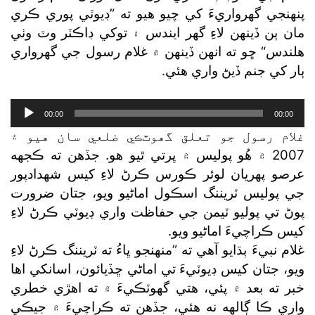
پنهنجي گھرواريءَ کي چيو هيو ته ”ڊيوٽي پوري ڪري
مان ٻن ڏينهن لاءِ گھر ايندس ۽ توکي ڊاڪٽر وٽ وٺي
هلندس“ ڇو ته انهن ڏينهن ۾ غلام رسول جي گھرواري
ٻار کي جنم ڏيڻ واري هئي.
Audio
00:00
00:00
Player
غلام رسول جو تعلق گھوٽڪي ضلعي سان هيو ۽
2007 ۾ هُو پوليس ۾ ڀرتي ٿيو هو. جڏهن ته ڪجهه
عرصو پهريان لوئر ڪورس ڪرڻ لاءِ کيس شهدادپور
جي پوليس ٽريننگ اسڪول اماڻيو ويو، جتان ضرورت
پوڻ تي پوليو ٽيمن جي حفاظت واري ڊيوٽي ڪرڻ لاءِ
کيس ڪراچيءَ اماڻيو ويو.
غلام نبيءَ ٻڌايو آهي ته ”منهنجو ڀاءُ ته ٽريننگ ڪرڻ لاءِ
ويو، جتان کيس ڊيوٽيءَ تي اماڻي ڇڏيائون، اسانکي اها
خبر ته بعد ۾ پئي، هتي گھوٽڪيءَ ۾ ته اهڙي خطري
واري ڪا ڳالهه نه هئي، جڏهن ته ڪراچيءَ ۾ جيڪي