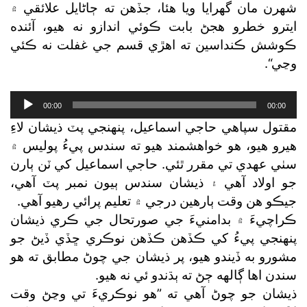
شهرن مان گھرايا ويا هئا، جڏهن ته ڄاڻايل علائقي ۾
ايترو خطرو هجڻ بابت ڪوئي اندازو نه هيو، آئنده
ڪوشش ڪنداسين ته اهڙي قسم جي غفلت نه ڪئي
وڃي“.
Audio
00:00
00:00
Player
مقتول سپاهي حاجي اسماعيل، پنهنجي پٽ ذيشان لاءِ
هيرو هيو، هو خواهشمند هيو ته سندس پيءُ پوليس ۾
سٺي عهدي تي مقرر ٿئي. حاجي اسماعيل کي ٽن ٻارن
جو اولاد آهي ۽ ذيشان سندس ٻيون نمبر پٽ آهي،
جيڪو هن وقت ٻارهين درجي ۾ تعليم پرائي رهيو آهي.
ڪراچيءَ ۾ بدامنيءَ جي صورتحال جي ڪري ذيشان
پنهنجي پيءُ کي ڪڏهن ڪڏهن نوڪري ڇڏي ڏيڻ جو
مشورو به ڏيندو هيو، پر ذيشان جي چوڻ مطابق ته هو
سندن اها ڳالهه ڄڻ ته ٻڌندو ئي نه هيو.
ذيشان جو چوڻ آهي ته ”هو نوڪريءَ تي وڃڻ وقت