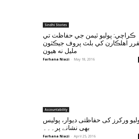
Sindhi Stories
ڪراچي: پوليو ٽيمن جي حفاظت تي
رر اهلڪارن کي بلٽ پروف جيڪٽون
مليل نه هيون
Farhana Niazi
-
May 18, 2016
Accountability
لیو ورکرز کی حفاظتی دیوار، پولیس
بھی نشانے پر۔۔۔
Farhana Niazi
-
April 25, 2016