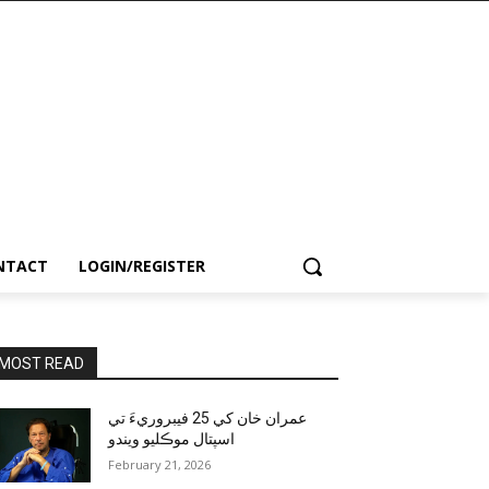
NTACT
LOGIN/REGISTER
MOST READ
عمران خان کي 25 فيبروريءَ تي
اسپتال موڪليو ويندو
February 21, 2026