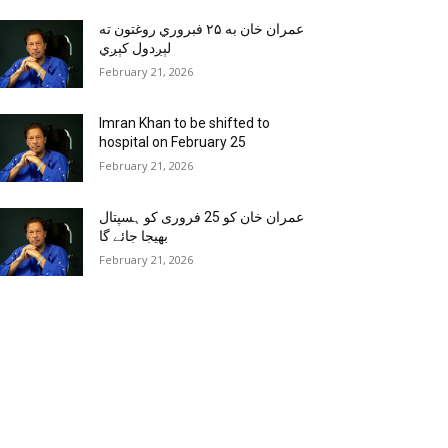
عمران خان به ۲۵ فبروري روغتون ته
لېږدول کېږي
February 21, 2026
Imran Khan to be shifted to
hospital on February 25
February 21, 2026
عمران خان کو 25 فروری کو ہسپتال
بھیجا جائے گا
February 21, 2026