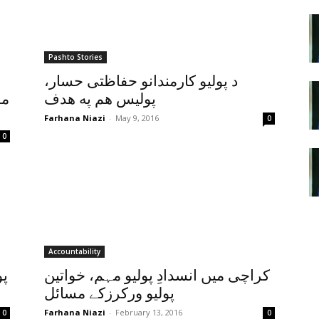
Pashto Stories
د پوليو کارمندانو حفاظتى حسار،
پوليس هم په هدف
مق
Farhana Niazi
-
May 9, 2016
0
0
Accountability
کراچی میں انسدادِ پولیو مہم، خواتین
پو
پولیو ورکرزکے مسائل
Farhana Niazi
-
February 13, 2016
0
0